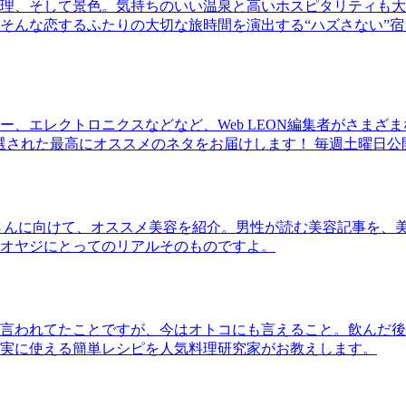
理、そして景色。気持ちのいい温泉と高いホスピタリティも大
そんな恋するふたりの大切な旅時間を演出する“ハズさない”宿
、エレクトロニクスなどなど、Web LEON編集者がさまざ
30本に厳選された最高にオススメのネタをお届けします！ 毎週土曜日
さんに向けて、オススメ美容を紹介。男性が読む美容記事を、
オヤジにとってのリアルそのものですよ。
言われてたことですが、今はオトコにも言えること。飲んだ後
実に使える簡単レシピを人気料理研究家がお教えします。