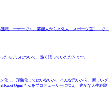
る連載コーナーです。芸能人から文化人、スポーツ選手まで、
ったモデルについて、熱く語っていただきます。
ン化し、形骸化してはいないか、そんな思いから、新しいグ
ri Oguriさんをプロデューサーに据え、豊かな人生経験