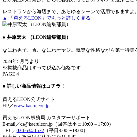
レストランから海辺まで、あらゆるシーンで活用できますよ
▲ 「買えるLEON」でもっと詳しく見る
● 井原宏太 （LEON編集部員）
なにわ男子、否、なにわオヤジ。気楽な性格ながら第一特集
2024年5月号より
※掲載商品はすべて税込み価格です
PAGE 4
■ 詳しい商品情報はコチラ！
買えるLEON公式サイト
HP／
www.kaeruleon.jp
買えるLEON事務局 カスタマーサポート
E-mail／cs@kaeruleon.jp（回答は平日10:00～17:00）
TEL／
03-6634-1532
（平日9:00〜18:00）
※土日・祝日はお休みになります