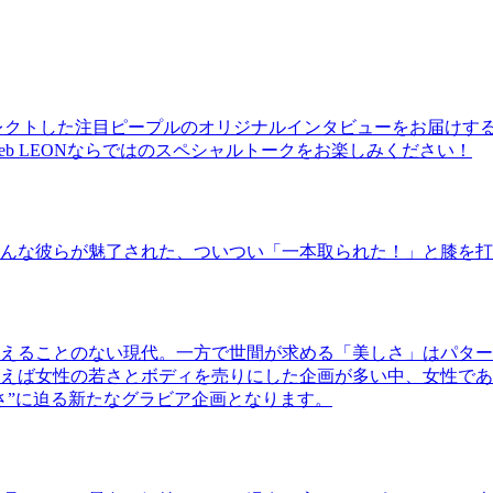
レクトした注目ピープルのオリジナルインタビューをお届けす
b LEONならではのスペシャルトークをお楽しみください！
んな彼らが魅了された、ついつい「一本取られた！」と膝を打
えることのない現代。一方で世間が求める「美しさ」はパター
ば女性の若さとボディを売りにした企画が多い中、女性であるKao
さ”に迫る新たなグラビア企画となります。