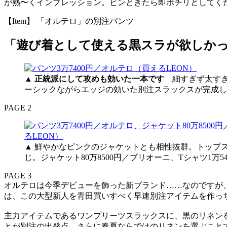
が熱〜くインプレッション。ピンときたら即ポチリとしてく
【Item】 「オルテロ」の別注パンツ
「遊び着として使える黒スラが欲しか
▲
正統派にして攻めも効いた一本です
細すぎず太すぎ
ーシックながらエッジの効いた別注スラックスが完成しま
PAGE 2
▲ 鮮やかなピンクのジャケットとも相性抜群。トップ
じ。ジャケット80万8500円／ブリオーニ、Tシャツ1万5
PAGE 3
オルテロは今季デビューを飾った新ブランド……なのですが、
は、この大型新人を青田買いすべく早速別注アイテムを作っ
主力アイテムであるワンプリーツスラックスに、黒のリネン
とが別注の出発点。さらに春夏ならではのリネンを選ぶこと