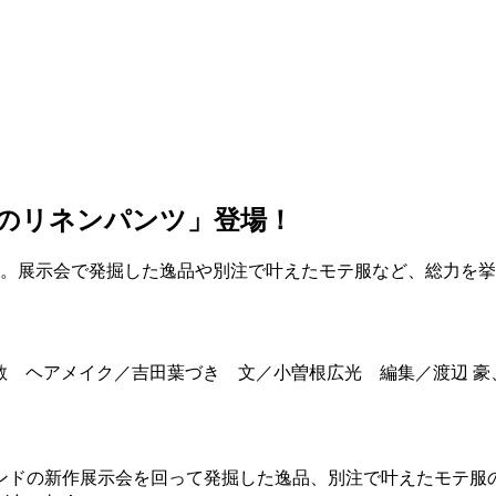
黒のリネンパンツ」登場！
ON。展示会で発掘した逸品や別注で叶えたモテ服など、総力を
四方章敬 ヘアメイク／吉田葉づき 文／小曽根広光 編集／渡辺 豪
ランドの新作展示会を回って発掘した逸品、別注で叶えたモテ