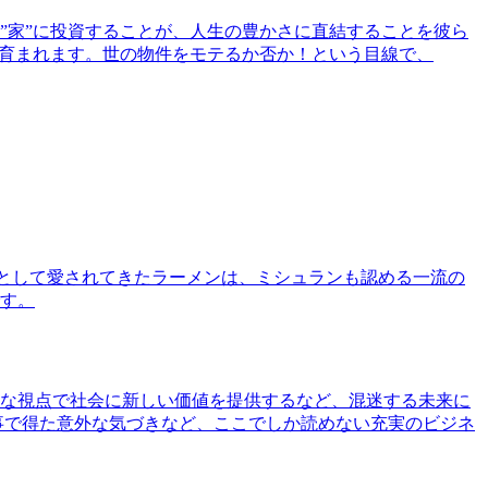
”家”に投資することが、人生の豊かさに直結することを彼ら
で育まれます。世の物件をモテるか否か！という目線で、
として愛されてきたラーメンは、ミシュランも認める一流の
す。
な視点で社会に新しい価値を提供するなど、混迷する未来に
事で得た意外な気づきなど、ここでしか読めない充実のビジネ