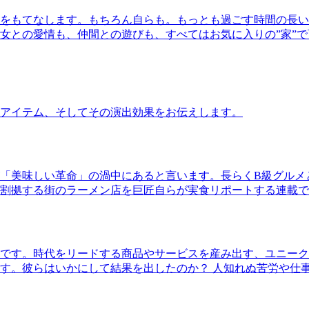
をもてなします。もちろん自らも。もっとも過ごす時間の長い
女との愛情も、仲間との遊びも、すべてはお気に入りの”家”
アイテム、そしてその演出効果をお伝えします。
「美味しい革命」の渦中にあると言います。長らくB級グルメ
割拠する街のラーメン店を巨匠自らが実食リポートする連載で
です。時代をリードする商品やサービスを産み出す、ユニーク
す。彼らはいかにして結果を出したのか？ 人知れぬ苦労や仕