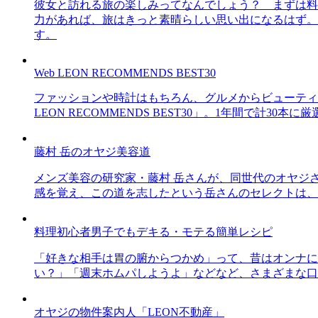
彼女と訪れる旅の楽しみってなんでしょう？ まずは料
力があれば、旅はきっと素晴らしい思い出になるはず。
す。
Web LEON RECOMMENDS BEST30
ファッションや時計はもちろん、グルメからビューティー
LEON RECOMMENDS BEST30」。1年間で計
藤村 岳のオヤジ美容道
メンズ美容の研究家・藤村 岳さんが、同世代のオヤジ
感を覚え、この道を志したという岳さんのセレクトは、
料理初心者男子でもデキる・モテる簡単レシピ
「好きな相手は胃の腑からつかめ」って、昔はオンナに
い？」「週末ホムパしようよ」などなど、さまざまな口
オヤジの物件案内人「LEON不動産」