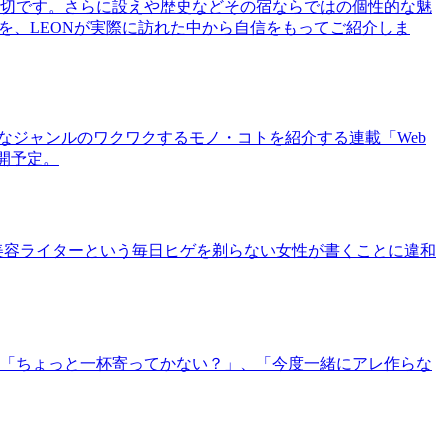
切です。さらに設えや歴史などその宿ならではの個性的な魅
を、LEONが実際に訪れた中から自信をもってご紹介しま
まなジャンルのワクワクするモノ・コトを紹介する連載「Web
公開予定。
美容ライターという毎日ヒゲを剃らない女性が書くことに違和
「ちょっと一杯寄ってかない？」、「今度一緒にアレ作らな