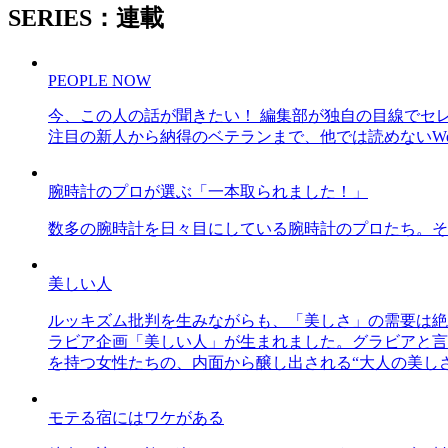
SERIES：連載
PEOPLE NOW
今、この人の話が聞きたい！ 編集部が独自の目線でセ
注目の新人から納得のベテランまで、他では読めないWe
腕時計のプロが選ぶ「一本取られました！」
数多の腕時計を日々目にしている腕時計のプロたち。そ
美しい人
ルッキズム批判を生みながらも、「美しさ」の需要は絶
ラビア企画「美しい人」が生まれました。グラビアと言え
を持つ女性たちの、内面から醸し出される“大人の美し
モテる宿にはワケがある