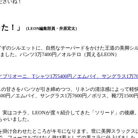
ださいね！
った！」
（LEON編集部員・井原宏太）
ずのシルエットに、自然なテーパードをかけた王道の美脚シルエ
した。パンツ3万7400円／オルテロ（買えるLEON）
スの甘さをパンツが引き締めつつ、リネンの清涼感によって軽
400円／エムバイ、サングラス1万7600円／ポリス、靴7万150
実はコチラ、LEONが度々紹介してきた「ソリード」の後継。
ちゃいました。
を掛け合わせたところがキモになります。世に美脚スラックス
で、フォーマルではなく遊び着としての黒スラに仕上げました