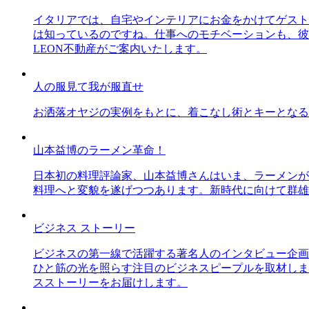
イタリアでは、自宅やインテリアにお金をかけてゲスト
は知っているのですね。仕事へのモチベーションも、彼
LEON不動産がご案内いたします。
人の服見て我が服直せ
お洒落オヤジの実例をもとに、着こなし術とキーとなる
山本益博のラーメン革命！
日本初の料理評論家、山本益博さんはいま、ラーメンが
料理へと変貌を遂げつつあります。新時代に向けて群雄
ビジネス ストーリー
ビジネスの第一線で活躍する著名人のインタビュー企画
ひと筋の光を照らす注目のビジネスピープルを取材しま
スストーリーをお届けします。