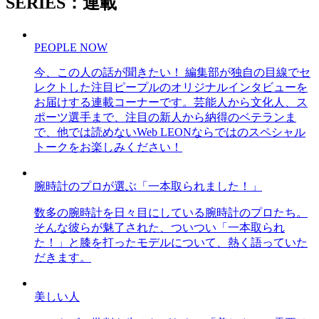
SERIES：連載
PEOPLE NOW
今、この人の話が聞きたい！ 編集部が独自の目線でセ
レクトした注目ピープルのオリジナルインタビューを
お届けする連載コーナーです。芸能人から文化人、ス
ポーツ選手まで、注目の新人から納得のベテランま
で、他では読めないWeb LEONならではのスペシャル
トークをお楽しみください！
腕時計のプロが選ぶ「一本取られました！」
数多の腕時計を日々目にしている腕時計のプロたち。
そんな彼らが魅了された、ついつい「一本取られ
た！」と膝を打ったモデルについて、熱く語っていた
だきます。
美しい人