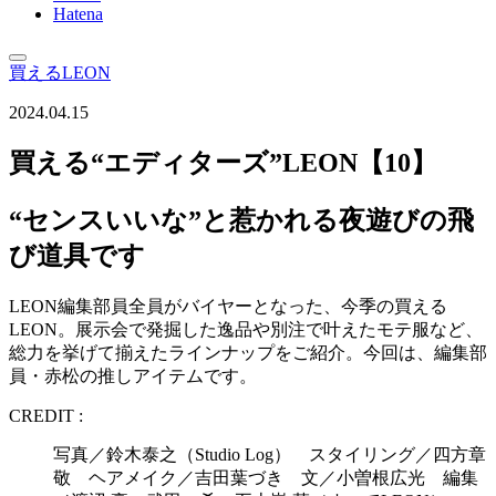
Hatena
買えるLEON
2024.04.15
買える“エディターズ”LEON【10】
“センスいいな”と惹かれる夜遊びの飛
び道具です
LEON編集部員全員がバイヤーとなった、今季の買える
LEON。展示会で発掘した逸品や別注で叶えたモテ服など、
総力を挙げて揃えたラインナップをご紹介。今回は、編集部
員・赤松の推しアイテムです。
CREDIT :
写真／鈴木泰之（Studio Log） スタイリング／四方章
敬 ヘアメイク／吉田葉づき 文／小曽根広光 編集