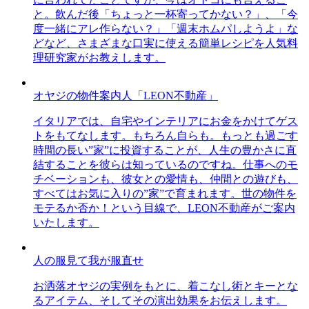
と。飲んだ後「ちょっと一杯寄ってかない？」、「今
度一緒にアレ作らない？」「週末ホムパしようよ」な
どなど、さまざまな口実に使える簡単レシピを人気料
理研究家がお教えします。
オヤジの物件案内人「LEON不動産」
イタリアでは、自宅やインテリアにお金をかけてゲス
トをもてなします。もちろん自らも。もっとも過ごす
時間の長い”家”に投資することが、人生の豊かさに直
結することを彼らは知っているのですね。仕事へのモ
チベーションも、彼女との愛情も、仲間との遊びも、
すべてはお気に入りの”家”で育まれます。世の物件を
モテるか否か！という目線で、LEON不動産がご案内
いたします。
人の服見て我が服直せ
お洒落オヤジの実例をもとに、着こなし術とキーとな
るアイテム、そしてその演出効果をお伝えします。