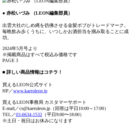
● 赤松いづみ （LEON編集部員）
出雲大社のしめ縄を彷彿させる金髪ボブがトレードマーク。
毎晩飲み歩くうちに、いつしかお酒担当を掴み取ることに成
功。
2024年5月号より
※掲載商品はすべて税込み価格です
PAGE 3
■ 詳しい商品情報はコチラ！
買えるLEON公式サイト
HP／
www.kaeruleon.jp
買えるLEON事務局 カスタマーサポート
E-mail／cs@kaeruleon.jp（回答は平日10:00～17:00）
TEL／
03-6634-1532
（平日9:00〜18:00）
※土日・祝日はお休みになります