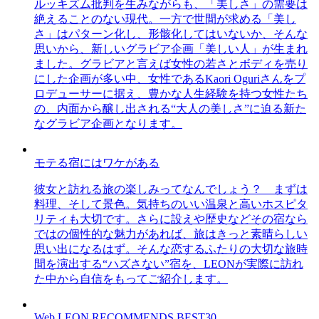
ルッキズム批判を生みながらも、「美しさ」の需要は
絶えることのない現代。一方で世間が求める「美し
さ」はパターン化し、形骸化してはいないか、そんな
思いから、新しいグラビア企画「美しい人」が生まれ
ました。グラビアと言えば女性の若さとボディを売り
にした企画が多い中、女性であるKaori Oguriさんをプ
ロデューサーに据え、豊かな人生経験を持つ女性たち
の、内面から醸し出される“大人の美しさ”に迫る新た
なグラビア企画となります。
モテる宿にはワケがある
彼女と訪れる旅の楽しみってなんでしょう？ まずは
料理、そして景色。気持ちのいい温泉と高いホスピタ
リティも大切です。さらに設えや歴史などその宿なら
ではの個性的な魅力があれば、旅はきっと素晴らしい
思い出になるはず。そんな恋するふたりの大切な旅時
間を演出する“ハズさない”宿を、LEONが実際に訪れ
た中から自信をもってご紹介します。
Web LEON RECOMMENDS BEST30