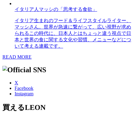
イタリア人マッシの「思考する食欲」
イタリア生まれのフード＆ライフスタイルライター、
マッシさん。世界が急速に繋がって、広い視野が求め
られるこの時代に、日本人とはちょっと違う視点で日
本と世界の食に関する文化や習慣、メニューなどにつ
いて考える連載です。
READ MORE
X
Facebook
Instagram
買えるLEON