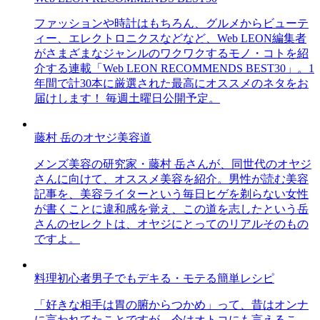
ファッションや時計はもちろん、グルメからビューテ
ィー、エレクトロニクスなどなど、Web LEON編集者
がさまざまなジャンルのワクワクするモノ・コトを紹
介する連載「Web LEON RECOMMENDS BEST30」。1
年間で計30本に厳選された最高にオススメのネタをお
届けします！ 毎週土曜日公開予定。
藤村 岳のオヤジ美容道
メンズ美容の研究家・藤村 岳さんが、同世代のオヤジ
さんに向けて、オススメ美容を紹介。男性が読む美容
記事を、美容ライターという毎日ヒゲを剃らない女性
が書くことに違和感を覚え、この道を志したという岳
さんのセレクトは、オヤジにとってのリアルそのもの
ですよ。
料理初心者男子でもデキる・モテる簡単レシピ
「好きな相手は胃の腑からつかめ」って、昔はオンナ
に言われてたことですが、今はオトコにも言えるこ