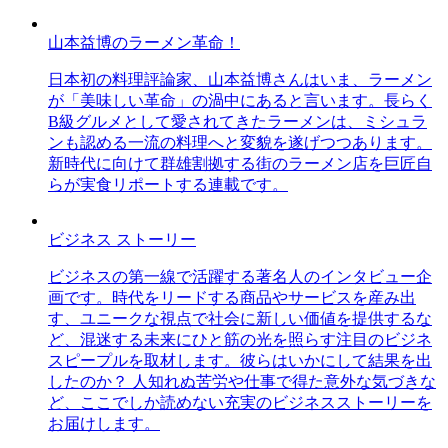
山本益博のラーメン革命！
日本初の料理評論家、山本益博さんはいま、ラーメン
が「美味しい革命」の渦中にあると言います。長らく
B級グルメとして愛されてきたラーメンは、ミシュラ
ンも認める一流の料理へと変貌を遂げつつあります。
新時代に向けて群雄割拠する街のラーメン店を巨匠自
らが実食リポートする連載です。
ビジネス ストーリー
ビジネスの第一線で活躍する著名人のインタビュー企
画です。時代をリードする商品やサービスを産み出
す、ユニークな視点で社会に新しい価値を提供するな
ど、混迷する未来にひと筋の光を照らす注目のビジネ
スピープルを取材します。彼らはいかにして結果を出
したのか？ 人知れぬ苦労や仕事で得た意外な気づきな
ど、ここでしか読めない充実のビジネスストーリーを
お届けします。