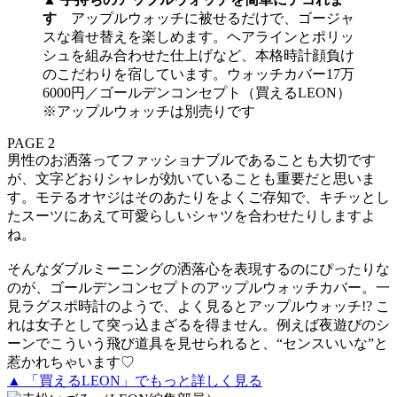
す
アップルウォッチに被せるだけで、ゴージャ
スな着せ替えを楽しめます。ヘアラインとポリッ
シュを組み合わせた仕上げなど、本格時計顔負け
のこだわりを宿しています。ウォッチカバー17万
6000円／ゴールデンコンセプト（買えるLEON）
※アップルウォッチは別売りです
PAGE 2
男性のお洒落ってファッショナブルであることも大切です
が、文字どおりシャレが効いていることも重要だと思いま
す。モテるオヤジはそのあたりをよくご存知で、キチッとし
たスーツにあえて可愛らしいシャツを合わせたりしますよ
ね。
そんなダブルミーニングの洒落心を表現するのにぴったりな
のが、ゴールデンコンセプトのアップルウォッチカバー。一
見ラグスポ時計のようで、よく見るとアップルウォッチ!? こ
れは女子として突っ込まざるを得ません。例えば夜遊びのシ
ーンでこういう飛び道具を見せられると、“センスいいな”と
惹かれちゃいます♡
▲ 「買えるLEON」でもっと詳しく見る