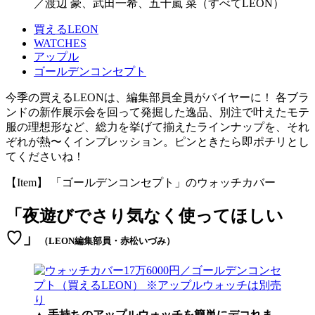
／渡辺 豪、武田一希、五十嵐 菜（すべてLEON）
買えるLEON
WATCHES
アップル
ゴールデンコンセプト
今季の買えるLEONは、編集部員全員がバイヤーに！ 各ブラ
ンドの新作展示会を回って発掘した逸品、別注で叶えたモテ
服の理想形など、総力を挙げて揃えたラインナップを、それ
ぞれが熱〜くインプレッション。ピンときたら即ポチリとし
てくださいね！
【Item】 「ゴールデンコンセプト」のウォッチカバー
「夜遊びでさり気なく使ってほしい
♡」
（LEON編集部員・赤松いづみ）
▲
手持ちのアップルウォッチを簡単にデコれま