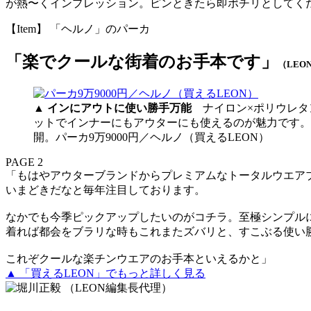
が熱〜くインプレッション。ピンときたら即ポチリとしてく
【Item】 「ヘルノ」のパーカ
「楽でクールな街着のお手本です」
（LE
▲
インにアウトに使い勝手万能
ナイロン×ポリウレ
ットでインナーにもアウターにも使えるのが魅力です。
開。パーカ9万9000円／ヘルノ（買えるLEON）
PAGE 2
「もはやアウターブランドからプレミアムなトータルウエア
いまどきだなと毎年注目しております。
なかでも今季ピックアップしたいのがコチラ。至極シンプル
着れば都会をブラリな時もこれまたズバリと、すこぶる使い
これぞクールな楽チンウエアのお手本といえるかと」
▲ 「買えるLEON」でもっと詳しく見る