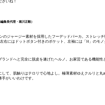
ださいね！
ON編集長代理・堀川正毅）
タンのジャージー素材を採用したフーデッドパーカ。ストレッチ
左右にはドットボタン付きのポケット、左袖には「H」のモノ
ブランドへと完全に脱皮を遂げたヘルノ。お家芸である機能性
にして、肌触りはテロリで心地よし。極薄素材ゆえクルリと丸
勝手がいいわけです。