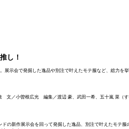
推し！
ON。展示会で発掘した逸品や別注で叶えたモテ服など、総力を
方章敬 文／小曽根広光 編集／渡辺 豪、武田一希、五十嵐 菜（す
ランドの新作展示会を回って発掘した逸品、別注で叶えたモテ