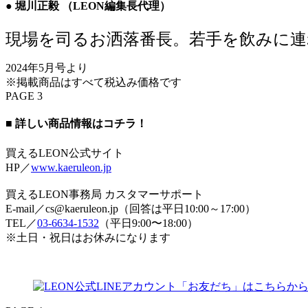
● 堀川正毅 （LEON編集長代理）
現場を司るお洒落番長。若手を飲みに
2024年5月号より
※掲載商品はすべて税込み価格です
PAGE 3
■ 詳しい商品情報はコチラ！
買えるLEON公式サイト
HP／
www.kaeruleon.jp
買えるLEON事務局 カスタマーサポート
E-mail／cs@kaeruleon.jp（回答は平日10:00～17:00）
TEL／
03-6634-1532
（平日9:00〜18:00）
※土日・祝日はお休みになります