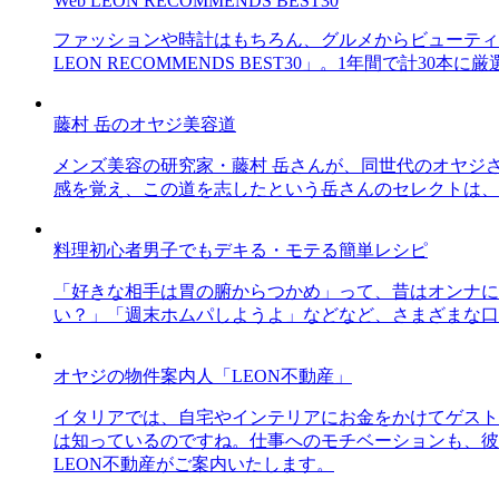
Web LEON RECOMMENDS BEST30
ファッションや時計はもちろん、グルメからビューティー
LEON RECOMMENDS BEST30」。1年間で計
藤村 岳のオヤジ美容道
メンズ美容の研究家・藤村 岳さんが、同世代のオヤジ
感を覚え、この道を志したという岳さんのセレクトは、
料理初心者男子でもデキる・モテる簡単レシピ
「好きな相手は胃の腑からつかめ」って、昔はオンナに
い？」「週末ホムパしようよ」などなど、さまざまな口
オヤジの物件案内人「LEON不動産」
イタリアでは、自宅やインテリアにお金をかけてゲスト
は知っているのですね。仕事へのモチベーションも、彼
LEON不動産がご案内いたします。