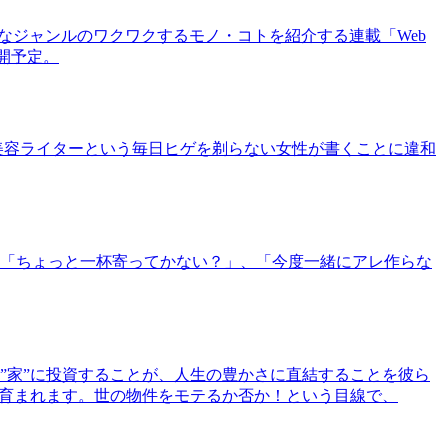
まなジャンルのワクワクするモノ・コトを紹介する連載「Web
公開予定。
美容ライターという毎日ヒゲを剃らない女性が書くことに違和
「ちょっと一杯寄ってかない？」、「今度一緒にアレ作らな
”家”に投資することが、人生の豊かさに直結することを彼ら
で育まれます。世の物件をモテるか否か！という目線で、