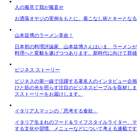
人の服見て我が服直せ
お洒落オヤジの実例をもとに、着こなし術とキーとなる
山本益博のラーメン革命！
日本初の料理評論家、山本益博さんはいま、ラーメンが
料理へと変貌を遂げつつあります。新時代に向けて群雄
ビジネス ストーリー
ビジネスの第一線で活躍する著名人のインタビュー企画
ひと筋の光を照らす注目のビジネスピープルを取材しま
スストーリーをお届けします。
イタリア人マッシの「思考する食欲」
イタリア生まれのフード＆ライフスタイルライター、マ
する文化や習慣、メニューなどについて考える連載です