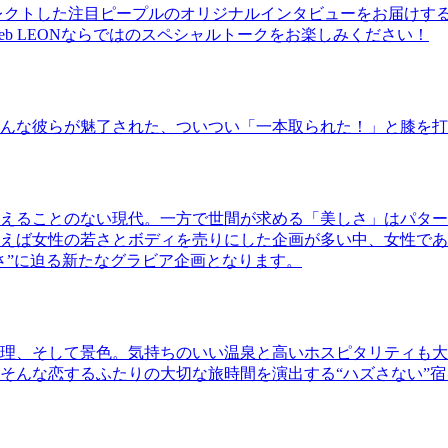
レクトした注目ピープルのオリジナルインタビューをお届けす
b LEONならではのスペシャルトークをお楽しみください！
んな彼らが魅了された、ついつい「一本取られた！」と膝を打
えることのない現代。一方で世間が求める「美しさ」はパター
ば女性の若さとボディを売りにした企画が多い中、女性であるKao
さ”に迫る新たなグラビア企画となります。
理、そして景色。気持ちのいい温泉と高いホスピタリティも大
そんな恋するふたりの大切な旅時間を演出する“ハズさない”宿