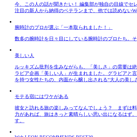
今、この人の話が聞きたい！ 編集部が独自の目線でセ
注目の新人から納得のベテランまで、他では読めないWe
腕時計のプロが選ぶ「一本取られました！」
数多の腕時計を日々目にしている腕時計のプロたち。そ
美しい人
ルッキズム批判を生みながらも、「美しさ」の需要は絶
ラビア企画「美しい人」が生まれました。グラビアと言え
を持つ女性たちの、内面から醸し出される“大人の美し
モテる宿にはワケがある
彼女と訪れる旅の楽しみってなんでしょう？ まずは料
力があれば、旅はきっと素晴らしい思い出になるはず。
す。