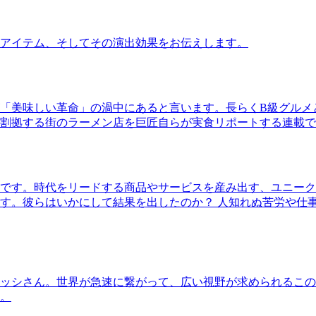
アイテム、そしてその演出効果をお伝えします。
「美味しい革命」の渦中にあると言います。長らくB級グルメ
割拠する街のラーメン店を巨匠自らが実食リポートする連載で
です。時代をリードする商品やサービスを産み出す、ユニーク
す。彼らはいかにして結果を出したのか？ 人知れぬ苦労や仕
ッシさん。世界が急速に繋がって、広い視野が求められるこの
。