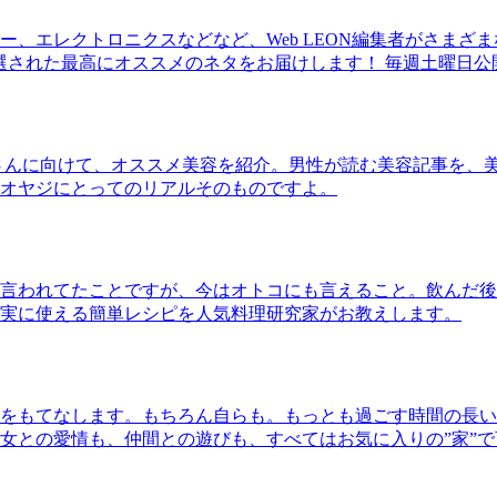
、エレクトロニクスなどなど、Web LEON編集者がさまざ
30本に厳選された最高にオススメのネタをお届けします！ 毎週土曜日
さんに向けて、オススメ美容を紹介。男性が読む美容記事を、
オヤジにとってのリアルそのものですよ。
言われてたことですが、今はオトコにも言えること。飲んだ後
実に使える簡単レシピを人気料理研究家がお教えします。
をもてなします。もちろん自らも。もっとも過ごす時間の長い
女との愛情も、仲間との遊びも、すべてはお気に入りの”家”