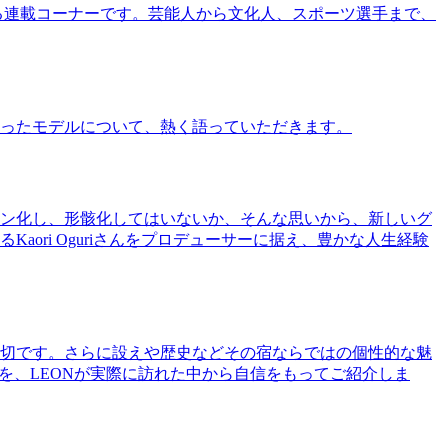
る連載コーナーです。芸能人から文化人、スポーツ選手まで、
ったモデルについて、熱く語っていただきます。
ン化し、形骸化してはいないか、そんな思いから、新しいグ
ri Oguriさんをプロデューサーに据え、豊かな人生経験
切です。さらに設えや歴史などその宿ならではの個性的な魅
を、LEONが実際に訪れた中から自信をもってご紹介しま