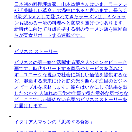
日本初の料理評論家、山本益博さんはいま、ラーメン
が「美味しい革命」の渦中にあると言います。長らく
B級グルメとして愛されてきたラーメンは、ミシュラ
ンも認める一流の料理へと変貌を遂げつつあります。
新時代に向けて群雄割拠する街のラーメン店を巨匠自
らが実食リポートする連載です。
ビジネス ストーリー
ビジネスの第一線で活躍する著名人のインタビュー企
画です。時代をリードする商品やサービスを産み出
す、ユニークな視点で社会に新しい価値を提供するな
ど、混迷する未来にひと筋の光を照らす注目のビジネ
スピープルを取材します。彼らはいかにして結果を出
したのか？ 人知れぬ苦労や仕事で得た意外な気づきな
ど、ここでしか読めない充実のビジネスストーリーを
お届けします。
イタリア人マッシの「思考する食欲」