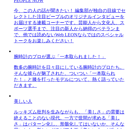
PEOPLE NOW
今、この人の話が聞きたい！ 編集部が独自の目線でセ
レクトした注目ピープルのオリジナルインタビューを
お届けする連載コーナーです。芸能人から文化人、ス
ポーツ選手まで、注目の新人から納得のベテランま
で、他では読めないWeb LEONならではのスペシャル
トークをお楽しみください！
腕時計のプロが選ぶ「一本取られました！」
数多の腕時計を日々目にしている腕時計のプロたち。
そんな彼らが魅了された、ついつい「一本取られ
た！」と膝を打ったモデルについて、熱く語っていた
だきます。
美しい人
ルッキズム批判を生みながらも、「美しさ」の需要は
絶えることのない現代。一方で世間が求める「美し
さ」はパターン化し、形骸化してはいないか、そんな