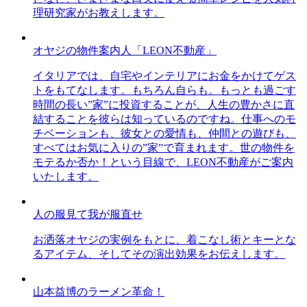
理研究家がお教えします。
オヤジの物件案内人「LEON不動産」
イタリアでは、自宅やインテリアにお金をかけてゲス
トをもてなします。もちろん自らも。もっとも過ごす
時間の長い”家”に投資することが、人生の豊かさに直
結することを彼らは知っているのですね。仕事へのモ
チベーションも、彼女との愛情も、仲間との遊びも、
すべてはお気に入りの”家”で育まれます。世の物件を
モテるか否か！という目線で、LEON不動産がご案内
いたします。
人の服見て我が服直せ
お洒落オヤジの実例をもとに、着こなし術とキーとな
るアイテム、そしてその演出効果をお伝えします。
山本益博のラーメン革命！