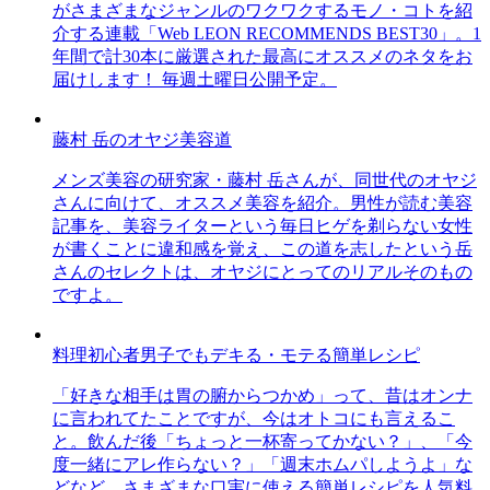
がさまざまなジャンルのワクワクするモノ・コトを紹
介する連載「Web LEON RECOMMENDS BEST30」。1
年間で計30本に厳選された最高にオススメのネタをお
届けします！ 毎週土曜日公開予定。
藤村 岳のオヤジ美容道
メンズ美容の研究家・藤村 岳さんが、同世代のオヤジ
さんに向けて、オススメ美容を紹介。男性が読む美容
記事を、美容ライターという毎日ヒゲを剃らない女性
が書くことに違和感を覚え、この道を志したという岳
さんのセレクトは、オヤジにとってのリアルそのもの
ですよ。
料理初心者男子でもデキる・モテる簡単レシピ
「好きな相手は胃の腑からつかめ」って、昔はオンナ
に言われてたことですが、今はオトコにも言えるこ
と。飲んだ後「ちょっと一杯寄ってかない？」、「今
度一緒にアレ作らない？」「週末ホムパしようよ」な
どなど、さまざまな口実に使える簡単レシピを人気料