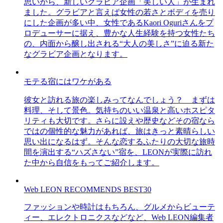
思いから、新しいグラビア企画「美しい人」が生まれ
ました。グラビアと言えば女性の若さとボディを売り
にした企画が多い中、女性であるKaori Oguriさんをプ
ロデューサーに据え、豊かな人生経験を持つ女性たち
の、内面から醸し出される“大人の美しさ”に迫る新た
なグラビア企画となります。
モテる宿にはワケがある
彼女と訪れる旅の楽しみってなんでしょう？ まずは
料理、そして景色。気持ちのいい温泉と高いホスピタ
リティも大切です。さらに設えや歴史などその宿なら
ではの個性的な魅力があれば、旅はきっと素晴らしい
思い出になるはず。そんな恋するふたりの大切な旅時
間を演出する“ハズさない”宿を、LEONが実際に訪れ
た中から自信をもってご紹介します。
Web LEON RECOMMENDS BEST30
ファッションや時計はもちろん、グルメからビューテ
ィー、エレクトロニクスなどなど、Web LEON編集者