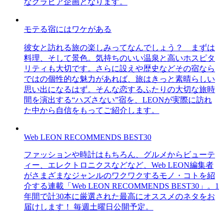
なグラビア企画となります。
モテる宿にはワケがある
彼女と訪れる旅の楽しみってなんでしょう？ まずは
料理、そして景色。気持ちのいい温泉と高いホスピタ
リティも大切です。さらに設えや歴史などその宿なら
ではの個性的な魅力があれば、旅はきっと素晴らしい
思い出になるはず。そんな恋するふたりの大切な旅時
間を演出する“ハズさない”宿を、LEONが実際に訪れ
た中から自信をもってご紹介します。
Web LEON RECOMMENDS BEST30
ファッションや時計はもちろん、グルメからビューテ
ィー、エレクトロニクスなどなど、Web LEON編集者
がさまざまなジャンルのワクワクするモノ・コトを紹
介する連載「Web LEON RECOMMENDS BEST30」。1
年間で計30本に厳選された最高にオススメのネタをお
届けします！ 毎週土曜日公開予定。