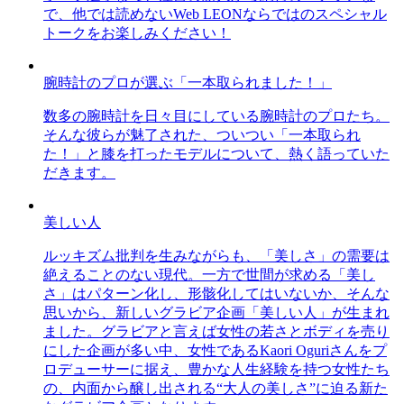
で、他では読めないWeb LEONならではのスペシャル
トークをお楽しみください！
腕時計のプロが選ぶ「一本取られました！」
数多の腕時計を日々目にしている腕時計のプロたち。
そんな彼らが魅了された、ついつい「一本取られ
た！」と膝を打ったモデルについて、熱く語っていた
だきます。
美しい人
ルッキズム批判を生みながらも、「美しさ」の需要は
絶えることのない現代。一方で世間が求める「美し
さ」はパターン化し、形骸化してはいないか、そんな
思いから、新しいグラビア企画「美しい人」が生まれ
ました。グラビアと言えば女性の若さとボディを売り
にした企画が多い中、女性であるKaori Oguriさんをプ
ロデューサーに据え、豊かな人生経験を持つ女性たち
の、内面から醸し出される“大人の美しさ”に迫る新た