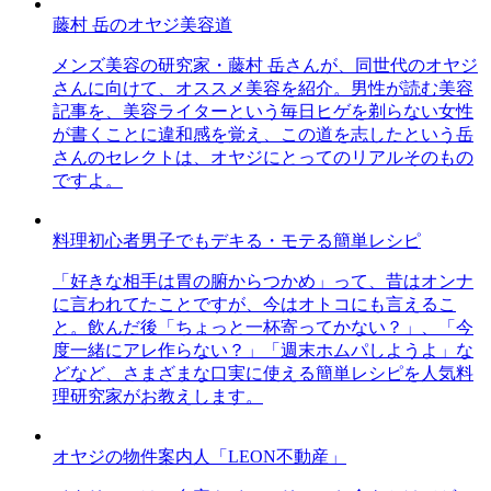
藤村 岳のオヤジ美容道
メンズ美容の研究家・藤村 岳さんが、同世代のオヤジ
さんに向けて、オススメ美容を紹介。男性が読む美容
記事を、美容ライターという毎日ヒゲを剃らない女性
が書くことに違和感を覚え、この道を志したという岳
さんのセレクトは、オヤジにとってのリアルそのもの
ですよ。
料理初心者男子でもデキる・モテる簡単レシピ
「好きな相手は胃の腑からつかめ」って、昔はオンナ
に言われてたことですが、今はオトコにも言えるこ
と。飲んだ後「ちょっと一杯寄ってかない？」、「今
度一緒にアレ作らない？」「週末ホムパしようよ」な
どなど、さまざまな口実に使える簡単レシピを人気料
理研究家がお教えします。
オヤジの物件案内人「LEON不動産」