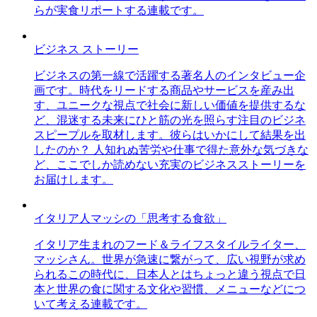
らが実食リポートする連載です。
ビジネス ストーリー
ビジネスの第一線で活躍する著名人のインタビュー企
画です。時代をリードする商品やサービスを産み出
す、ユニークな視点で社会に新しい価値を提供するな
ど、混迷する未来にひと筋の光を照らす注目のビジネ
スピープルを取材します。彼らはいかにして結果を出
したのか？ 人知れぬ苦労や仕事で得た意外な気づきな
ど、ここでしか読めない充実のビジネスストーリーを
お届けします。
イタリア人マッシの「思考する食欲」
イタリア生まれのフード＆ライフスタイルライター、
マッシさん。世界が急速に繋がって、広い視野が求め
られるこの時代に、日本人とはちょっと違う視点で日
本と世界の食に関する文化や習慣、メニューなどにつ
いて考える連載です。