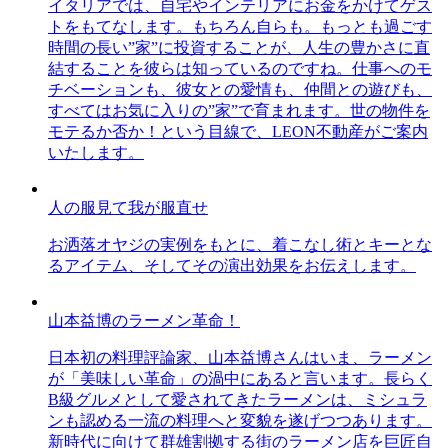
イタリアでは、自宅やインテリアにお金をかけてゲス
トをもてなします。もちろん自らも。もっとも過ごす
時間の長い”家”に投資することが、人生の豊かさに直
結することを彼らは知っているのですね。仕事へのモ
チベーションも、彼女との愛情も、仲間との遊びも、
すべてはお気に入りの”家”で育まれます。世の物件を
モテるか否か！という目線で、LEON不動産がご案内
いたします。
人の服見て我が服直せ
お洒落オヤジの実例をもとに、着こなし術とキーとな
るアイテム、そしてその演出効果をお伝えします。
山本益博のラーメン革命！
日本初の料理評論家、山本益博さんはいま、ラーメン
が「美味しい革命」の渦中にあると言います。長らく
B級グルメとして愛されてきたラーメンは、ミシュラ
ンも認める一流の料理へと変貌を遂げつつあります。
新時代に向けて群雄割拠する街のラーメン店を巨匠自