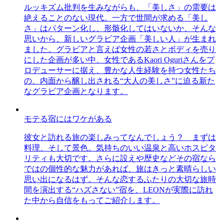
ルッキズム批判を生みながらも、「美しさ」の需要は
絶えることのない現代。一方で世間が求める「美し
さ」はパターン化し、形骸化してはいないか、そんな
思いから、新しいグラビア企画「美しい人」が生まれ
ました。グラビアと言えば女性の若さとボディを売り
にした企画が多い中、女性であるKaori Oguriさんをプ
ロデューサーに据え、豊かな人生経験を持つ女性たち
の、内面から醸し出される“大人の美しさ”に迫る新た
なグラビア企画となります。
モテる宿にはワケがある
彼女と訪れる旅の楽しみってなんでしょう？ まずは
料理、そして景色。気持ちのいい温泉と高いホスピタ
リティも大切です。さらに設えや歴史などその宿なら
ではの個性的な魅力があれば、旅はきっと素晴らしい
思い出になるはず。そんな恋するふたりの大切な旅時
間を演出する“ハズさない”宿を、LEONが実際に訪れ
た中から自信をもってご紹介します。