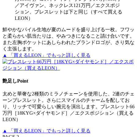
／アイヴァン、ネックレス121万円／エクスポジ
ション、ブレスレットは下と同じ（すべて買える
LEON）
鮮やかなパイル生地が夏のムードを盛り上げる一枚。フワッ
と柔らかい肌当たりは、やみつきになること請け合いです。
また左胸ポケットにあしらわれたブランドロゴが、さり気な
く主張します。
▲ 「買えるLEON」でもっと詳しく見る
艶足しPoint
太めと華奢な2種類のミラノチェーンを使用した、2連のチェ
ーンブレスレット。さらにスマイルのチャームを配してお
り、リッチで可愛らしい腕元を演出します。ブレスレット66
万円［18KYG×ダイヤモンド］／エクスポジション（買える
LEON）
▲ 「買えるLEON」でもっと詳しく見る
PAGE 2