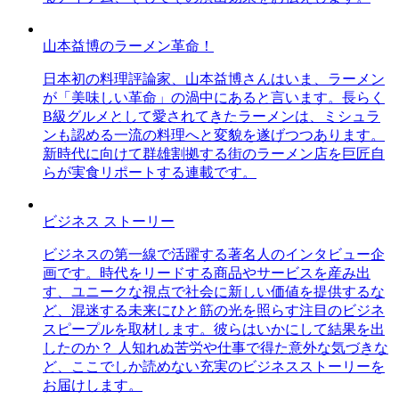
山本益博のラーメン革命！
日本初の料理評論家、山本益博さんはいま、ラーメン
が「美味しい革命」の渦中にあると言います。長らく
B級グルメとして愛されてきたラーメンは、ミシュラ
ンも認める一流の料理へと変貌を遂げつつあります。
新時代に向けて群雄割拠する街のラーメン店を巨匠自
らが実食リポートする連載です。
ビジネス ストーリー
ビジネスの第一線で活躍する著名人のインタビュー企
画です。時代をリードする商品やサービスを産み出
す、ユニークな視点で社会に新しい価値を提供するな
ど、混迷する未来にひと筋の光を照らす注目のビジネ
スピープルを取材します。彼らはいかにして結果を出
したのか？ 人知れぬ苦労や仕事で得た意外な気づきな
ど、ここでしか読めない充実のビジネスストーリーを
お届けします。