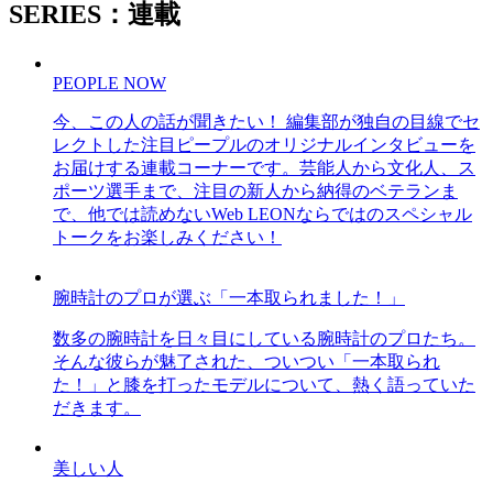
SERIES：連載
PEOPLE NOW
今、この人の話が聞きたい！ 編集部が独自の目線でセ
レクトした注目ピープルのオリジナルインタビューを
お届けする連載コーナーです。芸能人から文化人、ス
ポーツ選手まで、注目の新人から納得のベテランま
で、他では読めないWeb LEONならではのスペシャル
トークをお楽しみください！
腕時計のプロが選ぶ「一本取られました！」
数多の腕時計を日々目にしている腕時計のプロたち。
そんな彼らが魅了された、ついつい「一本取られ
た！」と膝を打ったモデルについて、熱く語っていた
だきます。
美しい人