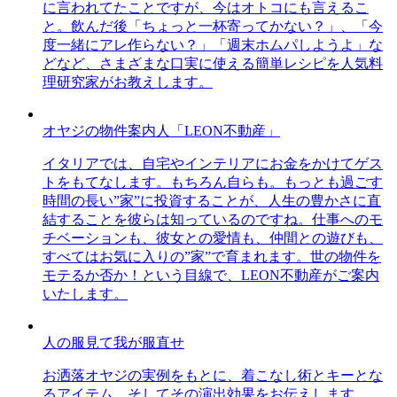
に言われてたことですが、今はオトコにも言えるこ
と。飲んだ後「ちょっと一杯寄ってかない？」、「今
度一緒にアレ作らない？」「週末ホムパしようよ」な
どなど、さまざまな口実に使える簡単レシピを人気料
理研究家がお教えします。
オヤジの物件案内人「LEON不動産」
イタリアでは、自宅やインテリアにお金をかけてゲス
トをもてなします。もちろん自らも。もっとも過ごす
時間の長い”家”に投資することが、人生の豊かさに直
結することを彼らは知っているのですね。仕事へのモ
チベーションも、彼女との愛情も、仲間との遊びも、
すべてはお気に入りの”家”で育まれます。世の物件を
モテるか否か！という目線で、LEON不動産がご案内
いたします。
人の服見て我が服直せ
お洒落オヤジの実例をもとに、着こなし術とキーとな
るアイテム、そしてその演出効果をお伝えします。