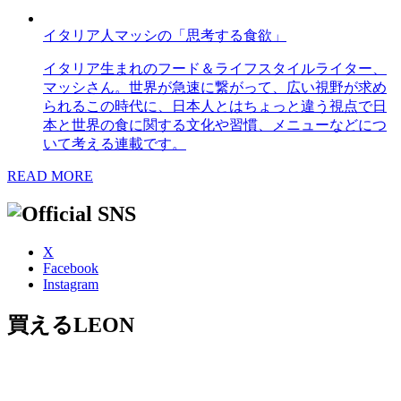
イタリア人マッシの「思考する食欲」
イタリア生まれのフード＆ライフスタイルライター、
マッシさん。世界が急速に繋がって、広い視野が求め
られるこの時代に、日本人とはちょっと違う視点で日
本と世界の食に関する文化や習慣、メニューなどにつ
いて考える連載です。
READ MORE
X
Facebook
Instagram
買えるLEON