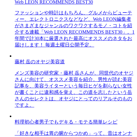
Web LEON RECOMMENDS BEST30
ファッションや時計はもちろん、グルメからビューテ
ィー、エレクトロニクスなどなど、Web LEON編集者
がさまざまなジャンルのワクワクするモノ・コトを紹
介する連載「Web LEON RECOMMENDS BEST30」。1
年間で計30本に厳選された最高にオススメのネタをお
届けします！ 毎週土曜日公開予定。
藤村 岳のオヤジ美容道
メンズ美容の研究家・藤村 岳さんが、同世代のオヤジ
さんに向けて、オススメ美容を紹介。男性が読む美容
記事を、美容ライターという毎日ヒゲを剃らない女性
が書くことに違和感を覚え、この道を志したという岳
さんのセレクトは、オヤジにとってのリアルそのもの
ですよ。
料理初心者男子でもデキる・モテる簡単レシピ
「好きな相手は胃の腑からつかめ」って、昔はオンナ