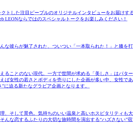
レクトした注目ピープルのオリジナルインタビューをお届けす
b LEONならではのスペシャルトークをお楽しみください！
んな彼らが魅了された、ついつい「一本取られた！」と膝を打
えることのない現代。一方で世間が求める「美しさ」はパター
ば女性の若さとボディを売りにした企画が多い中、女性であるKao
さ”に迫る新たなグラビア企画となります。
理、そして景色。気持ちのいい温泉と高いホスピタリティも大
そんな恋するふたりの大切な旅時間を演出する“ハズさない”宿