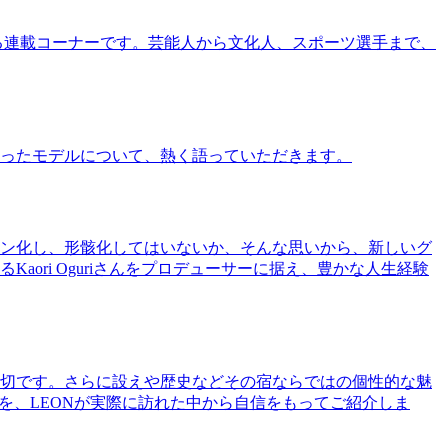
る連載コーナーです。芸能人から文化人、スポーツ選手まで、
ったモデルについて、熱く語っていただきます。
ン化し、形骸化してはいないか、そんな思いから、新しいグ
ri Oguriさんをプロデューサーに据え、豊かな人生経験
切です。さらに設えや歴史などその宿ならではの個性的な魅
を、LEONが実際に訪れた中から自信をもってご紹介しま