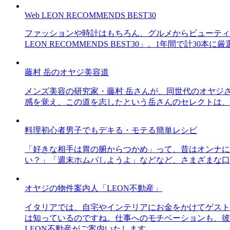
Web LEON RECOMMENDS BEST30
ファッションや時計はもちろん、グルメからビューティー
LEON RECOMMENDS BEST30」。1年間で計
藤村 岳のオヤジ美容道
メンズ美容の研究家・藤村 岳さんが、同世代のオヤジ
感を覚え、この道を志したという岳さんのセレクトは、
料理初心者男子でもデキる・モテる簡単レシピ
「好きな相手は胃の腑からつかめ」って、昔はオンナに
い？」「週末ホムパしようよ」などなど、さまざまな口
オヤジの物件案内人「LEON不動産」
イタリアでは、自宅やインテリアにお金をかけてゲスト
は知っているのですね。仕事へのモチベーションも、彼
LEON不動産がご案内いたします。