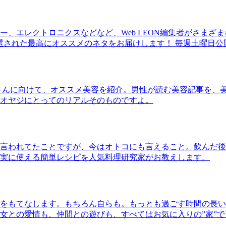
、エレクトロニクスなどなど、Web LEON編集者がさまざ
30本に厳選された最高にオススメのネタをお届けします！ 毎週土曜日
さんに向けて、オススメ美容を紹介。男性が読む美容記事を、
オヤジにとってのリアルそのものですよ。
言われてたことですが、今はオトコにも言えること。飲んだ後
実に使える簡単レシピを人気料理研究家がお教えします。
をもてなします。もちろん自らも。もっとも過ごす時間の長い
女との愛情も、仲間との遊びも、すべてはお気に入りの”家”