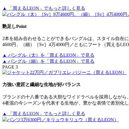
▲ 「買えるLEON」でもっと詳しく見る
艶足しPoint
2本を組み合わせることができるバングルは、スタイル自在に
4600円、（細）［Sv］4万4000円／ともにフート（買えるLE
▲ バングル（太）を「買えるLEON」で見る
▲ バングル（細）を「買えるLEON」で見る
PAGE 3
力強い意匠と繊細な生地が好バランス
ブランドの十八番である大胆なワイドラペルを採用しながら
4者混の今シーズンを代表する生地が、豊かな表情で差別化しま
▲ 「買えるLEON」でもっと詳しく見る