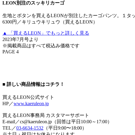
LEON別注のスッキリカーゴ
生地とボタンを買えるLEONが別注したカーゴパンツ。１タ
6300円／キリュウキリュウ（買えるLEON）
▲ 「買えるLEON」でもっと詳しく見る
2023年7月号より
※掲載商品はすべて税込み価格です
PAGE 4
■ 詳しい商品情報はコチラ！
買えるLEON公式サイト
HP／
www.kaeruleon.jp
買えるLEON事務局 カスタマーサポート
E-mail／cs@kaeruleon.jp（回答は平日10:00～17:00）
TEL／
03-6634-1532
（平日9:00〜18:00）
※土日・祝日はお休みになります