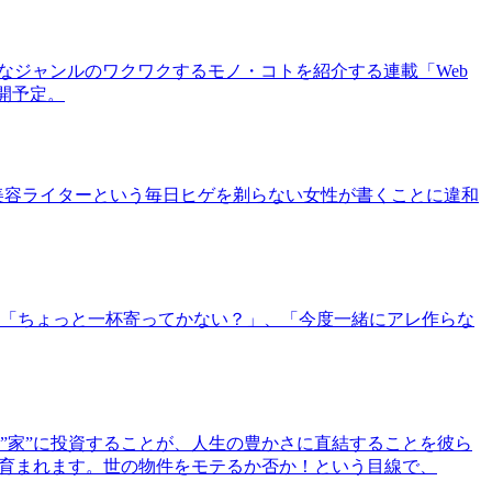
まなジャンルのワクワクするモノ・コトを紹介する連載「Web
公開予定。
美容ライターという毎日ヒゲを剃らない女性が書くことに違和
「ちょっと一杯寄ってかない？」、「今度一緒にアレ作らな
”家”に投資することが、人生の豊かさに直結することを彼ら
で育まれます。世の物件をモテるか否か！という目線で、