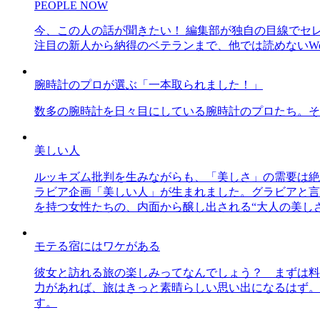
PEOPLE NOW
今、この人の話が聞きたい！ 編集部が独自の目線でセ
注目の新人から納得のベテランまで、他では読めないWe
腕時計のプロが選ぶ「一本取られました！」
数多の腕時計を日々目にしている腕時計のプロたち。そ
美しい人
ルッキズム批判を生みながらも、「美しさ」の需要は絶
ラビア企画「美しい人」が生まれました。グラビアと言え
を持つ女性たちの、内面から醸し出される“大人の美し
モテる宿にはワケがある
彼女と訪れる旅の楽しみってなんでしょう？ まずは料
力があれば、旅はきっと素晴らしい思い出になるはず。
す。