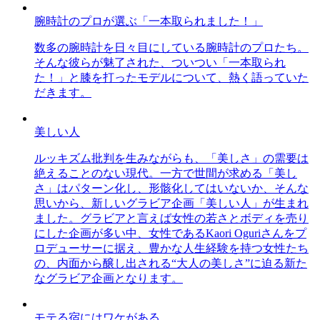
腕時計のプロが選ぶ「一本取られました！」
数多の腕時計を日々目にしている腕時計のプロたち。
そんな彼らが魅了された、ついつい「一本取られ
た！」と膝を打ったモデルについて、熱く語っていた
だきます。
美しい人
ルッキズム批判を生みながらも、「美しさ」の需要は
絶えることのない現代。一方で世間が求める「美し
さ」はパターン化し、形骸化してはいないか、そんな
思いから、新しいグラビア企画「美しい人」が生まれ
ました。グラビアと言えば女性の若さとボディを売り
にした企画が多い中、女性であるKaori Oguriさんをプ
ロデューサーに据え、豊かな人生経験を持つ女性たち
の、内面から醸し出される“大人の美しさ”に迫る新た
なグラビア企画となります。
モテる宿にはワケがある