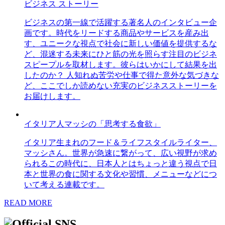
ビジネス ストーリー
ビジネスの第一線で活躍する著名人のインタビュー企
画です。時代をリードする商品やサービスを産み出
す、ユニークな視点で社会に新しい価値を提供するな
ど、混迷する未来にひと筋の光を照らす注目のビジネ
スピープルを取材します。彼らはいかにして結果を出
したのか？ 人知れぬ苦労や仕事で得た意外な気づきな
ど、ここでしか読めない充実のビジネスストーリーを
お届けします。
イタリア人マッシの「思考する食欲」
イタリア生まれのフード＆ライフスタイルライター、
マッシさん。世界が急速に繋がって、広い視野が求め
られるこの時代に、日本人とはちょっと違う視点で日
本と世界の食に関する文化や習慣、メニューなどにつ
いて考える連載です。
READ MORE