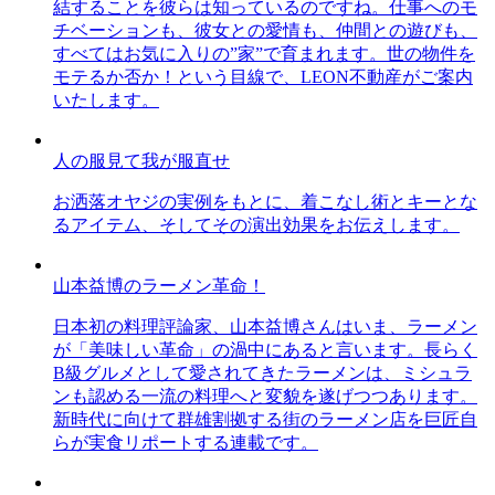
結することを彼らは知っているのですね。仕事へのモ
チベーションも、彼女との愛情も、仲間との遊びも、
すべてはお気に入りの”家”で育まれます。世の物件を
モテるか否か！という目線で、LEON不動産がご案内
いたします。
人の服見て我が服直せ
お洒落オヤジの実例をもとに、着こなし術とキーとな
るアイテム、そしてその演出効果をお伝えします。
山本益博のラーメン革命！
日本初の料理評論家、山本益博さんはいま、ラーメン
が「美味しい革命」の渦中にあると言います。長らく
B級グルメとして愛されてきたラーメンは、ミシュラ
ンも認める一流の料理へと変貌を遂げつつあります。
新時代に向けて群雄割拠する街のラーメン店を巨匠自
らが実食リポートする連載です。