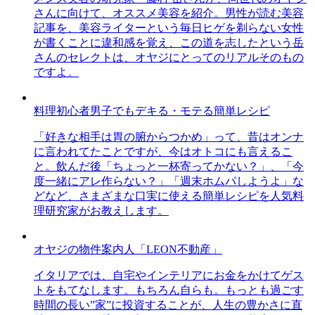
さんに向けて、オススメ美容を紹介。男性が読む美容
記事を、美容ライターという毎日ヒゲを剃らない女性
が書くことに違和感を覚え、この道を志したという岳
さんのセレクトは、オヤジにとってのリアルそのもの
ですよ。
料理初心者男子でもデキる・モテる簡単レシピ
「好きな相手は胃の腑からつかめ」って、昔はオンナ
に言われてたことですが、今はオトコにも言えるこ
と。飲んだ後「ちょっと一杯寄ってかない？」、「今
度一緒にアレ作らない？」「週末ホムパしようよ」な
どなど、さまざまな口実に使える簡単レシピを人気料
理研究家がお教えします。
オヤジの物件案内人「LEON不動産」
イタリアでは、自宅やインテリアにお金をかけてゲス
トをもてなします。もちろん自らも。もっとも過ごす
時間の長い”家”に投資することが、人生の豊かさに直