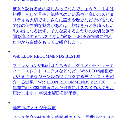
彼女と訪れる旅の楽しみってなんでしょう？ まずは
料理、そして景色。気持ちのいい温泉と高いホスピタ
リティも大切です。さらに設えや歴史などその宿なら
ではの個性的な魅力があれば、旅はきっと素晴らしい
思い出になるはず。そんな恋するふたりの大切な旅時
間を演出する“ハズさない”宿を、LEONが実際に訪れ
た中から自信をもってご紹介します。
Web LEON RECOMMENDS BEST30
ファッションや時計はもちろん、グルメからビューテ
ィー、エレクトロニクスなどなど、Web LEON編集者
がさまざまなジャンルのワクワクするモノ・コトを紹
介する連載「Web LEON RECOMMENDS BEST30」。1
年間で計30本に厳選された最高にオススメのネタをお
届けします！ 毎週土曜日公開予定。
藤村 岳のオヤジ美容道
メンズ美容の研究家・藤村 岳さんが、同世代のオヤジ