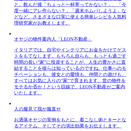
と。飲んだ後「ちょっと一杯寄ってかない？」、「今
度一緒にアレ作らない？」「週末ホムパしようよ」な
どなど、さまざまな口実に使える簡単レシピを人気料
理研究家がお教えします。
オヤジの物件案内人「LEON不動産」
イタリアでは、自宅やインテリアにお金をかけてゲス
トをもてなします。もちろん自らも。もっとも過ごす
時間の長い”家”に投資することが、人生の豊かさに直
結することを彼らは知っているのですね。仕事へのモ
チベーションも、彼女との愛情も、仲間との遊びも、
すべてはお気に入りの”家”で育まれます。世の物件を
モテるか否か！という目線で、LEON不動産がご案内
いたします。
人の服見て我が服直せ
お洒落オヤジの実例をもとに、着こなし術とキーとな
るアイテム、そしてその演出効果をお伝えします。