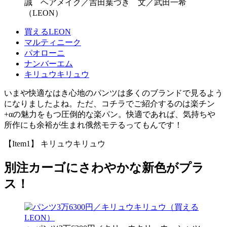
誠 ヘアメイク／吉田葉づき 文／武田一希
（LEON）
買えるLEON
マルティニーク
パオローニ
ナンバーエム
キリュウキリュウ
いまや快適なはき心地のパンツは多くのブランドで見るよう
になりましたよね。ただ、コチラでご紹介するのは楽チン
+αの魅力をもつ圧倒的な楽パン。快適であれば、気持ちや
所作にも余裕が生まれ俄然モテるってもんです！
【Item1】 キリュウキリュウ
別注カーゴにさわやかな新色がプラ
ス！