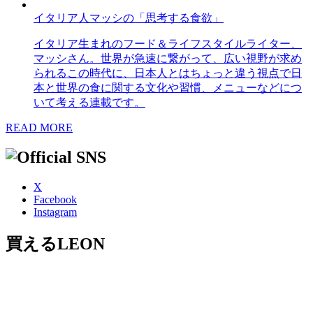
イタリア人マッシの「思考する食欲」
イタリア生まれのフード＆ライフスタイルライター、
マッシさん。世界が急速に繋がって、広い視野が求め
られるこの時代に、日本人とはちょっと違う視点で日
本と世界の食に関する文化や習慣、メニューなどにつ
いて考える連載です。
READ MORE
X
Facebook
Instagram
買えるLEON