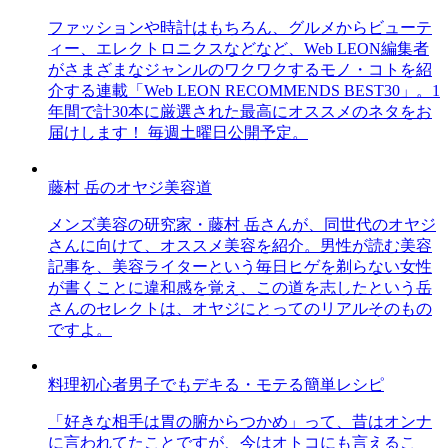
ファッションや時計はもちろん、グルメからビューテ
ィー、エレクトロニクスなどなど、Web LEON編集者
がさまざまなジャンルのワクワクするモノ・コトを紹
介する連載「Web LEON RECOMMENDS BEST30」。1
年間で計30本に厳選された最高にオススメのネタをお
届けします！ 毎週土曜日公開予定。
藤村 岳のオヤジ美容道
メンズ美容の研究家・藤村 岳さんが、同世代のオヤジ
さんに向けて、オススメ美容を紹介。男性が読む美容
記事を、美容ライターという毎日ヒゲを剃らない女性
が書くことに違和感を覚え、この道を志したという岳
さんのセレクトは、オヤジにとってのリアルそのもの
ですよ。
料理初心者男子でもデキる・モテる簡単レシピ
「好きな相手は胃の腑からつかめ」って、昔はオンナ
に言われてたことですが、今はオトコにも言えるこ