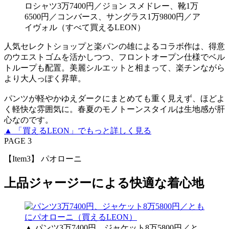
ロシャツ3万7400円／ジョン スメドレー、靴1万
6500円／コンバース、サングラス1万9800円／ア
イヴォル（すべて買えるLEON）
人気セレクトショップと楽パンの雄によるコラボ作は、得意
のウエストゴムを活かしつつ、フロントオープン仕様でベル
トループも配置。美麗シルエットと相まって、楽チンながら
より大人っぽく昇華。
パンツが軽やかゆえダークにまとめても重く見えず、ほどよ
く軽快な雰囲気に。春夏のモノトーンスタイルは生地感が肝
心なのです。
▲ 「買えるLEON」でもっと詳しく見る
PAGE 3
【Item3】 パオローニ
上品ジャージーによる快適な着心地
▲ パンツ3万7400円、ジャケット8万5800円／と