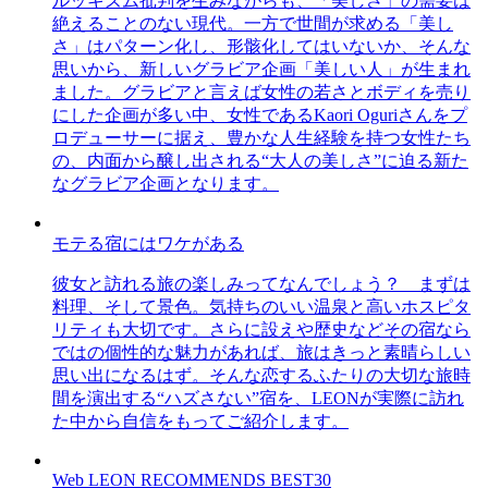
ルッキズム批判を生みながらも、「美しさ」の需要は
絶えることのない現代。一方で世間が求める「美し
さ」はパターン化し、形骸化してはいないか、そんな
思いから、新しいグラビア企画「美しい人」が生まれ
ました。グラビアと言えば女性の若さとボディを売り
にした企画が多い中、女性であるKaori Oguriさんをプ
ロデューサーに据え、豊かな人生経験を持つ女性たち
の、内面から醸し出される“大人の美しさ”に迫る新た
なグラビア企画となります。
モテる宿にはワケがある
彼女と訪れる旅の楽しみってなんでしょう？ まずは
料理、そして景色。気持ちのいい温泉と高いホスピタ
リティも大切です。さらに設えや歴史などその宿なら
ではの個性的な魅力があれば、旅はきっと素晴らしい
思い出になるはず。そんな恋するふたりの大切な旅時
間を演出する“ハズさない”宿を、LEONが実際に訪れ
た中から自信をもってご紹介します。
Web LEON RECOMMENDS BEST30