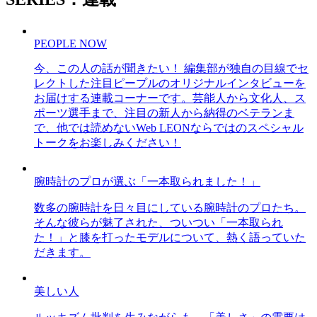
PEOPLE NOW
今、この人の話が聞きたい！ 編集部が独自の目線でセ
レクトした注目ピープルのオリジナルインタビューを
お届けする連載コーナーです。芸能人から文化人、ス
ポーツ選手まで、注目の新人から納得のベテランま
で、他では読めないWeb LEONならではのスペシャル
トークをお楽しみください！
腕時計のプロが選ぶ「一本取られました！」
数多の腕時計を日々目にしている腕時計のプロたち。
そんな彼らが魅了された、ついつい「一本取られ
た！」と膝を打ったモデルについて、熱く語っていた
だきます。
美しい人