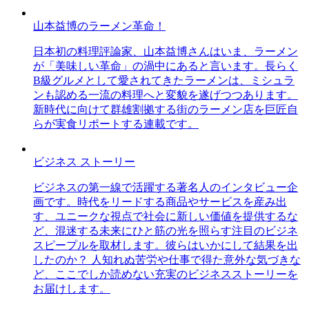
山本益博のラーメン革命！
日本初の料理評論家、山本益博さんはいま、ラーメン
が「美味しい革命」の渦中にあると言います。長らく
B級グルメとして愛されてきたラーメンは、ミシュラ
ンも認める一流の料理へと変貌を遂げつつあります。
新時代に向けて群雄割拠する街のラーメン店を巨匠自
らが実食リポートする連載です。
ビジネス ストーリー
ビジネスの第一線で活躍する著名人のインタビュー企
画です。時代をリードする商品やサービスを産み出
す、ユニークな視点で社会に新しい価値を提供するな
ど、混迷する未来にひと筋の光を照らす注目のビジネ
スピープルを取材します。彼らはいかにして結果を出
したのか？ 人知れぬ苦労や仕事で得た意外な気づきな
ど、ここでしか読めない充実のビジネスストーリーを
お届けします。