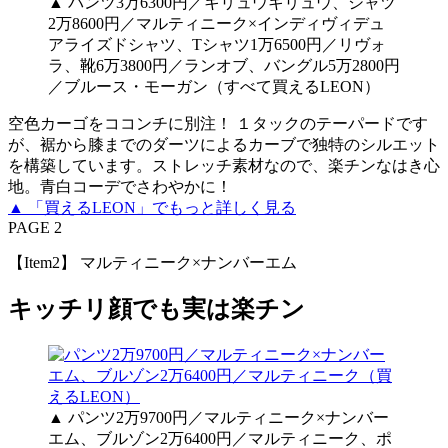
▲ パンツ3万6300円／キリュウキリュウ、シャツ
2万8600円／マルティニーク×インディヴィデュ
アライズドシャツ、Tシャツ1万6500円／リヴォ
ラ、靴6万3800円／ランオブ、バングル5万2800円
／ブルース・モーガン（すべて買えるLEON）
空色カーゴをココンチに別注！ １タックのテーパードです
が、裾から膝までのダーツによるカーブで独特のシルエット
を構築しています。ストレッチ素材なので、楽チンなはき心
地。青白コーデでさわやかに！
▲ 「買えるLEON」でもっと詳しく見る
PAGE 2
【Item2】 マルティニーク×ナンバーエム
キッチリ顔でも実は楽チン
▲ パンツ2万9700円／マルティニーク×ナンバー
エム、ブルゾン2万6400円／マルティニーク、ポ