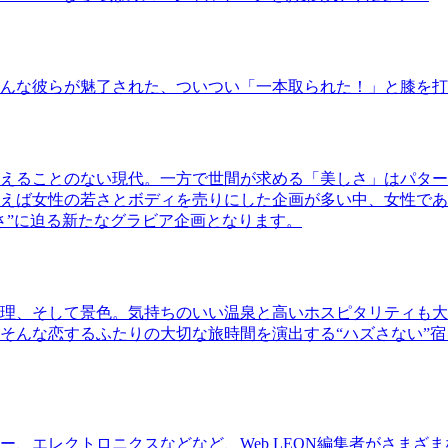
んな彼らが魅了された、ついつい「一本取られた！」と膝を打
えることのない現代。一方で世間が求める「美しさ」はパター
ば女性の若さとボディを売りにした企画が多い中、女性であるKao
さ”に迫る新たなグラビア企画となります。
理、そして景色。気持ちのいい温泉と高いホスピタリティも大
そんな恋するふたりの大切な旅時間を演出する“ハズさない”宿
、エレクトロニクスなどなど、Web LEON編集者がさまざ