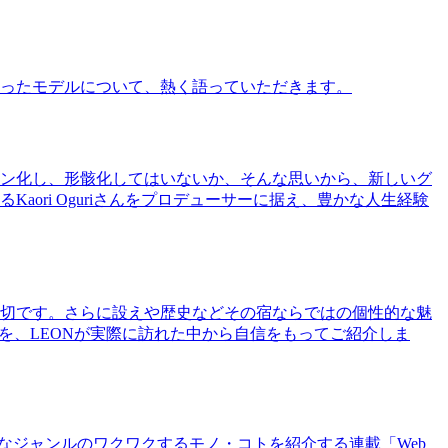
ったモデルについて、熱く語っていただきます。
ン化し、形骸化してはいないか、そんな思いから、新しいグ
ri Oguriさんをプロデューサーに据え、豊かな人生経験
切です。さらに設えや歴史などその宿ならではの個性的な魅
を、LEONが実際に訪れた中から自信をもってご紹介しま
まなジャンルのワクワクするモノ・コトを紹介する連載「Web