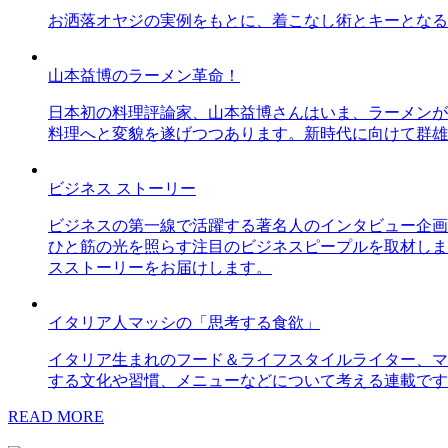
お洒落オヤジの実例をもとに、着こなし術とキーとなる
山本益博のラーメン革命！
日本初の料理評論家、山本益博さんはいま、ラーメンが
料理へと変貌を遂げつつあります。新時代に向けて群雄
ビジネス ストーリー
ビジネスの第一線で活躍する著名人のインタビュー企画
ひと筋の光を照らす注目のビジネスピープルを取材しま
スストーリーをお届けします。
イタリア人マッシの「思考する食欲」
イタリア生まれのフード＆ライフスタイルライター、マ
する文化や習慣、メニューなどについて考える連載です
READ MORE