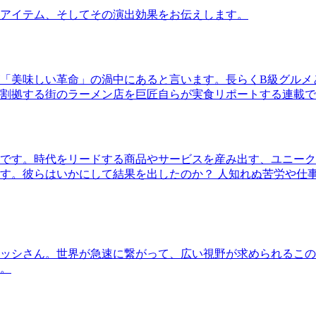
アイテム、そしてその演出効果をお伝えします。
「美味しい革命」の渦中にあると言います。長らくB級グルメ
割拠する街のラーメン店を巨匠自らが実食リポートする連載で
です。時代をリードする商品やサービスを産み出す、ユニーク
す。彼らはいかにして結果を出したのか？ 人知れぬ苦労や仕
ッシさん。世界が急速に繋がって、広い視野が求められるこの
。