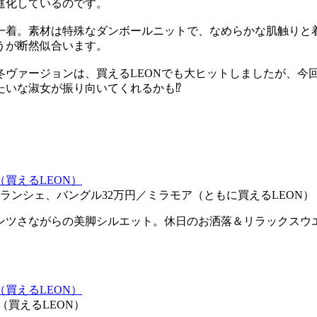
進化しているのです。
一着。素材は特殊なダンボールニットで、なめらかな肌触りと
うが断然似合います。
冬ヴァージョンは、買えるLEONでも大ヒットしましたが、今
たいな淑女が振り向いてくれるかも⁉
 ブランシェ、バングル32万円／ミラモア（ともに買えるLEON）
ンツさながらの美脚シルエット。休日のお洒落＆リラックスウ
（買えるLEON）