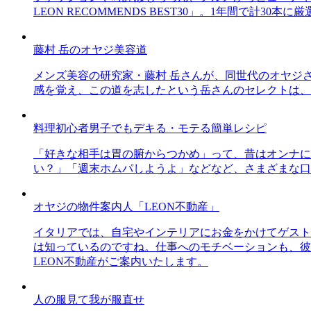
LEON RECOMMENDS BEST30」。1年間で計
藤村 岳のオヤジ美容道
メンズ美容の研究家・藤村 岳さんが、同世代のオヤジ
感を覚え、この道を志したという岳さんのセレクトは、
料理初心者男子でもデキる・モテる簡単レシピ
「好きな相手は胃の腑からつかめ」って、昔はオンナに
い？」「週末ホムパしようよ」などなど、さまざまな口
オヤジの物件案内人「LEON不動産」
イタリアでは、自宅やインテリアにお金をかけてゲスト
は知っているのですね。仕事へのモチベーションも、彼
LEON不動産がご案内いたします。
人の服見て我が服直せ