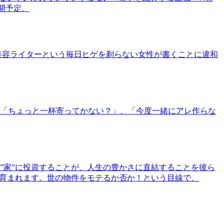
公開予定。
美容ライターという毎日ヒゲを剃らない女性が書くことに違和
「ちょっと一杯寄ってかない？」、「今度一緒にアレ作らな
”家”に投資することが、人生の豊かさに直結することを彼ら
で育まれます。世の物件をモテるか否か！という目線で、