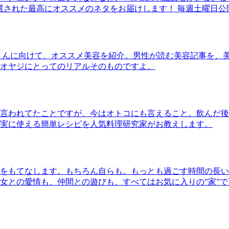
30本に厳選された最高にオススメのネタをお届けします！ 毎週土曜日
さんに向けて、オススメ美容を紹介。男性が読む美容記事を、
オヤジにとってのリアルそのものですよ。
言われてたことですが、今はオトコにも言えること。飲んだ後
実に使える簡単レシピを人気料理研究家がお教えします。
をもてなします。もちろん自らも。もっとも過ごす時間の長い
女との愛情も、仲間との遊びも、すべてはお気に入りの”家”