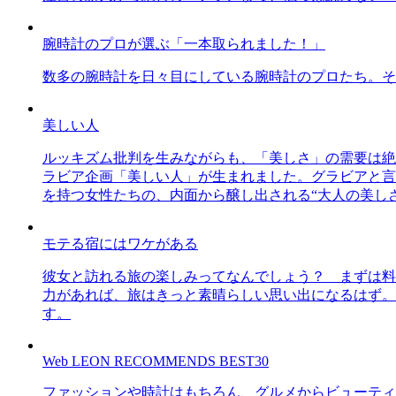
腕時計のプロが選ぶ「一本取られました！」
数多の腕時計を日々目にしている腕時計のプロたち。そ
美しい人
ルッキズム批判を生みながらも、「美しさ」の需要は絶
ラビア企画「美しい人」が生まれました。グラビアと言え
を持つ女性たちの、内面から醸し出される“大人の美し
モテる宿にはワケがある
彼女と訪れる旅の楽しみってなんでしょう？ まずは料
力があれば、旅はきっと素晴らしい思い出になるはず。
す。
Web LEON RECOMMENDS BEST30
ファッションや時計はもちろん、グルメからビューティー