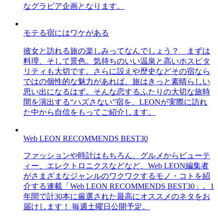
なグラビア企画となります。
モテる宿にはワケがある
彼女と訪れる旅の楽しみってなんでしょう？ まずは
料理、そして景色。気持ちのいい温泉と高いホスピタ
リティも大切です。さらに設えや歴史などその宿なら
ではの個性的な魅力があれば、旅はきっと素晴らしい
思い出になるはず。そんな恋するふたりの大切な旅時
間を演出する“ハズさない”宿を、LEONが実際に訪れ
た中から自信をもってご紹介します。
Web LEON RECOMMENDS BEST30
ファッションや時計はもちろん、グルメからビューテ
ィー、エレクトロニクスなどなど、Web LEON編集者
がさまざまなジャンルのワクワクするモノ・コトを紹
介する連載「Web LEON RECOMMENDS BEST30」。1
年間で計30本に厳選された最高にオススメのネタをお
届けします！ 毎週土曜日公開予定。