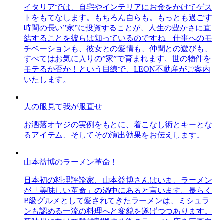
イタリアでは、自宅やインテリアにお金をかけてゲス
トをもてなします。もちろん自らも。もっとも過ごす
時間の長い”家”に投資することが、人生の豊かさに直
結することを彼らは知っているのですね。仕事へのモ
チベーションも、彼女との愛情も、仲間との遊びも、
すべてはお気に入りの”家”で育まれます。世の物件を
モテるか否か！という目線で、LEON不動産がご案内
いたします。
人の服見て我が服直せ
お洒落オヤジの実例をもとに、着こなし術とキーとな
るアイテム、そしてその演出効果をお伝えします。
山本益博のラーメン革命！
日本初の料理評論家、山本益博さんはいま、ラーメン
が「美味しい革命」の渦中にあると言います。長らく
B級グルメとして愛されてきたラーメンは、ミシュラ
ンも認める一流の料理へと変貌を遂げつつあります。