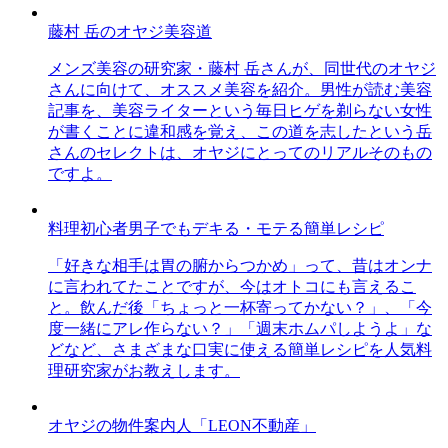
藤村 岳のオヤジ美容道
メンズ美容の研究家・藤村 岳さんが、同世代のオヤジ
さんに向けて、オススメ美容を紹介。男性が読む美容
記事を、美容ライターという毎日ヒゲを剃らない女性
が書くことに違和感を覚え、この道を志したという岳
さんのセレクトは、オヤジにとってのリアルそのもの
ですよ。
料理初心者男子でもデキる・モテる簡単レシピ
「好きな相手は胃の腑からつかめ」って、昔はオンナ
に言われてたことですが、今はオトコにも言えるこ
と。飲んだ後「ちょっと一杯寄ってかない？」、「今
度一緒にアレ作らない？」「週末ホムパしようよ」な
どなど、さまざまな口実に使える簡単レシピを人気料
理研究家がお教えします。
オヤジの物件案内人「LEON不動産」