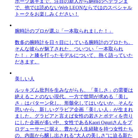
ポーツ選手まで、注目の新人から納得のベテランま
で、他では読めないWeb LEONならではのスペシャル
トークをお楽しみください！
腕時計のプロが選ぶ「一本取られました！」
数多の腕時計を日々目にしている腕時計のプロたち。
そんな彼らが魅了された、ついつい「一本取られ
た！」と膝を打ったモデルについて、熱く語っていた
だきます。
美しい人
ルッキズム批判を生みながらも、「美しさ」の需要は
絶えることのない現代。一方で世間が求める「美し
さ」はパターン化し、形骸化してはいないか、そんな
思いから、新しいグラビア企画「美しい人」が生まれ
ました。グラビアと言えば女性の若さとボディを売り
にした企画が多い中、女性であるKaori Oguriさんをプ
ロデューサーに据え、豊かな人生経験を持つ女性たち
の、内面から醸し出される“大人の美しさ”に迫る新た