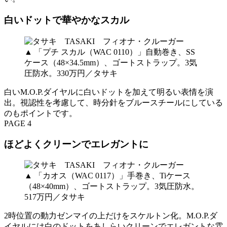
白いドットで華やかなスカル
▲ 「プチ スカル（WAC 0110）」自動巻き、SS
ケース（48×34.5mm）、ゴートストラップ。3気
圧防水。330万円／タサキ
白いM.O.P.ダイヤルに白いドットを加えて明るい表情を演
出。視認性を考慮して、時分針をブルースチールにしている
のもポイントです。
PAGE 4
ほどよくクリーンでエレガントに
▲ 「カオス（WAC 0117）」手巻き、Tiケース
（48×40mm）、ゴートストラップ。3気圧防水。
517万円／タサキ
2時位置の動力ゼンマイの上だけをスケルトン化。M.O.P.ダ
イヤルには白のドットをあしらいクリーンでエレガントな雰