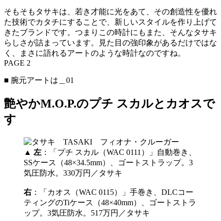
そもそもタサキは、若き才能に光をあて、その創造性を優れ
た技術でカタチにすることで、新しいスタイルを作り上げて
きたブランドです。つまりこの時計にもまた、そんなタサキ
らしさが詰まっています。見た目の強印象があるだけではな
く、まさに語れるアートのような時計なのですね。
PAGE 2
■ 腕元アートは＿01
艶やかM.O.P.のプチ スカルとカオスで
す
▲
左
：「プチ スカル（WAC 0111）」自動巻き、
SSケース（48×34.5mm）、ゴートストラップ。3
気圧防水。330万円／タサキ
右
：「カオス（WAC 0115）」手巻き、DLCコー
ティングのTiケース（48×40mm）、ゴートストラ
ップ。3気圧防水。517万円／タサキ