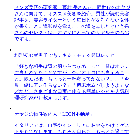
メンズ美容の研究家・藤村 岳さんが、同世代のオヤジ
さんに向けて、オススメ美容を紹介。男性が読む美容
記事を、美容ライターという毎日ヒゲを剃らない女性
が書くことに違和感を覚え、この道を志したという岳
さんのセレクトは、オヤジにとってのリアルそのもの
ですよ。
料理初心者男子でもデキる・モテる簡単レシピ
「好きな相手は胃の腑からつかめ」って、昔はオンナ
に言われてたことですが、今はオトコにも言えるこ
と。飲んだ後「ちょっと一杯寄ってかない？」、「今
度一緒にアレ作らない？」「週末ホムパしようよ」な
どなど、さまざまな口実に使える簡単レシピを人気料
理研究家がお教えします。
オヤジの物件案内人「LEON不動産」
イタリアでは、自宅やインテリアにお金をかけてゲス
トをもてなします。もちろん自らも。もっとも過ごす