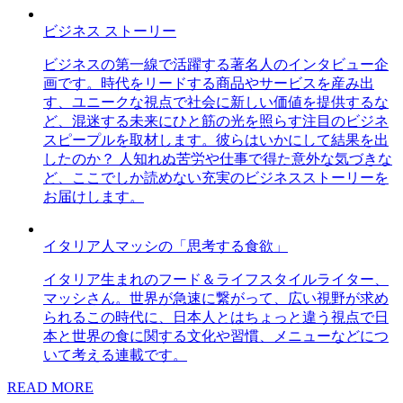
ビジネス ストーリー
ビジネスの第一線で活躍する著名人のインタビュー企
画です。時代をリードする商品やサービスを産み出
す、ユニークな視点で社会に新しい価値を提供するな
ど、混迷する未来にひと筋の光を照らす注目のビジネ
スピープルを取材します。彼らはいかにして結果を出
したのか？ 人知れぬ苦労や仕事で得た意外な気づきな
ど、ここでしか読めない充実のビジネスストーリーを
お届けします。
イタリア人マッシの「思考する食欲」
イタリア生まれのフード＆ライフスタイルライター、
マッシさん。世界が急速に繋がって、広い視野が求め
られるこの時代に、日本人とはちょっと違う視点で日
本と世界の食に関する文化や習慣、メニューなどにつ
いて考える連載です。
READ MORE