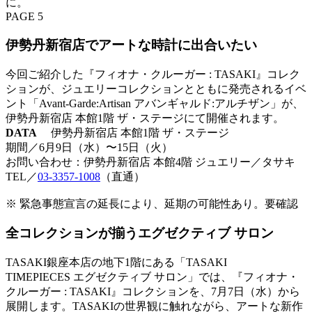
に。
PAGE 5
伊勢丹新宿店でアートな時計に出合いたい
今回ご紹介した『フィオナ・クルーガー : TASAKI』コレク
ションが、ジュエリーコレクションとともに発売されるイベ
ント「Avant-Garde:Artisan アバンギャルド:アルチザン」が、
伊勢丹新宿店 本館1階 ザ・ステージにて開催されます。
DATA
伊勢丹新宿店 本館1階 ザ・ステージ
期間／6月9日（水）〜15日（火）
お問い合わせ：伊勢丹新宿店 本館4階 ジュエリー／タサキ
TEL／
03-3357-1008
（直通）
※ 緊急事態宣言の延長により、延期の可能性あり。要確認
全コレクションが揃うエグゼクティブ サロン
TASAKI銀座本店の地下1階にある「TASAKI
TIMEPIECES エグゼクティブ サロン」では、『フィオナ・
クルーガー : TASAKI』コレクションを、7月7日（水）から
展開します。TASAKIの世界観に触れながら、アートな新作