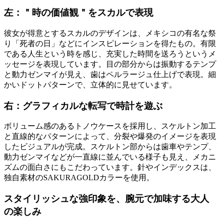
左：＂時の価値観＂をスカルで表現
彼女が得意とするスカルのデザインは、メキシコの有名な祭
り「死者の日」などにインスピレーションを得たもの。有限
である人生という時を感じ、充実した時間を送ろうというメ
ッセージを表現しています。目の部分からは振動するテンプ
と動力ゼンマイが見え、歯はペルラージュ仕上げで表現。細
かいドットパターンで、立体的に見せています。
右：グラフィカルな転写で時計を遊ぶ
ボリューム感のあるトノウケースを採用し、スケルトン加工
と直線的なパターンによって、分裂や爆発のイメージを表現
したビジュアルが完成。スケルトン部からは歯車やテンプ、
動力ゼンマイなどが一直線に並んでいる様子も見え、メカニ
ズムの面白さにもこだわっています。針やインデックスは、
独自素材のSAKURAGOLDカラーを使用。
スタイリッシュな強印象を、腕元で加味する大人
の楽しみ