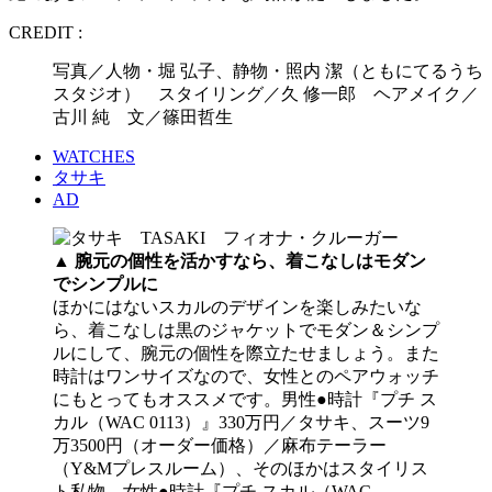
CREDIT :
写真／人物・堀 弘子、静物・照内 潔（ともにてるうち
スタジオ） スタイリング／久 修一郎 ヘアメイク／
古川 純 文／篠田哲生
WATCHES
タサキ
AD
▲ 腕元の個性を活かすなら、着こなしはモダン
でシンプルに
ほかにはないスカルのデザインを楽しみたいな
ら、着こなしは黒のジャケットでモダン＆シンプ
ルにして、腕元の個性を際立たせましょう。また
時計はワンサイズなので、女性とのペアウォッチ
にもとってもオススメです。男性●時計『プチ ス
カル（WAC 0113）』330万円／タサキ、スーツ9
万3500円（オーダー価格）／麻布テーラー
（Y&Mプレスルーム）、そのほかはスタイリス
ト私物 女性●時計『プチ スカル（WAC