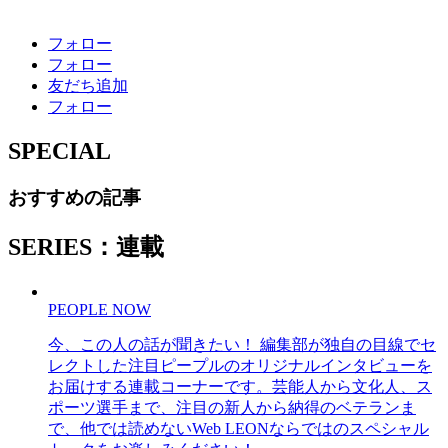
フォロー
フォロー
友だち追加
フォロー
SPECIAL
おすすめの記事
SERIES：連載
PEOPLE NOW
今、この人の話が聞きたい！ 編集部が独自の目線でセ
レクトした注目ピープルのオリジナルインタビューを
お届けする連載コーナーです。芸能人から文化人、ス
ポーツ選手まで、注目の新人から納得のベテランま
で、他では読めないWeb LEONならではのスペシャル