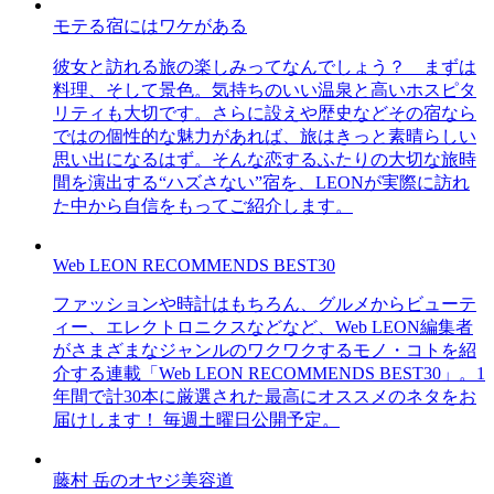
モテる宿にはワケがある
彼女と訪れる旅の楽しみってなんでしょう？ まずは
料理、そして景色。気持ちのいい温泉と高いホスピタ
リティも大切です。さらに設えや歴史などその宿なら
ではの個性的な魅力があれば、旅はきっと素晴らしい
思い出になるはず。そんな恋するふたりの大切な旅時
間を演出する“ハズさない”宿を、LEONが実際に訪れ
た中から自信をもってご紹介します。
Web LEON RECOMMENDS BEST30
ファッションや時計はもちろん、グルメからビューテ
ィー、エレクトロニクスなどなど、Web LEON編集者
がさまざまなジャンルのワクワクするモノ・コトを紹
介する連載「Web LEON RECOMMENDS BEST30」。1
年間で計30本に厳選された最高にオススメのネタをお
届けします！ 毎週土曜日公開予定。
藤村 岳のオヤジ美容道