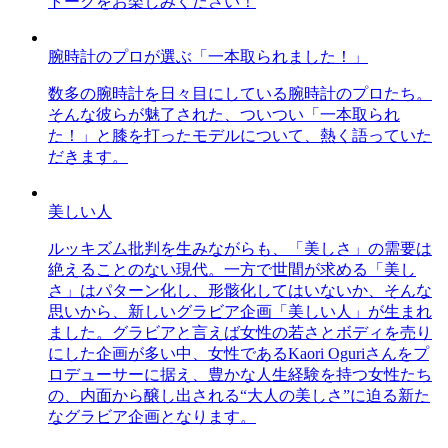
トークをお楽しみください！
腕時計のプロが選ぶ「一本取られました！」
数多の腕時計を日々目にしている腕時計のプロたち。
そんな彼らが魅了された、ついつい「一本取られ
た！」と膝を打ったモデルについて、熱く語っていた
だきます。
美しい人
ルッキズム批判を生みながらも、「美しさ」の需要は
絶えることのない現代。一方で世間が求める「美し
さ」はパターン化し、形骸化してはいないか、そんな
思いから、新しいグラビア企画「美しい人」が生まれ
ました。グラビアと言えば女性の若さとボディを売り
にした企画が多い中、女性であるKaori Oguriさんをプ
ロデューサーに据え、豊かな人生経験を持つ女性たち
の、内面から醸し出される“大人の美しさ”に迫る新た
なグラビア企画となります。