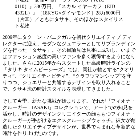
0110）』330万円、『スカル イヤーカフ（EID
4332L）』［18KYG×ダイヤモンド］28万6000円
（片耳）／ともにタサキ、そのほかはスタイリス
ト私物
2009年にタクーン・パニクガルを初代クリエイティブ ディ
レクターに迎え、モダンなジュエラーとしてリブランディン
グを行った「タサキ」。その目論見は見事に成功し、いまで
はファッション感度の高いファンを多く獲得するようになり
ました。さらに2015年からスタートした高級時計ラインの
「タサキ タイムピーシーズ」では、同社が軸とする“クオリ
ティ”、“クリエイティビティ”、“クラフツマンシップ”を守
りつつ、ジュエリーと共通するデザインを取り入れること
で、タサキ流の時計スタイルを表現してきました。
そして今季、新たな挑戦が始まります。それが『フィオナ・
クルーガー : TASAKI』コレクションで、アートでの知見を
活かし、時計のデザインクリエイターの顔ももつフィオナ・
クルーガーが手がけるエクスクルーシブウォッチ。彼女が創
造したクリエイティブデザインが、世界でもまれな革新的な
時計を作り上げたのです。