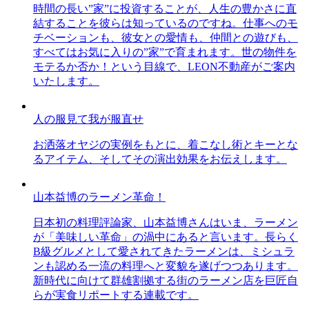
時間の長い”家”に投資することが、人生の豊かさに直
結することを彼らは知っているのですね。仕事へのモ
チベーションも、彼女との愛情も、仲間との遊びも、
すべてはお気に入りの”家”で育まれます。世の物件を
モテるか否か！という目線で、LEON不動産がご案内
いたします。
人の服見て我が服直せ
お洒落オヤジの実例をもとに、着こなし術とキーとな
るアイテム、そしてその演出効果をお伝えします。
山本益博のラーメン革命！
日本初の料理評論家、山本益博さんはいま、ラーメン
が「美味しい革命」の渦中にあると言います。長らく
B級グルメとして愛されてきたラーメンは、ミシュラ
ンも認める一流の料理へと変貌を遂げつつあります。
新時代に向けて群雄割拠する街のラーメン店を巨匠自
らが実食リポートする連載です。