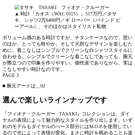
▲
時計『カオス（WAC 0115）』517万円／タサ
キ、シャツ2万6400円／ギ ローバー（バインド ピ
ーアール）、そのほかはスタイリスト私物
ボリューム感のある時計ですが、チタンケースなので、思い
のほか、とっても軽やか。そして大胆なデザインを楽しむた
めに、着こなしはシンプルでクリーンな白シャツスタイルに
合わせる。シンプルでクリーンな着こなしであっても、腕元
が際立つので印象を作りやすい。個性派でありながら、実は
こなしやすい時計なのです。
PAGE 3
■ 腕元アートは＿02
選んで楽しいラインナップです
『フィオナ・クルーガー : TASAKI』コレクションは、ダイ
ヤルの表現によって魅力的なスタイルを作り出します。いず
れのモデルもダイヤルのべース部分にはM.O.P.を使用してい
るので光によって表情が変化。まさに時計を眺めることも楽