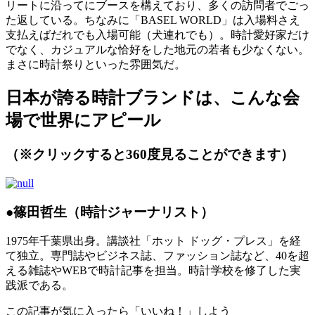
リートに沿ってにブースを構えており、多くの訪問者でごっ
た返している。ちなみに「BASEL WORLD」は入場料さえ
支払えばだれでも入場可能（犬連れでも）。時計愛好家だけ
でなく、カジュアルな恰好をした地元の若者も少なくない。
まさに時計祭りといった雰囲気だ。
日本が誇る時計ブランドは、こんな会
場で世界にアピール
（※クリックすると360度見ることができます）
●篠田哲生（時計ジャーナリスト）
1975年千葉県出身。講談社「ホット ドッグ・プレス」を経
て独立。専門誌やビジネス誌、ファッション誌など、40を超
える雑誌やWEBで時計記事を担当。時計学校を修了した実
践派である。
この記事が気に入ったら「いいね！」しよう