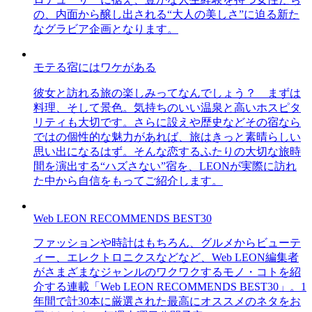
の、内面から醸し出される“大人の美しさ”に迫る新た
なグラビア企画となります。
モテる宿にはワケがある
彼女と訪れる旅の楽しみってなんでしょう？ まずは
料理、そして景色。気持ちのいい温泉と高いホスピタ
リティも大切です。さらに設えや歴史などその宿なら
ではの個性的な魅力があれば、旅はきっと素晴らしい
思い出になるはず。そんな恋するふたりの大切な旅時
間を演出する“ハズさない”宿を、LEONが実際に訪れ
た中から自信をもってご紹介します。
Web LEON RECOMMENDS BEST30
ファッションや時計はもちろん、グルメからビューテ
ィー、エレクトロニクスなどなど、Web LEON編集者
がさまざまなジャンルのワクワクするモノ・コトを紹
介する連載「Web LEON RECOMMENDS BEST30」。1
年間で計30本に厳選された最高にオススメのネタをお