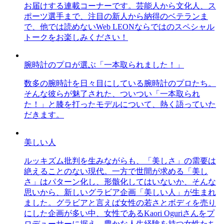
お届けする連載コーナーです。芸能人から文化人、ス
ポーツ選手まで、注目の新人から納得のベテランま
で、他では読めないWeb LEONならではのスペシャル
トークをお楽しみください！
腕時計のプロが選ぶ「一本取られました！」
数多の腕時計を日々目にしている腕時計のプロたち。
そんな彼らが魅了された、ついつい「一本取られ
た！」と膝を打ったモデルについて、熱く語っていた
だきます。
美しい人
ルッキズム批判を生みながらも、「美しさ」の需要は
絶えることのない現代。一方で世間が求める「美し
さ」はパターン化し、形骸化してはいないか、そんな
思いから、新しいグラビア企画「美しい人」が生まれ
ました。グラビアと言えば女性の若さとボディを売り
にした企画が多い中、女性であるKaori Oguriさんをプ
ロデューサーに据え、豊かな人生経験を持つ女性たち