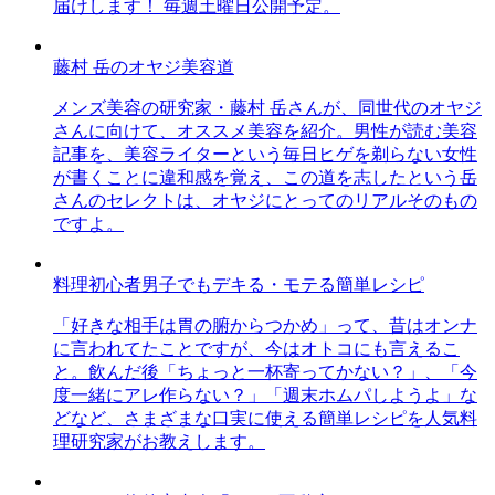
届けします！ 毎週土曜日公開予定。
藤村 岳のオヤジ美容道
メンズ美容の研究家・藤村 岳さんが、同世代のオヤジ
さんに向けて、オススメ美容を紹介。男性が読む美容
記事を、美容ライターという毎日ヒゲを剃らない女性
が書くことに違和感を覚え、この道を志したという岳
さんのセレクトは、オヤジにとってのリアルそのもの
ですよ。
料理初心者男子でもデキる・モテる簡単レシピ
「好きな相手は胃の腑からつかめ」って、昔はオンナ
に言われてたことですが、今はオトコにも言えるこ
と。飲んだ後「ちょっと一杯寄ってかない？」、「今
度一緒にアレ作らない？」「週末ホムパしようよ」な
どなど、さまざまな口実に使える簡単レシピを人気料
理研究家がお教えします。