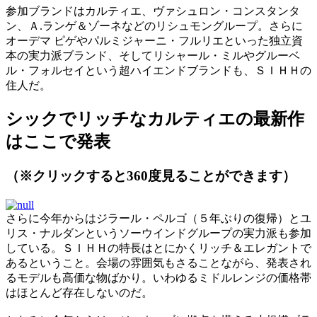
参加ブランドはカルティエ、ヴァシュロン・コンスタンタ
ン、Ａ.ランゲ＆ゾーネなどのリシュモングループ。さらに
オーデマ ピゲやパルミジャーニ・フルリエといった独立資
本の実力派ブランド、そしてリシャール・ミルやグルーベ
ル・フォルセイという超ハイエンドブランドも、ＳＩＨＨの
住人だ。
シックでリッチなカルティエの最新作
はここで発表
（※クリックすると360度見ることができます）
さらに今年からはジラール・ペルゴ（５年ぶりの復帰）とユ
リス・ナルダンというソーウインドグループの実力派も参加
している。ＳＩＨＨの特長はとにかくリッチ＆エレガントで
あるということ。会場の雰囲気もさることながら、発表され
るモデルも高価な物ばかり。いわゆるミドルレンジの価格帯
はほとんど存在しないのだ。