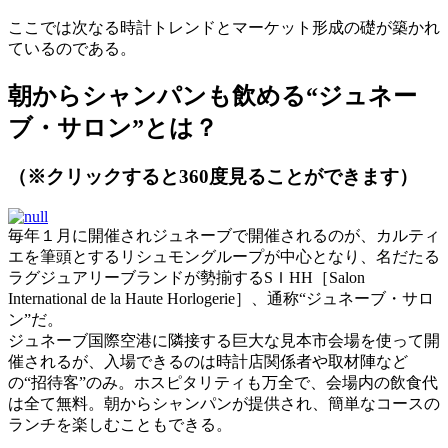
ここでは次なる時計トレンドとマーケット形成の礎が築かれ
ているのである。
朝からシャンパンも飲める“ジュネー
ブ・サロン”とは？
（※クリックすると360度見ることができます）
毎年１月に開催されジュネーブで開催されるのが、カルティ
エを筆頭とするリシュモングループが中心となり、名だたる
ラグジュアリーブランドが勢揃するSＩHH［Salon
International de la Haute Horlogerie］、通称“ジュネーブ・サロ
ン”だ。
ジュネーブ国際空港に隣接する巨大な見本市会場を使って開
催されるが、入場できるのは時計店関係者や取材陣など
の“招待客”のみ。ホスピタリティも万全で、会場内の飲食代
は全て無料。朝からシャンパンが提供され、簡単なコースの
ランチを楽しむこともできる。