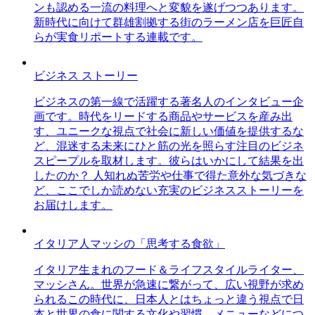
ンも認める一流の料理へと変貌を遂げつつあります。
新時代に向けて群雄割拠する街のラーメン店を巨匠自
らが実食リポートする連載です。
ビジネス ストーリー
ビジネスの第一線で活躍する著名人のインタビュー企
画です。時代をリードする商品やサービスを産み出
す、ユニークな視点で社会に新しい価値を提供するな
ど、混迷する未来にひと筋の光を照らす注目のビジネ
スピープルを取材します。彼らはいかにして結果を出
したのか？ 人知れぬ苦労や仕事で得た意外な気づきな
ど、ここでしか読めない充実のビジネスストーリーを
お届けします。
イタリア人マッシの「思考する食欲」
イタリア生まれのフード＆ライフスタイルライター、
マッシさん。世界が急速に繋がって、広い視野が求め
られるこの時代に、日本人とはちょっと違う視点で日
本と世界の食に関する文化や習慣、メニューなどにつ