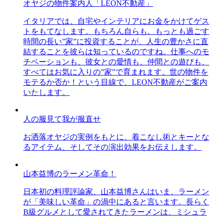
オヤジの物件案内人「LEON不動産」
イタリアでは、自宅やインテリアにお金をかけてゲス
トをもてなします。もちろん自らも。もっとも過ごす
時間の長い”家”に投資することが、人生の豊かさに直
結することを彼らは知っているのですね。仕事へのモ
チベーションも、彼女との愛情も、仲間との遊びも、
すべてはお気に入りの”家”で育まれます。世の物件を
モテるか否か！という目線で、LEON不動産がご案内
いたします。
人の服見て我が服直せ
お洒落オヤジの実例をもとに、着こなし術とキーとな
るアイテム、そしてその演出効果をお伝えします。
山本益博のラーメン革命！
日本初の料理評論家、山本益博さんはいま、ラーメン
が「美味しい革命」の渦中にあると言います。長らく
B級グルメとして愛されてきたラーメンは、ミシュラ