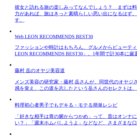
彼女と訪れる旅の楽しみってなんでしょう？ まずは料
力があれば、旅はきっと素晴らしい思い出になるはず。
す。
Web LEON RECOMMENDS BEST30
ファッションや時計はもちろん、グルメからビューティー
LEON RECOMMENDS BEST30」。1年間で計
藤村 岳のオヤジ美容道
メンズ美容の研究家・藤村 岳さんが、同世代のオヤジ
感を覚え、この道を志したという岳さんのセレクトは、
料理初心者男子でもデキる・モテる簡単レシピ
「好きな相手は胃の腑からつかめ」って、昔はオンナに
い？」「週末ホムパしようよ」などなど、さまざまな口