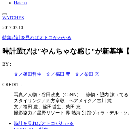
Hatena
WATCHES
2017.07.10
特集
時計を見ればオトコがわかる
時計選びは"やんちゃな感じ"が新基準
BY :
文／篠田哲生
文／福田 豊
文／柴田 充
CREDIT :
写真／人物・谷田政史（CaNN） 静物・照内 潔（
スタイリング／四方章敬 ヘアメイク／古川 純
文／福田 豊、篠田哲生、柴田 充
撮影協力／星野リゾート 界 熱海 別館ヴィラ・デル・
時計を見ればオトコがわかる