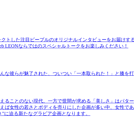
レクトした注目ピープルのオリジナルインタビューをお届けす
b LEONならではのスペシャルトークをお楽しみください！
んな彼らが魅了された、ついつい「一本取られた！」と膝を打
えることのない現代。一方で世間が求める「美しさ」はパター
ば女性の若さとボディを売りにした企画が多い中、女性であるKao
さ”に迫る新たなグラビア企画となります。