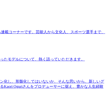
る連載コーナーです。芸能人から文化人、スポーツ選手まで、
ったモデルについて、熱く語っていただきます。
ン化し、形骸化してはいないか、そんな思いから、新しいグ
ri Oguriさんをプロデューサーに据え、豊かな人生経験