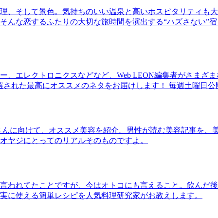
理、そして景色。気持ちのいい温泉と高いホスピタリティも大
そんな恋するふたりの大切な旅時間を演出する“ハズさない”宿
、エレクトロニクスなどなど、Web LEON編集者がさまざ
30本に厳選された最高にオススメのネタをお届けします！ 毎週土曜日
さんに向けて、オススメ美容を紹介。男性が読む美容記事を、
オヤジにとってのリアルそのものですよ。
言われてたことですが、今はオトコにも言えること。飲んだ後
実に使える簡単レシピを人気料理研究家がお教えします。