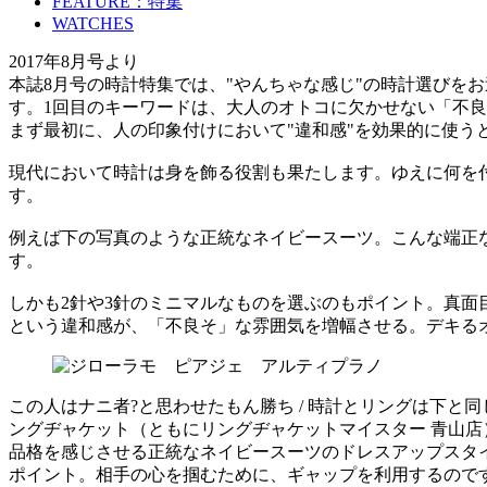
FEATURE：特集
WATCHES
2017年8月号より
本誌8月号の時計特集では、"やんちゃな感じ"の時計選びを
す。1回目のキーワードは、大人のオトコに欠かせない「不
まず最初に、人の印象付けにおいて"違和感"を効果的に使う
現代において時計は身を飾る役割も果たします。ゆえに何を
す。
例えば下の写真のような正統なネイビースーツ。こんな端正
す。
しかも2針や3針のミニマルなものを選ぶのもポイント。真
という違和感が、「不良そ」な雰囲気を増幅させる。デキる
この人はナニ者?と思わせたもん勝ち / 時計とリングは下と同じ
ングヂャケット（ともにリングヂャケットマイスター 青山店）
品格を感じさせる正統なネイビースーツのドレスアップスタ
ポイント。相手の心を掴むために、ギャップを利用するので