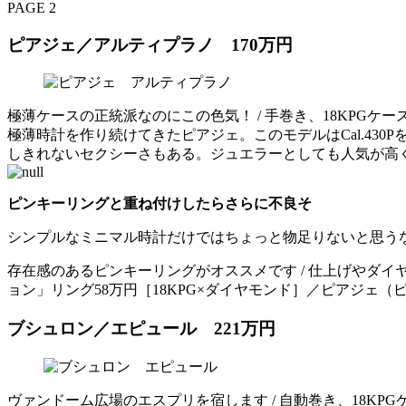
PAGE 2
ピアジェ／アルティプラノ 170万円
極薄ケースの正統派なのにこの色気！ / 手巻き、18KPGケ
極薄時計を作り続けてきたピアジェ。このモデルはCal.43
しきれないセクシーさもある。ジュエラーとしても人気が高
ピンキーリングと重ね付けしたらさらに不良そ
シンプルなミニマル時計だけではちょっと物足りないと思う
存在感のあるピンキーリングがオススメです / 仕上げやダ
ョン」リング58万円［18KPG×ダイヤモンド］／ピアジェ（
ブシュロン／エピュール 221万円
ヴァンドーム広場のエスプリを宿します / 自動巻き、18K