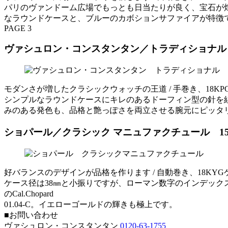
パリのヴァンドーム広場でもっとも日当たりが良く、宝石が
なラウンドケースと、ブルーのカボションサファイアが特徴
PAGE 3
ヴァシュロン・コンスタンタン／トラディショナル 2
モダンさが増したクラシックウォッチの王道 / 手巻き、18
シンプルなラウンドケースにキレのあるドーフィン型の針を
みのある発色も、品格と艶っぽさを両立させる腕元にピッタ
ショパール／クラシック マニュファクチュール 15
好バランスのデザインが品格を作ります / 自動巻き、18KY
ケース径は38㎜と小振りですが、ローマン数字のインデッ
のCal.Chopard
01.04-C。イエローゴールドの輝きも極上です。
■お問い合わせ
ヴァシュロン・コンスタンタン
0120-63-1755