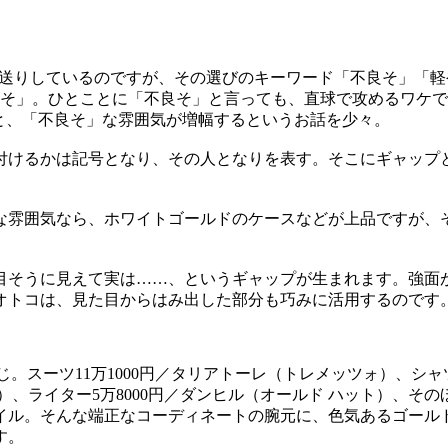
お送りしているのですが、その選びのキーワード「不良そ」「
良そ」。ひとことに「不良そ」と言っても、直球で攻めるワケ
と、「不良そ」な雰囲気が増幅するというお話を少々。
付けるかは記号となり、その人となりを表す。そこにギャップと
な雰囲気なら、ホワイトゴールドのケースなどが上品ですが、
面目そうに見えて実は……、というギャップが生まれます。強面
オトコは、見た目からはみ出した部分も巧みに活用するのです
。スーツ11万1000円／タリアトーレ（トレメッツォ）、シャツ3
、ライター5万8000円／ダンヒル（オールド ハット）、そ
イル。そんな端正なコーディネートの腕元に、色気あるゴール
す。