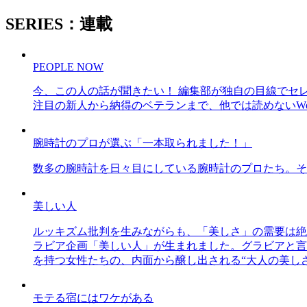
SERIES：連載
PEOPLE NOW
今、この人の話が聞きたい！ 編集部が独自の目線でセ
注目の新人から納得のベテランまで、他では読めないWe
腕時計のプロが選ぶ「一本取られました！」
数多の腕時計を日々目にしている腕時計のプロたち。そ
美しい人
ルッキズム批判を生みながらも、「美しさ」の需要は絶
ラビア企画「美しい人」が生まれました。グラビアと言え
を持つ女性たちの、内面から醸し出される“大人の美し
モテる宿にはワケがある