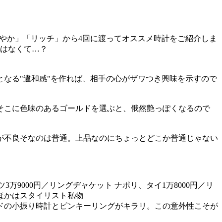
軽やか」「リッチ」から4回に渡ってオススメ時計をご紹介しま
ではなくて…？
なる"違和感"を作れば、相手の心がザワつき興味を示すので
そこに色味のあるゴールドを選ぶと、俄然艶っぽくなるので
が不良そなのは普通。上品なのにちょっとどこか普通じゃない
。
万9000円／リングヂャケット ナポリ、タイ1万8000円／リ
のほかはスタイリスト私物
ドの小振り時計とピンキーリングがキラリ。この意外性こそが