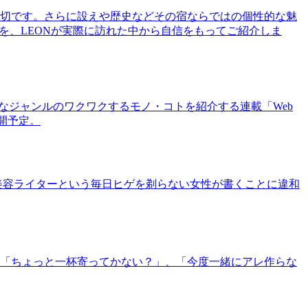
切です。さらに設えや歴史などその宿ならではの個性的な魅
を、LEONが実際に訪れた中から自信をもってご紹介しま
まなジャンルのワクワクするモノ・コトを紹介する連載「Web
公開予定。
美容ライターという毎日ヒゲを剃らない女性が書くことに違和
「ちょっと一杯寄ってかない？」、「今度一緒にアレ作らな