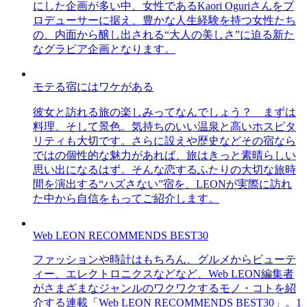
にした企画が多い中、女性であるKaori Oguriさんをプ
ロデューサーに据え、豊かな人生経験を持つ女性たち
の、内面から醸し出される“大人の美しさ”に迫る新た
なグラビア企画となります。
モテる宿にはワケがある
彼女と訪れる旅の楽しみってなんでしょう？ まずは
料理、そして景色。気持ちのいい温泉と高いホスピタ
リティも大切です。さらに設えや歴史などその宿なら
ではの個性的な魅力があれば、旅はきっと素晴らしい
思い出になるはず。そんな恋するふたりの大切な旅時
間を演出する“ハズさない”宿を、LEONが実際に訪れ
た中から自信をもってご紹介します。
Web LEON RECOMMENDS BEST30
ファッションや時計はもちろん、グルメからビューテ
ィー、エレクトロニクスなどなど、Web LEON編集者
がさまざまなジャンルのワクワクするモノ・コトを紹
介する連載「Web LEON RECOMMENDS BEST30」。1