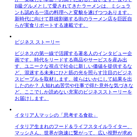
B級グルメとして愛されてきたラーメンは、ミシュラ
ンも認める一流の料理へと変貌を遂げつつあります。
新時代に向けて群雄割拠する街のラーメン店を巨匠自
らが実食リポートする連載です。
ビジネス ストーリー
ビジネスの第一線で活躍する著名人のインタビュー企
画です。時代をリードする商品やサービスを産み出
す、ユニークな視点で社会に新しい価値を提供するな
ど、混迷する未来にひと筋の光を照らす注目のビジネ
スピープルを取材します。彼らはいかにして結果を出
したのか？ 人知れぬ苦労や仕事で得た意外な気づきな
ど、ここでしか読めない充実のビジネスストーリーを
お届けします。
イタリア人マッシの「思考する食欲」
イタリア生まれのフード＆ライフスタイルライター、
マッシさん。世界が急速に繋がって、広い視野が求め