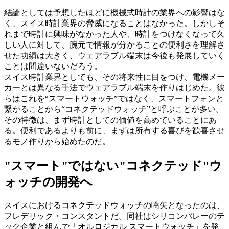
結論としては予想したほどに機械式時計の業界への影響はな
く、スイス時計業界の脅威になることはなかった。しかしそ
れまで時計に興味がなかった人や、時計をつけなくなって久
しい人に対して、腕元で情報が分かることの便利さを理解さ
せた功績は大きく、ウェアラブル端末は今後も発展していく
ことは間違いないだろう。
スイス時計業界としても、その将来性に目をつけ、電機メー
カーとは異なる手法でウェアラブル端末を作りはじめた。彼
らはこれを“スマートウォッチ”ではなく、スマートフォンと
繋がることから“コネクテッドウォッチ”と呼ぶことが多い。
その特徴は、まず時計としての価値を高めていることにあ
る。便利であるよりも前に、まずは所有する喜びを歓喜させ
るモノ作りから始めたのだ。
"スマート"ではない"コネクテッド"ウ
ォッチの開発へ
スイスにおけるコネクテッドウォッチの嚆矢となったのは、
フレデリック・コンスタントだ。同社はシリコンバレーのテ
ック企業と組んで「オルロジカル スマートウォッチ」を発