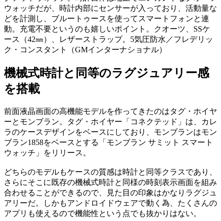
ウォッチだが、時計内部にセンサーが入っており、活動量な
どを計測し、ブルートゥースを使ってスマートフォンと連
動。充電不要というのも嬉しいポイント。クオーツ、SSケ
ース（42㎜）、レザーストラップ。5気圧防水／フレデリッ
ク・コンスタント（GMインターナショナル）
機械式時計と同等のラグジュアリー感
を搭載
前面液晶画面の高機能モデルを作ってきたのはタグ・ホイヤ
ーとモンブラン。タグ・ホイヤー「コネクテッド」は、カレ
ラのケースデザインをベースにしており、モンブランはモン
ブラン1858をベースとする「モンブラン サミット スマート
ウォッチ」をリリース。
どちらのモデルもケースの質感は時計と同等クラスであり、
さらにそこに既存の機械式時計と同様の時刻表示画面を組み
合わせることができるので、見た目の印象はかなりラグジュ
アリーだ。しかもアンドロイドウェアで動く為、たくさんの
アプリも使えるので機能性という点でも抜かりはない。