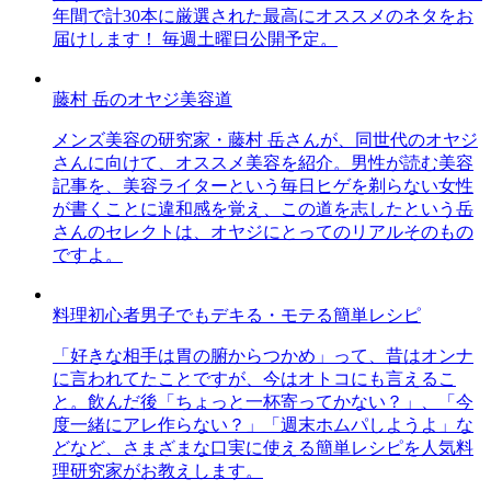
年間で計30本に厳選された最高にオススメのネタをお
届けします！ 毎週土曜日公開予定。
藤村 岳のオヤジ美容道
メンズ美容の研究家・藤村 岳さんが、同世代のオヤジ
さんに向けて、オススメ美容を紹介。男性が読む美容
記事を、美容ライターという毎日ヒゲを剃らない女性
が書くことに違和感を覚え、この道を志したという岳
さんのセレクトは、オヤジにとってのリアルそのもの
ですよ。
料理初心者男子でもデキる・モテる簡単レシピ
「好きな相手は胃の腑からつかめ」って、昔はオンナ
に言われてたことですが、今はオトコにも言えるこ
と。飲んだ後「ちょっと一杯寄ってかない？」、「今
度一緒にアレ作らない？」「週末ホムパしようよ」な
どなど、さまざまな口実に使える簡単レシピを人気料
理研究家がお教えします。