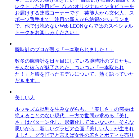
レクトした注目ピープルのオリジナルインタビューを
お届けする連載コーナーです。芸能人から文化人、ス
ポーツ選手まで、注目の新人から納得のベテランま
で、他では読めないWeb LEONならではのスペシャル
トークをお楽しみください！
腕時計のプロが選ぶ「一本取られました！」
数多の腕時計を日々目にしている腕時計のプロたち。
そんな彼らが魅了された、ついつい「一本取られ
た！」と膝を打ったモデルについて、熱く語っていた
だきます。
美しい人
ルッキズム批判を生みながらも、「美しさ」の需要は
絶えることのない現代。一方で世間が求める「美し
さ」はパターン化し、形骸化してはいないか、そんな
思いから、新しいグラビア企画「美しい人」が生まれ
ました。グラビアと言えば女性の若さとボディを売り