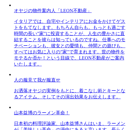
オヤジの物件案内人「LEON不動産」
イタリアでは、自宅やインテリアにお金をかけてゲス
トをもてなします。もちろん自らも。もっとも過ごす
時間の長い”家”に投資することが、人生の豊かさに直
結することを彼らは知っているのですね。仕事へのモ
チベーションも、彼女との愛情も、仲間との遊びも、
すべてはお気に入りの”家”で育まれます。世の物件を
モテるか否か！という目線で、LEON不動産がご案内
いたします。
人の服見て我が服直せ
お洒落オヤジの実例をもとに、着こなし術とキーとな
るアイテム、そしてその演出効果をお伝えします。
山本益博のラーメン革命！
日本初の料理評論家、山本益博さんはいま、ラーメン
が「美味しい革命」の渦中にあると言います。長らく