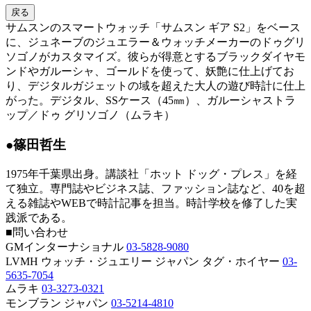
戻る
サムスンのスマートウォッチ「サムスン ギア S2」をベース
に、ジュネーブのジュエラー＆ウォッチメーカーのドゥグリ
ソゴノがカスタマイズ。彼らが得意とするブラックダイヤモ
ンドやガルーシャ、ゴールドを使って、妖艶に仕上げてお
り、デジタルガジェットの域を超えた大人の遊び時計に仕上
がった。デジタル、SSケース（45㎜）、ガルーシャストラ
ップ／ドゥ グリソゴノ（ムラキ）
●篠田哲生
1975年千葉県出身。講談社「ホット ドッグ・プレス」を経
て独立。専門誌やビジネス誌、ファッション誌など、40を超
える雑誌やWEBで時計記事を担当。時計学校を修了した実
践派である。
■問い合わせ
GMインターナショナル
03-5828-9080
LVMH ウォッチ・ジュエリー ジャパン タグ・ホイヤー
03-
5635-7054
ムラキ
03-3273-0321
モンブラン ジャパン
03-5214-4810