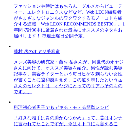
ファッションや時計はもちろん、グルメからビューテ
ィー、エレクトロニクスなどなど、Web LEON編集者
がさまざまなジャンルのワクワクするモノ・コトを紹
介する連載「Web LEON RECOMMENDS BEST30」。1
年間で計30本に厳選された最高にオススメのネタをお
届けします！ 毎週土曜日公開予定。
藤村 岳のオヤジ美容道
メンズ美容の研究家・藤村 岳さんが、同世代のオヤジ
さんに向けて、オススメ美容を紹介。男性が読む美容
記事を、美容ライターという毎日ヒゲを剃らない女性
が書くことに違和感を覚え、この道を志したという岳
さんのセレクトは、オヤジにとってのリアルそのもの
ですよ。
料理初心者男子でもデキる・モテる簡単レシピ
「好きな相手は胃の腑からつかめ」って、昔はオンナ
に言われてたことですが、今はオトコにも言えるこ