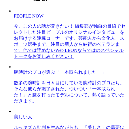
PEOPLE NOW
今、この人の話が聞きたい！ 編集部が独自の目線でセ
レクトした注目ピープルのオリジナルインタビューを
お届けする連載コーナーです。芸能人から文化人、ス
ポーツ選手まで、注目の新人から納得のベテランま
で、他では読めないWeb LEONならではのスペシャル
トークをお楽しみください！
腕時計のプロが選ぶ「一本取られました！」
数多の腕時計を日々目にしている腕時計のプロたち。
そんな彼らが魅了された、ついつい「一本取られ
た！」と膝を打ったモデルについて、熱く語っていた
だきます。
美しい人
ルッキズム批判を生みながらも、「美しさ」の需要は