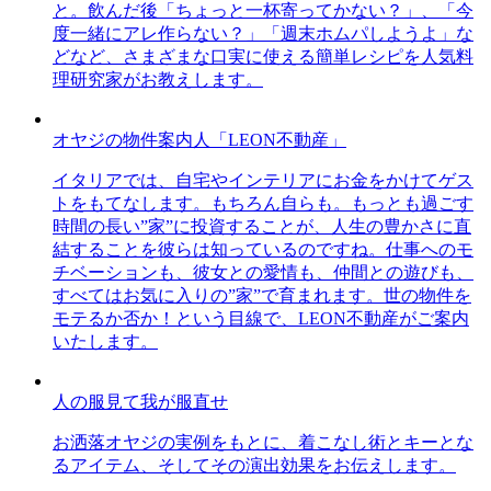
と。飲んだ後「ちょっと一杯寄ってかない？」、「今
度一緒にアレ作らない？」「週末ホムパしようよ」な
どなど、さまざまな口実に使える簡単レシピを人気料
理研究家がお教えします。
オヤジの物件案内人「LEON不動産」
イタリアでは、自宅やインテリアにお金をかけてゲス
トをもてなします。もちろん自らも。もっとも過ごす
時間の長い”家”に投資することが、人生の豊かさに直
結することを彼らは知っているのですね。仕事へのモ
チベーションも、彼女との愛情も、仲間との遊びも、
すべてはお気に入りの”家”で育まれます。世の物件を
モテるか否か！という目線で、LEON不動産がご案内
いたします。
人の服見て我が服直せ
お洒落オヤジの実例をもとに、着こなし術とキーとな
るアイテム、そしてその演出効果をお伝えします。