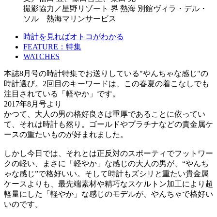
撮影協力／星野リゾート 界 熱海 別館ヴィラ・デル・
ソル 熱海マリンサービス
時計を見ればオトコがわかる
FEATURE：特集
WATCHES
本誌8月号の時計特集でお送りしている"やんちゃな感じ"の
時計選び。2回目のキーワードは、この春夏の着こなしでも
注目されている「軽やか」です。
2017年8月号より
かつて、大人の男の格好良さは重厚であることに依ってい
て、それは時計も然り。ゴールドやプラチナなどの貴金属ケ
ースの重たいものが好まれました。
しかし今日では、それとは正反対のスポーティでフットワー
クの軽い、まさに「軽やか」な感じの大人の男が、“やんち
ゃな感じ”で格好いい。そして時計もズシリと重たい貴金属
ケースよりも、最先端素材や精巧なスケルトン加工により超
軽量にした「軽やか」な感じのモデルが、やんちゃで格好い
いのです。