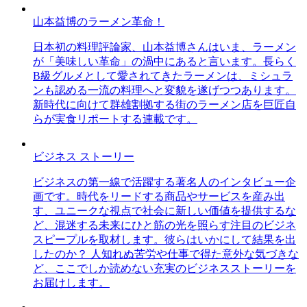
山本益博のラーメン革命！
日本初の料理評論家、山本益博さんはいま、ラーメン
が「美味しい革命」の渦中にあると言います。長らく
B級グルメとして愛されてきたラーメンは、ミシュラ
ンも認める一流の料理へと変貌を遂げつつあります。
新時代に向けて群雄割拠する街のラーメン店を巨匠自
らが実食リポートする連載です。
ビジネス ストーリー
ビジネスの第一線で活躍する著名人のインタビュー企
画です。時代をリードする商品やサービスを産み出
す、ユニークな視点で社会に新しい価値を提供するな
ど、混迷する未来にひと筋の光を照らす注目のビジネ
スピープルを取材します。彼らはいかにして結果を出
したのか？ 人知れぬ苦労や仕事で得た意外な気づきな
ど、ここでしか読めない充実のビジネスストーリーを
お届けします。