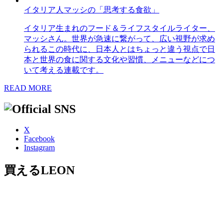
イタリア人マッシの「思考する食欲」
イタリア生まれのフード＆ライフスタイルライター、
マッシさん。世界が急速に繋がって、広い視野が求め
られるこの時代に、日本人とはちょっと違う視点で日
本と世界の食に関する文化や習慣、メニューなどにつ
いて考える連載です。
READ MORE
X
Facebook
Instagram
買えるLEON