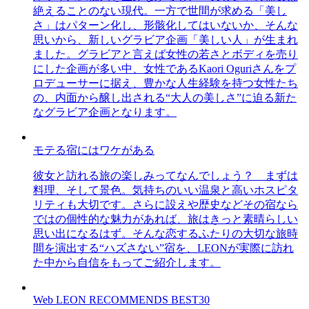
絶えることのない現代。一方で世間が求める「美し
さ」はパターン化し、形骸化してはいないか、そんな
思いから、新しいグラビア企画「美しい人」が生まれ
ました。グラビアと言えば女性の若さとボディを売り
にした企画が多い中、女性であるKaori Oguriさんをプ
ロデューサーに据え、豊かな人生経験を持つ女性たち
の、内面から醸し出される“大人の美しさ”に迫る新た
なグラビア企画となります。
モテる宿にはワケがある
彼女と訪れる旅の楽しみってなんでしょう？ まずは
料理、そして景色。気持ちのいい温泉と高いホスピタ
リティも大切です。さらに設えや歴史などその宿なら
ではの個性的な魅力があれば、旅はきっと素晴らしい
思い出になるはず。そんな恋するふたりの大切な旅時
間を演出する“ハズさない”宿を、LEONが実際に訪れ
た中から自信をもってご紹介します。
Web LEON RECOMMENDS BEST30