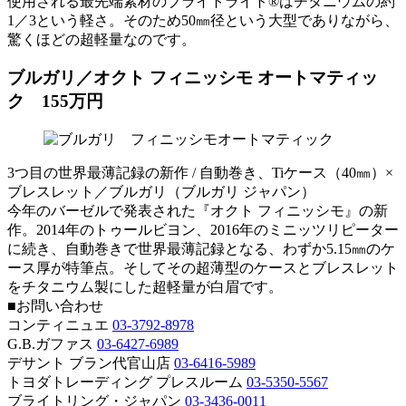
使用される最先端素材のブライトライト®はチタニウムの約
1／3という軽さ。そのため50㎜径という大型でありながら、
驚くほどの超軽量なのです。
ブルガリ／オクト フィニッシモ オートマティッ
ク 155万円
3つ目の世界最薄記録の新作 / 自動巻き、Tiケース（40㎜）×
ブレスレット／ブルガリ（ブルガリ ジャパン）
今年のバーゼルで発表された『オクト フィニッシモ』の新
作。2014年のトゥールビヨン、2016年のミニッツリピーター
に続き、自動巻きで世界最薄記録となる、わずか5.15㎜のケ
ース厚が特筆点。そしてその超薄型のケースとブレスレット
をチタニウム製にした超軽量が白眉です。
■お問い合わせ
コンティニュエ
03-3792-8978
G.B.ガファス
03-6427-6989
デサント ブラン代官山店
03-6416-5989
トヨダトレーディング プレスルーム
03-5350-5567
ブライトリング・ジャパン
03-3436-0011