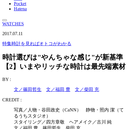
Pocket
Hatena
WATCHES
2017.07.11
特集
時計を見ればオトコがわかる
時計選びは"やんちゃな感じ"が新基準
【2】いまやリッチな時計は最先端素材
BY :
文／篠田哲生
文／福田 豊
文／柴田 充
CREDIT :
写真／人物・谷田政史（CaNN） 静物・照内 潔（て
るうちスタジオ）
スタイリング／四方章敬 ヘアメイク／古川 純
文／福田 豊、篠田哲生、柴田 充