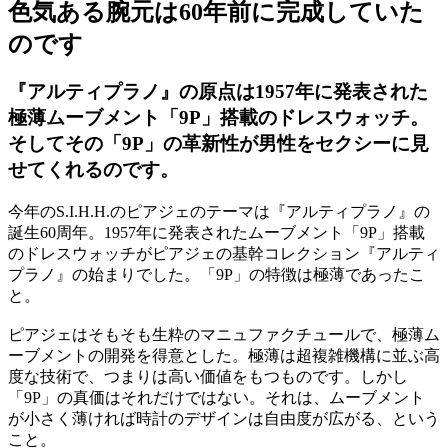
色気ある腕元は60年前に完成していた
のです
『アルティプラノ』の原点は1957年に発表された
極薄ムーブメント「9P」搭載のドレスウォッチ。
そしてその「9P」の革新性が男性をセクシーに見
せてくれるのです。
今年のS.I.H.H.のピアジェのテーマは『アルティプラノ』の
誕生60周年。1957年に発表されたムーブメント「9P」搭載
のドレスウォッチがピアジェの基幹コレクション『アルティ
プラノ』の始まりでした。「9P」の特徴は極薄であったこ
と。
ピアジェはそもそも生粋のマニュファクチュールで、極薄ム
ーブメントの開発を得意とした。極薄は超複雑機構に並ぶ高
度な技術で、つまりは高い価値をもつものです。しかし
「9P」の真価はそれだけではない。それは、ムーブメント
が小さく薄ければ時計のデザインは自由度が広がる、という
こと。