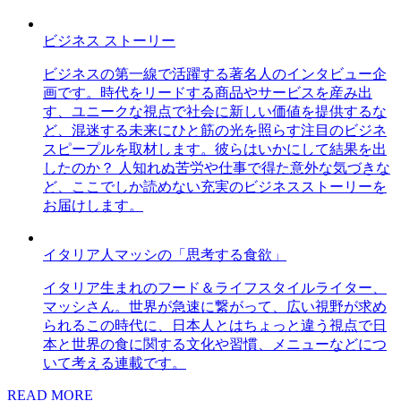
ビジネス ストーリー
ビジネスの第一線で活躍する著名人のインタビュー企
画です。時代をリードする商品やサービスを産み出
す、ユニークな視点で社会に新しい価値を提供するな
ど、混迷する未来にひと筋の光を照らす注目のビジネ
スピープルを取材します。彼らはいかにして結果を出
したのか？ 人知れぬ苦労や仕事で得た意外な気づきな
ど、ここでしか読めない充実のビジネスストーリーを
お届けします。
イタリア人マッシの「思考する食欲」
イタリア生まれのフード＆ライフスタイルライター、
マッシさん。世界が急速に繋がって、広い視野が求め
られるこの時代に、日本人とはちょっと違う視点で日
本と世界の食に関する文化や習慣、メニューなどにつ
いて考える連載です。
READ MORE