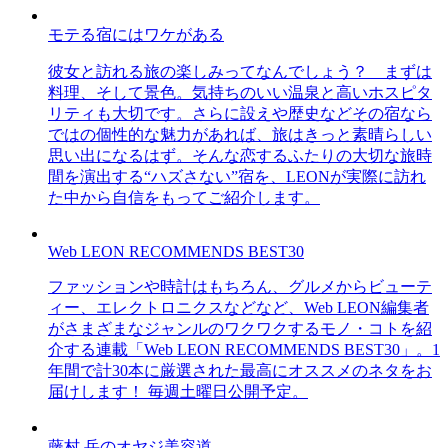
モテる宿にはワケがある
彼女と訪れる旅の楽しみってなんでしょう？ まずは
料理、そして景色。気持ちのいい温泉と高いホスピタ
リティも大切です。さらに設えや歴史などその宿なら
ではの個性的な魅力があれば、旅はきっと素晴らしい
思い出になるはず。そんな恋するふたりの大切な旅時
間を演出する“ハズさない”宿を、LEONが実際に訪れ
た中から自信をもってご紹介します。
Web LEON RECOMMENDS BEST30
ファッションや時計はもちろん、グルメからビューテ
ィー、エレクトロニクスなどなど、Web LEON編集者
がさまざまなジャンルのワクワクするモノ・コトを紹
介する連載「Web LEON RECOMMENDS BEST30」。1
年間で計30本に厳選された最高にオススメのネタをお
届けします！ 毎週土曜日公開予定。
藤村 岳のオヤジ美容道