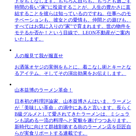
トをもてなします。もちろん自らも。もっとも過ごす
時間の長い”家”に投資することが、人生の豊かさに直
結することを彼らは知っているのですね。仕事へのモ
チベーションも、彼女との愛情も、仲間との遊びも、
すべてはお気に入りの”家”で育まれます。世の物件を
モテるか否か！という目線で、LEON不動産がご案内
いたします。
人の服見て我が服直せ
お洒落オヤジの実例をもとに、着こなし術とキーとな
るアイテム、そしてその演出効果をお伝えします。
山本益博のラーメン革命！
日本初の料理評論家、山本益博さんはいま、ラーメン
が「美味しい革命」の渦中にあると言います。長らく
B級グルメとして愛されてきたラーメンは、ミシュラ
ンも認める一流の料理へと変貌を遂げつつあります。
新時代に向けて群雄割拠する街のラーメン店を巨匠自
らが実食リポートする連載です。