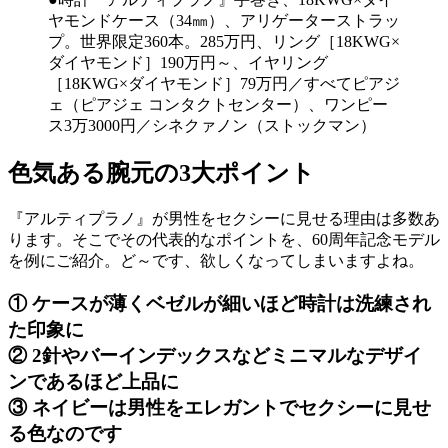
ヤモンドケース（34㎜）、アリゲーターストラッ
プ。世界限定360本。285万円、リング［18KWG×
ダイヤモンド］190万円～、イヤリング
［18KWG×ダイヤモンド］79万円／すべてピアジ
ェ（ピアジェ コンタクトセンター）、ワンピー
ス3万3000円／シネクァノン（ストックマン）
色気ある腕元の3大ポイント
『アルティプラノ』が男性をセクシーに見せる理由は多数あ
ります。そこでその代表的なポイントを、60周年記念モデル
を例にご紹介。ど～です、欲しくなってしまいますよね。
① ケースが薄くベゼルが細いほど時計は洗練され
た印象に
② 2針やバーインデックスなどミニマルなデザイ
ンであるほど上品に
③ ネイビーは男性をエレガントでセクシーに見せ
る色なのです