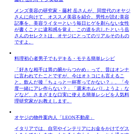
メンズ美容の研究家・藤村 岳さんが、同世代のオヤジ
さんに向けて、オススメ美容を紹介。男性が読む美容
記事を、美容ライターという毎日ヒゲを剃らない女性
が書くことに違和感を覚え、この道を志したという岳
さんのセレクトは、オヤジにとってのリアルそのもの
ですよ。
料理初心者男子でもデキる・モテる簡単レシピ
「好きな相手は胃の腑からつかめ」って、昔はオンナ
に言われてたことですが、今はオトコにも言えるこ
と。飲んだ後「ちょっと一杯寄ってかない？」、「今
度一緒にアレ作らない？」「週末ホムパしようよ」な
どなど、さまざまな口実に使える簡単レシピを人気料
理研究家がお教えします。
オヤジの物件案内人「LEON不動産」
イタリアでは、自宅やインテリアにお金をかけてゲス