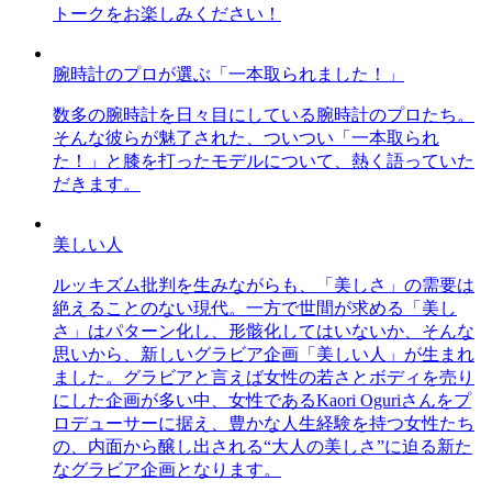
トークをお楽しみください！
腕時計のプロが選ぶ「一本取られました！」
数多の腕時計を日々目にしている腕時計のプロたち。
そんな彼らが魅了された、ついつい「一本取られ
た！」と膝を打ったモデルについて、熱く語っていた
だきます。
美しい人
ルッキズム批判を生みながらも、「美しさ」の需要は
絶えることのない現代。一方で世間が求める「美し
さ」はパターン化し、形骸化してはいないか、そんな
思いから、新しいグラビア企画「美しい人」が生まれ
ました。グラビアと言えば女性の若さとボディを売り
にした企画が多い中、女性であるKaori Oguriさんをプ
ロデューサーに据え、豊かな人生経験を持つ女性たち
の、内面から醸し出される“大人の美しさ”に迫る新た
なグラビア企画となります。