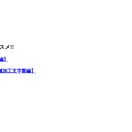
メ!!
編】
械加工文字盤編】