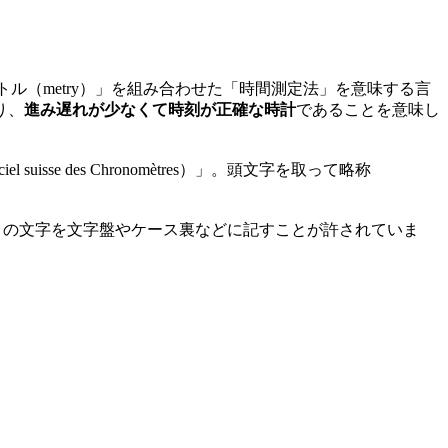
トル（metry）」を組み合わせた「時間測定法」を意味する言
り、
進み遅れが少なくて時刻が正確な時計
であることを意味し
sse des Chronomètres）」。頭文字を取って略称
この文字を文字盤やケース裏などに記すことが許されていま