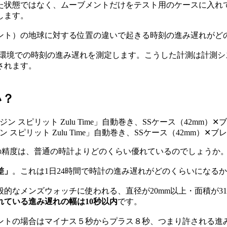
た状態ではなく、ムーブメントだけをテスト用のケースに入れ
します。
ント）の地球に対する位置の違いで起きる時刻の進み遅れがど
温度環境での時刻の進み遅れを測定します。こうした計測は計測
されます。
い？
ピリット Zulu Time」自動巻き、SSケース（42mm）✕ブ
の精度は、普通の時計よりどのくらい優れているのでしょうか
差」
。これは1日24時間で時計の進み遅れがどのくらいになる
なメンズウォッチに使われる、直径が20mm以上・面積が314
れている進み遅れの幅は10秒以内
です。
トの場合はマイナス５秒からプラス８秒、つまり許される進み