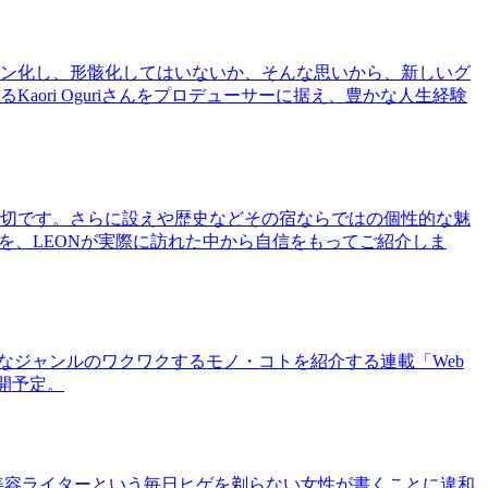
ン化し、形骸化してはいないか、そんな思いから、新しいグ
ri Oguriさんをプロデューサーに据え、豊かな人生経験
切です。さらに設えや歴史などその宿ならではの個性的な魅
を、LEONが実際に訪れた中から自信をもってご紹介しま
まなジャンルのワクワクするモノ・コトを紹介する連載「Web
公開予定。
美容ライターという毎日ヒゲを剃らない女性が書くことに違和