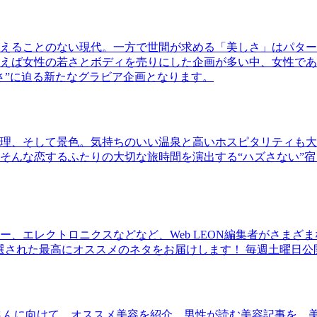
えることのない現代。一方で世間が求める「美しさ」はパター
ば女性の若さとボディを売りにした企画が多い中、女性であるKao
さ”に迫る新たなグラビア企画となります。
理、そして景色。気持ちのいい温泉と高いホスピタリティも大
そんな恋するふたりの大切な旅時間を演出する“ハズさない”宿
、エレクトロニクスなどなど、Web LEON編集者がさまざ
30本に厳選された最高にオススメのネタをお届けします！ 毎週土曜日
さんに向けて、オススメ美容を紹介。男性が読む美容記事を、