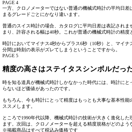
PAGE 4
一方、クロノメーターではない普通の機械式時計の平均日差
まるグレードごとにかなり違います。
普通のスイス時計の場合、カタログに平均日差は表記されませ
まり、許容される幅は40秒。これが普通の機械式時計の精度
時計においてマイナス4秒からプラス6秒（10秒）と、マイナ
分間は時刻の表示がズレてしまうということですから。
PAGE 5
精度の高さはステイタスシンボルだっ
時を知る道具が機械式時計しかなかった時代には、時計にと
らないほど価値があったのです。
もちろん、今も時計にとって精度はもっとも大事な基本性能
ススメします。
ところで1990年代以降、機械式時計の技術が大きく進化し
ます。次回は、クロノメーターを超える精度規格がどのよう
※掲載商品はすべて税込み価格です