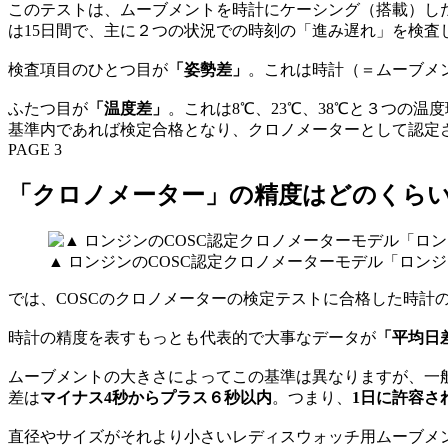
このテストは、ムーブメントを時計にケーシング（搭載）し
は15日間で、主に２つの状況での時刻の「進み遅れ」を検査
検査項目のひとつ目が
「姿勢差」
。これは時計（＝ムーブメ
ふたつ目が
「温度差」
。これは8℃、23℃、38℃と３つの
基準内であれば検定合格となり、クロノメーターとして認定
PAGE 3
「クロノメーター」の精度はどのくら
▲ ロンジンのCOSC認定クロノメーターモデル「ロンジン ス
では、COSCのクロノメーターの検定テストに合格した時計
時計の精度を表すもっとも代表的で大事なデータが
「平均日
ムーブメントの大きさによってこの基準は異なりますが、一般的
差は
マイナス4秒からプラス６秒以内
。つまり、
1日に許容さ
直径やサイズがそれより小さいレディスウォッチ用ムーブメン