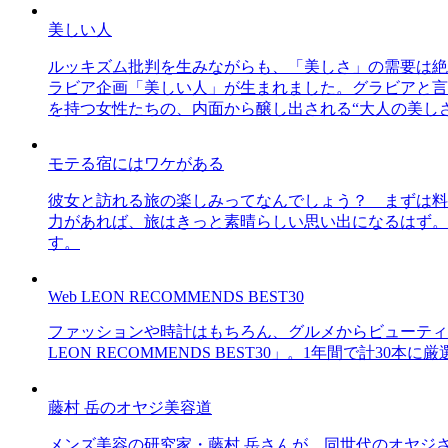
美しい人
ルッキズム批判を生みながらも、「美しさ」の需要は絶
ラビア企画「美しい人」が生まれました。グラビアと言え
を持つ女性たちの、内面から醸し出される“大人の美し
モテる宿にはワケがある
彼女と訪れる旅の楽しみってなんでしょう？ まずは料
力があれば、旅はきっと素晴らしい思い出になるはず。
す。
Web LEON RECOMMENDS BEST30
ファッションや時計はもちろん、グルメからビューティー
LEON RECOMMENDS BEST30」。1年間で計
藤村 岳のオヤジ美容道
メンズ美容の研究家・藤村 岳さんが、同世代のオヤジ