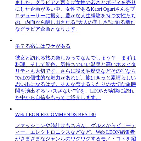
ました。グラビアと言えば女性の若さとボディを売り
にした企画が多い中、女性であるKaori Oguriさんをプ
ロデューサーに据え、豊かな人生経験を持つ女性たち
の、内面から醸し出される“大人の美しさ”に迫る新た
なグラビア企画となります。
モテる宿にはワケがある
彼女と訪れる旅の楽しみってなんでしょう？ まずは
料理、そして景色。気持ちのいい温泉と高いホスピタ
リティも大切です。さらに設えや歴史などその宿なら
ではの個性的な魅力があれば、旅はきっと素晴らしい
思い出になるはず。そんな恋するふたりの大切な旅時
間を演出する“ハズさない”宿を、LEONが実際に訪れ
た中から自信をもってご紹介します。
Web LEON RECOMMENDS BEST30
ファッションや時計はもちろん、グルメからビューテ
ィー、エレクトロニクスなどなど、Web LEON編集者
がさまざまなジャンルのワクワクするモノ・コトを紹