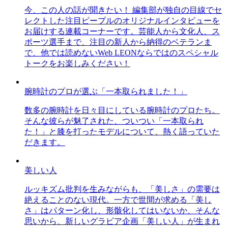
今、この人の話が聞きたい！ 編集部が独自の目線でセ
レクトした注目ピープルのオリジナルインタビューを
お届けする連載コーナーです。芸能人から文化人、ス
ポーツ選手まで、注目の新人から納得のベテランま
で、他では読めないWeb LEONならではのスペシャル
トークをお楽しみください！
腕時計のプロが選ぶ「一本取られました！」
数多の腕時計を日々目にしている腕時計のプロたち。
そんな彼らが魅了された、ついつい「一本取られ
た！」と膝を打ったモデルについて、熱く語っていた
だきます。
美しい人
ルッキズム批判を生みながらも、「美しさ」の需要は
絶えることのない現代。一方で世間が求める「美し
さ」はパターン化し、形骸化してはいないか、そんな
思いから、新しいグラビア企画「美しい人」が生まれ