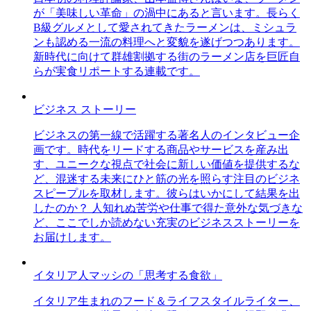
が「美味しい革命」の渦中にあると言います。長らく
B級グルメとして愛されてきたラーメンは、ミシュラ
ンも認める一流の料理へと変貌を遂げつつあります。
新時代に向けて群雄割拠する街のラーメン店を巨匠自
らが実食リポートする連載です。
ビジネス ストーリー
ビジネスの第一線で活躍する著名人のインタビュー企
画です。時代をリードする商品やサービスを産み出
す、ユニークな視点で社会に新しい価値を提供するな
ど、混迷する未来にひと筋の光を照らす注目のビジネ
スピープルを取材します。彼らはいかにして結果を出
したのか？ 人知れぬ苦労や仕事で得た意外な気づきな
ど、ここでしか読めない充実のビジネスストーリーを
お届けします。
イタリア人マッシの「思考する食欲」
イタリア生まれのフード＆ライフスタイルライター、