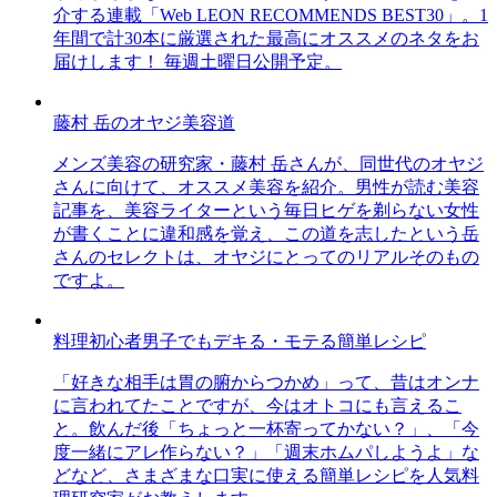
介する連載「Web LEON RECOMMENDS BEST30」。1
年間で計30本に厳選された最高にオススメのネタをお
届けします！ 毎週土曜日公開予定。
藤村 岳のオヤジ美容道
メンズ美容の研究家・藤村 岳さんが、同世代のオヤジ
さんに向けて、オススメ美容を紹介。男性が読む美容
記事を、美容ライターという毎日ヒゲを剃らない女性
が書くことに違和感を覚え、この道を志したという岳
さんのセレクトは、オヤジにとってのリアルそのもの
ですよ。
料理初心者男子でもデキる・モテる簡単レシピ
「好きな相手は胃の腑からつかめ」って、昔はオンナ
に言われてたことですが、今はオトコにも言えるこ
と。飲んだ後「ちょっと一杯寄ってかない？」、「今
度一緒にアレ作らない？」「週末ホムパしようよ」な
どなど、さまざまな口実に使える簡単レシピを人気料