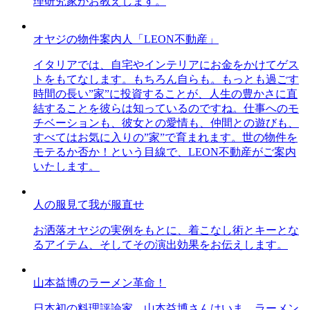
理研究家がお教えします。
オヤジの物件案内人「LEON不動産」
イタリアでは、自宅やインテリアにお金をかけてゲス
トをもてなします。もちろん自らも。もっとも過ごす
時間の長い”家”に投資することが、人生の豊かさに直
結することを彼らは知っているのですね。仕事へのモ
チベーションも、彼女との愛情も、仲間との遊びも、
すべてはお気に入りの”家”で育まれます。世の物件を
モテるか否か！という目線で、LEON不動産がご案内
いたします。
人の服見て我が服直せ
お洒落オヤジの実例をもとに、着こなし術とキーとな
るアイテム、そしてその演出効果をお伝えします。
山本益博のラーメン革命！
日本初の料理評論家、山本益博さんはいま、ラーメン