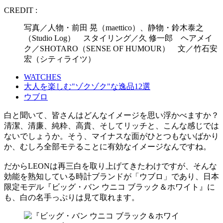
CREDIT :
写真／人物・前田 晃（maettico）、静物・鈴木泰之
（Studio Log） スタイリング／久 修一郎 ヘアメイ
ク／SHOTARO（SENSE OF HUMOUR） 文／竹石安
宏（シティライツ）
WATCHES
大人を楽しむ"ゾクゾク"な逸品12選
ウブロ
白と聞いて、皆さんはどんなイメージを思い浮かべますか？
清潔、清廉、純粋、高貴、そしてリッチと、こんな感じでは
ないでしょうか。そう、マイナスな面がひとつもないばかり
か、むしろ全部モテることに有効なイメージなんですね。
だからLEONは再三白を取り上げてきたわけですが、そんな
効能を熟知している時計ブランドが「ウブロ」であり、日本
限定モデル『ビッグ・バン ウニコ ブラック＆ホワイト』に
も、白の名手っぷりは見て取れます。