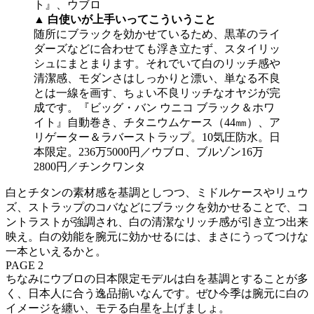
▲ 白使いが上手いってこういうこと
随所にブラックを効かせているため、黒革のライ
ダーズなどに合わせても浮き立たず、スタイリッ
シュにまとまります。それでいて白のリッチ感や
清潔感、モダンさはしっかりと漂い、単なる不良
とは一線を画す、ちょい不良リッチなオヤジが完
成です。『ビッグ・バン ウニコ ブラック＆ホワ
イト』自動巻き、チタニウムケース（44㎜）、ア
リゲーター＆ラバーストラップ。10気圧防水。日
本限定。236万5000円／ウブロ、ブルゾン16万
2800円／チンクワンタ
白とチタンの素材感を基調としつつ、ミドルケースやリュウ
ズ、ストラップのコバなどにブラックを効かせることで、コ
ントラストが強調され、白の清潔なリッチ感が引き立つ出来
映え。白の効能を腕元に効かせるには、まさにうってつけな
一本といえるかと。
PAGE 2
ちなみにウブロの日本限定モデルは白を基調とすることが多
く、日本人に合う逸品揃いなんです。ぜひ今季は腕元に白の
イメージを纏い、モテる白星を上げましょ。