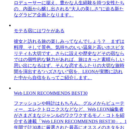
ロデューサーに据え、豊かな人生経験を持つ女性たち
の、内面から醸し出される“大人の美しさ”に迫る新た
なグラビア企画となります。
モテる宿にはワケがある
彼女と訪れる旅の楽しみってなんでしょう？ まずは
料理、そして景色。気持ちのいい温泉と高いホスピタ
リティも大切です。さらに設えや歴史などその宿なら
ではの個性的な魅力があれば、旅はきっと素晴らしい
思い出になるはず。そんな恋するふたりの大切な旅時
間を演出する“ハズさない”宿を、LEONが実際に訪れ
た中から自信をもってご紹介します。
Web LEON RECOMMENDS BEST30
ファッションや時計はもちろん、グルメからビューテ
ィー、エレクトロニクスなどなど、Web LEON編集者
がさまざまなジャンルのワクワクするモノ・コトを紹
介する連載「Web LEON RECOMMENDS BEST30」。1
年間で計30本に厳選された最高にオススメのネタをお