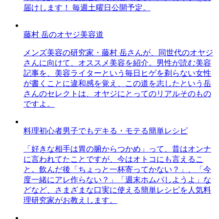
届けします！ 毎週土曜日公開予定。
藤村 岳のオヤジ美容道
メンズ美容の研究家・藤村 岳さんが、同世代のオヤジ
さんに向けて、オススメ美容を紹介。男性が読む美容
記事を、美容ライターという毎日ヒゲを剃らない女性
が書くことに違和感を覚え、この道を志したという岳
さんのセレクトは、オヤジにとってのリアルそのもの
ですよ。
料理初心者男子でもデキる・モテる簡単レシピ
「好きな相手は胃の腑からつかめ」って、昔はオンナ
に言われてたことですが、今はオトコにも言えるこ
と。飲んだ後「ちょっと一杯寄ってかない？」、「今
度一緒にアレ作らない？」「週末ホムパしようよ」な
どなど、さまざまな口実に使える簡単レシピを人気料
理研究家がお教えします。