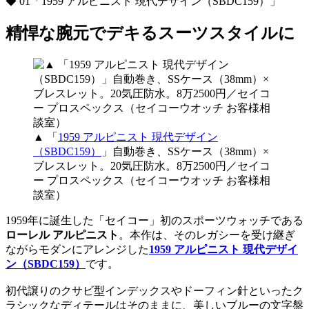
◆ 01「1959 アルピニスト 現代デザイン（SBDC159）」
精悍な腕元でデキるスーツスタイルに
▲ 「
1959 アルピニスト 現代デザイン
（SBDC159）
」自動巻き、SSケース（38mm）×
ブレスレット。20気圧防水。8万2500円／セイコ
ー プロスペックス（セイコーウオッチ お客様相
談室）
1959年に誕生した「セイコー」初のスポーツウォッチである
ローレル アルピニスト
。本作は、そのレガシーを受け継ぎ
ながらモダンにアレンジした
1959 アルピニスト 現代デザイ
ン（SBDC159）
です。
初代譲りのクサビ型インデックスやドーフィン針といったク
ラシックなディテールはそのままに、美しいブルーの文字盤