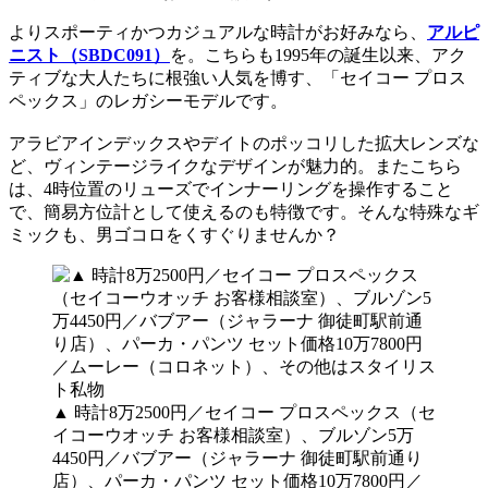
よりスポーティかつカジュアルな時計がお好みなら、
アルピ
ニスト（SBDC091）
を。こちらも1995年の誕生以来、アク
ティブな大人たちに根強い人気を博す、「セイコー プロス
ペックス」のレガシーモデルです。
アラビアインデックスやデイトのポッコリした拡大レンズな
ど、ヴィンテージライクなデザインが魅力的。またこちら
は、4時位置のリューズでインナーリングを操作すること
で、簡易方位計として使えるのも特徴です。そんな特殊なギ
ミックも、男ゴコロをくすぐりませんか？
▲ 時計8万2500円／セイコー プロスペックス（セ
イコーウオッチ お客様相談室）、ブルゾン5万
4450円／バブアー（ジャラーナ 御徒町駅前通り
店）、パーカ・パンツ セット価格10万7800円／