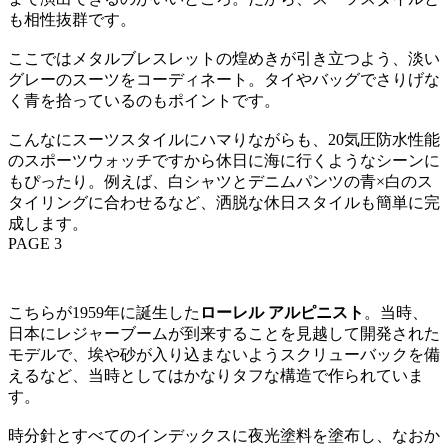
も相性抜群です。
ここではメタルブレスレットの煌めきが引き立つよう、淡い
グレーのスーツをコーディネート。タイやバッグでさりげな
く青を拾っているのもポイントです。
こんなにスーツスタイルにハマりながらも、20気圧防水性能
のスポーツウォッチですから休日に海に行くようなシーンに
もぴったり。例えば、白シャツとデニムパンツの青×白のス
タイリングに合わせるなど、洒脱な休日スタイルも簡単に完
成します。
PAGE 3
こちらが1959年に誕生した
ローレル アルピニスト
。当時、
日本にレジャーブームが到来することを見越して開発された
モデルで、埃や砂が入り込まないようスクリューバックを備
えるなど、当時としてはかなりタフな構造で作られていま
す。
時分針とすべてのインデックスに夜光塗料を塗布し、なおか