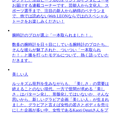
レクトした注目ピープルのオリジナルインタビューを
お届けする連載コーナーです。芸能人から文化人、ス
ポーツ選手まで、注目の新人から納得のベテランま
で、他では読めないWeb LEONならではのスペシャル
トークをお楽しみください！
腕時計のプロが選ぶ「一本取られました！」
数多の腕時計を日々目にしている腕時計のプロたち。
そんな彼らが魅了された、ついつい「一本取られ
た！」と膝を打ったモデルについて、熱く語っていた
だきます。
美しい人
ルッキズム批判を生みながらも、「美しさ」の需要は
絶えることのない現代。一方で世間が求める「美し
さ」はパターン化し、形骸化してはいないか、そんな
思いから、新しいグラビア企画「美しい人」が生まれ
ました。グラビアと言えば女性の若さとボディを売り
にした企画が多い中、女性であるKaori Oguriさんをプ