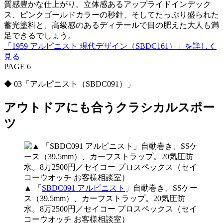
質感豊かな仕上がり。立体感あるアップライドインデック
ス、ピンクゴールドカラーの秒針、そしてたっぷり盛られた
蓄光塗料と、高級感のあるディテールで目の肥えた大人も満
足できるでしょう。
「1959 アルピニスト 現代デザイン（SBDC161）」を詳しく
見る
PAGE 6
◆ 03「アルピニスト（SBDC091）」
アウトドアにも合うクラシカルスポー
ツ
▲ 「
SBDC091 アルピニスト
」自動巻き、SSケー
ス（39.5mm）、カーフストラップ。20気圧防
水。8万2500円／セイコー プロスペックス（セイ
コーウオッチ お客様相談室）