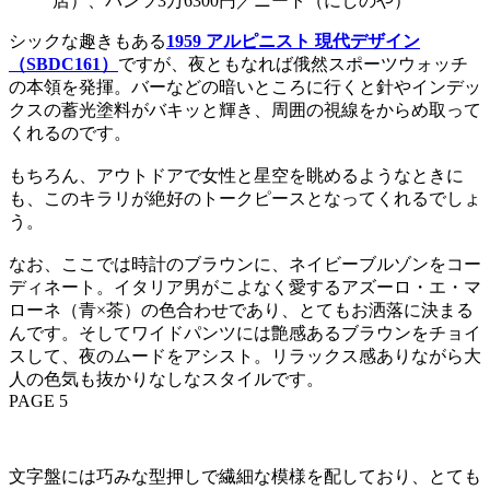
店）、パンツ3万6300円／ニート（にしのや）
シックな趣きもある
1959 アルピニスト 現代デザイン
（SBDC161）
ですが、夜ともなれば俄然スポーツウォッチ
の本領を発揮。バーなどの暗いところに行くと針やインデッ
クスの蓄光塗料がバキッと輝き、周囲の視線をからめ取って
くれるのです。
もちろん、アウトドアで女性と星空を眺めるようなときに
も、このキラリが絶好のトークピースとなってくれるでしょ
う。
なお、ここでは時計のブラウンに、ネイビーブルゾンをコー
ディネート。イタリア男がこよなく愛するアズーロ・エ・マ
ローネ（青×茶）の色合わせであり、とてもお洒落に決まる
んです。そしてワイドパンツには艶感あるブラウンをチョイ
スして、夜のムードをアシスト。リラックス感ありながら大
人の色気も抜かりなしなスタイルです。
PAGE 5
文字盤には巧みな型押しで繊細な模様を配しており、とても