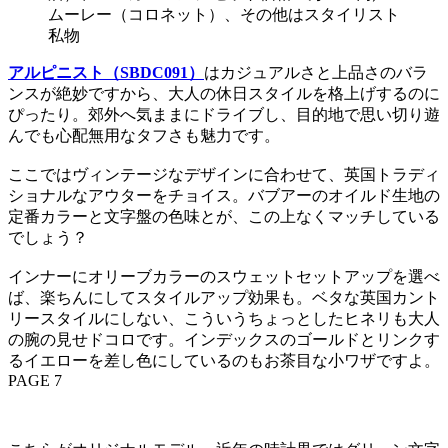
ムーレー（コロネット）、その他はスタイリスト
私物
アルピニスト（SBDC091）
はカジュアルさと上品さのバラ
ンスが絶妙ですから、大人の休日スタイルを格上げするのに
ぴったり。郊外へ気ままにドライブし、目的地で思い切り遊
んでも心配無用なタフさも魅力です。
ここではヴィンテージなデザインに合わせて、英国トラディ
ショナルなアウターをチョイス。バブアーのオイルド生地の
定番カラーと文字盤の色味とが、この上なくマッチしている
でしょう？
インナーにオリーブカラーのスウェットセットアップを選べ
ば、楽ちんにしてスタイルアップ効果も。ベタな英国カント
リースタイルにしない、こういうちょっとしたヒネリも大人
の腕の見せドコロです。インデックスのゴールドとリンクす
るイエローを差し色にしているのもお茶目な小ワザですよ。
PAGE 7