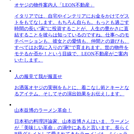
オヤジの物件案内人「LEON不動産」
イタリアでは、自宅やインテリアにお金をかけてゲス
トをもてなします。もちろん自らも。もっとも過ごす
時間の長い”家”に投資することが、人生の豊かさに直
結することを彼らは知っているのですね。仕事へのモ
チベーションも、彼女との愛情も、仲間との遊びも、
すべてはお気に入りの”家”で育まれます。世の物件を
モテるか否か！という目線で、LEON不動産がご案内
いたします。
人の服見て我が服直せ
お洒落オヤジの実例をもとに、着こなし術とキーとな
るアイテム、そしてその演出効果をお伝えします。
山本益博のラーメン革命！
日本初の料理評論家、山本益博さんはいま、ラーメン
が「美味しい革命」の渦中にあると言います。長らく
B級グルメとして愛されてきたラーメンは、ミシュラ