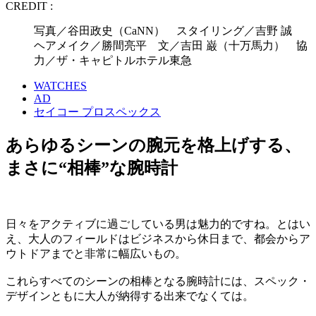
CREDIT :
写真／谷田政史（CaNN） スタイリング／吉野 誠
ヘアメイク／勝間亮平 文／吉田 巌（十万馬力） 協
力／ザ・キャピトルホテル東急
WATCHES
AD
セイコー プロスペックス
あらゆるシーンの腕元を格上げする、
まさに“相棒”な腕時計
日々をアクティブに過ごしている男は魅力的ですね。とはい
え、大人のフィールドはビジネスから休日まで、都会からア
ウトドアまでと非常に幅広いもの。
これらすべてのシーンの相棒となる腕時計には、スペック・
デザインともに大人が納得する出来でなくては。