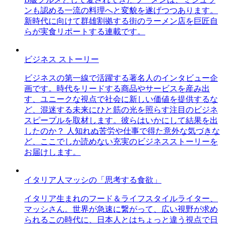
ンも認める一流の料理へと変貌を遂げつつあります。
新時代に向けて群雄割拠する街のラーメン店を巨匠自
らが実食リポートする連載です。
ビジネス ストーリー
ビジネスの第一線で活躍する著名人のインタビュー企
画です。時代をリードする商品やサービスを産み出
す、ユニークな視点で社会に新しい価値を提供するな
ど、混迷する未来にひと筋の光を照らす注目のビジネ
スピープルを取材します。彼らはいかにして結果を出
したのか？ 人知れぬ苦労や仕事で得た意外な気づきな
ど、ここでしか読めない充実のビジネスストーリーを
お届けします。
イタリア人マッシの「思考する食欲」
イタリア生まれのフード＆ライフスタイルライター、
マッシさん。世界が急速に繋がって、広い視野が求め
られるこの時代に、日本人とはちょっと違う視点で日