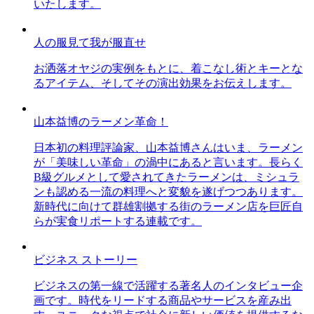
いたします。
人の服見て我が服直せ
お洒落オヤジの実例をもとに、着こなし術とキーとな
るアイテム、そしてその演出効果をお伝えします。
山本益博のラーメン革命！
日本初の料理評論家、山本益博さんはいま、ラーメン
が「美味しい革命」の渦中にあると言います。長らく
B級グルメとして愛されてきたラーメンは、ミシュラ
ンも認める一流の料理へと変貌を遂げつつあります。
新時代に向けて群雄割拠する街のラーメン店を巨匠自
らが実食リポートする連載です。
ビジネス ストーリー
ビジネスの第一線で活躍する著名人のインタビュー企
画です。時代をリードする商品やサービスを産み出