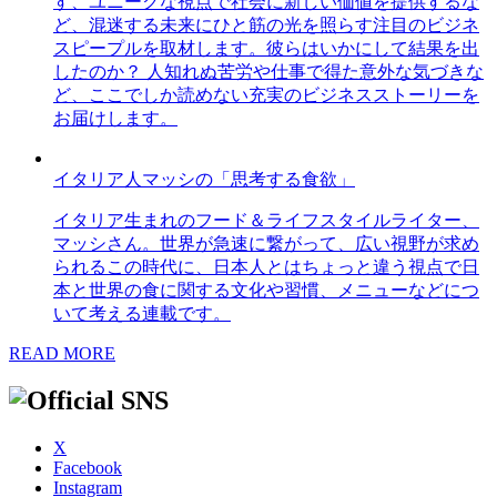
す、ユニークな視点で社会に新しい価値を提供するな
ど、混迷する未来にひと筋の光を照らす注目のビジネ
スピープルを取材します。彼らはいかにして結果を出
したのか？ 人知れぬ苦労や仕事で得た意外な気づきな
ど、ここでしか読めない充実のビジネスストーリーを
お届けします。
イタリア人マッシの「思考する食欲」
イタリア生まれのフード＆ライフスタイルライター、
マッシさん。世界が急速に繋がって、広い視野が求め
られるこの時代に、日本人とはちょっと違う視点で日
本と世界の食に関する文化や習慣、メニューなどにつ
いて考える連載です。
READ MORE
X
Facebook
Instagram