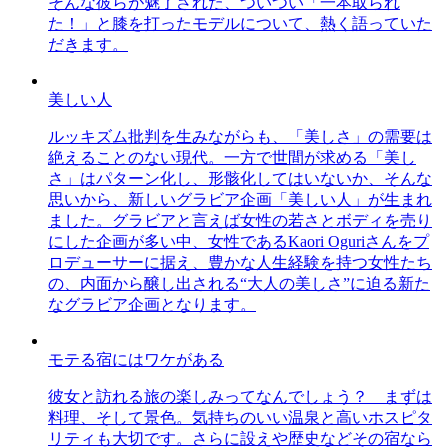
そんな彼らが魅了された、ついつい「一本取られ
た！」と膝を打ったモデルについて、熱く語っていた
だきます。
美しい人
ルッキズム批判を生みながらも、「美しさ」の需要は
絶えることのない現代。一方で世間が求める「美し
さ」はパターン化し、形骸化してはいないか、そんな
思いから、新しいグラビア企画「美しい人」が生まれ
ました。グラビアと言えば女性の若さとボディを売り
にした企画が多い中、女性であるKaori Oguriさんをプ
ロデューサーに据え、豊かな人生経験を持つ女性たち
の、内面から醸し出される“大人の美しさ”に迫る新た
なグラビア企画となります。
モテる宿にはワケがある
彼女と訪れる旅の楽しみってなんでしょう？ まずは
料理、そして景色。気持ちのいい温泉と高いホスピタ
リティも大切です。さらに設えや歴史などその宿なら