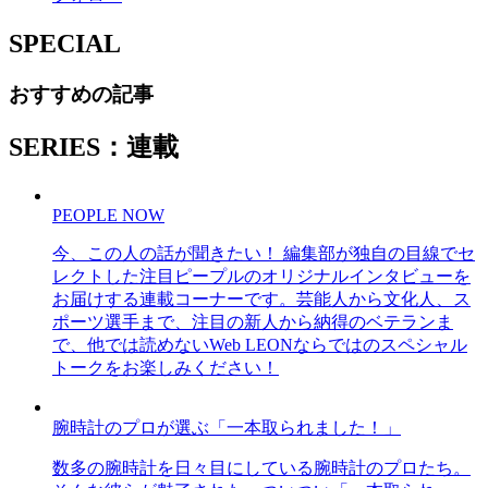
SPECIAL
おすすめの記事
SERIES：連載
PEOPLE NOW
今、この人の話が聞きたい！ 編集部が独自の目線でセ
レクトした注目ピープルのオリジナルインタビューを
お届けする連載コーナーです。芸能人から文化人、ス
ポーツ選手まで、注目の新人から納得のベテランま
で、他では読めないWeb LEONならではのスペシャル
トークをお楽しみください！
腕時計のプロが選ぶ「一本取られました！」
数多の腕時計を日々目にしている腕時計のプロたち。