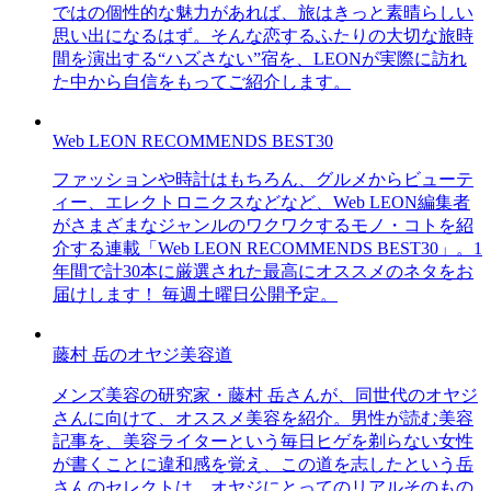
ではの個性的な魅力があれば、旅はきっと素晴らしい
思い出になるはず。そんな恋するふたりの大切な旅時
間を演出する“ハズさない”宿を、LEONが実際に訪れ
た中から自信をもってご紹介します。
Web LEON RECOMMENDS BEST30
ファッションや時計はもちろん、グルメからビューテ
ィー、エレクトロニクスなどなど、Web LEON編集者
がさまざまなジャンルのワクワクするモノ・コトを紹
介する連載「Web LEON RECOMMENDS BEST30」。1
年間で計30本に厳選された最高にオススメのネタをお
届けします！ 毎週土曜日公開予定。
藤村 岳のオヤジ美容道
メンズ美容の研究家・藤村 岳さんが、同世代のオヤジ
さんに向けて、オススメ美容を紹介。男性が読む美容
記事を、美容ライターという毎日ヒゲを剃らない女性
が書くことに違和感を覚え、この道を志したという岳
さんのセレクトは、オヤジにとってのリアルそのもの