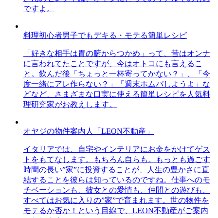
ですよ。
料理初心者男子でもデキる・モテる簡単レシピ
「好きな相手は胃の腑からつかめ」って、昔はオンナ
に言われてたことですが、今はオトコにも言えるこ
と。飲んだ後「ちょっと一杯寄ってかない？」、「今
度一緒にアレ作らない？」「週末ホムパしようよ」な
どなど、さまざまな口実に使える簡単レシピを人気料
理研究家がお教えします。
オヤジの物件案内人「LEON不動産」
イタリアでは、自宅やインテリアにお金をかけてゲス
トをもてなします。もちろん自らも。もっとも過ごす
時間の長い”家”に投資することが、人生の豊かさに直
結することを彼らは知っているのですね。仕事へのモ
チベーションも、彼女との愛情も、仲間との遊びも、
すべてはお気に入りの”家”で育まれます。世の物件を
モテるか否か！という目線で、LEON不動産がご案内