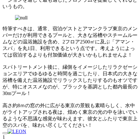
いうもの。
特筆すべきは、通常、宿泊ゲストとアマンクラブ東京のメン
バーだけが利用できるプールと、大きな浴槽やスチームルー
ムなどの温浴施設を含め、2フロア2500㎡に及ぶ「アマン・
スパ」を丸1日、利用できるという点です。考えようによっ
ては宿泊するよりも付加価値が大きいかもしれませんよ！
スパトリートメント後に、縁側をイメージしたリラクゼーシ
ョンエリアでゆるゆると時間を過ごしたり、日本式の大きな
浴槽を備えた温浴施設でリラックスしたりするのもオツです
が、特にオススメなのが、ブラックを基調とした都内最長の
30mプール！
高さ約8ｍの窓の外に広がる東京の景観も素晴らしく、水中
がライトアップされる夜は、煌めく東京の光の中を泳いでい
るような不思議な感覚が味わえます。彼女とふたりで東京上
空のスパを、味わい尽くしてください！
1