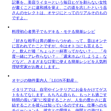
記事を、美容ライターという毎日ヒゲを剃らない女性
が書くことに違和感を覚え、この道を志したという岳
さんのセレクトは、オヤジにとってのリアルそのもの
ですよ。
料理初心者男子でもデキる・モテる簡単レシピ
「好きな相手は胃の腑からつかめ」って、昔はオンナ
に言われてたことですが、今はオトコにも言えるこ
と。飲んだ後「ちょっと一杯寄ってかない？」、「今
度一緒にアレ作らない？」「週末ホムパしようよ」な
どなど、さまざまな口実に使える簡単レシピを人気料
理研究家がお教えします。
オヤジの物件案内人「LEON不動産」
イタリアでは、自宅やインテリアにお金をかけてゲス
トをもてなします。もちろん自らも。もっとも過ごす
時間の長い”家”に投資することが、人生の豊かさに直
結することを彼らは知っているのですね。仕事へのモ
チベーションも、彼女との愛情も、仲間との遊びも、