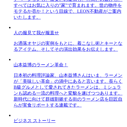
すべてはお気に入りの”家”で育まれます。世の物件を
モテるか否か！という目線で、LEON不動産がご案内
いたします。
人の服見て我が服直せ
お洒落オヤジの実例をもとに、着こなし術とキーとな
るアイテム、そしてその演出効果をお伝えします。
山本益博のラーメン革命！
日本初の料理評論家、山本益博さんはいま、ラーメン
が「美味しい革命」の渦中にあると言います。長らく
B級グルメとして愛されてきたラーメンは、ミシュラ
ンも認める一流の料理へと変貌を遂げつつあります。
新時代に向けて群雄割拠する街のラーメン店を巨匠自
らが実食リポートする連載です。
ビジネス ストーリー