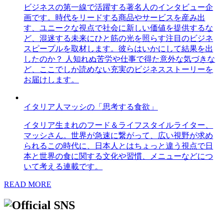
ビジネスの第一線で活躍する著名人のインタビュー企
画です。時代をリードする商品やサービスを産み出
す、ユニークな視点で社会に新しい価値を提供するな
ど、混迷する未来にひと筋の光を照らす注目のビジネ
スピープルを取材します。彼らはいかにして結果を出
したのか？ 人知れぬ苦労や仕事で得た意外な気づきな
ど、ここでしか読めない充実のビジネスストーリーを
お届けします。
イタリア人マッシの「思考する食欲」
イタリア生まれのフード＆ライフスタイルライター、
マッシさん。世界が急速に繋がって、広い視野が求め
られるこの時代に、日本人とはちょっと違う視点で日
本と世界の食に関する文化や習慣、メニューなどにつ
いて考える連載です。
READ MORE