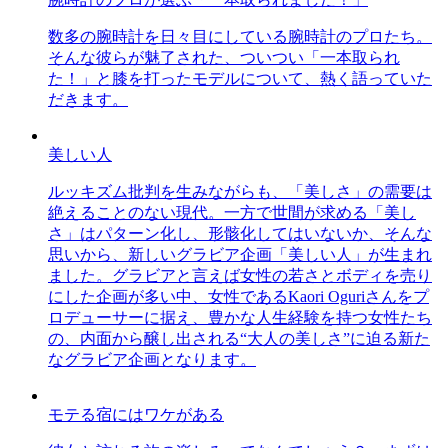
数多の腕時計を日々目にしている腕時計のプロたち。
そんな彼らが魅了された、ついつい「一本取られ
た！」と膝を打ったモデルについて、熱く語っていた
だきます。
美しい人
ルッキズム批判を生みながらも、「美しさ」の需要は
絶えることのない現代。一方で世間が求める「美し
さ」はパターン化し、形骸化してはいないか、そんな
思いから、新しいグラビア企画「美しい人」が生まれ
ました。グラビアと言えば女性の若さとボディを売り
にした企画が多い中、女性であるKaori Oguriさんをプ
ロデューサーに据え、豊かな人生経験を持つ女性たち
の、内面から醸し出される“大人の美しさ”に迫る新た
なグラビア企画となります。
モテる宿にはワケがある