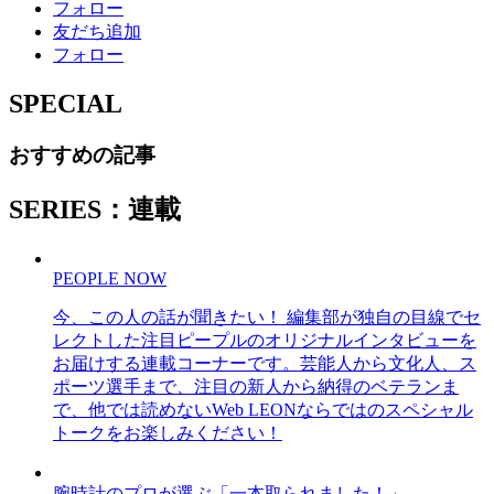
フォロー
友だち追加
フォロー
SPECIAL
おすすめの記事
SERIES：連載
PEOPLE NOW
今、この人の話が聞きたい！ 編集部が独自の目線でセ
レクトした注目ピープルのオリジナルインタビューを
お届けする連載コーナーです。芸能人から文化人、ス
ポーツ選手まで、注目の新人から納得のベテランま
で、他では読めないWeb LEONならではのスペシャル
トークをお楽しみください！
腕時計のプロが選ぶ「一本取られました！」