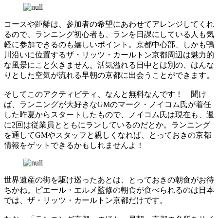
コースや距離は、参加者の希望にあわせてアレンジしてくれ
るので、ランニング初心者も、ランを日課にしている人も気
軽に参加できるのも嬉しいポイント。京都中心部、しかも鴨
川沿いに位置するザ・リッツ・カールトン京都周辺は魅力的
な風景にこと欠きません。活気溢れる日中とは別の、はんな
りとした空気が流れる早朝の京都に出会うことができます。
そしてこのアクティビティ、なんと無料なんです！ 聞け
ば、ランニングが大好きなGMのマーク・ノイコム氏が着任
した昨夏からスタートしたもので、ノイコム氏は現在も、週
に2回は従業員とともにランしているのだとか。ランニング
を通してGMやスタッフと親しくなれば、とっておきの京都
情報をゲットできるかもしれませんよ！
世界遺産の街を駆け巡ったあとは、とっておきの朝食がお待
ちかね。ピエール・エルメ監修の朝食が食べられるのは日本
では、ザ・リッツ・カールトン京都だけです。