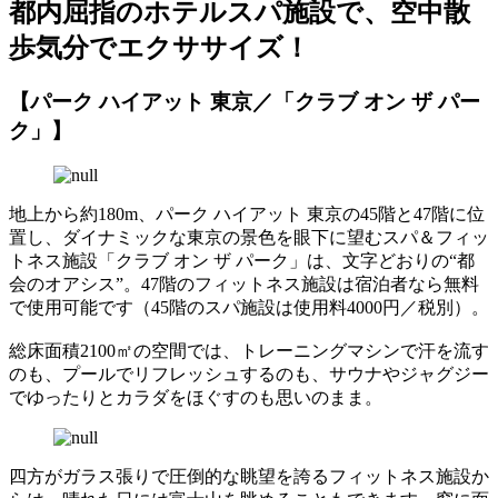
都内屈指のホテルスパ施設で、空中散
歩気分でエクササイズ！
【パーク ハイアット 東京／「クラブ オン ザ パー
ク」】
地上から約180m、パーク ハイアット 東京の45階と47階に位
置し、ダイナミックな東京の景色を眼下に望むスパ＆フィッ
トネス施設「クラブ オン ザ パーク」は、文字どおりの“都
会のオアシス”。47階のフィットネス施設は宿泊者なら無料
で使用可能です（45階のスパ施設は使用料4000円／税別）。
総床面積2100㎡の空間では、トレーニングマシンで汗を流す
のも、プールでリフレッシュするのも、サウナやジャグジー
でゆったりとカラダをほぐすのも思いのまま。
四方がガラス張りで圧倒的な眺望を誇るフィットネス施設か