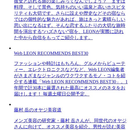
彼女と訪れる旅の楽しみってなんでしょう？ まずは
料理、そして景色。気持ちのいい温泉と高いホスピタ
リティも大切です。さらに設えや歴史などその宿なら
ではの個性的な魅力があれば、旅はきっと素晴らしい
思い出になるはず。そんな恋するふたりの大切な旅時
間を演出する“ハズさない”宿を、LEONが実際に訪れ
た中から自信をもってご紹介します。
Web LEON RECOMMENDS BEST30
ファッションや時計はもちろん、グルメからビューテ
ィー、エレクトロニクスなどなど、Web LEON編集者
がさまざまなジャンルのワクワクするモノ・コトを紹
介する連載「Web LEON RECOMMENDS BEST30」。1
年間で計30本に厳選された最高にオススメのネタをお
届けします！ 毎週土曜日公開予定。
藤村 岳のオヤジ美容道
メンズ美容の研究家・藤村 岳さんが、同世代のオヤジ
さんに向けて、オススメ美容を紹介。男性が読む美容