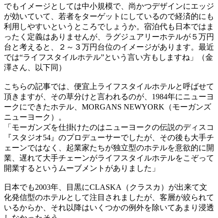
でもイメージとしては中小規模で、尚かつデザインにエッジ
が効いていて、若者をターゲットにしているので経済的にも
利用しやすいというところでしょうか。宿泊代も日本ではま
ったく定義はありませんが、ラグジュアリーホテルが５万円
台と考えると、２～３万円台位のイメージがあります。最近
では“ライフスタイルホテル”という言い方もしますね」（金
澤さん、以下同）
こちらの記事では、便宜上ライフスタイルホテルと呼ばせて
頂きますが、その草分けと言われるのが、1984年にニューヨ
ークにできたホテル、MORGANS NEWYORK（モーガンズ
ニューヨーク）。
「モーガンズを仕掛けたのはニューヨークの伝説のディスコ
『スタジオ54』のプロデューサーでしたが、その後も大手チ
ェーンではなく、起業家たちが独立型のホテルを意欲的に開
業、遅れて大手チェーンがライフスタイルホテルをこぞって
開業するというムーブメントがありました」
日本でも2003年、目黒にCLASKA（クラスカ）が出来て文
化発信型のホテルとして注目されましたが、客層が絞られて
いるからか、それ以降はいくつかの例外を除いてあまり浸透
しなかったそう。