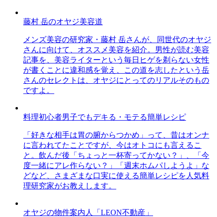
藤村 岳のオヤジ美容道
メンズ美容の研究家・藤村 岳さんが、同世代のオヤジ
さんに向けて、オススメ美容を紹介。男性が読む美容
記事を、美容ライターという毎日ヒゲを剃らない女性
が書くことに違和感を覚え、この道を志したという岳
さんのセレクトは、オヤジにとってのリアルそのもの
ですよ。
料理初心者男子でもデキる・モテる簡単レシピ
「好きな相手は胃の腑からつかめ」って、昔はオンナ
に言われてたことですが、今はオトコにも言えるこ
と。飲んだ後「ちょっと一杯寄ってかない？」、「今
度一緒にアレ作らない？」「週末ホムパしようよ」な
どなど、さまざまな口実に使える簡単レシピを人気料
理研究家がお教えします。
オヤジの物件案内人「LEON不動産」