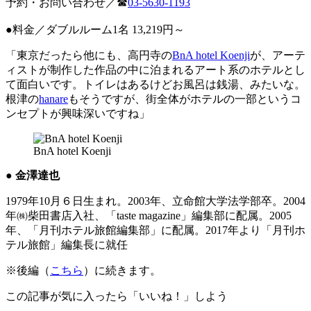
予約・お問い合わせ／☎
03-5630-1193
●料金／ダブルルーム1名 13,219円～
「東京だったら他にも、高円寺の
BnA hotel Koenji
が、アーテ
ィストが制作した作品の中に泊まれるアート系のホテルとし
て面白いです。トイレはあるけどお風呂は銭湯、みたいな。
根津の
hanare
もそうですが、街全体がホテルの一部というコ
ンセプトが興味深いですね」
BnA hotel Koenji
● 金澤達也
1979年10月６日生まれ。2003年、立命館大学法学部卒。2004
年㈱柴田書店入社、「taste magazine」編集部に配属。2005
年、「月刊ホテル旅館編集部」に配属。2017年より「月刊ホ
テル旅館」編集長に就任
※後編（
こちら
）に続きます。
この記事が気に入ったら「いいね！」しよう