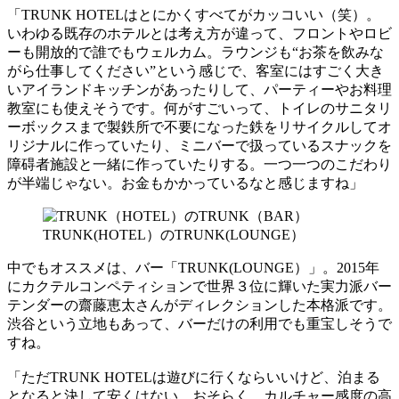
「TRUNK HOTELはとにかくすべてがカッコいい（笑）。
いわゆる既存のホテルとは考え方が違って、フロントやロビ
ーも開放的で誰でもウェルカム。ラウンジも“お茶を飲みな
がら仕事してください”という感じで、客室にはすごく大き
いアイランドキッチンがあったりして、パーティーやお料理
教室にも使えそうです。何がすごいって、トイレのサニタリ
ーボックスまで製鉄所で不要になった鉄をリサイクルしてオ
リジナルに作っていたり、ミニバーで扱っているスナックを
障碍者施設と一緒に作っていたりする。一つ一つのこだわり
が半端じゃない。お金もかかっているなと感じますね」
TRUNK(HOTEL）のTRUNK(LOUNGE）
中でもオススメは、バー「TRUNK(LOUNGE）」。2015年
にカクテルコンペティションで世界３位に輝いた実力派バー
テンダーの齋藤恵太さんがディレクションした本格派です。
渋谷という立地もあって、バーだけの利用でも重宝しそうで
すね。
「ただTRUNK HOTELは遊びに行くならいいけど、泊まる
となると決して安くはない。おそらく、カルチャー感度の高