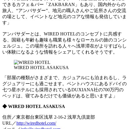
できるカフェ＆バー「ZAKBARAN」もあり、国内外からの
旅人、“アンバサダー”、地元の職人さんやご近所さんの交流
の場として、イベントなど地元のコアな情報も発信していま
す」
アンバサダーとは、WIRED HOTELのコンセプトに共感す
る、国籍も年齢も趣味も職業も様々なローカルの旅のコンシ
ェルジュ。この場所を訪れる人々へ浅草滞在がよりすばらし
い体験になるような情報をシェアしてくれるそうです。
WIRED HOTEL ASAKUSA
「部屋の種類がさまざまで、カジュアルにも泊まれるし、ラ
グジュアリーにも過ごせます。ペントハウスにあるドバイの
七つ星ホテルにも採用されているDUXIANA社の700万円の
ベッドは、寝てみるだけでも価値があると思いますよ」
◆ WIRED HOTEL ASAKUSA
住所／東京都台東区浅草 2-16-2 浅草九倶楽部
URL／
http://wiredhotel.com/