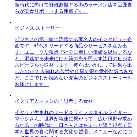
新時代に向けて群雄割拠する街のラーメン店を巨匠自
らが実食リポートする連載です。
ビジネス ストーリー
ビジネスの第一線で活躍する著名人のインタビュー企
画です。時代をリードする商品やサービスを産み出
す、ユニークな視点で社会に新しい価値を提供するな
ど、混迷する未来にひと筋の光を照らす注目のビジネ
スピープルを取材します。彼らはいかにして結果を出
したのか？ 人知れぬ苦労や仕事で得た意外な気づきな
ど、ここでしか読めない充実のビジネスストーリーを
お届けします。
イタリア人マッシの「思考する食欲」
イタリア生まれのフード＆ライフスタイルライター、
マッシさん。世界が急速に繋がって、広い視野が求め
られるこの時代に、日本人とはちょっと違う視点で日
本と世界の食に関する文化や習慣、メニューなどにつ