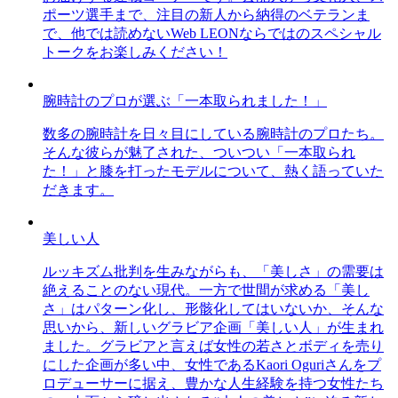
ポーツ選手まで、注目の新人から納得のベテランま
で、他では読めないWeb LEONならではのスペシャル
トークをお楽しみください！
腕時計のプロが選ぶ「一本取られました！」
数多の腕時計を日々目にしている腕時計のプロたち。
そんな彼らが魅了された、ついつい「一本取られ
た！」と膝を打ったモデルについて、熱く語っていた
だきます。
美しい人
ルッキズム批判を生みながらも、「美しさ」の需要は
絶えることのない現代。一方で世間が求める「美し
さ」はパターン化し、形骸化してはいないか、そんな
思いから、新しいグラビア企画「美しい人」が生まれ
ました。グラビアと言えば女性の若さとボディを売り
にした企画が多い中、女性であるKaori Oguriさんをプ
ロデューサーに据え、豊かな人生経験を持つ女性たち