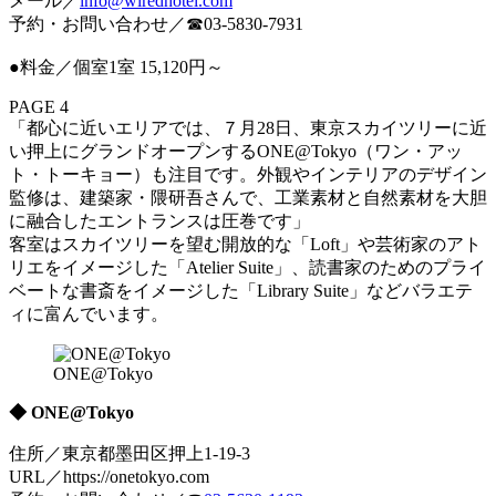
メール／
info@wiredhotel.com
予約・お問い合わせ／☎03-5830-7931
●料金／個室1室 15,120円～
PAGE 4
「都心に近いエリアでは、７月28日、東京スカイツリーに近
い押上にグランドオープンするONE@Tokyo（ワン・アッ
ト・トーキョー）も注目です。外観やインテリアのデザイン
監修は、建築家・隈研吾さんで、工業素材と自然素材を大胆
に融合したエントランスは圧巻です」
客室はスカイツリーを望む開放的な「Loft」や芸術家のアト
リエをイメージした「Atelier Suite」、読書家のためのプライ
ベートな書斎をイメージした「Library Suite」などバラエテ
ィに富んでいます。
ONE@Tokyo
◆ ONE@Tokyo
住所／東京都墨田区押上1-19-3
URL／https://onetokyo.com