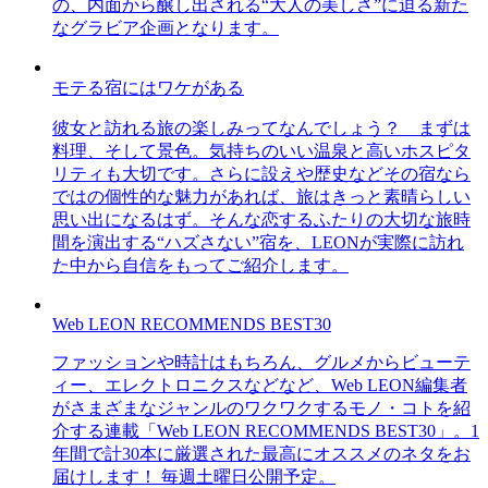
の、内面から醸し出される“大人の美しさ”に迫る新た
なグラビア企画となります。
モテる宿にはワケがある
彼女と訪れる旅の楽しみってなんでしょう？ まずは
料理、そして景色。気持ちのいい温泉と高いホスピタ
リティも大切です。さらに設えや歴史などその宿なら
ではの個性的な魅力があれば、旅はきっと素晴らしい
思い出になるはず。そんな恋するふたりの大切な旅時
間を演出する“ハズさない”宿を、LEONが実際に訪れ
た中から自信をもってご紹介します。
Web LEON RECOMMENDS BEST30
ファッションや時計はもちろん、グルメからビューテ
ィー、エレクトロニクスなどなど、Web LEON編集者
がさまざまなジャンルのワクワクするモノ・コトを紹
介する連載「Web LEON RECOMMENDS BEST30」。1
年間で計30本に厳選された最高にオススメのネタをお
届けします！ 毎週土曜日公開予定。