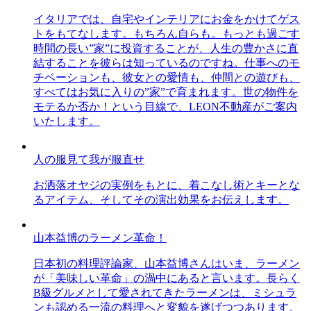
イタリアでは、自宅やインテリアにお金をかけてゲス
トをもてなします。もちろん自らも。もっとも過ごす
時間の長い”家”に投資することが、人生の豊かさに直
結することを彼らは知っているのですね。仕事へのモ
チベーションも、彼女との愛情も、仲間との遊びも、
すべてはお気に入りの”家”で育まれます。世の物件を
モテるか否か！という目線で、LEON不動産がご案内
いたします。
人の服見て我が服直せ
お洒落オヤジの実例をもとに、着こなし術とキーとな
るアイテム、そしてその演出効果をお伝えします。
山本益博のラーメン革命！
日本初の料理評論家、山本益博さんはいま、ラーメン
が「美味しい革命」の渦中にあると言います。長らく
B級グルメとして愛されてきたラーメンは、ミシュラ
ンも認める一流の料理へと変貌を遂げつつあります。