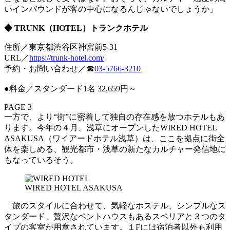
いインバウンドが客の中心になるんじゃないでしょうか」
◆ TRUNK（HOTEL）トランクホテル
住所／東京都渋谷区神宮前5-31
URL／
https://trunk-hotel.com/
予約・お問い合わせ／☎
03-5766-3210
●料金／スタンダード1名 32,659円～
PAGE 3
一方で、より“街”に密着して独自の存在感を放つホテルもあ
ります。今年の４月、浅草にオープンしたWIRED HOTEL
ASAKUSA（ワイアードホテル浅草）は、ここを拠点に街全
体を楽しめる、観光都市・浅草の新たなカルチャー発信地に
もなっているそう。
WIRED HOTEL ASAKUSA
「旅のスタイルに合わせて、気軽なホステル、シンプルなス
タンダード、贅沢なペントハウスもあるスペリアと３つのタ
イプの客室が用意されています。１Fには宿泊者以外も利用