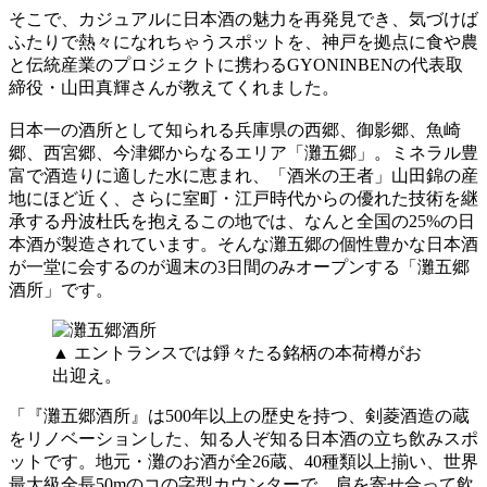
そこで、カジュアルに日本酒の魅力を再発見でき、気づけば
ふたりで熱々になれちゃうスポットを、神戸を拠点に食や農
と伝統産業のプロジェクトに携わるGYONINBENの代表取
締役・山田真輝さんが教えてくれました。
日本一の酒所として知られる兵庫県の西郷、御影郷、魚崎
郷、西宮郷、今津郷からなるエリア「灘五郷」。ミネラル豊
富で酒造りに適した水に恵まれ、「酒米の王者」山田錦の産
地にほど近く、さらに室町・江戸時代からの優れた技術を継
承する丹波杜氏を抱えるこの地では、なんと全国の25%の日
本酒が製造されています。そんな灘五郷の個性豊かな日本酒
が一堂に会するのが週末の3日間のみオープンする「灘五郷
酒所」です。
▲ エントランスでは錚々たる銘柄の本荷樽がお
出迎え。
「『灘五郷酒所』は500年以上の歴史を持つ、剣菱酒造の蔵
をリノベーションした、知る人ぞ知る日本酒の立ち飲みスポ
ットです。地元・灘のお酒が全26蔵、40種類以上揃い、世界
最大級全長50mのコの字型カウンターで、肩を寄せ合って飲