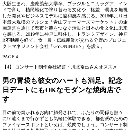
大阪生まれ。慶應義塾大学卒。ブラジルとニカラグア、イン
ドで育ち、植民地化で塗り替わる文化や、格差、環境を無視
した開発やビジネスモデルに違和感を感じる。2016年より日
本最大規模のマルシェ「青山ファーマーズマーケット」の企
画運営を通じて都市と農をつなぐ活動と日本の食文化に未来
を感じる。2019年に神戸に移住し、トランクデザイン、神戸
R不動産を経て、食・農・伝統産業が交わる分野のプロジェ
クトマネジメント会社「GYONINBEN」を設立。
PAGE 4
【4】 コンサート制作会社経営・川北裕己さんオススメ
男の胃袋も彼女のハートも満足。記念
日デートにもOKなモダンな焼肉店で
す
目の前で焼かれるお肉に触発されて、ふたりの関係も熱々
に!? 遠くまで行かずとも気軽に体験できる、都会派のための
ファイヤースポットといえば、焼肉でしょう。コンサート制