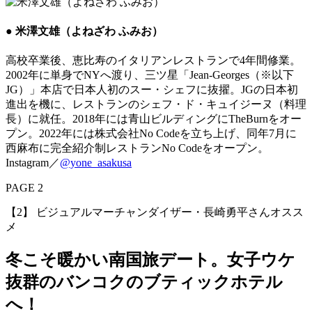
● 米澤文雄（よねざわ ふみお）
高校卒業後、恵比寿のイタリアンレストランで4年間修業。
2002年に単身でNYへ渡り、三ツ星「Jean-Georges（※以下
JG）」本店で日本人初のスー・シェフに抜擢。JGの日本初
進出を機に、レストランのシェフ・ド・キュイジーヌ（料理
長）に就任。2018年には青山ビルディングにTheBurnをオー
プン。2022年には株式会社No Codeを立ち上げ、同年7月に
西麻布に完全紹介制レストランNo Codeをオープン。
Instagram／
@yone_asakusa
PAGE 2
【2】 ビジュアルマーチャンダイザー・長崎勇平さんオスス
メ
冬こそ暖かい南国旅デート。女子ウケ
抜群のバンコクのブティックホテル
へ！