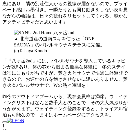
裏にあり、隣の別荘住人からの視線が届かないので、プライ
ベート感はお墨付き。一瞬たりとも同じ動きをしない炎を見
ながらの会話は、日々の疲れをリセットしてくれる、静かな
アクティビティだと思います」
▲ 北海道産の道南スギを使った「ONE
SAUNA」のバレルサウナをテラスに完備。
(c)Tatsuya Kondo
「『八ヶ岳2nd』には、バレルサウナを導入しているキャビ
ンが2棟あり、体の芯から温まる最高な体験に。冬のステイ
は宿にこもりがちですが、焚き火とサウナで快適に外遊びで
きるので、お連れの方を飽きさせないに違いありません。焚
き火＆バレルサウナで、Wの熱々時間を！」
昨今のアウトドアブームから、現在会員枠は満席。ウェイテ
ィングリストはなんと数千人とのことで、その大人気ぶりが
うかがえます。ウェイティング登録をすると、トライアル宿
泊も可能なので、まずはホームページにアクセスを。
1