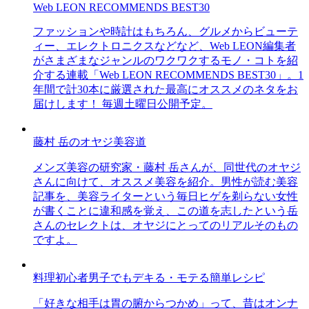
Web LEON RECOMMENDS BEST30
ファッションや時計はもちろん、グルメからビューテ
ィー、エレクトロニクスなどなど、Web LEON編集者
がさまざまなジャンルのワクワクするモノ・コトを紹
介する連載「Web LEON RECOMMENDS BEST30」。1
年間で計30本に厳選された最高にオススメのネタをお
届けします！ 毎週土曜日公開予定。
藤村 岳のオヤジ美容道
メンズ美容の研究家・藤村 岳さんが、同世代のオヤジ
さんに向けて、オススメ美容を紹介。男性が読む美容
記事を、美容ライターという毎日ヒゲを剃らない女性
が書くことに違和感を覚え、この道を志したという岳
さんのセレクトは、オヤジにとってのリアルそのもの
ですよ。
料理初心者男子でもデキる・モテる簡単レシピ
「好きな相手は胃の腑からつかめ」って、昔はオンナ