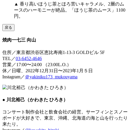
▲ 香り高いほうじ茶とほろ苦いキャラメル、2層のム
ースのハーモニーが絶品。「ほうじ茶のムース」1100
円。
戻る
焼肉一七三 向山
住所／東京都渋谷区恵比寿南1-13-3 GOLDビル 5F
TEL／
03-6452-4646
営業／17:00〜24:00 （23:00L.O.）
休／日曜、2022年12月31日〜2023年1月５日
Instagram／
＠yakiniku173_mukouyama
● 川北裕己（かわきた ひろき）
コンサート制作会社と飲食会社の経営。サーフィンとスノー
ボードが大好きで、東京、沖縄、北海道の海と山を行ったり
来たり。