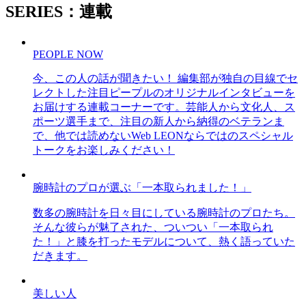
SERIES：連載
PEOPLE NOW
今、この人の話が聞きたい！ 編集部が独自の目線でセ
レクトした注目ピープルのオリジナルインタビューを
お届けする連載コーナーです。芸能人から文化人、ス
ポーツ選手まで、注目の新人から納得のベテランま
で、他では読めないWeb LEONならではのスペシャル
トークをお楽しみください！
腕時計のプロが選ぶ「一本取られました！」
数多の腕時計を日々目にしている腕時計のプロたち。
そんな彼らが魅了された、ついつい「一本取られ
た！」と膝を打ったモデルについて、熱く語っていた
だきます。
美しい人