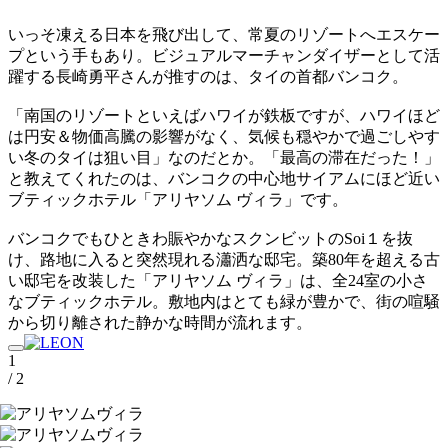
いっそ凍える日本を飛び出して、常夏のリゾートへエスケー
プという手もあり。ビジュアルマーチャンダイザーとして活
躍する長崎勇平さんが推すのは、タイの首都バンコク。
「南国のリゾートといえばハワイが鉄板ですが、ハワイほど
は円安＆物価高騰の影響がなく、気候も穏やかで過ごしやす
い冬のタイは狙い目」なのだとか。「最高の滞在だった！」
と教えてくれたのは、バンコクの中心地サイアムにほど近い
ブティックホテル「アリヤソム ヴィラ」です。
バンコクでもひときわ賑やかなスクンビットのSoi１を抜
け、路地に入ると突然現れる瀟洒な邸宅。築80年を超える古
い邸宅を改装した「アリヤソム ヴィラ」は、全24室の小さ
なブティックホテル。敷地内はとても緑が豊かで、街の喧騒
から切り離された静かな時間が流れます。
1
/ 2