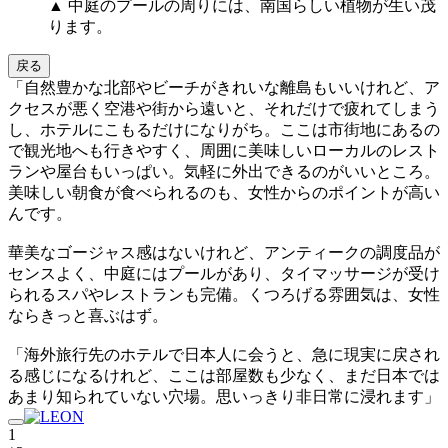
▲ 中庭のプールの周りには、南国らしい植物が生い茂
ります。
戻る
「自然豊かな北部やビーチがきれいな離島もいいけれど、ア
クセスが悪く空港や街から遠いと、それだけで疲れてしまう
し、ホテルにこもるだけになりがち。ここは市街地にあるの
で観光地へも行きやすく、周囲に美味しいローカルのレスト
ランや屋台もいっぱい。気軽に外出できるのがいいところ。
美味しい朝食が食べられるのも、女性からのポイントが高い
んです。
華美なゴージャス感はないけれど、アンティークの調度品が
センスよく、中庭にはプールがあり、タイマッサージが受け
られるスパやレストランも完備。くつろげる雰囲気は、女性
ならきっと喜ぶはず。
「海外旅行先のホテルで日本人に会うと、急に現実に戻され
る感じになるけれど、ここは部屋数も少なく、まだ日本では
あまり知られていない穴場。思いっきり非日常に浸れます」
1