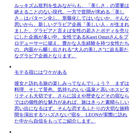
ルッキズム批判を生みながらも、「美しさ」の需要は
絶えることのない現代。一方で世間が求める「美し
さ」はパターン化し、形骸化してはいないか、そんな
思いから、新しいグラビア企画「美しい人」が生まれ
ました。グラビアと言えば女性の若さとボディを売り
にした企画が多い中、女性であるKaori Oguriさんをプ
ロデューサーに据え、豊かな人生経験を持つ女性たち
の、内面から醸し出される“大人の美しさ”に迫る新た
なグラビア企画となります。
モテる宿にはワケがある
彼女と訪れる旅の楽しみってなんでしょう？ まずは
料理、そして景色。気持ちのいい温泉と高いホスピタ
リティも大切です。さらに設えや歴史などその宿なら
ではの個性的な魅力があれば、旅はきっと素晴らしい
思い出になるはず。そんな恋するふたりの大切な旅時
間を演出する“ハズさない”宿を、LEONが実際に訪れ
た中から自信をもってご紹介します。