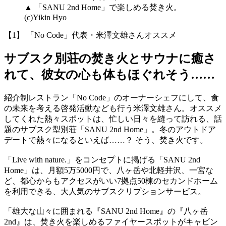
▲ 「SANU 2nd Home」で楽しめる焚き火。
(c)Yikin Hyo
【1】 「No Code」代表・米澤文雄さんオススメ
サブスク別荘の焚き火とサウナに癒さ
れて、彼女の心も体もほぐれそう……
紹介制レストラン「No Code」のオーナーシェフにして、食
の未来を考える啓発活動なども行う米澤文雄さん。オススメ
してくれた熱々スポットは、忙しい日々を縫って訪れる、話
題のサブスク型別荘「SANU 2nd Home」。冬のアウトドア
デートで熱々になるといえば……？ そう、焚き火です。
「Live with nature.」をコンセプトに掲げる「SANU 2nd
Home」は、月額5万5000円で、八ヶ岳や北軽井沢、一宮な
ど、都心からもアクセスがいい7拠点50棟のセカンドホーム
を利用できる、大人気のサブスクリプションサービス。
「雄大な山々に囲まれる『SANU 2nd Home』の『八ヶ岳
2nd』は、焚き火を楽しめるファイヤースポットがキャビン