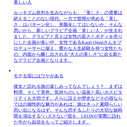
美しい人
ルッキズム批判を生みながらも、「美しさ」の需要は
絶えることのない現代。一方で世間が求める「美し
さ」はパターン化し、形骸化してはいないか、そんな
思いから、新しいグラビア企画「美しい人」が生まれ
ました。グラビアと言えば女性の若さとボディを売り
にした企画が多い中、女性であるKaori Oguriさんをプ
ロデューサーに据え、豊かな人生経験を持つ女性たち
の、内面から醸し出される“大人の美しさ”に迫る新た
なグラビア企画となります。
モテる宿にはワケがある
彼女と訪れる旅の楽しみってなんでしょう？ まずは
料理、そして景色。気持ちのいい温泉と高いホスピタ
リティも大切です。さらに設えや歴史などその宿なら
ではの個性的な魅力があれば、旅はきっと素晴らしい
思い出になるはず。そんな恋するふたりの大切な旅時
間を演出する“ハズさない”宿を、LEONが実際に訪れ
た中から自信をもってご紹介します。