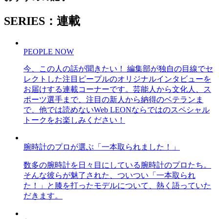
SERIES：連載
PEOPLE NOW
今、この人の話が聞きたい！ 編集部が独自の目線でセ
レクトした注目ピープルのオリジナルインタビューを
お届けする連載コーナーです。芸能人から文化人、ス
ポーツ選手まで、注目の新人から納得のベテランま
で、他では読めないWeb LEONならではのスペシャル
トークをお楽しみください！
腕時計のプロが選ぶ「一本取られました！」
数多の腕時計を日々目にしている腕時計のプロたち。
そんな彼らが魅了された、ついつい「一本取られ
た！」と膝を打ったモデルについて、熱く語っていた
だきます。