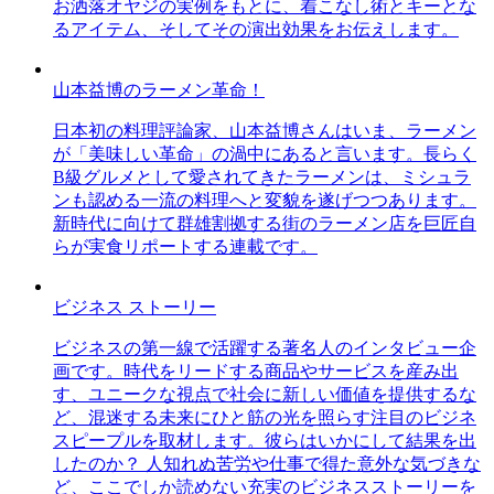
お洒落オヤジの実例をもとに、着こなし術とキーとな
るアイテム、そしてその演出効果をお伝えします。
山本益博のラーメン革命！
日本初の料理評論家、山本益博さんはいま、ラーメン
が「美味しい革命」の渦中にあると言います。長らく
B級グルメとして愛されてきたラーメンは、ミシュラ
ンも認める一流の料理へと変貌を遂げつつあります。
新時代に向けて群雄割拠する街のラーメン店を巨匠自
らが実食リポートする連載です。
ビジネス ストーリー
ビジネスの第一線で活躍する著名人のインタビュー企
画です。時代をリードする商品やサービスを産み出
す、ユニークな視点で社会に新しい価値を提供するな
ど、混迷する未来にひと筋の光を照らす注目のビジネ
スピープルを取材します。彼らはいかにして結果を出
したのか？ 人知れぬ苦労や仕事で得た意外な気づきな
ど、ここでしか読めない充実のビジネスストーリーを