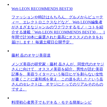
Web LEON RECOMMENDS BEST30
ファッションや時計はもちろん、グルメからビューテ
ィー、エレクトロニクスなどなど、Web LEON編集者
がさまざまなジャンルのワクワクするモノ・コトを紹
介する連載「Web LEON RECOMMENDS BEST30」。1
年間で計30本に厳選された最高にオススメのネタをお
届けします！ 毎週土曜日公開予定。
藤村 岳のオヤジ美容道
メンズ美容の研究家・藤村 岳さんが、同世代のオヤジ
さんに向けて、オススメ美容を紹介。男性が読む美容
記事を、美容ライターという毎日ヒゲを剃らない女性
が書くことに違和感を覚え、この道を志したという岳
さんのセレクトは、オヤジにとってのリアルそのもの
ですよ。
料理初心者男子でもデキる・モテる簡単レシピ