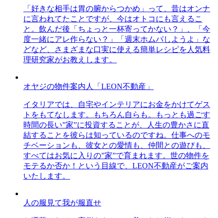
「好きな相手は胃の腑からつかめ」って、昔はオンナ
に言われてたことですが、今はオトコにも言えるこ
と。飲んだ後「ちょっと一杯寄ってかない？」、「今
度一緒にアレ作らない？」「週末ホムパしようよ」な
どなど、さまざまな口実に使える簡単レシピを人気料
理研究家がお教えします。
オヤジの物件案内人「LEON不動産」
イタリアでは、自宅やインテリアにお金をかけてゲス
トをもてなします。もちろん自らも。もっとも過ごす
時間の長い”家”に投資することが、人生の豊かさに直
結することを彼らは知っているのですね。仕事へのモ
チベーションも、彼女との愛情も、仲間との遊びも、
すべてはお気に入りの”家”で育まれます。世の物件を
モテるか否か！という目線で、LEON不動産がご案内
いたします。
人の服見て我が服直せ