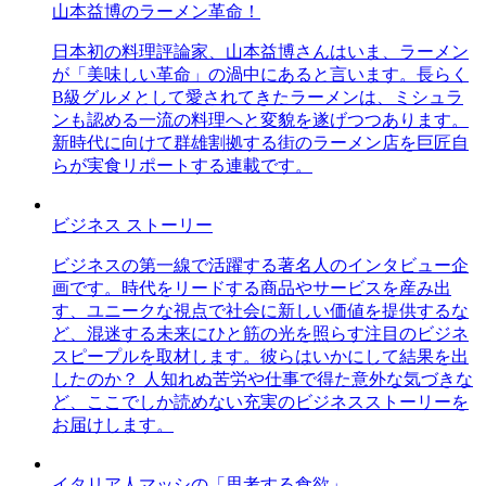
山本益博のラーメン革命！
日本初の料理評論家、山本益博さんはいま、ラーメン
が「美味しい革命」の渦中にあると言います。長らく
B級グルメとして愛されてきたラーメンは、ミシュラ
ンも認める一流の料理へと変貌を遂げつつあります。
新時代に向けて群雄割拠する街のラーメン店を巨匠自
らが実食リポートする連載です。
ビジネス ストーリー
ビジネスの第一線で活躍する著名人のインタビュー企
画です。時代をリードする商品やサービスを産み出
す、ユニークな視点で社会に新しい価値を提供するな
ど、混迷する未来にひと筋の光を照らす注目のビジネ
スピープルを取材します。彼らはいかにして結果を出
したのか？ 人知れぬ苦労や仕事で得た意外な気づきな
ど、ここでしか読めない充実のビジネスストーリーを
お届けします。
イタリア人マッシの「思考する食欲」