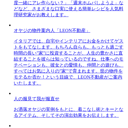
度一緒にアレ作らない？」「週末ホムパしようよ」な
どなど、さまざまな口実に使える簡単レシピを人気料
理研究家がお教えします。
オヤジの物件案内人「LEON不動産」
イタリアでは、自宅やインテリアにお金をかけてゲス
トをもてなします。もちろん自らも。もっとも過ごす
時間の長い”家”に投資することが、人生の豊かさに直
結することを彼らは知っているのですね。仕事へのモ
チベーションも、彼女との愛情も、仲間との遊びも、
すべてはお気に入りの”家”で育まれます。世の物件を
モテるか否か！という目線で、LEON不動産がご案内
いたします。
人の服見て我が服直せ
お洒落オヤジの実例をもとに、着こなし術とキーとな
るアイテム、そしてその演出効果をお伝えします。