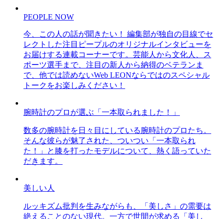
PEOPLE NOW
今、この人の話が聞きたい！ 編集部が独自の目線でセ
レクトした注目ピープルのオリジナルインタビューを
お届けする連載コーナーです。芸能人から文化人、ス
ポーツ選手まで、注目の新人から納得のベテランま
で、他では読めないWeb LEONならではのスペシャル
トークをお楽しみください！
腕時計のプロが選ぶ「一本取られました！」
数多の腕時計を日々目にしている腕時計のプロたち。
そんな彼らが魅了された、ついつい「一本取られ
た！」と膝を打ったモデルについて、熱く語っていた
だきます。
美しい人
ルッキズム批判を生みながらも、「美しさ」の需要は
絶えることのない現代。一方で世間が求める「美し