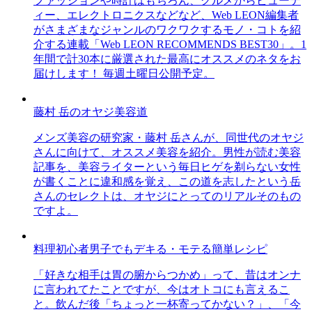
ファッションや時計はもちろん、グルメからビューテ
ィー、エレクトロニクスなどなど、Web LEON編集者
がさまざまなジャンルのワクワクするモノ・コトを紹
介する連載「Web LEON RECOMMENDS BEST30」。1
年間で計30本に厳選された最高にオススメのネタをお
届けします！ 毎週土曜日公開予定。
藤村 岳のオヤジ美容道
メンズ美容の研究家・藤村 岳さんが、同世代のオヤジ
さんに向けて、オススメ美容を紹介。男性が読む美容
記事を、美容ライターという毎日ヒゲを剃らない女性
が書くことに違和感を覚え、この道を志したという岳
さんのセレクトは、オヤジにとってのリアルそのもの
ですよ。
料理初心者男子でもデキる・モテる簡単レシピ
「好きな相手は胃の腑からつかめ」って、昔はオンナ
に言われてたことですが、今はオトコにも言えるこ
と。飲んだ後「ちょっと一杯寄ってかない？」、「今