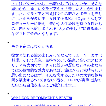
さ」はパターン化し、形骸化してはいないか、そんな
思いから、新しいグラビア企画「美しい人」が生まれ
ました。グラビアと言えば女性の若さとボディを売り
にした企画が多い中、女性であるKaori Oguriさんをプ
ロデューサーに据え、豊かな人生経験を持つ女性たち
の、内面から醸し出される“大人の美しさ”に迫る新た
なグラビア企画となります。
モテる宿にはワケがある
彼女と訪れる旅の楽しみってなんでしょう？ まずは
料理、そして景色。気持ちのいい温泉と高いホスピタ
リティも大切です。さらに設えや歴史などその宿なら
ではの個性的な魅力があれば、旅はきっと素晴らしい
思い出になるはず。そんな恋するふたりの大切な旅時
間を演出する“ハズさない”宿を、LEONが実際に訪れ
た中から自信をもってご紹介します。
Web LEON RECOMMENDS BEST30