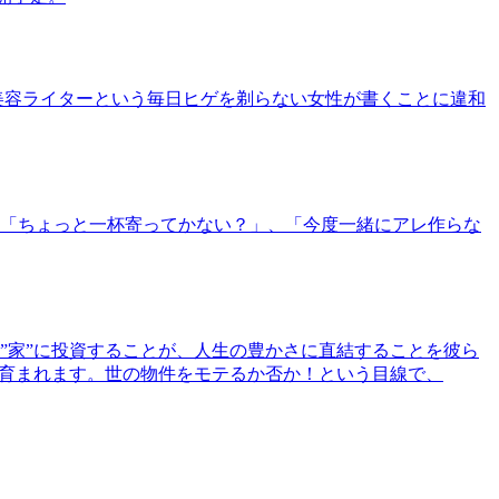
美容ライターという毎日ヒゲを剃らない女性が書くことに違和
「ちょっと一杯寄ってかない？」、「今度一緒にアレ作らな
”家”に投資することが、人生の豊かさに直結することを彼ら
で育まれます。世の物件をモテるか否か！という目線で、