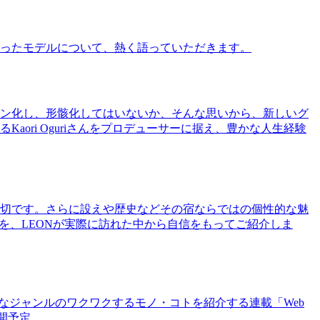
ったモデルについて、熱く語っていただきます。
ン化し、形骸化してはいないか、そんな思いから、新しいグ
ri Oguriさんをプロデューサーに据え、豊かな人生経験
切です。さらに設えや歴史などその宿ならではの個性的な魅
を、LEONが実際に訪れた中から自信をもってご紹介しま
まなジャンルのワクワクするモノ・コトを紹介する連載「Web
公開予定。