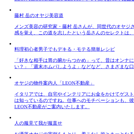
藤村 岳のオヤジ美容道
メンズ美容の研究家・藤村 岳さんが、同世代のオヤジ
感を覚え、この道を志したという岳さんのセレクトは、
料理初心者男子でもデキる・モテる簡単レシピ
「好きな相手は胃の腑からつかめ」って、昔はオンナに
い？」「週末ホムパしようよ」などなど、さまざまな口
オヤジの物件案内人「LEON不動産」
イタリアでは、自宅やインテリアにお金をかけてゲスト
は知っているのですね。仕事へのモチベーションも、彼
LEON不動産がご案内いたします。
人の服見て我が服直せ