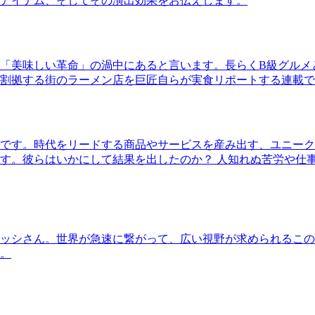
アイテム、そしてその演出効果をお伝えします。
「美味しい革命」の渦中にあると言います。長らくB級グルメ
割拠する街のラーメン店を巨匠自らが実食リポートする連載で
です。時代をリードする商品やサービスを産み出す、ユニーク
す。彼らはいかにして結果を出したのか？ 人知れぬ苦労や仕
ッシさん。世界が急速に繋がって、広い視野が求められるこの
。