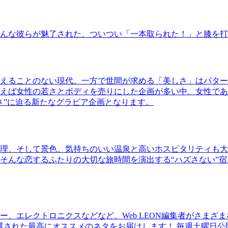
んな彼らが魅了された、ついつい「一本取られた！」と膝を打
えることのない現代。一方で世間が求める「美しさ」はパター
ば女性の若さとボディを売りにした企画が多い中、女性であるKao
さ”に迫る新たなグラビア企画となります。
理、そして景色。気持ちのいい温泉と高いホスピタリティも大
そんな恋するふたりの大切な旅時間を演出する“ハズさない”宿
、エレクトロニクスなどなど、Web LEON編集者がさまざ
30本に厳選された最高にオススメのネタをお届けします！ 毎週土曜日