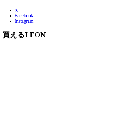
X
Facebook
Instagram
買えるLEON