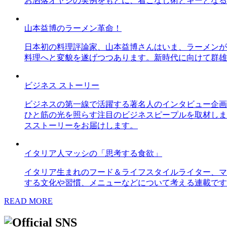
お洒落オヤジの実例をもとに、着こなし術とキーとなる
山本益博のラーメン革命！
日本初の料理評論家、山本益博さんはいま、ラーメンが
料理へと変貌を遂げつつあります。新時代に向けて群雄
ビジネス ストーリー
ビジネスの第一線で活躍する著名人のインタビュー企画
ひと筋の光を照らす注目のビジネスピープルを取材しま
スストーリーをお届けします。
イタリア人マッシの「思考する食欲」
イタリア生まれのフード＆ライフスタイルライター、マ
する文化や習慣、メニューなどについて考える連載です
READ MORE