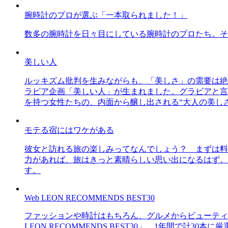
腕時計のプロが選ぶ「一本取られました！」
数多の腕時計を日々目にしている腕時計のプロたち。そ
美しい人
ルッキズム批判を生みながらも、「美しさ」の需要は絶
ラビア企画「美しい人」が生まれました。グラビアと言え
を持つ女性たちの、内面から醸し出される“大人の美し
モテる宿にはワケがある
彼女と訪れる旅の楽しみってなんでしょう？ まずは料
力があれば、旅はきっと素晴らしい思い出になるはず。
す。
Web LEON RECOMMENDS BEST30
ファッションや時計はもちろん、グルメからビューティー
LEON RECOMMENDS BEST30」。1年間で計