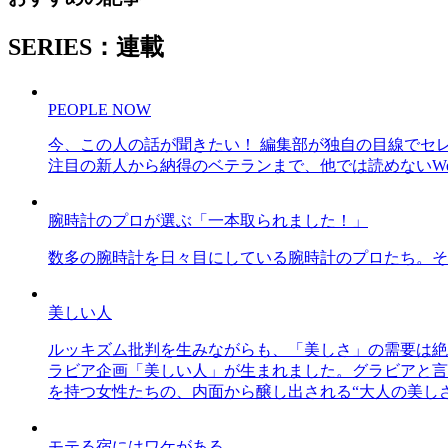
SERIES：連載
PEOPLE NOW
今、この人の話が聞きたい！ 編集部が独自の目線でセ
注目の新人から納得のベテランまで、他では読めないWe
腕時計のプロが選ぶ「一本取られました！」
数多の腕時計を日々目にしている腕時計のプロたち。そ
美しい人
ルッキズム批判を生みながらも、「美しさ」の需要は絶
ラビア企画「美しい人」が生まれました。グラビアと言え
を持つ女性たちの、内面から醸し出される“大人の美し
モテる宿にはワケがある