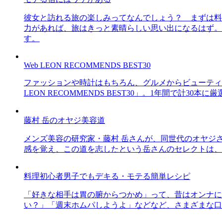
彼女と訪れる旅の楽しみってなんでしょう？ まずは料
力があれば、旅はきっと素晴らしい思い出になるはず。
す。
Web LEON RECOMMENDS BEST30
ファッションや時計はもちろん、グルメからビューティー
LEON RECOMMENDS BEST30」。1年間で計
藤村 岳のオヤジ美容道
メンズ美容の研究家・藤村 岳さんが、同世代のオヤジ
感を覚え、この道を志したという岳さんのセレクトは、
料理初心者男子でもデキる・モテる簡単レシピ
「好きな相手は胃の腑からつかめ」って、昔はオンナに
い？」「週末ホムパしようよ」などなど、さまざまな口