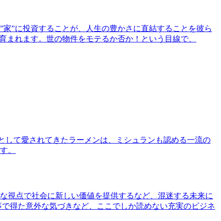
”家”に投資することが、人生の豊かさに直結することを彼ら
で育まれます。世の物件をモテるか否か！という目線で、
として愛されてきたラーメンは、ミシュランも認める一流の
す。
な視点で社会に新しい価値を提供するなど、混迷する未来に
事で得た意外な気づきなど、ここでしか読めない充実のビジネ