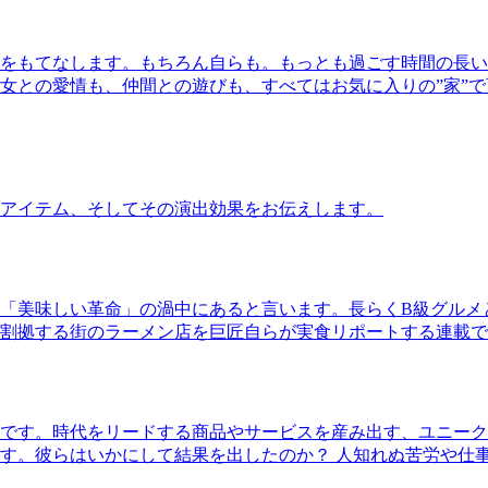
をもてなします。もちろん自らも。もっとも過ごす時間の長い
女との愛情も、仲間との遊びも、すべてはお気に入りの”家”
アイテム、そしてその演出効果をお伝えします。
「美味しい革命」の渦中にあると言います。長らくB級グルメ
割拠する街のラーメン店を巨匠自らが実食リポートする連載で
です。時代をリードする商品やサービスを産み出す、ユニーク
す。彼らはいかにして結果を出したのか？ 人知れぬ苦労や仕