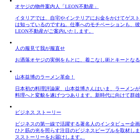
オヤジの物件案内人「LEON不動産」
イタリアでは、自宅やインテリアにお金をかけてゲスト
は知っているのですね。仕事へのモチベーションも、彼
LEON不動産がご案内いたします。
人の服見て我が服直せ
お洒落オヤジの実例をもとに、着こなし術とキーとなる
山本益博のラーメン革命！
日本初の料理評論家、山本益博さんはいま、ラーメンが
料理へと変貌を遂げつつあります。新時代に向けて群雄
ビジネス ストーリー
ビジネスの第一線で活躍する著名人のインタビュー企画
ひと筋の光を照らす注目のビジネスピープルを取材しま
スストーリーをお届けします。