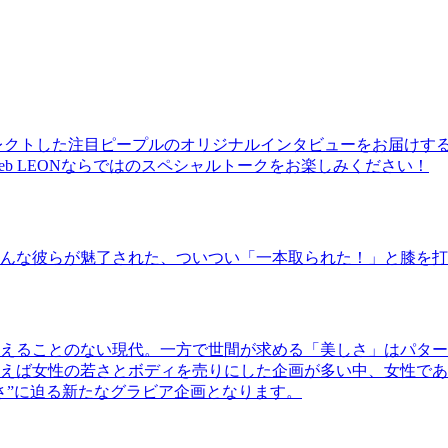
レクトした注目ピープルのオリジナルインタビューをお届けす
b LEONならではのスペシャルトークをお楽しみください！
んな彼らが魅了された、ついつい「一本取られた！」と膝を打
えることのない現代。一方で世間が求める「美しさ」はパター
ば女性の若さとボディを売りにした企画が多い中、女性であるKao
さ”に迫る新たなグラビア企画となります。