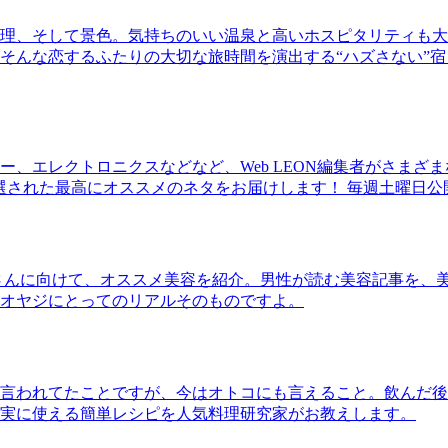
理、そして景色。気持ちのいい温泉と高いホスピタリティも大
そんな恋するふたりの大切な旅時間を演出する“ハズさない”宿
、エレクトロニクスなどなど、Web LEON編集者がさまざ
30本に厳選された最高にオススメのネタをお届けします！ 毎週土曜日
さんに向けて、オススメ美容を紹介。男性が読む美容記事を、
オヤジにとってのリアルそのものですよ。
言われてたことですが、今はオトコにも言えること。飲んだ後
実に使える簡単レシピを人気料理研究家がお教えします。