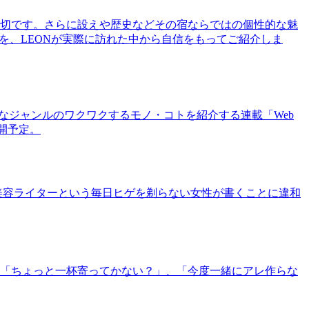
切です。さらに設えや歴史などその宿ならではの個性的な魅
を、LEONが実際に訪れた中から自信をもってご紹介しま
まなジャンルのワクワクするモノ・コトを紹介する連載「Web
公開予定。
美容ライターという毎日ヒゲを剃らない女性が書くことに違和
「ちょっと一杯寄ってかない？」、「今度一緒にアレ作らな