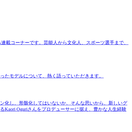
る連載コーナーです。芸能人から文化人、スポーツ選手まで、
ったモデルについて、熱く語っていただきます。
ン化し、形骸化してはいないか、そんな思いから、新しいグ
ri Oguriさんをプロデューサーに据え、豊かな人生経験