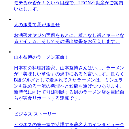
モテるか否か！という目線で、LEON不動産がご案内
いたします。
人の服見て我が服直せ
お洒落オヤジの実例をもとに、着こなし術とキーとな
るアイテム、そしてその演出効果をお伝えします。
山本益博のラーメン革命！
日本初の料理評論家、山本益博さんはいま、ラーメン
が「美味しい革命」の渦中にあると言います。長らく
B級グルメとして愛されてきたラーメンは、ミシュラ
ンも認める一流の料理へと変貌を遂げつつあります。
新時代に向けて群雄割拠する街のラーメン店を巨匠自
らが実食リポートする連載です。
ビジネス ストーリー
ビジネスの第一線で活躍する著名人のインタビュー企