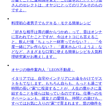
が書くことに違和感を覚え、この道を志したという岳
さんのセレクトは、オヤジにとってのリアルそのもの
ですよ。
料理初心者男子でもデキる・モテる簡単レシピ
「好きな相手は胃の腑からつかめ」って、昔はオンナ
に言われてたことですが、今はオトコにも言えるこ
と。飲んだ後「ちょっと一杯寄ってかない？」、「今
度一緒にアレ作らない？」「週末ホムパしようよ」な
どなど、さまざまな口実に使える簡単レシピを人気料
理研究家がお教えします。
オヤジの物件案内人「LEON不動産」
イタリアでは、自宅やインテリアにお金をかけてゲス
トをもてなします。もちろん自らも。もっとも過ごす
時間の長い”家”に投資することが、人生の豊かさに直
結することを彼らは知っているのですね。仕事へのモ
チベーションも、彼女との愛情も、仲間との遊びも、
すべてはお気に入りの”家”で育まれます。世の物件を