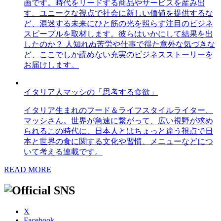
画です。時代をリードする商品やサービスを産み出
す、ユニークな視点で社会に新しい価値を提供するな
ど、混迷する未来にひと筋の光を照らす注目のビジネ
スピープルを取材します。彼らはいかにして結果を出
したのか？ 人知れぬ苦労や仕事で得た意外な気づきな
ど、ここでしか読めない充実のビジネスストーリーを
お届けします。
イタリア人マッシの「思考する食欲」
イタリア生まれのフード＆ライフスタイルライター、
マッシさん。世界が急速に繋がって、広い視野が求め
られるこの時代に、日本人とはちょっと違う視点で日
本と世界の食に関する文化や習慣、メニューなどにつ
いて考える連載です。
READ MORE
X
Facebook