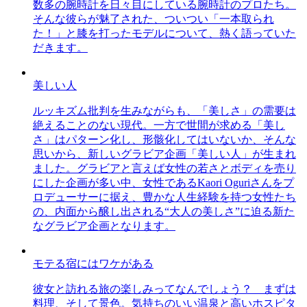
数多の腕時計を日々目にしている腕時計のプロたち。
そんな彼らが魅了された、ついつい「一本取られ
た！」と膝を打ったモデルについて、熱く語っていた
だきます。
美しい人
ルッキズム批判を生みながらも、「美しさ」の需要は
絶えることのない現代。一方で世間が求める「美し
さ」はパターン化し、形骸化してはいないか、そんな
思いから、新しいグラビア企画「美しい人」が生まれ
ました。グラビアと言えば女性の若さとボディを売り
にした企画が多い中、女性であるKaori Oguriさんをプ
ロデューサーに据え、豊かな人生経験を持つ女性たち
の、内面から醸し出される“大人の美しさ”に迫る新た
なグラビア企画となります。
モテる宿にはワケがある
彼女と訪れる旅の楽しみってなんでしょう？ まずは
料理、そして景色。気持ちのいい温泉と高いホスピタ