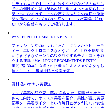
リティも大切です。さらに設えや歴史などその宿なら
ではの個性的な魅力があれば、旅はきっと素晴らしい
思い出になるはず。そんな恋するふたりの大切な旅時
間を演出する“ハズさない”宿を、LEONが実際に訪れ
た中から自信をもってご紹介します。
Web LEON RECOMMENDS BEST30
ファッションや時計はもちろん、グルメからビューテ
ィー、エレクトロニクスなどなど、Web LEON編集者
がさまざまなジャンルのワクワクするモノ・コトを紹
介する連載「Web LEON RECOMMENDS BEST30」。1
年間で計30本に厳選された最高にオススメのネタをお
届けします！ 毎週土曜日公開予定。
藤村 岳のオヤジ美容道
メンズ美容の研究家・藤村 岳さんが、同世代のオヤジ
さんに向けて、オススメ美容を紹介。男性が読む美容
記事を、美容ライターという毎日ヒゲを剃らない女性