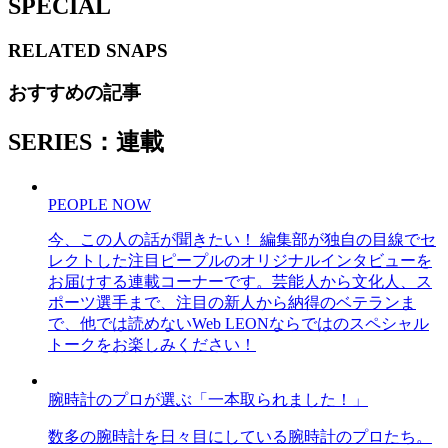
SPECIAL
RELATED
SNAPS
おすすめの記事
SERIES：連載
PEOPLE NOW
今、この人の話が聞きたい！ 編集部が独自の目線でセ
レクトした注目ピープルのオリジナルインタビューを
お届けする連載コーナーです。芸能人から文化人、ス
ポーツ選手まで、注目の新人から納得のベテランま
で、他では読めないWeb LEONならではのスペシャル
トークをお楽しみください！
腕時計のプロが選ぶ「一本取られました！」
数多の腕時計を日々目にしている腕時計のプロたち。