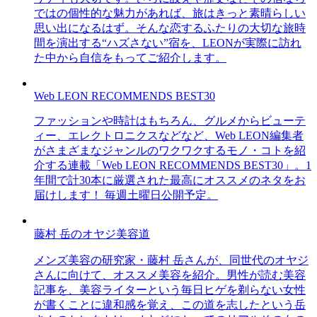
ではの個性的な魅力があれば、旅はきっと素晴らしい
思い出になるはず。そんな恋するふたりの大切な旅時
間を演出する“ハズさない”宿を、LEONが実際に訪れ
た中から自信をもってご紹介します。
Web LEON RECOMMENDS BEST30
ファッションや時計はもちろん、グルメからビューテ
ィー、エレクトロニクスなどなど、Web LEON編集者
がさまざまなジャンルのワクワクするモノ・コトを紹
介する連載「Web LEON RECOMMENDS BEST30」。1
年間で計30本に厳選された最高にオススメのネタをお
届けします！ 毎週土曜日公開予定。
藤村 岳のオヤジ美容道
メンズ美容の研究家・藤村 岳さんが、同世代のオヤジ
さんに向けて、オススメ美容を紹介。男性が読む美容
記事を、美容ライターという毎日ヒゲを剃らない女性
が書くことに違和感を覚え、この道を志したという岳