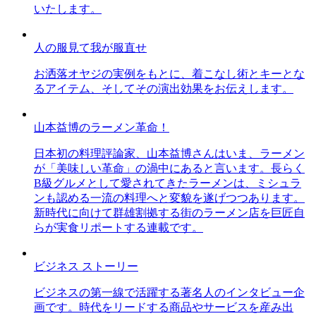
いたします。
人の服見て我が服直せ
お洒落オヤジの実例をもとに、着こなし術とキーとな
るアイテム、そしてその演出効果をお伝えします。
山本益博のラーメン革命！
日本初の料理評論家、山本益博さんはいま、ラーメン
が「美味しい革命」の渦中にあると言います。長らく
B級グルメとして愛されてきたラーメンは、ミシュラ
ンも認める一流の料理へと変貌を遂げつつあります。
新時代に向けて群雄割拠する街のラーメン店を巨匠自
らが実食リポートする連載です。
ビジネス ストーリー
ビジネスの第一線で活躍する著名人のインタビュー企
画です。時代をリードする商品やサービスを産み出