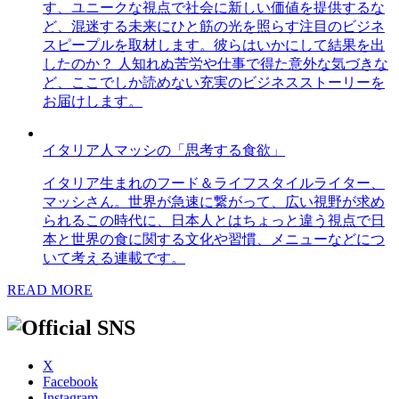
す、ユニークな視点で社会に新しい価値を提供するな
ど、混迷する未来にひと筋の光を照らす注目のビジネ
スピープルを取材します。彼らはいかにして結果を出
したのか？ 人知れぬ苦労や仕事で得た意外な気づきな
ど、ここでしか読めない充実のビジネスストーリーを
お届けします。
イタリア人マッシの「思考する食欲」
イタリア生まれのフード＆ライフスタイルライター、
マッシさん。世界が急速に繋がって、広い視野が求め
られるこの時代に、日本人とはちょっと違う視点で日
本と世界の食に関する文化や習慣、メニューなどにつ
いて考える連載です。
READ MORE
X
Facebook
Instagram