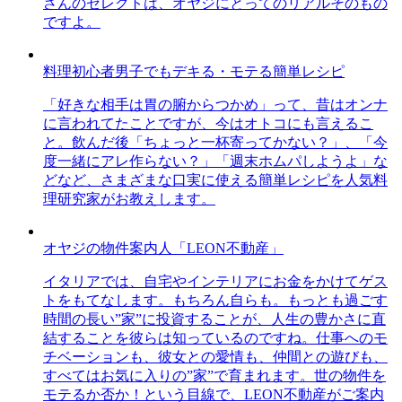
さんのセレクトは、オヤジにとってのリアルそのもの
ですよ。
料理初心者男子でもデキる・モテる簡単レシピ
「好きな相手は胃の腑からつかめ」って、昔はオンナ
に言われてたことですが、今はオトコにも言えるこ
と。飲んだ後「ちょっと一杯寄ってかない？」、「今
度一緒にアレ作らない？」「週末ホムパしようよ」な
どなど、さまざまな口実に使える簡単レシピを人気料
理研究家がお教えします。
オヤジの物件案内人「LEON不動産」
イタリアでは、自宅やインテリアにお金をかけてゲス
トをもてなします。もちろん自らも。もっとも過ごす
時間の長い”家”に投資することが、人生の豊かさに直
結することを彼らは知っているのですね。仕事へのモ
チベーションも、彼女との愛情も、仲間との遊びも、
すべてはお気に入りの”家”で育まれます。世の物件を
モテるか否か！という目線で、LEON不動産がご案内