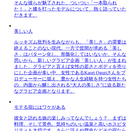
そんな彼らが魅了された、ついつい「一本取られ
た！」と膝を打ったモデルについて、熱く語っていた
だきます。
美しい人
ルッキズム批判を生みながらも、「美しさ」の需要は
絶えることのない現代。一方で世間が求める「美し
さ」はパターン化し、形骸化してはいないか、そんな
思いから、新しいグラビア企画「美しい人」が生まれ
ました。グラビアと言えば女性の若さとボディを売り
にした企画が多い中、女性であるKaori Oguriさんをプ
ロデューサーに据え、豊かな人生経験を持つ女性たち
の、内面から醸し出される“大人の美しさ”に迫る新た
なグラビア企画となります。
モテる宿にはワケがある
彼女と訪れる旅の楽しみってなんでしょう？ まずは
料理、そして景色。気持ちのいい温泉と高いホスピタ
リティも大切です。さらに設えや歴史などその宿なら