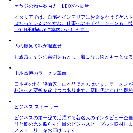
オヤジの物件案内人「LEON不動産」
イタリアでは、自宅やインテリアにお金をかけてゲスト
は知っているのですね。仕事へのモチベーションも、彼
LEON不動産がご案内いたします。
人の服見て我が服直せ
お洒落オヤジの実例をもとに、着こなし術とキーとなる
山本益博のラーメン革命！
日本初の料理評論家、山本益博さんはいま、ラーメンが
料理へと変貌を遂げつつあります。新時代に向けて群雄
ビジネス ストーリー
ビジネスの第一線で活躍する著名人のインタビュー企画
ひと筋の光を照らす注目のビジネスピープルを取材しま
スストーリーをお届けします。