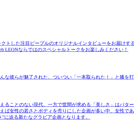
レクトした注目ピープルのオリジナルインタビューをお届けす
b LEONならではのスペシャルトークをお楽しみください！
んな彼らが魅了された、ついつい「一本取られた！」と膝を打
えることのない現代。一方で世間が求める「美しさ」はパター
ば女性の若さとボディを売りにした企画が多い中、女性であるKao
さ”に迫る新たなグラビア企画となります。