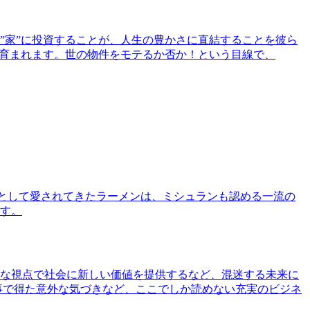
”家”に投資することが、人生の豊かさに直結することを彼ら
で育まれます。世の物件をモテるか否か！という目線で、
として愛されてきたラーメンは、ミシュランも認める一流の
す。
な視点で社会に新しい価値を提供するなど、混迷する未来に
事で得た意外な気づきなど、ここでしか読めない充実のビジネ