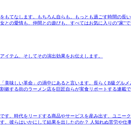
をもてなします。もちろん自らも。もっとも過ごす時間の長い
女との愛情も、仲間との遊びも、すべてはお気に入りの”家”
アイテム、そしてその演出効果をお伝えします。
「美味しい革命」の渦中にあると言います。長らくB級グルメ
割拠する街のラーメン店を巨匠自らが実食リポートする連載で
です。時代をリードする商品やサービスを産み出す、ユニーク
す。彼らはいかにして結果を出したのか？ 人知れぬ苦労や仕