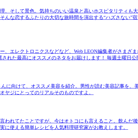
理、そして景色。気持ちのいい温泉と高いホスピタリティも大
そんな恋するふたりの大切な旅時間を演出する“ハズさない”宿
、エレクトロニクスなどなど、Web LEON編集者がさまざ
30本に厳選された最高にオススメのネタをお届けします！ 毎週土曜日
さんに向けて、オススメ美容を紹介。男性が読む美容記事を、
オヤジにとってのリアルそのものですよ。
言われてたことですが、今はオトコにも言えること。飲んだ後
実に使える簡単レシピを人気料理研究家がお教えします。