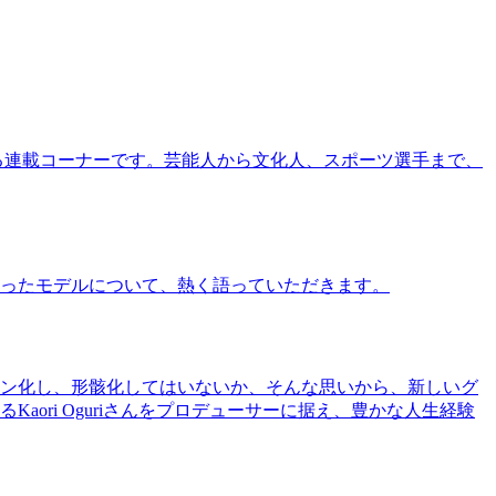
る連載コーナーです。芸能人から文化人、スポーツ選手まで、
ったモデルについて、熱く語っていただきます。
ン化し、形骸化してはいないか、そんな思いから、新しいグ
ri Oguriさんをプロデューサーに据え、豊かな人生経験