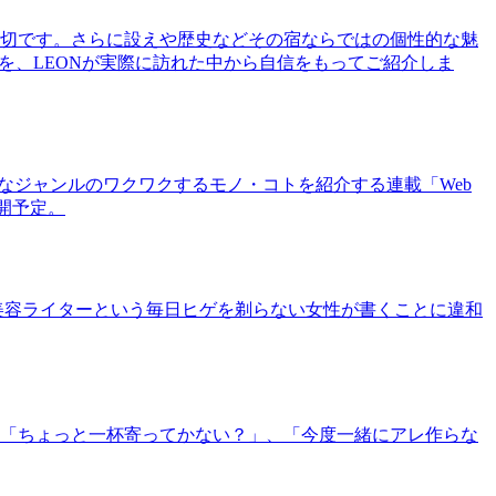
切です。さらに設えや歴史などその宿ならではの個性的な魅
を、LEONが実際に訪れた中から自信をもってご紹介しま
まなジャンルのワクワクするモノ・コトを紹介する連載「Web
公開予定。
美容ライターという毎日ヒゲを剃らない女性が書くことに違和
「ちょっと一杯寄ってかない？」、「今度一緒にアレ作らな