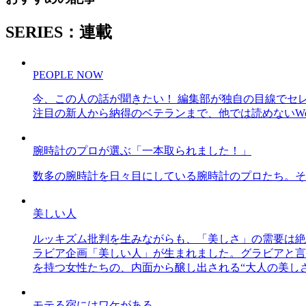
SERIES：連載
PEOPLE NOW
今、この人の話が聞きたい！ 編集部が独自の目線でセ
注目の新人から納得のベテランまで、他では読めないWe
腕時計のプロが選ぶ「一本取られました！」
数多の腕時計を日々目にしている腕時計のプロたち。そ
美しい人
ルッキズム批判を生みながらも、「美しさ」の需要は絶
ラビア企画「美しい人」が生まれました。グラビアと言え
を持つ女性たちの、内面から醸し出される“大人の美し
モテる宿にはワケがある