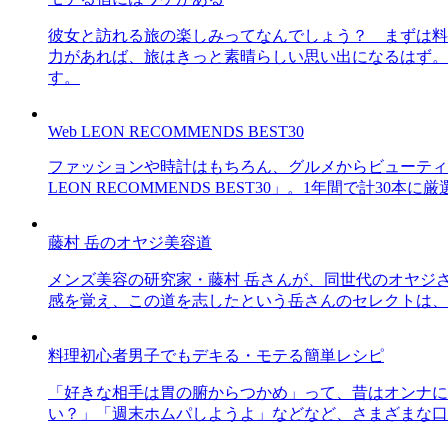
彼女と訪れる旅の楽しみってなんでしょう？ まずは料
力があれば、旅はきっと素晴らしい思い出になるはず。
す。
Web LEON RECOMMENDS BEST30
ファッションや時計はもちろん、グルメからビューティー
LEON RECOMMENDS BEST30」。1年間で計
藤村 岳のオヤジ美容道
メンズ美容の研究家・藤村 岳さんが、同世代のオヤジ
感を覚え、この道を志したという岳さんのセレクトは、
料理初心者男子でもデキる・モテる簡単レシピ
「好きな相手は胃の腑からつかめ」って、昔はオンナに
い？」「週末ホムパしようよ」などなど、さまざまな口