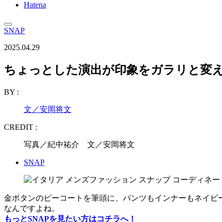
Hatena
SNAP
2025.04.29
ちょっとした演出が印象をガラリと変
BY :
文／安岡将文
CREDIT :
写真／紀中祐介 文／安岡将文
SNAP
金ボタンのピーコートを筆頭に、パンツもインナーもネイビ
なんですよね。
もっとSNAPを見たい方はコチラへ！