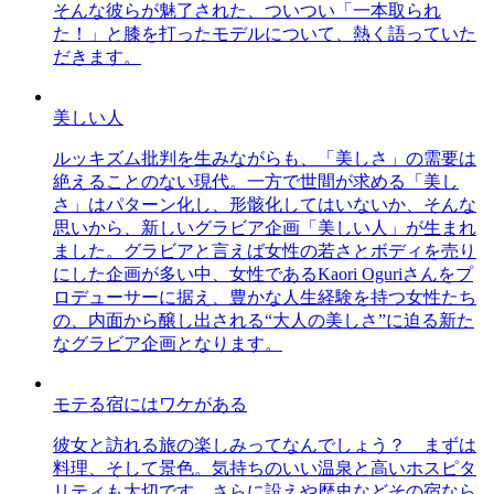
そんな彼らが魅了された、ついつい「一本取られ
た！」と膝を打ったモデルについて、熱く語っていた
だきます。
美しい人
ルッキズム批判を生みながらも、「美しさ」の需要は
絶えることのない現代。一方で世間が求める「美し
さ」はパターン化し、形骸化してはいないか、そんな
思いから、新しいグラビア企画「美しい人」が生まれ
ました。グラビアと言えば女性の若さとボディを売り
にした企画が多い中、女性であるKaori Oguriさんをプ
ロデューサーに据え、豊かな人生経験を持つ女性たち
の、内面から醸し出される“大人の美しさ”に迫る新た
なグラビア企画となります。
モテる宿にはワケがある
彼女と訪れる旅の楽しみってなんでしょう？ まずは
料理、そして景色。気持ちのいい温泉と高いホスピタ
リティも大切です。さらに設えや歴史などその宿なら