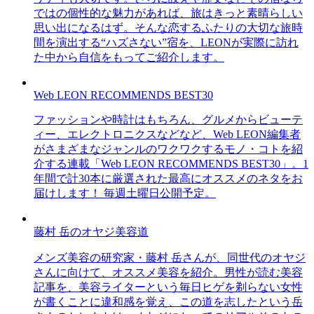
ではの個性的な魅力があれば、旅はきっと素晴らしい
思い出になるはず。そんな恋するふたりの大切な旅時
間を演出する“ハズさない”宿を、LEONが実際に訪れ
た中から自信をもってご紹介します。
Web LEON RECOMMENDS BEST30
ファッションや時計はもちろん、グルメからビューテ
ィー、エレクトロニクスなどなど、Web LEON編集者
がさまざまなジャンルのワクワクするモノ・コトを紹
介する連載「Web LEON RECOMMENDS BEST30」。1
年間で計30本に厳選された最高にオススメのネタをお
届けします！ 毎週土曜日公開予定。
藤村 岳のオヤジ美容道
メンズ美容の研究家・藤村 岳さんが、同世代のオヤジ
さんに向けて、オススメ美容を紹介。男性が読む美容
記事を、美容ライターという毎日ヒゲを剃らない女性
が書くことに違和感を覚え、この道を志したという岳