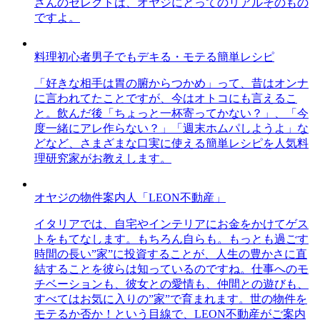
さんのセレクトは、オヤジにとってのリアルそのもの
ですよ。
料理初心者男子でもデキる・モテる簡単レシピ
「好きな相手は胃の腑からつかめ」って、昔はオンナ
に言われてたことですが、今はオトコにも言えるこ
と。飲んだ後「ちょっと一杯寄ってかない？」、「今
度一緒にアレ作らない？」「週末ホムパしようよ」な
どなど、さまざまな口実に使える簡単レシピを人気料
理研究家がお教えします。
オヤジの物件案内人「LEON不動産」
イタリアでは、自宅やインテリアにお金をかけてゲス
トをもてなします。もちろん自らも。もっとも過ごす
時間の長い”家”に投資することが、人生の豊かさに直
結することを彼らは知っているのですね。仕事へのモ
チベーションも、彼女との愛情も、仲間との遊びも、
すべてはお気に入りの”家”で育まれます。世の物件を
モテるか否か！という目線で、LEON不動産がご案内