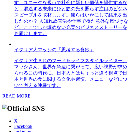
す、ユニークな視点で社会に新しい価値を提供するな
ど、混迷する未来にひと筋の光を照らす注目のビジネ
スピープルを取材します。彼らはいかにして結果を出
したのか？ 人知れぬ苦労や仕事で得た意外な気づきな
ど、ここでしか読めない充実のビジネスストーリーを
お届けします。
イタリア人マッシの「思考する食欲」
イタリア生まれのフード＆ライフスタイルライター、
マッシさん。世界が急速に繋がって、広い視野が求め
られるこの時代に、日本人とはちょっと違う視点で日
本と世界の食に関する文化や習慣、メニューなどにつ
いて考える連載です。
READ MORE
X
Facebook
Instagram