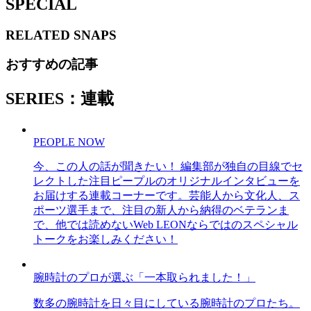
SPECIAL
RELATED
SNAPS
おすすめの記事
SERIES：連載
PEOPLE NOW
今、この人の話が聞きたい！ 編集部が独自の目線でセ
レクトした注目ピープルのオリジナルインタビューを
お届けする連載コーナーです。芸能人から文化人、ス
ポーツ選手まで、注目の新人から納得のベテランま
で、他では読めないWeb LEONならではのスペシャル
トークをお楽しみください！
腕時計のプロが選ぶ「一本取られました！」
数多の腕時計を日々目にしている腕時計のプロたち。