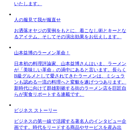
いたします。
人の服見て我が服直せ
お洒落オヤジの実例をもとに、着こなし術とキーとな
るアイテム、そしてその演出効果をお伝えします。
山本益博のラーメン革命！
日本初の料理評論家、山本益博さんはいま、ラーメン
が「美味しい革命」の渦中にあると言います。長らく
B級グルメとして愛されてきたラーメンは、ミシュラ
ンも認める一流の料理へと変貌を遂げつつあります。
新時代に向けて群雄割拠する街のラーメン店を巨匠自
らが実食リポートする連載です。
ビジネス ストーリー
ビジネスの第一線で活躍する著名人のインタビュー企
画です。時代をリードする商品やサービスを産み出