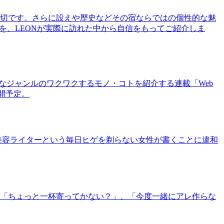
切です。さらに設えや歴史などその宿ならではの個性的な魅
を、LEONが実際に訪れた中から自信をもってご紹介しま
まなジャンルのワクワクするモノ・コトを紹介する連載「Web
公開予定。
美容ライターという毎日ヒゲを剃らない女性が書くことに違和
「ちょっと一杯寄ってかない？」、「今度一緒にアレ作らな