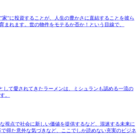
”家”に投資することが、人生の豊かさに直結することを彼ら
で育まれます。世の物件をモテるか否か！という目線で、
として愛されてきたラーメンは、ミシュランも認める一流の
す。
な視点で社会に新しい価値を提供するなど、混迷する未来に
事で得た意外な気づきなど、ここでしか読めない充実のビジネ