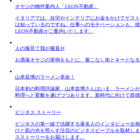
オヤジの物件案内人「LEON不動産」
イタリアでは、自宅やインテリアにお金をかけてゲスト
は知っているのですね。仕事へのモチベーションも、彼
LEON不動産がご案内いたします。
人の服見て我が服直せ
お洒落オヤジの実例をもとに、着こなし術とキーとなる
山本益博のラーメン革命！
日本初の料理評論家、山本益博さんはいま、ラーメンが
料理へと変貌を遂げつつあります。新時代に向けて群雄
ビジネス ストーリー
ビジネスの第一線で活躍する著名人のインタビュー企画
ひと筋の光を照らす注目のビジネスピープルを取材しま
スストーリーをお届けします。