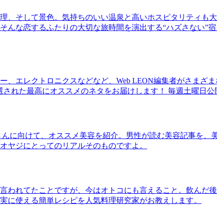
理、そして景色。気持ちのいい温泉と高いホスピタリティも大
そんな恋するふたりの大切な旅時間を演出する“ハズさない”宿
、エレクトロニクスなどなど、Web LEON編集者がさまざ
30本に厳選された最高にオススメのネタをお届けします！ 毎週土曜日
さんに向けて、オススメ美容を紹介。男性が読む美容記事を、
オヤジにとってのリアルそのものですよ。
言われてたことですが、今はオトコにも言えること。飲んだ後
実に使える簡単レシピを人気料理研究家がお教えします。