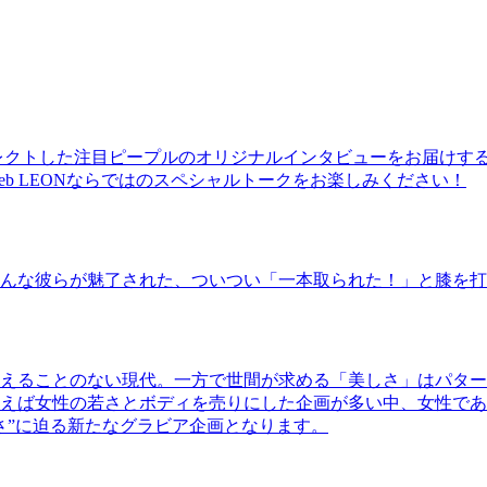
レクトした注目ピープルのオリジナルインタビューをお届けす
b LEONならではのスペシャルトークをお楽しみください！
んな彼らが魅了された、ついつい「一本取られた！」と膝を打
えることのない現代。一方で世間が求める「美しさ」はパター
ば女性の若さとボディを売りにした企画が多い中、女性であるKao
さ”に迫る新たなグラビア企画となります。