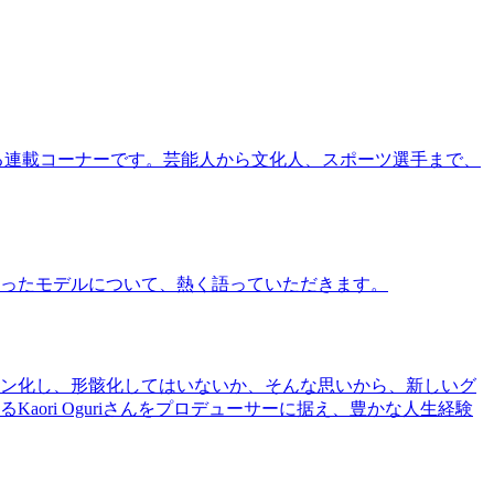
る連載コーナーです。芸能人から文化人、スポーツ選手まで、
ったモデルについて、熱く語っていただきます。
ン化し、形骸化してはいないか、そんな思いから、新しいグ
ri Oguriさんをプロデューサーに据え、豊かな人生経験