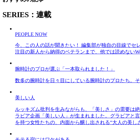
SERIES：連載
PEOPLE NOW
今、この人の話が聞きたい！ 編集部が独自の目線でセ
注目の新人から納得のベテランまで、他では読めないWe
腕時計のプロが選ぶ「一本取られました！」
数多の腕時計を日々目にしている腕時計のプロたち。そ
美しい人
ルッキズム批判を生みながらも、「美しさ」の需要は絶
ラビア企画「美しい人」が生まれました。グラビアと言え
を持つ女性たちの、内面から醸し出される“大人の美し
モテる宿にはワケがある