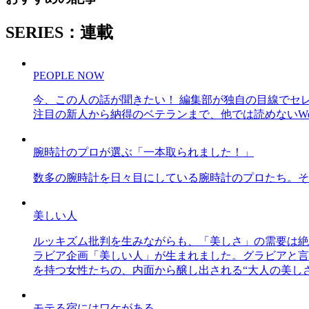
SERIES：連載
PEOPLE NOW
今、この人の話が聞きたい！ 編集部が独自の目線でセ
注目の新人から納得のベテランまで、他では読めないWe
腕時計のプロが選ぶ「一本取られました！」
数多の腕時計を日々目にしている腕時計のプロたち。そ
美しい人
ルッキズム批判を生みながらも、「美しさ」の需要は絶
ラビア企画「美しい人」が生まれました。グラビアと言え
を持つ女性たちの、内面から醸し出される“大人の美し
モテる宿にはワケがある