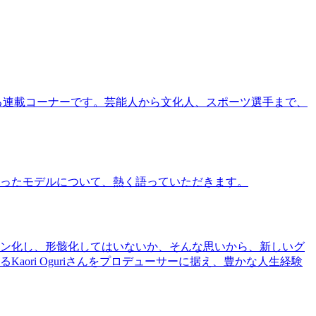
る連載コーナーです。芸能人から文化人、スポーツ選手まで、
ったモデルについて、熱く語っていただきます。
ン化し、形骸化してはいないか、そんな思いから、新しいグ
ri Oguriさんをプロデューサーに据え、豊かな人生経験