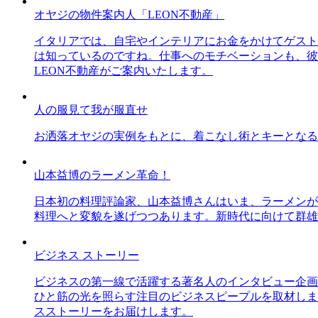
オヤジの物件案内人「LEON不動産」
イタリアでは、自宅やインテリアにお金をかけてゲスト
は知っているのですね。仕事へのモチベーションも、彼
LEON不動産がご案内いたします。
人の服見て我が服直せ
お洒落オヤジの実例をもとに、着こなし術とキーとなる
山本益博のラーメン革命！
日本初の料理評論家、山本益博さんはいま、ラーメンが
料理へと変貌を遂げつつあります。新時代に向けて群雄
ビジネス ストーリー
ビジネスの第一線で活躍する著名人のインタビュー企画
ひと筋の光を照らす注目のビジネスピープルを取材しま
スストーリーをお届けします。