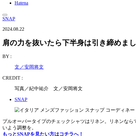
Hatena
SNAP
2024.08.22
肩の力を抜いたら下半身は引き締めま
BY :
文／安岡将文
CREDIT :
写真／紀中祐介 文／安岡将文
SNAP
プルオーバータイプのチェックシャツはリネン。リネンなら
いよう調整を。
もっとSNAPを見たい方はコチラへ！