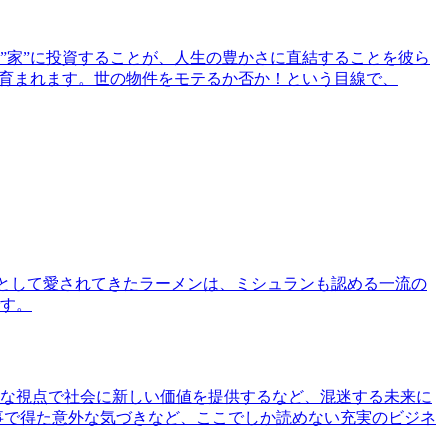
”家”に投資することが、人生の豊かさに直結することを彼ら
で育まれます。世の物件をモテるか否か！という目線で、
として愛されてきたラーメンは、ミシュランも認める一流の
す。
な視点で社会に新しい価値を提供するなど、混迷する未来に
事で得た意外な気づきなど、ここでしか読めない充実のビジネ