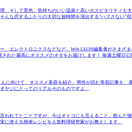
理、そして景色。気持ちのいい温泉と高いホスピタリティも大
そんな恋するふたりの大切な旅時間を演出する“ハズさない”宿
、エレクトロニクスなどなど、Web LEON編集者がさまざ
30本に厳選された最高にオススメのネタをお届けします！ 毎週土曜日
さんに向けて、オススメ美容を紹介。男性が読む美容記事を、
オヤジにとってのリアルそのものですよ。
言われてたことですが、今はオトコにも言えること。飲んだ後
実に使える簡単レシピを人気料理研究家がお教えします。