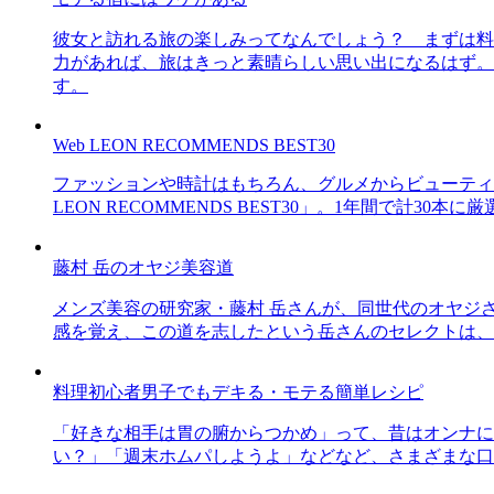
彼女と訪れる旅の楽しみってなんでしょう？ まずは料
力があれば、旅はきっと素晴らしい思い出になるはず。
す。
Web LEON RECOMMENDS BEST30
ファッションや時計はもちろん、グルメからビューティー
LEON RECOMMENDS BEST30」。1年間で計
藤村 岳のオヤジ美容道
メンズ美容の研究家・藤村 岳さんが、同世代のオヤジ
感を覚え、この道を志したという岳さんのセレクトは、
料理初心者男子でもデキる・モテる簡単レシピ
「好きな相手は胃の腑からつかめ」って、昔はオンナに
い？」「週末ホムパしようよ」などなど、さまざまな口