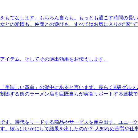
をもてなします。もちろん自らも。もっとも過ごす時間の長い
女との愛情も、仲間との遊びも、すべてはお気に入りの”家”
アイテム、そしてその演出効果をお伝えします。
「美味しい革命」の渦中にあると言います。長らくB級グルメ
割拠する街のラーメン店を巨匠自らが実食リポートする連載で
です。時代をリードする商品やサービスを産み出す、ユニーク
す。彼らはいかにして結果を出したのか？ 人知れぬ苦労や仕