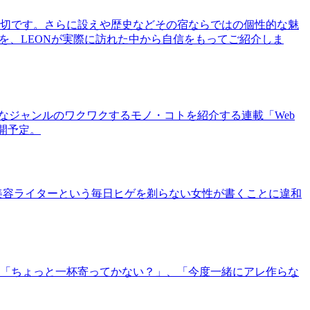
切です。さらに設えや歴史などその宿ならではの個性的な魅
を、LEONが実際に訪れた中から自信をもってご紹介しま
まなジャンルのワクワクするモノ・コトを紹介する連載「Web
公開予定。
美容ライターという毎日ヒゲを剃らない女性が書くことに違和
「ちょっと一杯寄ってかない？」、「今度一緒にアレ作らな