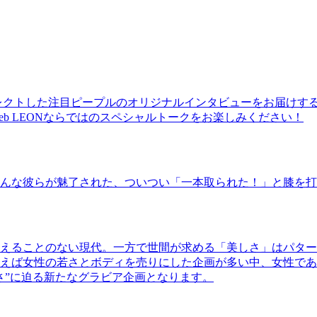
レクトした注目ピープルのオリジナルインタビューをお届けす
b LEONならではのスペシャルトークをお楽しみください！
んな彼らが魅了された、ついつい「一本取られた！」と膝を打
えることのない現代。一方で世間が求める「美しさ」はパター
ば女性の若さとボディを売りにした企画が多い中、女性であるKao
さ”に迫る新たなグラビア企画となります。