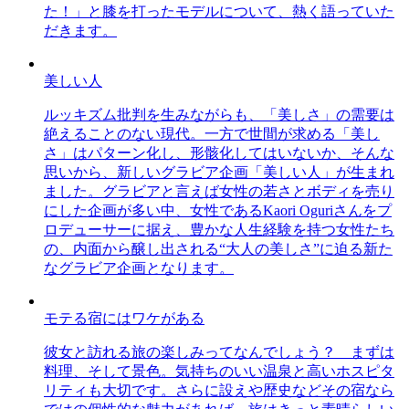
た！」と膝を打ったモデルについて、熱く語っていた
だきます。
美しい人
ルッキズム批判を生みながらも、「美しさ」の需要は
絶えることのない現代。一方で世間が求める「美し
さ」はパターン化し、形骸化してはいないか、そんな
思いから、新しいグラビア企画「美しい人」が生まれ
ました。グラビアと言えば女性の若さとボディを売り
にした企画が多い中、女性であるKaori Oguriさんをプ
ロデューサーに据え、豊かな人生経験を持つ女性たち
の、内面から醸し出される“大人の美しさ”に迫る新た
なグラビア企画となります。
モテる宿にはワケがある
彼女と訪れる旅の楽しみってなんでしょう？ まずは
料理、そして景色。気持ちのいい温泉と高いホスピタ
リティも大切です。さらに設えや歴史などその宿なら