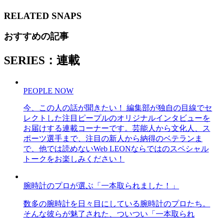
RELATED
SNAPS
おすすめの記事
SERIES：連載
PEOPLE NOW
今、この人の話が聞きたい！ 編集部が独自の目線でセ
レクトした注目ピープルのオリジナルインタビューを
お届けする連載コーナーです。芸能人から文化人、ス
ポーツ選手まで、注目の新人から納得のベテランま
で、他では読めないWeb LEONならではのスペシャル
トークをお楽しみください！
腕時計のプロが選ぶ「一本取られました！」
数多の腕時計を日々目にしている腕時計のプロたち。
そんな彼らが魅了された、ついつい「一本取られ