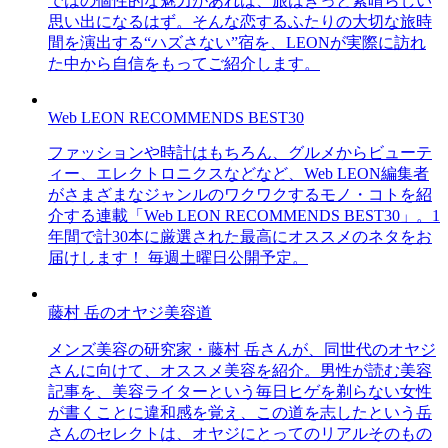
ではの個性的な魅力があれば、旅はきっと素晴らしい
思い出になるはず。そんな恋するふたりの大切な旅時
間を演出する“ハズさない”宿を、LEONが実際に訪れ
た中から自信をもってご紹介します。
Web LEON RECOMMENDS BEST30
ファッションや時計はもちろん、グルメからビューテ
ィー、エレクトロニクスなどなど、Web LEON編集者
がさまざまなジャンルのワクワクするモノ・コトを紹
介する連載「Web LEON RECOMMENDS BEST30」。1
年間で計30本に厳選された最高にオススメのネタをお
届けします！ 毎週土曜日公開予定。
藤村 岳のオヤジ美容道
メンズ美容の研究家・藤村 岳さんが、同世代のオヤジ
さんに向けて、オススメ美容を紹介。男性が読む美容
記事を、美容ライターという毎日ヒゲを剃らない女性
が書くことに違和感を覚え、この道を志したという岳
さんのセレクトは、オヤジにとってのリアルそのもの