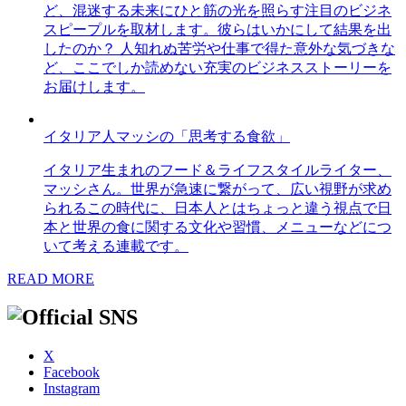
ど、混迷する未来にひと筋の光を照らす注目のビジネ
スピープルを取材します。彼らはいかにして結果を出
したのか？ 人知れぬ苦労や仕事で得た意外な気づきな
ど、ここでしか読めない充実のビジネスストーリーを
お届けします。
イタリア人マッシの「思考する食欲」
イタリア生まれのフード＆ライフスタイルライター、
マッシさん。世界が急速に繋がって、広い視野が求め
られるこの時代に、日本人とはちょっと違う視点で日
本と世界の食に関する文化や習慣、メニューなどにつ
いて考える連載です。
READ MORE
X
Facebook
Instagram