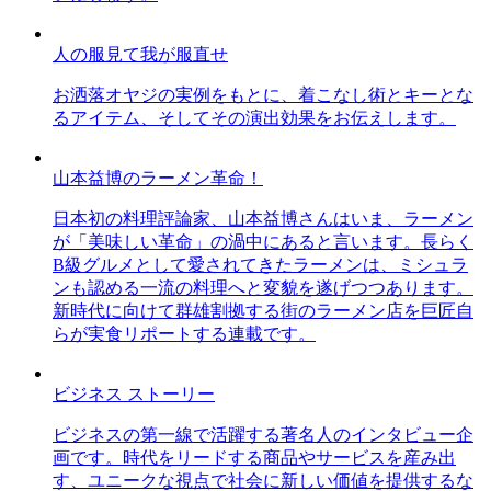
人の服見て我が服直せ
お洒落オヤジの実例をもとに、着こなし術とキーとな
るアイテム、そしてその演出効果をお伝えします。
山本益博のラーメン革命！
日本初の料理評論家、山本益博さんはいま、ラーメン
が「美味しい革命」の渦中にあると言います。長らく
B級グルメとして愛されてきたラーメンは、ミシュラ
ンも認める一流の料理へと変貌を遂げつつあります。
新時代に向けて群雄割拠する街のラーメン店を巨匠自
らが実食リポートする連載です。
ビジネス ストーリー
ビジネスの第一線で活躍する著名人のインタビュー企
画です。時代をリードする商品やサービスを産み出
す、ユニークな視点で社会に新しい価値を提供するな