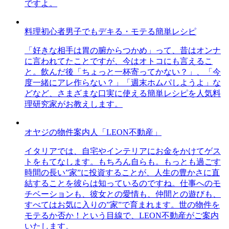
ですよ。
料理初心者男子でもデキる・モテる簡単レシピ
「好きな相手は胃の腑からつかめ」って、昔はオンナ
に言われてたことですが、今はオトコにも言えるこ
と。飲んだ後「ちょっと一杯寄ってかない？」、「今
度一緒にアレ作らない？」「週末ホムパしようよ」な
どなど、さまざまな口実に使える簡単レシピを人気料
理研究家がお教えします。
オヤジの物件案内人「LEON不動産」
イタリアでは、自宅やインテリアにお金をかけてゲス
トをもてなします。もちろん自らも。もっとも過ごす
時間の長い”家”に投資することが、人生の豊かさに直
結することを彼らは知っているのですね。仕事へのモ
チベーションも、彼女との愛情も、仲間との遊びも、
すべてはお気に入りの”家”で育まれます。世の物件を
モテるか否か！という目線で、LEON不動産がご案内
いたします。