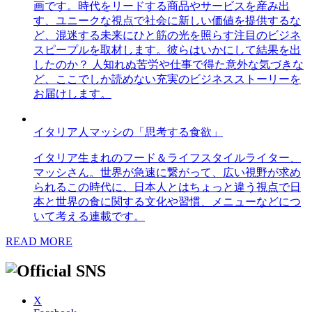
画です。時代をリードする商品やサービスを産み出
す、ユニークな視点で社会に新しい価値を提供するな
ど、混迷する未来にひと筋の光を照らす注目のビジネ
スピープルを取材します。彼らはいかにして結果を出
したのか？ 人知れぬ苦労や仕事で得た意外な気づきな
ど、ここでしか読めない充実のビジネスストーリーを
お届けします。
イタリア人マッシの「思考する食欲」
イタリア生まれのフード＆ライフスタイルライター、
マッシさん。世界が急速に繋がって、広い視野が求め
られるこの時代に、日本人とはちょっと違う視点で日
本と世界の食に関する文化や習慣、メニューなどにつ
いて考える連載です。
READ MORE
X