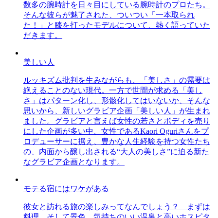
数多の腕時計を日々目にしている腕時計のプロたち。
そんな彼らが魅了された、ついつい「一本取られ
た！」と膝を打ったモデルについて、熱く語っていた
だきます。
美しい人
ルッキズム批判を生みながらも、「美しさ」の需要は
絶えることのない現代。一方で世間が求める「美し
さ」はパターン化し、形骸化してはいないか、そんな
思いから、新しいグラビア企画「美しい人」が生まれ
ました。グラビアと言えば女性の若さとボディを売り
にした企画が多い中、女性であるKaori Oguriさんをプ
ロデューサーに据え、豊かな人生経験を持つ女性たち
の、内面から醸し出される“大人の美しさ”に迫る新た
なグラビア企画となります。
モテる宿にはワケがある
彼女と訪れる旅の楽しみってなんでしょう？ まずは
料理、そして景色。気持ちのいい温泉と高いホスピタ