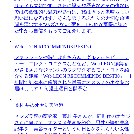
リティも大切です。さらに設えや歴史などその宿なら
ではの個性的な魅力があれば、旅はきっと素晴らしい
思い出になるはず。そんな恋するふたりの大切な旅時
間を演出する“ハズさない”宿を、LEONが実際に訪れ
た中から自信をもってご紹介します。
Web LEON RECOMMENDS BEST30
ファッションや時計はもちろん、グルメからビューテ
ィー、エレクトロニクスなどなど、Web LEON編集者
がさまざまなジャンルのワクワクするモノ・コトを紹
介する連載「Web LEON RECOMMENDS BEST30」。1
年間で計30本に厳選された最高にオススメのネタをお
届けします！ 毎週土曜日公開予定。
藤村 岳のオヤジ美容道
メンズ美容の研究家・藤村 岳さんが、同世代のオヤジ
さんに向けて、オススメ美容を紹介。男性が読む美容
記事を、美容ライターという毎日ヒゲを剃らない女性