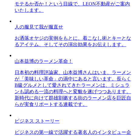
モテるか否か！という目線で、LEON不動産がご案内
いたします。
人の服見て我が服直せ
お洒落オヤジの実例をもとに、着こなし術とキーとな
るアイテム、そしてその演出効果をお伝えします。
山本益博のラーメン革命！
日本初の料理評論家、山本益博さんはいま、ラーメン
が「美味しい革命」の渦中にあると言います。長らく
B級グルメとして愛されてきたラーメンは、ミシュラ
ンも認める一流の料理へと変貌を遂げつつあります。
新時代に向けて群雄割拠する街のラーメン店を巨匠自
らが実食リポートする連載です。
ビジネス ストーリー
ビジネスの第一線で活躍する著名人のインタビュー企