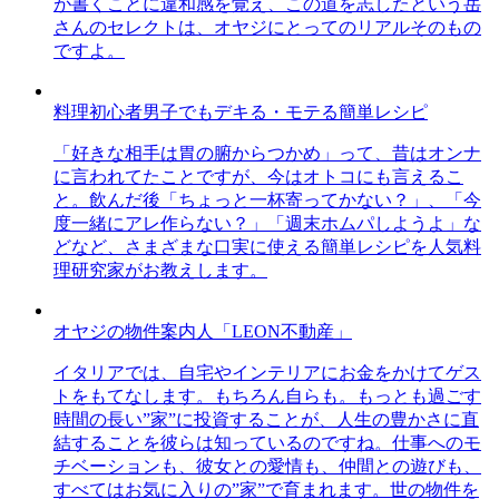
が書くことに違和感を覚え、この道を志したという岳
さんのセレクトは、オヤジにとってのリアルそのもの
ですよ。
料理初心者男子でもデキる・モテる簡単レシピ
「好きな相手は胃の腑からつかめ」って、昔はオンナ
に言われてたことですが、今はオトコにも言えるこ
と。飲んだ後「ちょっと一杯寄ってかない？」、「今
度一緒にアレ作らない？」「週末ホムパしようよ」な
どなど、さまざまな口実に使える簡単レシピを人気料
理研究家がお教えします。
オヤジの物件案内人「LEON不動産」
イタリアでは、自宅やインテリアにお金をかけてゲス
トをもてなします。もちろん自らも。もっとも過ごす
時間の長い”家”に投資することが、人生の豊かさに直
結することを彼らは知っているのですね。仕事へのモ
チベーションも、彼女との愛情も、仲間との遊びも、
すべてはお気に入りの”家”で育まれます。世の物件を