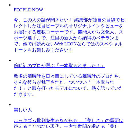
PEOPLE NOW
今、この人の話が聞きたい！ 編集部が独自の目線でセ
レクトした注目ピープルのオリジナルインタビューを
お届けする連載コーナーです。芸能人から文化人、ス
ポーツ選手まで、注目の新人から納得のベテランま
で、他では読めないWeb LEONならではのスペシャル
トークをお楽しみください！
腕時計のプロが選ぶ「一本取られました！」
数多の腕時計を日々目にしている腕時計のプロたち。
そんな彼らが魅了された、ついつい「一本取られ
た！」と膝を打ったモデルについて、熱く語っていた
だきます。
美しい人
ルッキズム批判を生みながらも、「美しさ」の需要は
絶えることのない現代。一方で世間が求める「美し