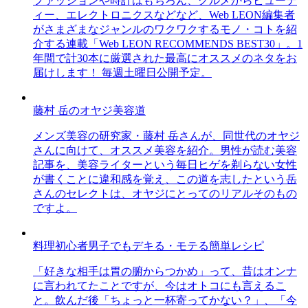
ファッションや時計はもちろん、グルメからビューテ
ィー、エレクトロニクスなどなど、Web LEON編集者
がさまざまなジャンルのワクワクするモノ・コトを紹
介する連載「Web LEON RECOMMENDS BEST30」。1
年間で計30本に厳選された最高にオススメのネタをお
届けします！ 毎週土曜日公開予定。
藤村 岳のオヤジ美容道
メンズ美容の研究家・藤村 岳さんが、同世代のオヤジ
さんに向けて、オススメ美容を紹介。男性が読む美容
記事を、美容ライターという毎日ヒゲを剃らない女性
が書くことに違和感を覚え、この道を志したという岳
さんのセレクトは、オヤジにとってのリアルそのもの
ですよ。
料理初心者男子でもデキる・モテる簡単レシピ
「好きな相手は胃の腑からつかめ」って、昔はオンナ
に言われてたことですが、今はオトコにも言えるこ
と。飲んだ後「ちょっと一杯寄ってかない？」、「今