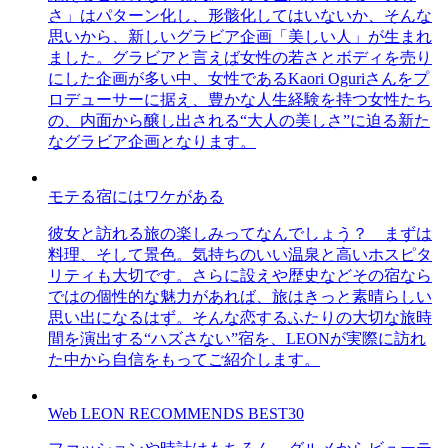
さ」はパターン化し、形骸化してはいないか、そんな
思いから、新しいグラビア企画「美しい人」が生まれ
ました。グラビアと言えば女性の若さとボディを売り
にした企画が多い中、女性であるKaori Oguriさんをプ
ロデューサーに据え、豊かな人生経験を持つ女性たち
の、内面から醸し出される“大人の美しさ”に迫る新た
なグラビア企画となります。
モテる宿にはワケがある
彼女と訪れる旅の楽しみってなんでしょう？ まずは
料理、そして景色。気持ちのいい温泉と高いホスピタ
リティも大切です。さらに設えや歴史などその宿なら
ではの個性的な魅力があれば、旅はきっと素晴らしい
思い出になるはず。そんな恋するふたりの大切な旅時
間を演出する“ハズさない”宿を、LEONが実際に訪れ
た中から自信をもってご紹介します。
Web LEON RECOMMENDS BEST30