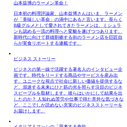
山本益博のラーメン革命！
日本初の料理評論家、山本益博さんはいま、ラーメン
が「美味しい革命」の渦中にあると言います。長らく
B級グルメとして愛されてきたラーメンは、ミシュラ
ンも認める一流の料理へと変貌を遂げつつあります。
新時代に向けて群雄割拠する街のラーメン店を巨匠自
らが実食リポートする連載です。
ビジネス ストーリー
ビジネスの第一線で活躍する著名人のインタビュー企
画です。時代をリードする商品やサービスを産み出
す、ユニークな視点で社会に新しい価値を提供するな
ど、混迷する未来にひと筋の光を照らす注目のビジネ
スピープルを取材します。彼らはいかにして結果を出
したのか？ 人知れぬ苦労や仕事で得た意外な気づきな
ど、ここでしか読めない充実のビジネスストーリーを
お届けします。
イタリア人マッシの「思考する食欲」