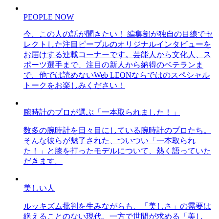
PEOPLE NOW
今、この人の話が聞きたい！ 編集部が独自の目線でセ
レクトした注目ピープルのオリジナルインタビューを
お届けする連載コーナーです。芸能人から文化人、ス
ポーツ選手まで、注目の新人から納得のベテランま
で、他では読めないWeb LEONならではのスペシャル
トークをお楽しみください！
腕時計のプロが選ぶ「一本取られました！」
数多の腕時計を日々目にしている腕時計のプロたち。
そんな彼らが魅了された、ついつい「一本取られ
た！」と膝を打ったモデルについて、熱く語っていた
だきます。
美しい人
ルッキズム批判を生みながらも、「美しさ」の需要は
絶えることのない現代。一方で世間が求める「美し