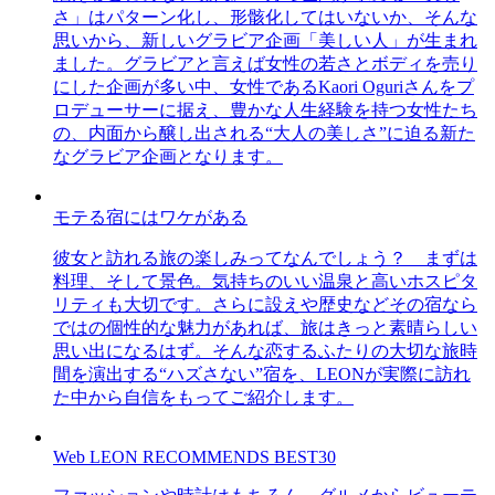
さ」はパターン化し、形骸化してはいないか、そんな
思いから、新しいグラビア企画「美しい人」が生まれ
ました。グラビアと言えば女性の若さとボディを売り
にした企画が多い中、女性であるKaori Oguriさんをプ
ロデューサーに据え、豊かな人生経験を持つ女性たち
の、内面から醸し出される“大人の美しさ”に迫る新た
なグラビア企画となります。
モテる宿にはワケがある
彼女と訪れる旅の楽しみってなんでしょう？ まずは
料理、そして景色。気持ちのいい温泉と高いホスピタ
リティも大切です。さらに設えや歴史などその宿なら
ではの個性的な魅力があれば、旅はきっと素晴らしい
思い出になるはず。そんな恋するふたりの大切な旅時
間を演出する“ハズさない”宿を、LEONが実際に訪れ
た中から自信をもってご紹介します。
Web LEON RECOMMENDS BEST30