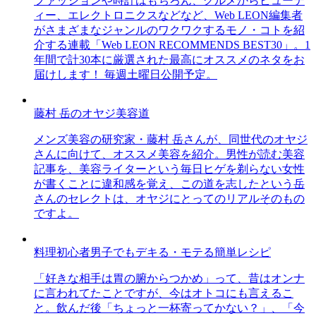
ファッションや時計はもちろん、グルメからビューテ
ィー、エレクトロニクスなどなど、Web LEON編集者
がさまざまなジャンルのワクワクするモノ・コトを紹
介する連載「Web LEON RECOMMENDS BEST30」。1
年間で計30本に厳選された最高にオススメのネタをお
届けします！ 毎週土曜日公開予定。
藤村 岳のオヤジ美容道
メンズ美容の研究家・藤村 岳さんが、同世代のオヤジ
さんに向けて、オススメ美容を紹介。男性が読む美容
記事を、美容ライターという毎日ヒゲを剃らない女性
が書くことに違和感を覚え、この道を志したという岳
さんのセレクトは、オヤジにとってのリアルそのもの
ですよ。
料理初心者男子でもデキる・モテる簡単レシピ
「好きな相手は胃の腑からつかめ」って、昔はオンナ
に言われてたことですが、今はオトコにも言えるこ
と。飲んだ後「ちょっと一杯寄ってかない？」、「今