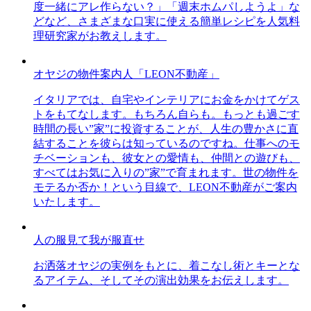
度一緒にアレ作らない？」「週末ホムパしようよ」な
どなど、さまざまな口実に使える簡単レシピを人気料
理研究家がお教えします。
オヤジの物件案内人「LEON不動産」
イタリアでは、自宅やインテリアにお金をかけてゲス
トをもてなします。もちろん自らも。もっとも過ごす
時間の長い”家”に投資することが、人生の豊かさに直
結することを彼らは知っているのですね。仕事へのモ
チベーションも、彼女との愛情も、仲間との遊びも、
すべてはお気に入りの”家”で育まれます。世の物件を
モテるか否か！という目線で、LEON不動産がご案内
いたします。
人の服見て我が服直せ
お洒落オヤジの実例をもとに、着こなし術とキーとな
るアイテム、そしてその演出効果をお伝えします。