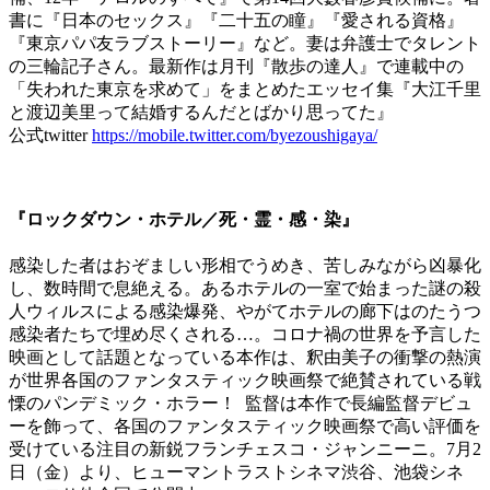
書に『日本のセックス』『二十五の瞳』『愛される資格』
『東京パパ友ラブストーリー』など。妻は弁護士でタレント
の三輪記子さん。最新作は月刊『散歩の達人』で連載中の
「失われた東京を求めて」をまとめたエッセイ集『大江千里
と渡辺美里って結婚するんだとばかり思ってた』
公式twitter
https://mobile.twitter.com/byezoushigaya/
『ロックダウン・ホテル／死・霊・感・染』
感染した者はおぞましい形相でうめき、苦しみながら凶暴化
し、数時間で息絶える。あるホテルの一室で始まった謎の殺
人ウィルスによる感染爆発、やがてホテルの廊下はのたうつ
感染者たちで埋め尽くされる…。コロナ禍の世界を予言した
映画として話題となっている本作は、釈由美子の衝撃の熱演
が世界各国のファンタスティック映画祭で絶賛されている戦
慄のパンデミック・ホラー！ 監督は本作で長編監督デビュ
ーを飾って、各国のファンタスティック映画祭で高い評価を
受けている注目の新鋭フランチェスコ・ジャンニーニ。7月2
日（金）より、ヒューマントラストシネマ渋谷、池袋シネ