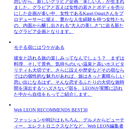
思いから、新しいグラビア企画「美しい人」が生まれ
ました。グラビアと言えば女性の若さとボディを売り
にした企画が多い中、女性であるKaori Oguriさんをプ
ロデューサーに据え、豊かな人生経験を持つ女性たち
の、内面から醸し出される“大人の美しさ”に迫る新た
なグラビア企画となります。
モテる宿にはワケがある
彼女と訪れる旅の楽しみってなんでしょう？ まずは
料理、そして景色。気持ちのいい温泉と高いホスピタ
リティも大切です。さらに設えや歴史などその宿なら
ではの個性的な魅力があれば、旅はきっと素晴らしい
思い出になるはず。そんな恋するふたりの大切な旅時
間を演出する“ハズさない”宿を、LEONが実際に訪れ
た中から自信をもってご紹介します。
Web LEON RECOMMENDS BEST30
ファッションや時計はもちろん、グルメからビューテ
ィー、エレクトロニクスなどなど、Web LEON編集者