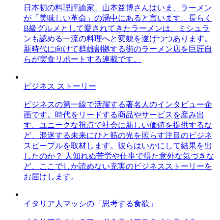
日本初の料理評論家、山本益博さんはいま、ラーメン
が「美味しい革命」の渦中にあると言います。長らく
B級グルメとして愛されてきたラーメンは、ミシュラ
ンも認める一流の料理へと変貌を遂げつつあります。
新時代に向けて群雄割拠する街のラーメン店を巨匠自
らが実食リポートする連載です。
ビジネス ストーリー
ビジネスの第一線で活躍する著名人のインタビュー企
画です。時代をリードする商品やサービスを産み出
す、ユニークな視点で社会に新しい価値を提供するな
ど、混迷する未来にひと筋の光を照らす注目のビジネ
スピープルを取材します。彼らはいかにして結果を出
したのか？ 人知れぬ苦労や仕事で得た意外な気づきな
ど、ここでしか読めない充実のビジネスストーリーを
お届けします。
イタリア人マッシの「思考する食欲」