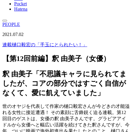
Pocket
Hatena
PEOPLE
2021.07.02
連載
樋口毅宏の「手玉にとられたい！」
【第12回前編】釈 由美子（女優）
釈 由美子「不思議キャラに見られてま
したが、コアの部分ではすごく自信が
なくて、愛に飢えていました」
世のオヤジを代表して作家の樋口毅宏さんが今どきの才能溢
れる女性に接近遭遇！ その素顔に舌鋒鋭く迫る連載。第12
回目のゲストは、女優の釈 由美子さんです。グラビアアイ
ドルから女優へと幅広い活躍を続けてきた釈さんですが、今
年、ついに映画で海外初進出を果たしたとのこと。樋口さん