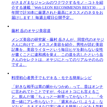
がさまざまなジャンルのワクワクするモノ・コトを紹
介する連載「Web LEON RECOMMENDS BEST30」。1
年間で計30本に厳選された最高にオススメのネタをお
届けします！ 毎週土曜日公開予定。
藤村 岳のオヤジ美容道
メンズ美容の研究家・藤村 岳さんが、同世代のオヤジ
さんに向けて、オススメ美容を紹介。男性が読む美容
記事を、美容ライターという毎日ヒゲを剃らない女性
が書くことに違和感を覚え、この道を志したという岳
さんのセレクトは、オヤジにとってのリアルそのもの
ですよ。
料理初心者男子でもデキる・モテる簡単レシピ
「好きな相手は胃の腑からつかめ」って、昔はオンナ
に言われてたことですが、今はオトコにも言えるこ
と。飲んだ後「ちょっと一杯寄ってかない？」、「今
度一緒にアレ作らない？」「週末ホムパしようよ」な
どなど、さまざまな口実に使える簡単レシピを人気料