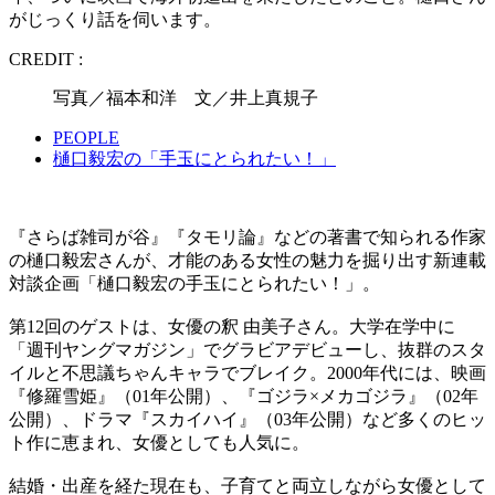
がじっくり話を伺います。
CREDIT :
写真／福本和洋 文／井上真規子
PEOPLE
樋口毅宏の「手玉にとられたい！」
『さらば雑司が谷』『タモリ論』などの著書で知られる作家
の樋口毅宏さんが、才能のある女性の魅力を掘り出す新連載
対談企画「樋口毅宏の手玉にとられたい！」。
第12回のゲストは、女優の釈 由美子さん。大学在学中に
「週刊ヤングマガジン」でグラビアデビューし、抜群のスタ
イルと不思議ちゃんキャラでブレイク。2000年代には、映画
『修羅雪姫』（01年公開）、『ゴジラ×メカゴジラ』（02年
公開）、ドラマ『スカイハイ』（03年公開）など多くのヒッ
ト作に恵まれ、女優としても人気に。
結婚・出産を経た現在も、子育てと両立しながら女優として