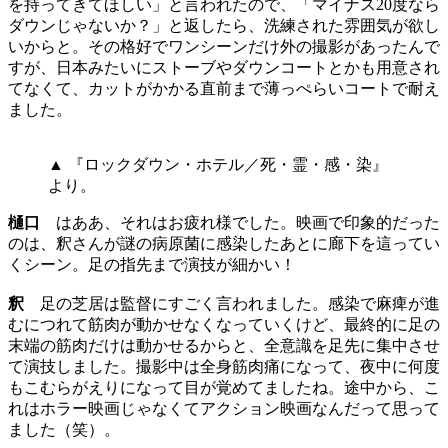
を持ってきてほしい」と言われたので、「マイナス20度なら
ダウンじゃないか？」と返したら、洗練された雰囲気が欲し
いからと。その格好でワンシーンだけ外の撮影があったんで
すが、日本みたいにストーブやダウンコートとかも用意され
てなくて、カットがかかる直前まで薄っぺらいコートで耐え
ました。
▲ 『ロックダウン・ホテル／死・霊・感・染』
より。
樋口
はああ、それはお疲れ様でした。映画で印象的だった
のは、釈さんが謎の病原菌に感染したあとに廊下を這ってい
くシーン。足の指先まで演技が細かい！
釈
足の芝居は監督にすごく言われました。感染で麻痺が進
むにつれて筋肉が動かせなくなっていくけど、最終的に足の
末端の筋肉だけは動かせるからと、全意識を足先に集中させ
て演技しました。撮影中は全身筋肉痛になって、夜中に何度
もこむらがえりになって目が覚めてましたね。途中から、こ
れはホラー映画じゃなくてアクション映画なんだって思って
ました（笑）。