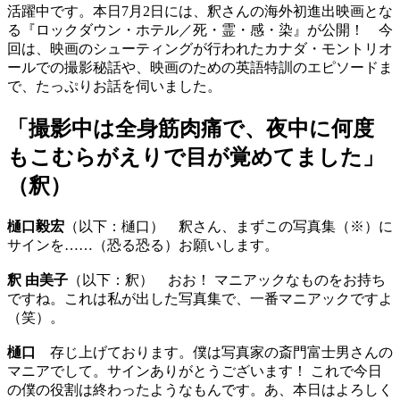
活躍中です。本日7月2日には、釈さんの海外初進出映画とな
る『ロックダウン・ホテル／死・霊・感・染』が公開！ 今
回は、映画のシューティングが行われたカナダ・モントリオ
ールでの撮影秘話や、映画のための英語特訓のエピソードま
で、たっぷりお話を伺いました。
「撮影中は全身筋肉痛で、夜中に何度
もこむらがえりで目が覚めてました」
（釈）
樋口毅宏
（以下：樋口） 釈さん、まずこの写真集（※）に
サインを……（恐る恐る）お願いします。
釈 由美子
（以下：釈） おお！ マニアックなものをお持ち
ですね。これは私が出した写真集で、一番マニアックですよ
（笑）。
樋口
存じ上げております。僕は写真家の斎門富士男さんの
マニアでして。サインありがとうございます！ これで今日
の僕の役割は終わったようなもんです。あ、本日はよろしく