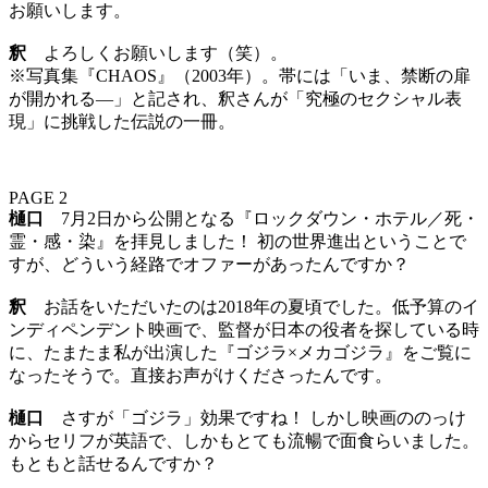
お願いします。
釈
よろしくお願いします（笑）。
※写真集『CHAOS』（2003年）。帯には「いま、禁断の扉
が開かれる―」と記され、釈さんが「究極のセクシャル表
現」に挑戦した伝説の一冊。
PAGE 2
樋口
7月2日から公開となる『ロックダウン・ホテル／死・
霊・感・染』を拝見しました！ 初の世界進出ということで
すが、どういう経路でオファーがあったんですか？
釈
お話をいただいたのは2018年の夏頃でした。低予算のイ
ンディペンデント映画で、監督が日本の役者を探している時
に、たまたま私が出演した『ゴジラ×メカゴジラ』をご覧に
なったそうで。直接お声がけくださったんです。
樋口
さすが「ゴジラ」効果ですね！ しかし映画ののっけ
からセリフが英語で、しかもとても流暢で面食らいました。
もともと話せるんですか？