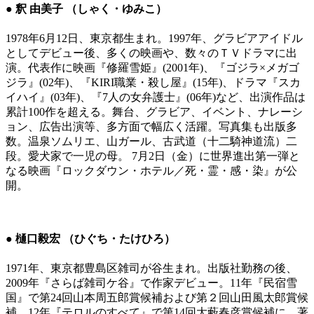
● 釈 由美子 （しゃく・ゆみこ）
1978年6月12日、東京都生まれ。1997年、グラビアアイドル
としてデビュー後、多くの映画や、数々のＴＶドラマに出
演。代表作に映画『修羅雪姫』(2001年)、『ゴジラ×メガゴ
ジラ』(02年)、『KIRI職業・殺し屋』(15年)、ドラマ『スカ
イハイ』(03年)、『7人の女弁護士』(06年)など、出演作品は
累計100作を超える。舞台、グラビア、イベント、ナレーシ
ョン、広告出演等、多方面で幅広く活躍。写真集も出版多
数。温泉ソムリエ、山ガール、古武道（十二騎神道流）二
段。愛犬家で一児の母。 7月2日（金）に世界進出第一弾と
なる映画『ロックダウン・ホテル／死・霊・感・染』が公
開。
● 樋口毅宏 （ひぐち・たけひろ）
1971年、東京都豊島区雑司が谷生まれ。出版社勤務の後、
2009年『さらば雑司ケ谷』で作家デビュー。11年『民宿雪
国』で第24回山本周五郎賞候補および第２回山田風太郎賞候
補、12年『テロルのすべて』で第14回大藪春彦賞候補に。著