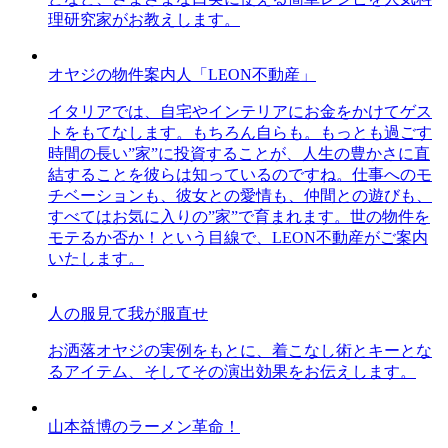
理研究家がお教えします。
オヤジの物件案内人「LEON不動産」
イタリアでは、自宅やインテリアにお金をかけてゲス
トをもてなします。もちろん自らも。もっとも過ごす
時間の長い”家”に投資することが、人生の豊かさに直
結することを彼らは知っているのですね。仕事へのモ
チベーションも、彼女との愛情も、仲間との遊びも、
すべてはお気に入りの”家”で育まれます。世の物件を
モテるか否か！という目線で、LEON不動産がご案内
いたします。
人の服見て我が服直せ
お洒落オヤジの実例をもとに、着こなし術とキーとな
るアイテム、そしてその演出効果をお伝えします。
山本益博のラーメン革命！