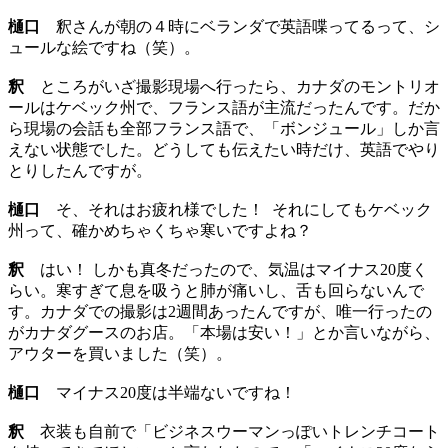
樋口
釈さんが朝の４時にベランダで英語喋ってるって、シ
ュールな絵ですね（笑）。
釈
ところがいざ撮影現場へ行ったら、カナダのモントリオ
ールはケベック州で、フランス語が主流だったんです。だか
ら現場の会話も全部フランス語で、「ボンジュール」しか言
えない状態でした。どうしても伝えたい時だけ、英語でやり
とりしたんですが。
樋口
そ、それはお疲れ様でした！ それにしてもケベック
州って、確かめちゃくちゃ寒いですよね？
釈
はい！ しかも真冬だったので、気温はマイナス20度く
らい。寒すぎて息を吸うと肺が痛いし、舌も回らないんで
す。カナダでの撮影は2週間あったんですが、唯一行ったの
がカナダグースのお店。「本場は安い！」とか言いながら、
アウターを買いました（笑）。
樋口
マイナス20度は半端ないですね！
釈
衣装も自前で「ビジネスウーマンっぽいトレンチコート