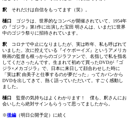
釈
それだけは自信をもってます（笑）。
樋口
ゴジラは、世界的なコンペが開催されていて、1954年
の『ゴジラ』第1作に出演した宝田 明さんは、いまだに世界
中のゴジラ祭りに招待されています。
釈
コロナで中止になりましたが、実は昨年、私も呼ばれて
いました。次に控えている『イケボーイズ』というアメリカ
映画の監督も根っからのゴジラファンで、名指しで私を指名
してくださったんです。生まれて初めて買ったDVDが『ゴ
ジラ×メカゴジラ』で、日本に来日して顔合わせした時に
「実は釈 由美子と仕事するのが夢だった」ってカバンから
DVDを出してきて、熱く語っていただいて。すごく感動し
ました。
樋口
監督の気持ちはよくわかります！ 僕も、釈さんにお
会いしたら絶対サインもらうって思ってましたから。
※
後編
（明日公開予定）に続く