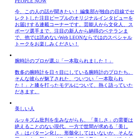
PEOPLE NOW
今、この人の話が聞きたい！ 編集部が独自の目線でセ
レクトした注目ピープルのオリジナルインタビューを
お届けする連載コーナーです。芸能人から文化人、ス
ポーツ選手まで、注目の新人から納得のベテランま
で、他では読めないWeb LEONならではのスペシャル
トークをお楽しみください！
腕時計のプロが選ぶ「一本取られました！」
数多の腕時計を日々目にしている腕時計のプロたち。
そんな彼らが魅了された、ついつい「一本取られ
た！」と膝を打ったモデルについて、熱く語っていた
だきます。
美しい人
ルッキズム批判を生みながらも、「美しさ」の需要は
絶えることのない現代。一方で世間が求める「美し
さ」はパターン化し、形骸化してはいないか、そんな