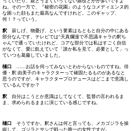
っていたり、親とうまくいってない娘役とかが多いですよ
ね。その一方で、『秘密の花園』のようなコメディエンヌ的
な困った顔もまた最高なんですけれど。このギャップ、
何！？っていう。
釈
寂しげ、物憂げ、という要素はもともと自分の中にある
部分なんです。テレビでは“天真爛漫で不思議キャラの釈ち
ゃん”で通っていたけれど、コアな部分では私はすごく自信
がなくて、愛に飢えていて「誰か私を見て、必要として」っ
ていつも葛藤していました。
樋口
……お話を伺ってみないとわからないものですね。俳
優・釈 由美子のキャラクターって確固たるものがあるなと
思うのですが、キャラクタープロデュースはどこまで意識し
ているんですか？
釈
自分はこうとか意識はしてなくて、監督の言われるま
ま、求められるままに演じている感じですね。
樋口
そうですか。釈さんは何と言っても、メカゴジラを操
縦して、ゴジラとサシで戦った唯一の女性ですが。