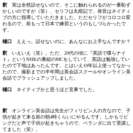
釈
実は全然話せないので、そこに触れられるのが一番恥ず
かしいのですが（笑）、セリフは丸暗記で、発音はネイティ
ブの方に指導していただきました。ただセリフがコロコロ変
わるので、前もって日本で練習というのもしづらかったで
す。
樋口
ええっ。話せないのに、あんなにお上手なんですか？
釈
いえいえ（笑）。ただ、20代の頃に『英語で喋らナイ
ト』というNHKの番組のMCをしていて、英語は勉強してい
たので下地はあったんです。とはいえ10年以上使ってなかっ
たので、撮影までの半年間は英会話スクールやオンライン英
会話でブラッシュアップしました。
樋口
ネイティブかと思うほど見事でした。
釈
オンライン英会話は先生がフィリピン人の方なので、子
供が起きて来る前の朝4時くらいにやるんです。しかもリビ
ングだと声で子供が起きちゃうので、ベランダに出て受講し
てました（笑）。