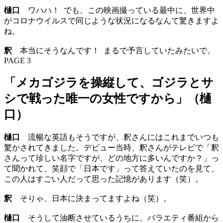
樋口
ワハハ！ でも、この映画撮っている最中に、世界中
がコロナウイルスで同じような状況になるなんて驚きますよ
ね。
釈
本当にそうなんです！ まるで予言していたみたいで。
PAGE 3
「メカゴジラを操縦して、ゴジラとサ
シで戦った唯一の女性ですから」（樋
口）
樋口
流暢な英語もそうですが、釈さんにはこれまでいつも
驚かされてきました。デビュー当時、釈さんがテレビで「釈
さんって珍しい名字ですが、どの地方に多いんですか？」っ
て聞かれて、笑顔で「日本です」って答えていたのを見て、
この人はすごい人だって思った記憶があります（笑）。
釈
そりゃ、日本に決まってますよね（笑）。
樋口
そうして油断させているうちに、バラエティ番組から