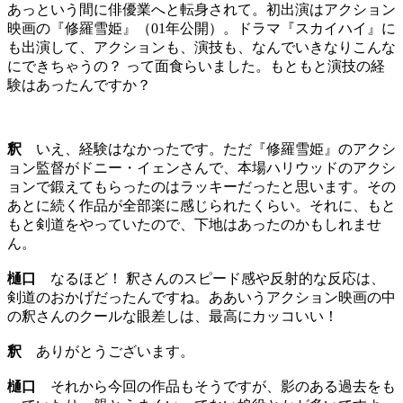
あっという間に俳優業へと転身されて。初出演はアクション
映画の『修羅雪姫』（01年公開）。ドラマ『スカイハイ』に
も出演して、アクションも、演技も、なんでいきなりこんな
にできちゃうの？ って面食らいました。もともと演技の経
験はあったんですか？
釈
いえ、経験はなかったです。ただ『修羅雪姫』のアクシ
ョン監督がドニー・イェンさんで、本場ハリウッドのアクシ
ョンで鍛えてもらったのはラッキーだったと思います。その
あとに続く作品が全部楽に感じられたくらい。それに、もと
もと剣道をやっていたので、下地はあったのかもしれませ
ん。
樋口
なるほど！ 釈さんのスピード感や反射的な反応は、
剣道のおかげだったんですね。ああいうアクション映画の中
の釈さんのクールな眼差しは、最高にカッコいい！
釈
ありがとうございます。
樋口
それから今回の作品もそうですが、影のある過去をも