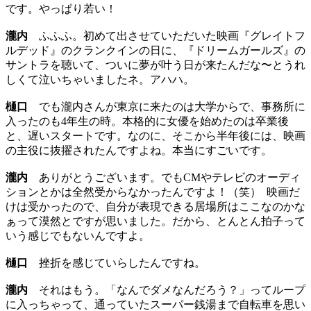
です。やっぱり若い！
瀧内
ふふふ。初めて出させていただいた映画『グレイトフ
ルデッド』のクランクインの日に、『ドリームガールズ』の
サントラを聴いて、ついに夢が叶う日が来たんだな〜とうれ
しくて泣いちゃいましたネ。アハハ。
樋口
でも瀧内さんが東京に来たのは大学からで、事務所に
入ったのも4年生の時。本格的に女優を始めたのは卒業後
と、遅いスタートです。なのに、そこから半年後には、映画
の主役に抜擢されたんですよね。本当にすごいです。
瀧内
ありがとうございます。でもCMやテレビのオーディ
ションとかは全然受からなかったんですよ！（笑） 映画だ
けは受かったので、自分が表現できる居場所はここなのかな
ぁって漠然とですが思いました。だから、とんとん拍子って
いう感じでもないんですよ。
樋口
挫折を感じていらしたんですね。
瀧内
それはもう。「なんでダメなんだろう？」ってループ
に入っちゃって、通っていたスーパー銭湯まで自転車を思い