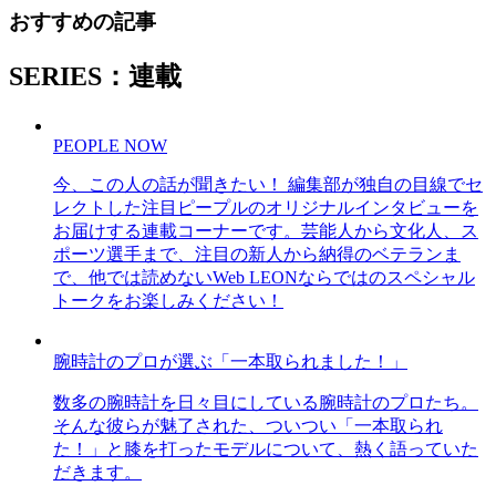
おすすめの記事
SERIES：連載
PEOPLE NOW
今、この人の話が聞きたい！ 編集部が独自の目線でセ
レクトした注目ピープルのオリジナルインタビューを
お届けする連載コーナーです。芸能人から文化人、ス
ポーツ選手まで、注目の新人から納得のベテランま
で、他では読めないWeb LEONならではのスペシャル
トークをお楽しみください！
腕時計のプロが選ぶ「一本取られました！」
数多の腕時計を日々目にしている腕時計のプロたち。
そんな彼らが魅了された、ついつい「一本取られ
た！」と膝を打ったモデルについて、熱く語っていた
だきます。