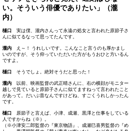
い。そういう俳優でありたい」（瀧
内）
樋口
実は僕、瀧内さんって永遠の処女と言われた原節子さ
んに似てるなって思ってたんです。
瀧内
え～！ うれしいです。こんなこと言うのも厚かまし
いのですが、そう仰っていただいた方がもうおひと方いるん
ですよ。
樋口
そうでしょ。絶対そうだと思った！
瀧内
以前、映画監督の武正晴さんに、右の横顔がモニター
越しで見ていると原節子さんに似てますねって言われたこと
があって。だいぶ昔なんですけどね、すごくうれしかったん
です。
樋口
原節子と言えば、小津、成瀬、黒澤と仕事をしている
人ですからね（※）。
（※小津安二郎監督の『東京物語』、成瀬巳喜男監督の『め