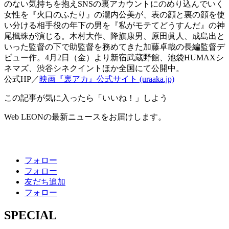
のない気持ちを抱えSNSの裏アカウントにのめり込んでいく
女性を『火口のふたり』の瀧内公美が、表の顔と裏の顔を使
い分ける相手役の年下の男を『私がモテてどうすんだ』の神
尾楓珠が演じる。木村大作、降旗康男、原田眞人、成島出と
いった監督の下で助監督を務めてきた加藤卓哉の長編監督デ
ビュー作。4月2日（金）より新宿武蔵野館、池袋HUMAXシ
ネマズ、渋谷シネクイントほか全国にて公開中。
公式HP／
映画『裏アカ』公式サイト (uraaka.jp)
この記事が気に入ったら「いいね！」しよう
Web LEONの最新ニュースをお届けします。
フォロー
フォロー
友だち追加
フォロー
SPECIAL