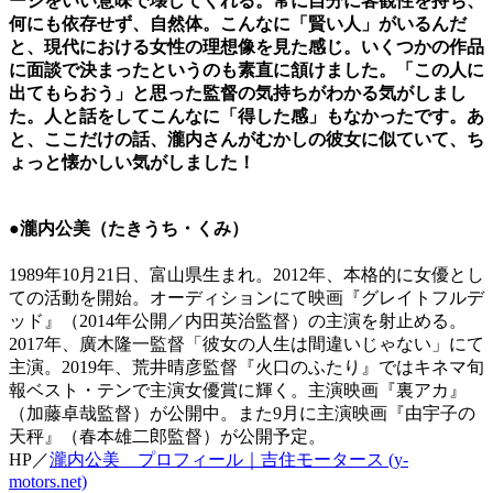
ージをいい意味で壊してくれる。常に自分に客観性を持ち、
何にも依存せず、自然体。こんなに「賢い人」がいるんだ
と、現代における女性の理想像を見た感じ。いくつかの作品
に面談で決まったというのも素直に頷けました。「この人に
出てもらおう」と思った監督の気持ちがわかる気がしまし
た。人と話をしてこんなに「得した感」もなかったです。あ
と、ここだけの話、瀧内さんがむかしの彼女に似ていて、ち
ょっと懐かしい気がしました！
●瀧内公美（たきうち・くみ）
1989年10月21日、富山県生まれ。2012年、本格的に女優とし
ての活動を開始。オーディションにて映画『グレイトフルデ
ッド』（2014年公開／内田英治監督）の主演を射止める。
2017年、廣木隆一監督「彼女の人生は間違いじゃない」にて
主演。2019年、荒井晴彦監督『火口のふたり』ではキネマ旬
報ベスト・テンで主演女優賞に輝く。主演映画『裏アカ』
（加藤卓哉監督）が公開中。また9月に主演映画『由宇子の
天秤』（春本雄二郎監督）が公開予定。
HP／
瀧内公美 プロフィール｜吉住モータース (y-
motors.net)