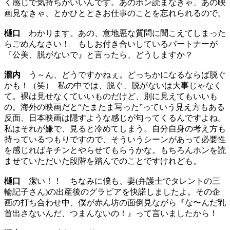
く感じで気持ちがいいんです。あのホン読まなきゃ、あの映
画見なきゃ、とかひとときお仕事のことを忘れられるので。
樋口
わかります。あの、意地悪な質問に聞こえてしまった
らごめんなさい！ もしお付き合いしているパートナーが
『公美、脱がないで』と言ったら、どうしますか？
瀧内
う～ん、どうですかねぇ。どっちかになるならば脱ぐ
かも！（笑） 私の中では、脱ぐ、脱がないは大事じゃなく
て。裸は見せなくていいものだけど、別に見えてもいいも
の。海外の映画だと“たまたま写った”っていう見え方もある
反面、日本映画は隠すような感じが匂ってくるんですよね。
私はそれが嫌で、見ると冷めてしまう。自分自身の考え方も
持っているつもりですので、そういうシーンがあって必要性
を感じればキチンとやらせてもらうかな。もちろんホンを読
ませていただいた段階を踏んでのことですけれども。
樋口
潔い！！ ちなみに僕も、妻(弁護士でタレントの三
輪記子さん)の出産後のグラビアを快諾しましたよ。その企
画の打ち合わせ中、僕が赤ん坊の面倒見ながら『な〜んだ乳
首出さないんだ、つまんないの！』って言いましたから！