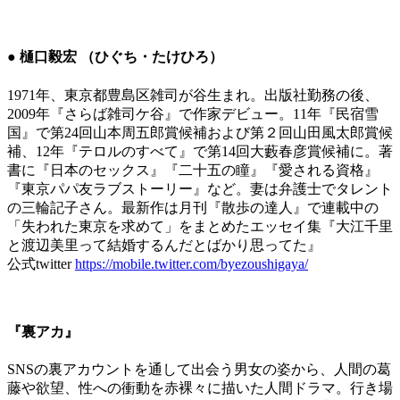
● 樋口毅宏 （ひぐち・たけひろ）
1971年、東京都豊島区雑司が谷生まれ。出版社勤務の後、
2009年『さらば雑司ケ谷』で作家デビュー。11年『民宿雪
国』で第24回山本周五郎賞候補および第２回山田風太郎賞候
補、12年『テロルのすべて』で第14回大藪春彦賞候補に。著
書に『日本のセックス』『二十五の瞳』『愛される資格』
『東京パパ友ラブストーリー』など。妻は弁護士でタレント
の三輪記子さん。最新作は月刊『散歩の達人』で連載中の
「失われた東京を求めて」をまとめたエッセイ集『大江千里
と渡辺美里って結婚するんだとばかり思ってた』
公式twitter
https://mobile.twitter.com/byezoushigaya/
『裏アカ』
SNSの裏アカウントを通して出会う男女の姿から、人間の葛
藤や欲望、性への衝動を赤裸々に描いた人間ドラマ。行き場