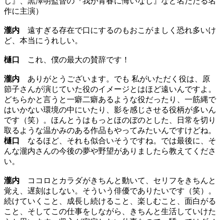
し』、黒澤明監督の『我が青春に悔いなし』など名だたる名
作に主演）
瀧内
遠すぎる存在で口にするのもおこがましく恐れ多いけ
ど、本当にうれしい。
樋口
これ、僕の最大の賛辞です！
瀧内
ありがとうございます。でも 私がいただく役は、原
節子さんが演じていた役のイメージとはほど遠いんですよ。
どちらかと言うと一癖二癖あるような役だったり、一筋縄で
はいかない環境の中にいたり、影を感じさせる役柄が多いん
です（笑）。ほんとうはもっとほのぼのとした、日常を切り
取るような温かみのある作品もやってみたいんですけどね。
樋口
なるほど、それも似合いそうですね。では最後に、そ
んな瀧内さんの今後の夢や野望がありましたら教えてくださ
い。
瀧内
ココロとカラダがきちんと動いて、セリフをきちんと
覚え、遅刻はしない。そういう俳優でありたいです（笑）。
続けていくこと、成長し続けること、楽しむこと、面白がる
こと、そしてこの仕事をしながら、きちんと生活していけた