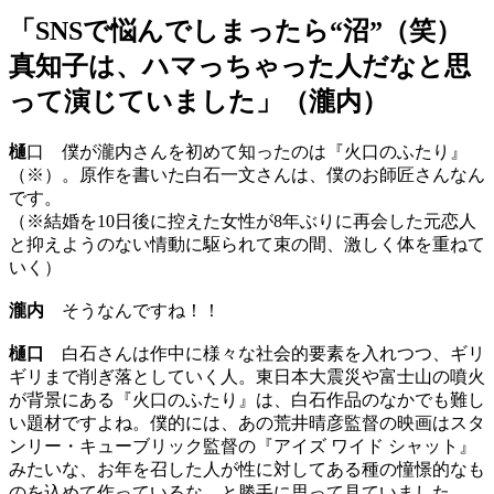
「SNSで悩んでしまったら“沼”（笑）
真知子は、ハマっちゃった人だなと思
って演じていました」（瀧内）
樋
口 僕が瀧内さんを初めて知ったのは『火口のふたり』
（※）。原作を書いた白石一文さんは、僕のお師匠さんなん
です。
（※結婚を10日後に控えた女性が8年ぶりに再会した元恋人
と抑えようのない情動に駆られて束の間、激しく体を重ねて
いく）
瀧内
そうなんですね！！
樋口
白石さんは作中に様々な社会的要素を入れつつ、ギリ
ギリまで削ぎ落としていく人。東日本大震災や富士山の噴火
が背景にある『火口のふたり』は、白石作品のなかでも難し
い題材ですよね。僕的には、あの荒井晴彦監督の映画はスタ
ンリー・キューブリック監督の『アイズ ワイド シャット』
みたいな、お年を召した人が性に対してある種の憧憬的なも
のを込めて作っているな、と勝手に思って見ていました