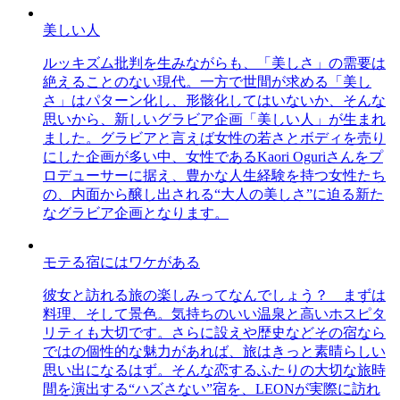
美しい人
ルッキズム批判を生みながらも、「美しさ」の需要は
絶えることのない現代。一方で世間が求める「美し
さ」はパターン化し、形骸化してはいないか、そんな
思いから、新しいグラビア企画「美しい人」が生まれ
ました。グラビアと言えば女性の若さとボディを売り
にした企画が多い中、女性であるKaori Oguriさんをプ
ロデューサーに据え、豊かな人生経験を持つ女性たち
の、内面から醸し出される“大人の美しさ”に迫る新た
なグラビア企画となります。
モテる宿にはワケがある
彼女と訪れる旅の楽しみってなんでしょう？ まずは
料理、そして景色。気持ちのいい温泉と高いホスピタ
リティも大切です。さらに設えや歴史などその宿なら
ではの個性的な魅力があれば、旅はきっと素晴らしい
思い出になるはず。そんな恋するふたりの大切な旅時
間を演出する“ハズさない”宿を、LEONが実際に訪れ