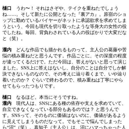
樋口
うわ〜！ それはさぞや、テイクを重ねたでしょう
ね……。そして新たに公開となった『裏アカ』。原宿のショ
ップに勤めているバイヤーがネットに承認欲求を求めてしま
うという、今回も現代を切り取ったような等身大の女性の役
でしたね。毎回、背負わされている人の役ばかりで大変だな
と（笑）。
瀧内
どんな作品でも描かれるものって、主人公の葛藤や苦
悩の積み重ねだと思うんです。作品ごとに、その深度の程度
が違ってくるだけで。ただ今回は、答えがないと思って演じ
ました。SNS上に答えはないし、自分のことは自分でしか解
決できないものなので。その考えに辿り着くまで、いや辿り
着いたのか？ ぐらいで終わるので、積み重ねは丁寧にやら
せてもらったつもりです。
樋口
なるほど。本当にそうですね。
瀧内
現代人は、SNSにある種の依存や支えを求めていて、
自立できなくなっている部分もあるのでは？ と思うんで
す。SNSって、そのものに価値はないのに、価値があるよう
に見えてしまうものだなって。でもそこで悩んでしまった
ら“沼”（笑）。真知子（主人公）は、沼にハマっちゃった人