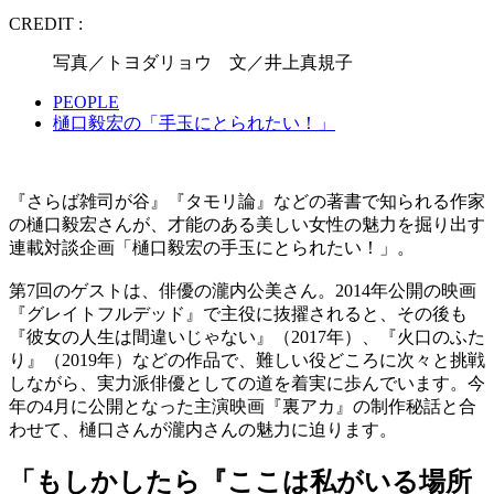
CREDIT :
写真／トヨダリョウ 文／井上真規子
PEOPLE
樋口毅宏の「手玉にとられたい！」
『さらば雑司が谷』『タモリ論』などの著書で知られる作家
の樋口毅宏さんが、才能のある美しい女性の魅力を掘り出す
連載対談企画「樋口毅宏の手玉にとられたい！」。
第7回のゲストは、俳優の瀧内公美さん。2014年公開の映画
『グレイトフルデッド』で主役に抜擢されると、その後も
『彼女の人生は間違いじゃない』（2017年）、『火口のふた
り』（2019年）などの作品で、難しい役どころに次々と挑戦
しながら、実力派俳優としての道を着実に歩んでいます。今
年の4月に公開となった主演映画『裏アカ』の制作秘話と合
わせて、樋口さんが瀧内さんの魅力に迫ります。
「もしかしたら『ここは私がいる場所