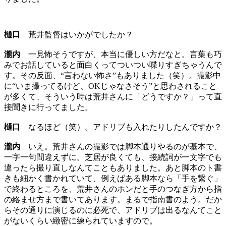
樋口
荒井監督はいかがでしたか？
瀧内
一見怖そうですが、本当に優しい方だなと。言葉も巧
みでお話していると面白くってついつい喋りすぎちゃうんで
す。その反面、“言わない怖さ”もありました（笑）。撮影中
に“いま撮ってるけど、OKじゃなさそう”と思わされること
が多くて、そういう時は荒井さんに「どうですか？」って直
接聞きに行ってました。
樋口
なるほど（笑）。アドリブも入れたりしたんですか？
瀧内
いえ。荒井さんの撮影では脚本通りやるのが基本で、
一字一句間違えずに。芝居が良くても、接続詞が一文字でも
違ったら撮り直しなんてこともありました。あと脚本のト書
きも細かく書かれていて、例えばある脚本なら「手を繋ぐ」
で終わるところを、荒井さんのホンだと手のつなぎ方から指
の絡ませ方まで書いてあります。まるで指南書のよう。だか
らその通りに演じるのに必死で、アドリブは出るなんてこと
がないくらい緻密に練られていますので。