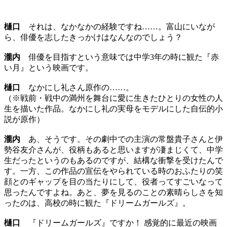
樋口
それは、なかなかの経験ですね……。富山にいなが
ら、俳優を志したきっかけはなんなのでしょう？
瀧内
俳優を目指すという意味では中学3年の時に観た『赤
い月』という映画です。
樋口
なかにし礼さん原作の……。
（※戦前・戦中の満州を舞台に愛に生きたひとりの女性の人
生を描いた作品。なかにし礼の実母をモデルにした自伝的小
説が原作）
瀧内
あ、そうです。その劇中での主演の常盤貴子さんと伊
勢谷友介さんが、役柄もあると思いますが凄まじくて、中学
生だったというのもあるのですが、結構な衝撃を受けたんで
す。一方、この作品の宣伝をやられている時のおふたりの笑
顔とのギャップを目の当たりにして、役者ってすごいなって
思ったんですよね。あと、夢を見るのことの素晴らしさを知
ったのは、高校の時に観た『ドリームガールズ』。
樋口
『ドリームガールズ』ですか！ 感覚的に最近の映画