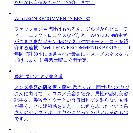
た中から自信をもってご紹介します。
Web LEON RECOMMENDS BEST30
ファッションや時計はもちろん、グルメからビューテ
ィー、エレクトロニクスなどなど、Web LEON編集者
がさまざまなジャンルのワクワクするモノ・コトを紹
介する連載「Web LEON RECOMMENDS BEST30」。1
年間で計30本に厳選された最高にオススメのネタをお
届けします！ 毎週土曜日公開予定。
藤村 岳のオヤジ美容道
メンズ美容の研究家・藤村 岳さんが、同世代のオヤジ
さんに向けて、オススメ美容を紹介。男性が読む美容
記事を、美容ライターという毎日ヒゲを剃らない女性
が書くことに違和感を覚え、この道を志したという岳
さんのセレクトは、オヤジにとってのリアルそのもの
ですよ。