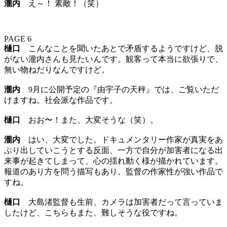
瀧内
え～！ 素敵！（笑）
PAGE 6
樋口
こんなことを聞いたあとで矛盾するようですけど、脱
がない瀧内さんも見たいんです。観客って本当に欲張りで、
無い物ねだりなんですけど。
瀧内
9月に公開予定の『由宇子の天秤』では、ご覧いただ
けますね。社会派な作品です。
樋口
おお〜！また、大変そうな（笑）。
瀧内
はい、大変でした。ドキュメンタリー作家が真実をあ
ぶり出していこうとする反面、一方で自分が加害者になる出
来事が起きてしまって、心の揺れ動く様が描かれています。
報道のあり方を問う描写もあり、監督の作家性が強い作品で
すね。
樋口
大島渚監督も生前、カメラは加害者だって言っていま
したけど、こちらもまた、難しそうな役ですね。