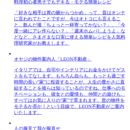
料理初心者男子でもデキる・モテる簡単レシピ
「好きな相手は胃の腑からつかめ」って、昔はオンナ
に言われてたことですが、今はオトコにも言えるこ
と。飲んだ後「ちょっと一杯寄ってかない？」、「今
度一緒にアレ作らない？」「週末ホムパしようよ」な
どなど、さまざまな口実に使える簡単レシピを人気料
理研究家がお教えします。
オヤジの物件案内人「LEON不動産」
イタリアでは、自宅やインテリアにお金をかけてゲス
トをもてなします。もちろん自らも。もっとも過ごす
時間の長い”家”に投資することが、人生の豊かさに直
結することを彼らは知っているのですね。仕事へのモ
チベーションも、彼女との愛情も、仲間との遊びも、
すべてはお気に入りの”家”で育まれます。世の物件を
モテるか否か！という目線で、LEON不動産がご案内
いたします。
人の服見て我が服直せ