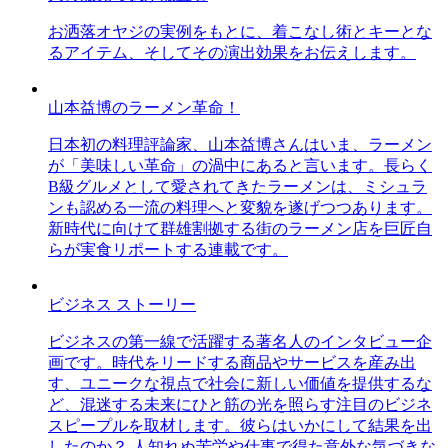
お洒落オヤジの実例をもとに、着こなし術とキーとな
るアイテム、そしてその演出効果をお伝えします。
山本益博のラーメン革命！
日本初の料理評論家、山本益博さんはいま、ラーメン
が「美味しい革命」の渦中にあると言います。長らく
B級グルメとして愛されてきたラーメンは、ミシュラ
ンも認める一流の料理へと変貌を遂げつつあります。
新時代に向けて群雄割拠する街のラーメン店を巨匠自
らが実食リポートする連載です。
ビジネス ストーリー
ビジネスの第一線で活躍する著名人のインタビュー企
画です。時代をリードする商品やサービスを産み出
す、ユニークな視点で社会に新しい価値を提供するな
ど、混迷する未来にひと筋の光を照らす注目のビジネ
スピープルを取材します。彼らはいかにして結果を出
したのか？ 人知れぬ苦労や仕事で得た意外な気づきな