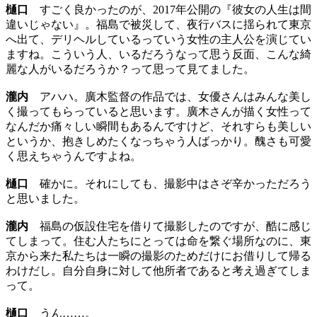
樋口
すごく良かったのが、2017年公開の『彼女の人生は間
違いじゃない』。福島で被災して、夜行バスに揺られて東京
へ出て、デリヘルしているっていう女性の主人公を演じてい
ますね。こういう人、いるだろうなって思う反面、こんな綺
麗な人がいるだろうか？って思って見てました。
瀧内
アハハ。廣木監督の作品では、女優さんはみんな美し
く撮ってもらっていると思います。廣木さんが描く女性って
なんだか痛々しい瞬間もあるんですけど、それすらも美しい
というか、抱きしめたくなっちゃう人ばっかり。醜さも可愛
く思えちゃうんですよね。
樋口
確かに。それにしても、撮影中はさぞ辛かっただろう
と思いました。
瀧内
福島の仮設住宅を借りて撮影したのですが、酷に感じ
てしまって。住む人たちにとっては命を繋ぐ場所なのに、東
京から来た私たちは一瞬の撮影のためだけにお借りして帰る
わけだし。自分自身に対して他所者であると考え過ぎてしま
って。
樋口
うん……。