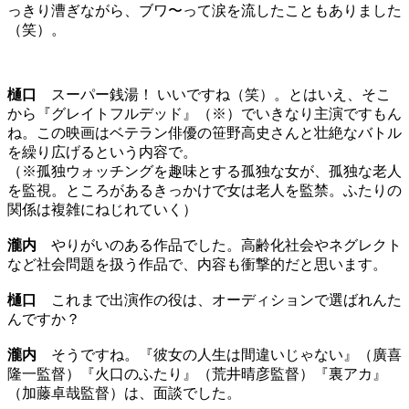
っきり漕ぎながら、ブワ〜って涙を流したこともありました
（笑）。
樋口
スーパー銭湯！ いいですね（笑）。とはいえ、そこ
から『グレイトフルデッド』（※）でいきなり主演ですもん
ね。この映画はベテラン俳優の笹野高史さんと壮絶なバトル
を繰り広げるという内容で。
（※孤独ウォッチングを趣味とする孤独な女が、孤独な老人
を監視。ところがあるきっかけで女は老人を監禁。ふたりの
関係は複雑にねじれていく）
瀧内
やりがいのある作品でした。高齢化社会やネグレクト
など社会問題を扱う作品で、内容も衝撃的だと思います。
樋口
これまで出演作の役は、オーディションで選ばれんた
んですか？
瀧内
そうですね。『彼女の人生は間違いじゃない』（廣喜
隆一監督）『火口のふたり』（荒井晴彦監督）『裏アカ』
（加藤卓哉監督）は、面談でした。