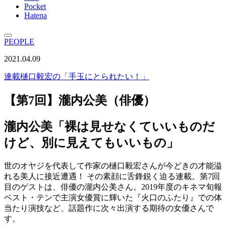
Pocket
Hatena
PEOPLE
2021.04.09
連載
樋口毅宏の「手玉にとられたい！」
【第7回】瀧内公美（俳優）
瀧内公美「裸は見せなくていいものだ
けど、別に見えてもいいもの」
世のオヤジを代表して作家の樋口毅宏さんが今どきの才能溢
れる美人に接近遭遇！ その素顔に舌鋒鋭く迫る連載。第7回
目のゲストは、俳優の瀧内公美さん。2019年度のキネマ旬報
ベスト・テンで主演女優賞に輝いた『火口のふたり』での体
当たり演技など、話題作に次々出演する期待の女優さんで
す。