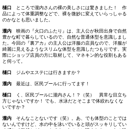
樋口
ところで瀧内さんの裸の美しさには驚きました！ 作
品によって体重調整などで、裸を微妙に変えていらっしゃる
のかなとも思いました。
瀧内
映画の『火口のふたり』は、主人公が秋田出身で自然
豊かな町で暮らしているので、自然な普通体型を意識しまし
た。今回の『裏アカ』の主人公は洋服の店員なので、洋服が
綺麗に見えるようなスリムな体型を意識したつもりです。実
際にショップ店員の方に取材して、マネキン的な役割もある
と伺って。
樋口
ジムやエステには行きますか？
瀧内
最近は、区民プールに行ってます！
樋口
く、区民プールに瀧内さん！？（笑） 異常な目立ち
方じゃないですか！ でも、水泳だとそこまで体絞れなくな
いですか？
瀧内
そんなことないです（笑）。あ、でも体型のことでは
ないんですけど、水の中を泳いでいると頭がスッキリしてい