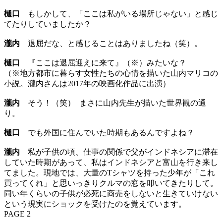
樋口
もしかして、「ここは私がいる場所じゃない」と感じ
てたりしていましたか？
瀧内
退屈だな、と感じることはありましたね（笑）。
樋口
『ここは退屈迎えに来て』（※）みたいな？
（※地方都市に暮らす女性たちの心情を描いた山内マリコの
小説。瀧内さんは2017年の映画化作品に出演）
瀧内
そう！（笑） まさに山内先生が描いた世界観の通
り。
樋口
でも外国に住んでいた時期もあるんですよね？
瀧内
私が子供の頃、仕事の関係で父がインドネシアに滞在
していた時期があって、私はインドネシアと富山を行き来し
てました。現地では、大量のTシャツを持った少年が「これ
買ってくれ」と思いっきりクルマの窓を叩いてきたりして。
同い年くらいの子供が必死に商売をしないと生きていけない
という現実にショックを受けたのを覚えています。
PAGE 2