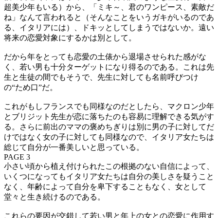
超美少年もいる）から、「ミキ～、君のワンピース、素敵だ
ね」なんて言われると（そんなことをいうガキがいるのであ
る、イタリアには）、ドキッとしてしまうではないか。遠い
将来の恋愛対象にするかは別として。
だから年をとっても恋愛の土俵から退場させられた感がな
く、若い男も十分ターゲットになり得るのである。これは先
生と生徒の間でもそうで、先生に対しても名前呼びつけ
の“ため口”だ。
これがもしフランスでも同様なのだとしたら、マクロン少年
とブリジット先生が恋に落ちたのも容易に理解できる気がす
る。さらに前出のママの褒めちぎりは別に男の子に対してだ
けではなく女の子に対しても同様なので、イタリア女たちは
総じて自分が一番美しいと思っている。
PAGE 3
小さい頃から植え付けられたこの根拠のない自信によって、
いくつになってもイタリア女たちは自分の美しさを疑うこと
なく、年齢によって自分を卑下することもなく、女として
堂々と生き続けるのである。
これらの要因が交錯して若い男と年上の女との恋愛に作用す