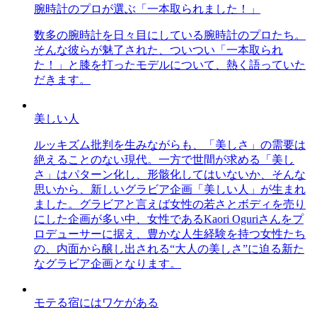
腕時計のプロが選ぶ「一本取られました！」
数多の腕時計を日々目にしている腕時計のプロたち。
そんな彼らが魅了された、ついつい「一本取られ
た！」と膝を打ったモデルについて、熱く語っていた
だきます。
美しい人
ルッキズム批判を生みながらも、「美しさ」の需要は
絶えることのない現代。一方で世間が求める「美し
さ」はパターン化し、形骸化してはいないか、そんな
思いから、新しいグラビア企画「美しい人」が生まれ
ました。グラビアと言えば女性の若さとボディを売り
にした企画が多い中、女性であるKaori Oguriさんをプ
ロデューサーに据え、豊かな人生経験を持つ女性たち
の、内面から醸し出される“大人の美しさ”に迫る新た
なグラビア企画となります。
モテる宿にはワケがある