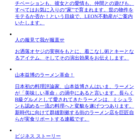
チベーションも、彼女との愛情も、仲間との遊びも、
すべてはお気に入りの”家”で育まれます。世の物件を
モテるか否か！という目線で、LEON不動産がご案内
いたします。
人の服見て我が服直せ
お洒落オヤジの実例をもとに、着こなし術とキーとな
るアイテム、そしてその演出効果をお伝えします。
山本益博のラーメン革命！
日本初の料理評論家、山本益博さんはいま、ラーメン
が「美味しい革命」の渦中にあると言います。長らく
B級グルメとして愛されてきたラーメンは、ミシュラ
ンも認める一流の料理へと変貌を遂げつつあります。
新時代に向けて群雄割拠する街のラーメン店を巨匠自
らが実食リポートする連載です。
ビジネス ストーリー