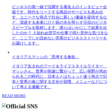
ビジネスの第一線で活躍する著名人のインタビュー企
画です。時代をリードする商品やサービスを産み出
す、ユニークな視点で社会に新しい価値を提供するな
ど、混迷する未来にひと筋の光を照らす注目のビジネ
スピープルを取材します。彼らはいかにして結果を出
したのか？ 人知れぬ苦労や仕事で得た意外な気づきな
ど、ここでしか読めない充実のビジネスストーリーを
お届けします。
イタリア人マッシの「思考する食欲」
イタリア生まれのフード＆ライフスタイルライター、
マッシさん。世界が急速に繋がって、広い視野が求め
られるこの時代に、日本人とはちょっと違う視点で日
本と世界の食に関する文化や習慣、メニューなどにつ
いて考える連載です。
READ MORE