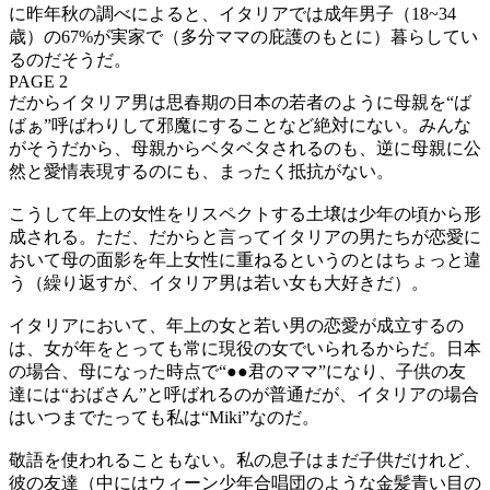
に昨年秋の調べによると、イタリアでは成年男子（18~34
歳）の67%が実家で（多分ママの庇護のもとに）暮らしてい
るのだそうだ。
PAGE 2
だからイタリア男は思春期の日本の若者のように母親を“ば
ばぁ”呼ばわりして邪魔にすることなど絶対にない。みんな
がそうだから、母親からベタベタされるのも、逆に母親に公
然と愛情表現するのにも、まったく抵抗がない。
こうして年上の女性をリスペクトする土壌は少年の頃から形
成される。ただ、だからと言ってイタリアの男たちが恋愛に
おいて母の面影を年上女性に重ねるというのとはちょっと違
う（繰り返すが、イタリア男は若い女も大好きだ）。
イタリアにおいて、年上の女と若い男の恋愛が成立するの
は、女が年をとっても常に現役の女でいられるからだ。日本
の場合、母になった時点で“●●君のママ”になり、子供の友
達には“おばさん”と呼ばれるのが普通だが、イタリアの場合
はいつまでたっても私は“Miki”なのだ。
敬語を使われることもない。私の息子はまだ子供だけれど、
彼の友達（中にはウィーン少年合唱団のような金髪青い目の