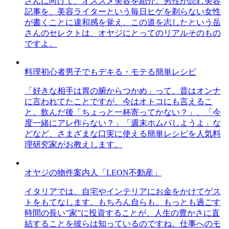
さんに向けて、オススメ美容を紹介。男性が読む美容
記事を、美容ライターという毎日ヒゲを剃らない女性
が書くことに違和感を覚え、この道を志したという岳
さんのセレクトは、オヤジにとってのリアルそのもの
ですよ。
料理初心者男子でもデキる・モテる簡単レシピ
「好きな相手は胃の腑からつかめ」って、昔はオンナ
に言われてたことですが、今はオトコにも言えるこ
と。飲んだ後「ちょっと一杯寄ってかない？」、「今
度一緒にアレ作らない？」「週末ホムパしようよ」な
どなど、さまざまな口実に使える簡単レシピを人気料
理研究家がお教えします。
オヤジの物件案内人「LEON不動産」
イタリアでは、自宅やインテリアにお金をかけてゲス
トをもてなします。もちろん自らも。もっとも過ごす
時間の長い”家”に投資することが、人生の豊かさに直
結することを彼らは知っているのですね。仕事へのモ