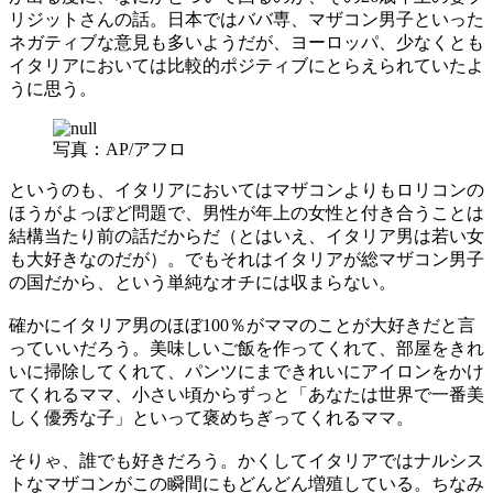
リジットさんの話。日本ではババ専、マザコン男子といった
ネガティブな意見も多いようだが、ヨーロッパ、少なくとも
イタリアにおいては比較的ポジティブにとらえられていたよ
うに思う。
写真：AP/アフロ
というのも、イタリアにおいてはマザコンよりもロリコンの
ほうがよっぽど問題で、男性が年上の女性と付き合うことは
結構当たり前の話だからだ（とはいえ、イタリア男は若い女
も大好きなのだが）。でもそれはイタリアが総マザコン男子
の国だから、という単純なオチには収まらない。
確かにイタリア男のほぼ100％がママのことが大好きだと言
っていいだろう。美味しいご飯を作ってくれて、部屋をきれ
いに掃除してくれて、パンツにまできれいにアイロンをかけ
てくれるママ、小さい頃からずっと「あなたは世界で一番美
しく優秀な子」といって褒めちぎってくれるママ。
そりゃ、誰でも好きだろう。かくしてイタリアではナルシス
トなマザコンがこの瞬間にもどんどん増殖している。ちなみ