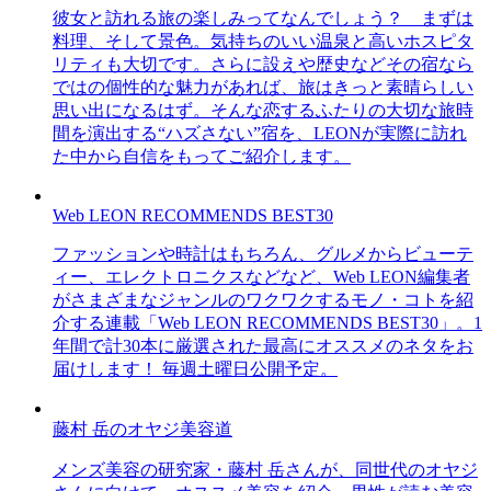
彼女と訪れる旅の楽しみってなんでしょう？ まずは
料理、そして景色。気持ちのいい温泉と高いホスピタ
リティも大切です。さらに設えや歴史などその宿なら
ではの個性的な魅力があれば、旅はきっと素晴らしい
思い出になるはず。そんな恋するふたりの大切な旅時
間を演出する“ハズさない”宿を、LEONが実際に訪れ
た中から自信をもってご紹介します。
Web LEON RECOMMENDS BEST30
ファッションや時計はもちろん、グルメからビューテ
ィー、エレクトロニクスなどなど、Web LEON編集者
がさまざまなジャンルのワクワクするモノ・コトを紹
介する連載「Web LEON RECOMMENDS BEST30」。1
年間で計30本に厳選された最高にオススメのネタをお
届けします！ 毎週土曜日公開予定。
藤村 岳のオヤジ美容道
メンズ美容の研究家・藤村 岳さんが、同世代のオヤジ