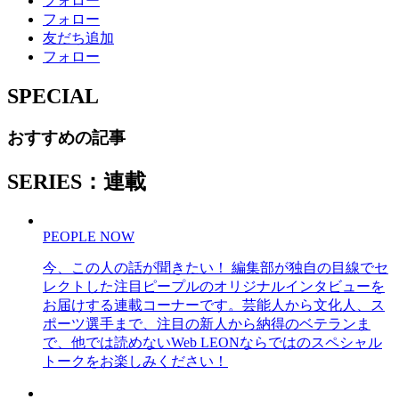
フォロー
フォロー
友だち追加
フォロー
SPECIAL
おすすめの記事
SERIES：連載
PEOPLE NOW
今、この人の話が聞きたい！ 編集部が独自の目線でセ
レクトした注目ピープルのオリジナルインタビューを
お届けする連載コーナーです。芸能人から文化人、ス
ポーツ選手まで、注目の新人から納得のベテランま
で、他では読めないWeb LEONならではのスペシャル
トークをお楽しみください！