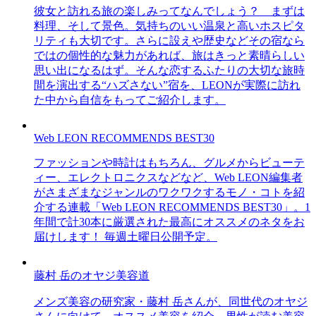
彼女と訪れる旅の楽しみってなんでしょう？ まずは
料理、そして景色。気持ちのいい温泉と高いホスピタ
リティも大切です。さらに設えや歴史などその宿なら
ではの個性的な魅力があれば、旅はきっと素晴らしい
思い出になるはず。そんな恋するふたりの大切な旅時
間を演出する“ハズさない”宿を、LEONが実際に訪れ
た中から自信をもってご紹介します。
Web LEON RECOMMENDS BEST30
ファッションや時計はもちろん、グルメからビューテ
ィー、エレクトロニクスなどなど、Web LEON編集者
がさまざまなジャンルのワクワクするモノ・コトを紹
介する連載「Web LEON RECOMMENDS BEST30」。1
年間で計30本に厳選された最高にオススメのネタをお
届けします！ 毎週土曜日公開予定。
藤村 岳のオヤジ美容道
メンズ美容の研究家・藤村 岳さんが、同世代のオヤジ