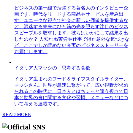
ビジネスの第一線で活躍する著名人のインタビュー企
画です。時代をリードする商品やサービスを産み出
す、ユニークな視点で社会に新しい価値を提供するな
ど、混迷する未来にひと筋の光を照らす注目のビジネ
スピープルを取材します。彼らはいかにして結果を出
したのか？ 人知れぬ苦労や仕事で得た意外な気づきな
ど、ここでしか読めない充実のビジネスストーリーを
お届けします。
イタリア人マッシの「思考する食欲」
イタリア生まれのフード＆ライフスタイルライター、
マッシさん。世界が急速に繋がって、広い視野が求め
られるこの時代に、日本人とはちょっと違う視点で日
本と世界の食に関する文化や習慣、メニューなどにつ
いて考える連載です。
READ MORE