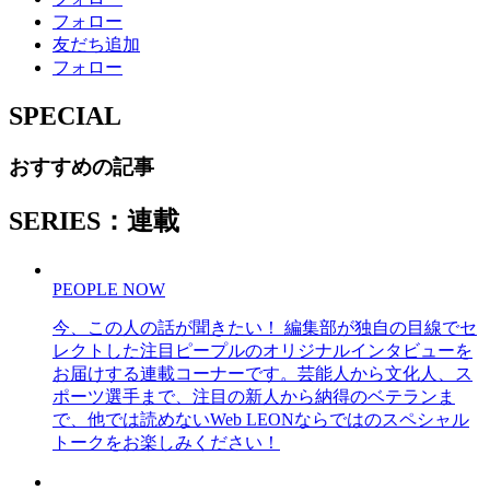
フォロー
友だち追加
フォロー
SPECIAL
おすすめの記事
SERIES：連載
PEOPLE NOW
今、この人の話が聞きたい！ 編集部が独自の目線でセ
レクトした注目ピープルのオリジナルインタビューを
お届けする連載コーナーです。芸能人から文化人、ス
ポーツ選手まで、注目の新人から納得のベテランま
で、他では読めないWeb LEONならではのスペシャル
トークをお楽しみください！