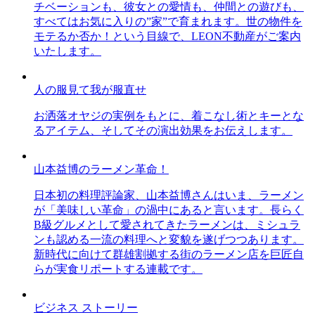
チベーションも、彼女との愛情も、仲間との遊びも、
すべてはお気に入りの”家”で育まれます。世の物件を
モテるか否か！という目線で、LEON不動産がご案内
いたします。
人の服見て我が服直せ
お洒落オヤジの実例をもとに、着こなし術とキーとな
るアイテム、そしてその演出効果をお伝えします。
山本益博のラーメン革命！
日本初の料理評論家、山本益博さんはいま、ラーメン
が「美味しい革命」の渦中にあると言います。長らく
B級グルメとして愛されてきたラーメンは、ミシュラ
ンも認める一流の料理へと変貌を遂げつつあります。
新時代に向けて群雄割拠する街のラーメン店を巨匠自
らが実食リポートする連載です。
ビジネス ストーリー