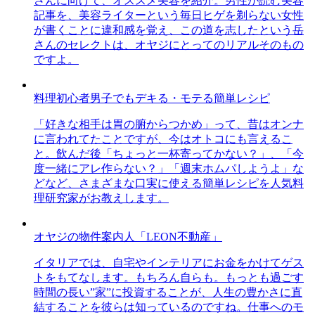
さんに向けて、オススメ美容を紹介。男性が読む美容
記事を、美容ライターという毎日ヒゲを剃らない女性
が書くことに違和感を覚え、この道を志したという岳
さんのセレクトは、オヤジにとってのリアルそのもの
ですよ。
料理初心者男子でもデキる・モテる簡単レシピ
「好きな相手は胃の腑からつかめ」って、昔はオンナ
に言われてたことですが、今はオトコにも言えるこ
と。飲んだ後「ちょっと一杯寄ってかない？」、「今
度一緒にアレ作らない？」「週末ホムパしようよ」な
どなど、さまざまな口実に使える簡単レシピを人気料
理研究家がお教えします。
オヤジの物件案内人「LEON不動産」
イタリアでは、自宅やインテリアにお金をかけてゲス
トをもてなします。もちろん自らも。もっとも過ごす
時間の長い”家”に投資することが、人生の豊かさに直
結することを彼らは知っているのですね。仕事へのモ