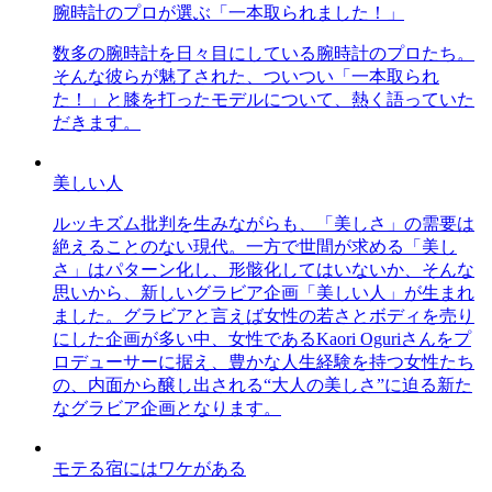
腕時計のプロが選ぶ「一本取られました！」
数多の腕時計を日々目にしている腕時計のプロたち。
そんな彼らが魅了された、ついつい「一本取られ
た！」と膝を打ったモデルについて、熱く語っていた
だきます。
美しい人
ルッキズム批判を生みながらも、「美しさ」の需要は
絶えることのない現代。一方で世間が求める「美し
さ」はパターン化し、形骸化してはいないか、そんな
思いから、新しいグラビア企画「美しい人」が生まれ
ました。グラビアと言えば女性の若さとボディを売り
にした企画が多い中、女性であるKaori Oguriさんをプ
ロデューサーに据え、豊かな人生経験を持つ女性たち
の、内面から醸し出される“大人の美しさ”に迫る新た
なグラビア企画となります。
モテる宿にはワケがある