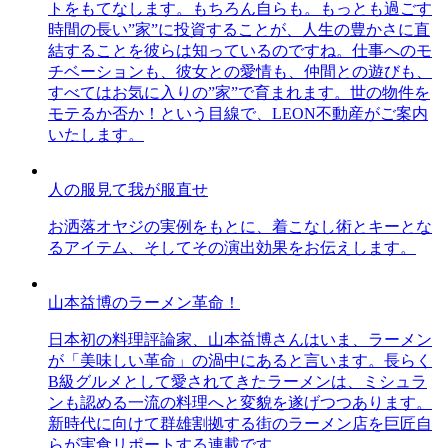
トをもてなします。もちろん自らも。もっとも過ごす
時間の長い”家”に投資することが、人生の豊かさに直
結することを彼らは知っているのですね。仕事へのモ
チベーションも、彼女との愛情も、仲間との遊びも、
すべてはお気に入りの”家”で育まれます。世の物件を
モテるか否か！という目線で、LEON不動産がご案内
いたします。
人の服見て我が服直せ
お洒落オヤジの実例をもとに、着こなし術とキーとな
るアイテム、そしてその演出効果をお伝えします。
山本益博のラーメン革命！
日本初の料理評論家、山本益博さんはいま、ラーメン
が「美味しい革命」の渦中にあると言います。長らく
B級グルメとして愛されてきたラーメンは、ミシュラ
ンも認める一流の料理へと変貌を遂げつつあります。
新時代に向けて群雄割拠する街のラーメン店を巨匠自
らが実食リポートする連載です。