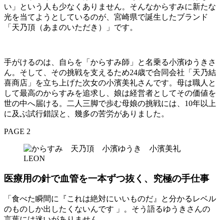
い」という人も少なくありません。そんなからすみに新たな
光を当てようとしているのが、宮崎県で誕生したブランド
「天乃頂（あまのいただき）」です。
手がけるのは、自らを「からすみ師」と名乗る小濱ゆうきさ
ん。そして、その挑戦を支えるため24歳で合同会社「天乃結
喜商店」を立ち上げた次女の小濱美礼さんです。母は職人と
して最高のからすみを追求し、娘は経営者としてその価値を
世の中へ届ける。二人三脚で歩む母娘の挑戦には、10年以上
に及ぶ試行錯誤と、幾多の苦労がありました。
PAGE 2
医療用の針で血管を一本ずつ抜く、究極の手仕事
「食べた瞬間に『これは絶対にいいものだ』と分かるレベル
のものしか出したくないんです 」。そう語るゆうきさんの
言葉には迷いがありません。