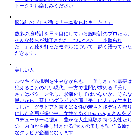
トークをお楽しみください！
腕時計のプロが選ぶ「一本取られました！」
数多の腕時計を日々目にしている腕時計のプロたち。
そんな彼らが魅了された、ついつい「一本取られ
た！」と膝を打ったモデルについて、熱く語っていた
だきます。
美しい人
ルッキズム批判を生みながらも、「美しさ」の需要は
絶えることのない現代。一方で世間が求める「美し
さ」はパターン化し、形骸化してはいないか、そんな
思いから、新しいグラビア企画「美しい人」が生まれ
ました。グラビアと言えば女性の若さとボディを売り
にした企画が多い中、女性であるKaori Oguriさんをプ
ロデューサーに据え、豊かな人生経験を持つ女性たち
の、内面から醸し出される“大人の美しさ”に迫る新た
なグラビア企画となります。