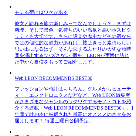
モテる宿にはワケがある
彼女と訪れる旅の楽しみってなんでしょう？ まずは
料理、そして景色。気持ちのいい温泉と高いホスピタ
リティも大切です。さらに設えや歴史などその宿なら
ではの個性的な魅力があれば、旅はきっと素晴らしい
思い出になるはず。そんな恋するふたりの大切な旅時
間を演出する“ハズさない”宿を、LEONが実際に訪れ
た中から自信をもってご紹介します。
Web LEON RECOMMENDS BEST30
ファッションや時計はもちろん、グルメからビューテ
ィー、エレクトロニクスなどなど、Web LEON編集者
がさまざまなジャンルのワクワクするモノ・コトを紹
介する連載「Web LEON RECOMMENDS BEST30」。1
年間で計30本に厳選された最高にオススメのネタをお
届けします！ 毎週土曜日公開予定。