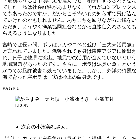
「最初のうちは市場に足を運んでも、相手にすらされません
でした。私は社会経験があまりなく、それがコンプレックス
でもあったのですが、だからこそ怖いもの知らずで飛び込ん
でいけたのかもしれません。あちこちを回りながらご縁をい
ただき、ようやく漁業協同組合などから直接仕入れさせても
らえるようになりました」
宮崎では長い間、ボラはフカやニベと並び「三大未活用魚」
と言われていました。漁獲されても身は東南アジアに輸出さ
れ、真子は他県に流出。地元での活用が進んでいないという
地域課題があったのです。さらに「ボラは泥臭い魚」という
かつての風評被害も残っていました。しかし、外洋の綺麗な
海で育った寒ボラは、実は極上の白身魚です。
PAGE 6
▲ 次女の小濱美礼さん。
「試しにカフェで白身魚のフライとして提供したところ、お