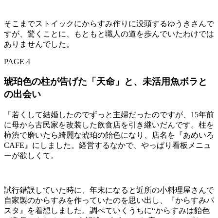
そこまでストイックにからすみ作りに没頭するゆうきさんで
すが、驚くことに、もともと職人の道を歩んでいたわけでは
ありませんでした。
PAGE 4
琥珀色の柱が告げた「天命」と、未活用魚ボラと
の出会い
「若くして結婚したのでずっと主婦だったのですが、15年前
に母から古民家を改装した飲食店を引き継いだんです。柱を
柿渋で磨いたら綺麗な琥珀の飴色になり、店名を『あめいろ
CAFE』にしました。経営するなかで、やっぱり看板メニュ
ーが欲しくて。
試行錯誤していた時に、年末になると近所の小料理屋さんで
自家製のからすみを作っていたのを思い出し、『からすみパ
スタ』を着想しました。調べていくうちに“からすみは飴色