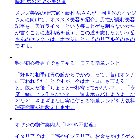
藤村 岳のオヤジ美容道
メンズ美容の研究家・藤村 岳さんが、同世代のオヤジ
さんに向けて、オススメ美容を紹介。男性が読む美容
記事を、美容ライターという毎日ヒゲを剃らない女性
が書くことに違和感を覚え、この道を志したという岳
さんのセレクトは、オヤジにとってのリアルそのもの
ですよ。
料理初心者男子でもデキる・モテる簡単レシピ
「好きな相手は胃の腑からつかめ」って、昔はオンナ
に言われてたことですが、今はオトコにも言えるこ
と。飲んだ後「ちょっと一杯寄ってかない？」、「今
度一緒にアレ作らない？」「週末ホムパしようよ」な
どなど、さまざまな口実に使える簡単レシピを人気料
理研究家がお教えします。
オヤジの物件案内人「LEON不動産」
イタリアでは、自宅やインテリアにお金をかけてゲス