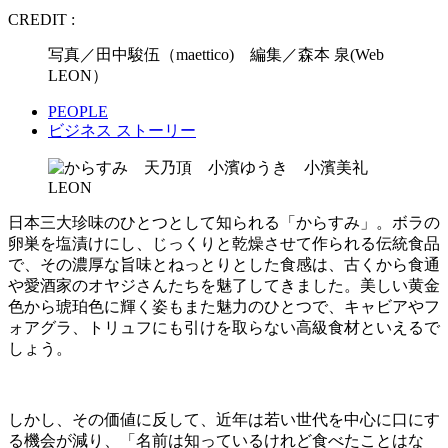
CREDIT :
写真／田中駿伍（maettico) 編集／森本 泉(Web
LEON）
PEOPLE
ビジネス ストーリー
日本三大珍味のひとつとして知られる「からすみ」。ボラの
卵巣を塩漬けにし、じっくりと乾燥させて作られる伝統食品
で、その濃厚な旨味とねっとりとした食感は、古くから食通
や愛酒家のオヤジさんたちを魅了してきました。美しい黄金
色から琥珀色に輝く姿もまた魅力のひとつで、キャビアやフ
ォアグラ、トリュフにも引けを取らない高級食材といえるで
しょう。
しかし、その価値に反して、近年は若い世代を中心に口にす
る機会が減り、「名前は知っているけれど食べたことはな