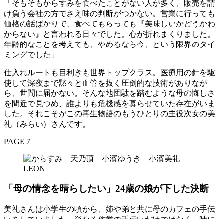
「そもそもからすみを食べたことがない人が多く、販売を請
け負う会社の方でさえ味の判断がつかない。営業に行っても
価格の話ばかりで、食べてもらっても『美味しいかどうかわ
からない』と言われる日々でした。心が折れまくりました。
年齢的なことを考えても、やめるなら今、という限界のタイ
ミングでした」
仕入れルートも目利きも世界トップクラス。医療用の針を駆
使して深夜まで黙々と血管を抜く圧倒的な技術がありなが
ら、世間に届かない。そんな地団駄を踏むような母の悔しさ
を間近で見つめ、誰よりも危機感を募らせていた存在がいま
した。それこそがこの再生物語のもうひとりの主役次女の美
礼（みらい）さんです。
PAGE 7
「母の情念を晴らしたい」24歳の娘が下した決断
美礼さんは小学生の頃から、姉や弟と共に母のカフェの手伝