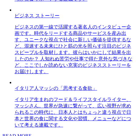
ビジネス ストーリー
ビジネスの第一線で活躍する著名人のインタビュー企
画です。時代をリードする商品やサービスを産み出
す、ユニークな視点で社会に新しい価値を提供するな
ど、混迷する未来にひと筋の光を照らす注目のビジネ
スピープルを取材します。彼らはいかにして結果を出
したのか？ 人知れぬ苦労や仕事で得た意外な気づきな
ど、ここでしか読めない充実のビジネスストーリーを
お届けします。
イタリア人マッシの「思考する食欲」
イタリア生まれのフード＆ライフスタイルライター、
マッシさん。世界が急速に繋がって、広い視野が求め
られるこの時代に、日本人とはちょっと違う視点で日
本と世界の食に関する文化や習慣、メニューなどにつ
いて考える連載です。
READ MORE