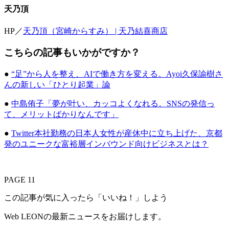
天乃頂
HP／
天乃頂（宮崎からすみ） | 天乃結喜商店
こちらの記事もいかがですか？
●
“足”から人を整え、AIで働き方を変える。Ayoi久保諭樹さ
んの新しい「ひとり起業」論
●
中島侑子「夢が叶い、カッコよくなれる。SNSの発信っ
て、メリットばかりなんです」
●
Twitter本社勤務の日本人女性が産休中に立ち上げた、京都
発のユニークな富裕層インバウンド向けビジネスとは？
PAGE 11
この記事が気に入ったら「いいね！」しよう
Web LEONの最新ニュースをお届けします。