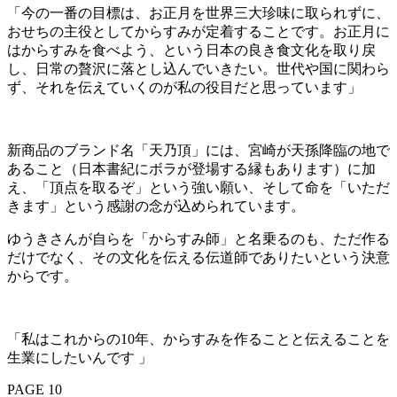
「今の一番の目標は、お正月を世界三大珍味に取られずに、
おせちの主役としてからすみが定着することです。お正月に
はからすみを食べよう、という日本の良き食文化を取り戻
し、日常の贅沢に落とし込んでいきたい。世代や国に関わら
ず、それを伝えていくのが私の役目だと思っています」
新商品のブランド名「天乃頂」には、宮崎が天孫降臨の地で
あること（日本書紀にボラが登場する縁もあります）に加
え、「頂点を取るぞ」という強い願い、そして命を「いただ
きます」という感謝の念が込められています。
ゆうきさんが自らを「からすみ師」と名乗るのも、ただ作る
だけでなく、その文化を伝える伝道師でありたいという決意
からです。
「私はこれからの10年、からすみを作ることと伝えることを
生業にしたいんです 」
PAGE 10