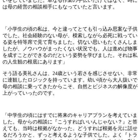
いをしていました。単なる作業の手伝いだけではなく、時に
は母の経営の相談相手にもなっていたと言います。
「小学生の頃の私は、今と違ってとても引っ込み思案な子供
でした。社会経験のない母が、模索しながら必死に戦ってい
る姿を特等席で見て育ちました。切ない思いもたくさんしま
したが、ノウハウがまったくない状況でも、人は進めば物事
を成すことができるのだという姿勢を学びました。それは私
の人生観の根底にあります」
そう語る美礼さんは、24歳という若さを感じさせない、非常
に達観したロジックを持っています。幼い頃から大人扱いで
母の相談に乗ってきたからこそ、自然とビジネスの解像度が
上がっていったのです。
「中学生の頃にはすでに将来のキャリアプランを考えていま
した。母からの相談に『こうすればいいんじゃない？』と答
えても、当時は根拠がなかった。どうすれば根拠を元に話せ
るだろうかと、ずっと考えるような子供でした。よく『トラ