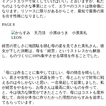
イアンドエラーで良くしていけばいい』と言いますが、私た
ちのような小さな事業にとって、エラーのコストは致命傷に
なります。リソースに限りがあるからこそ、最短で最善の策
を出す性格になりました」
PAGE 8
経営の苦しさに地団駄を踏む母の姿を見てきた美礼さん。彼
女が下した決断は、母を「経営」というストレスから解放
し、ものづくりに100%集中させる環境を作ることでした。
「母には作ることに集中してほしい、母の情念を晴らした
い。若さや女性という武器を持って、母とふたりで対等に戦
えるのは今しかないと思い、一念発起して起業しました。私
が経営をやるから、お母さんは最高に良いものを作って、
と。今は強力な陣営ができたところで、母にはコストも度外
視して、自分が本当に作りたかった理想のからすみを追求し
てもらっています」