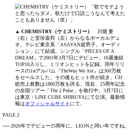
▲
CHEMISTRY（ケミストリー）
川畑 要
（右）と堂珍嘉邦（左）からなるボーカルデュ
オ。テレビ東京系「ASAYAN超男子。オーディ
ション」にて結成、シングル「PIECES OF A
DREAM」で2001年3月7日にデビュー。16週連続
TOP10入りし、ミリオンヒットを記録。同年リリ
ースの1stアルバム『TheWay We Are』は300万枚
をセールスした。その後もヒット作が続き、CD
総売上枚数は1800万枚を誇る。現在、25周年記念
の全国ツアー「The 2 Pulse」を敢行中。3月7日に
は東京・LINE CUBE SHIBUYAにて公演。最新情
報は
オフィシャルサイト
にて。
PAGE 2
── 2026年でデビュー25周年に。LEONと同い年ですね。