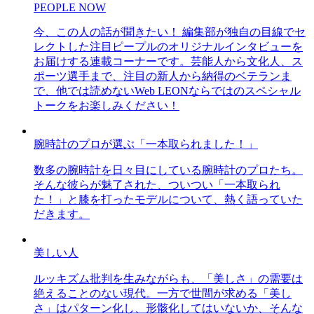
PEOPLE NOW
今、この人の話が聞きたい！ 編集部が独自の目線でセ
レクトした注目ピープルのオリジナルインタビューを
お届けする連載コーナーです。芸能人から文化人、ス
ポーツ選手まで、注目の新人から納得のベテランま
で、他では読めないWeb LEONならではのスペシャル
トークをお楽しみください！
腕時計のプロが選ぶ「一本取られました！」
数多の腕時計を日々目にしている腕時計のプロたち。
そんな彼らが魅了された、ついつい「一本取られ
た！」と膝を打ったモデルについて、熱く語っていた
だきます。
美しい人
ルッキズム批判を生みながらも、「美しさ」の需要は
絶えることのない現代。一方で世間が求める「美し
さ」はパターン化し、形骸化してはいないか、そんな