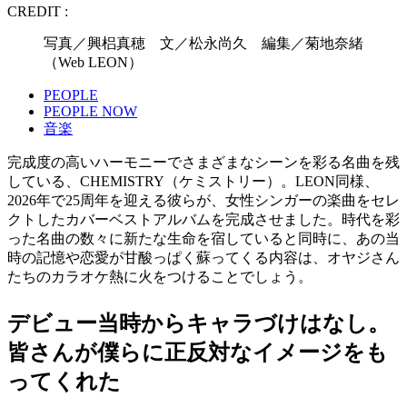
CREDIT :
写真／興梠真穂 文／松永尚久 編集／菊地奈緒
（Web LEON）
PEOPLE
PEOPLE NOW
音楽
完成度の高いハーモニーでさまざまなシーンを彩る名曲を残
している、CHEMISTRY（ケミストリー）。LEON同様、
2026年で25周年を迎える彼らが、女性シンガーの楽曲をセレ
クトしたカバーベストアルバムを完成させました。時代を彩
った名曲の数々に新たな生命を宿していると同時に、あの当
時の記憶や恋愛が甘酸っぱく蘇ってくる内容は、オヤジさん
たちのカラオケ熱に火をつけることでしょう。
デビュー当時からキャラづけはなし。
皆さんが僕らに正反対なイメージをも
ってくれた