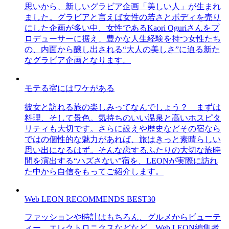
思いから、新しいグラビア企画「美しい人」が生まれ
ました。グラビアと言えば女性の若さとボディを売り
にした企画が多い中、女性であるKaori Oguriさんをプ
ロデューサーに据え、豊かな人生経験を持つ女性たち
の、内面から醸し出される“大人の美しさ”に迫る新た
なグラビア企画となります。
モテる宿にはワケがある
彼女と訪れる旅の楽しみってなんでしょう？ まずは
料理、そして景色。気持ちのいい温泉と高いホスピタ
リティも大切です。さらに設えや歴史などその宿なら
ではの個性的な魅力があれば、旅はきっと素晴らしい
思い出になるはず。そんな恋するふたりの大切な旅時
間を演出する“ハズさない”宿を、LEONが実際に訪れ
た中から自信をもってご紹介します。
Web LEON RECOMMENDS BEST30
ファッションや時計はもちろん、グルメからビューテ
ィー、エレクトロニクスなどなど、Web LEON編集者