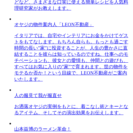
どなど、さまざまな口実に使える簡単レシピを人気料
理研究家がお教えします。
オヤジの物件案内人「LEON不動産」
イタリアでは、自宅やインテリアにお金をかけてゲス
トをもてなします。もちろん自らも。もっとも過ごす
時間の長い”家”に投資することが、人生の豊かさに直
結することを彼らは知っているのですね。仕事へのモ
チベーションも、彼女との愛情も、仲間との遊びも、
すべてはお気に入りの”家”で育まれます。世の物件を
モテるか否か！という目線で、LEON不動産がご案内
いたします。
人の服見て我が服直せ
お洒落オヤジの実例をもとに、着こなし術とキーとな
るアイテム、そしてその演出効果をお伝えします。
山本益博のラーメン革命！