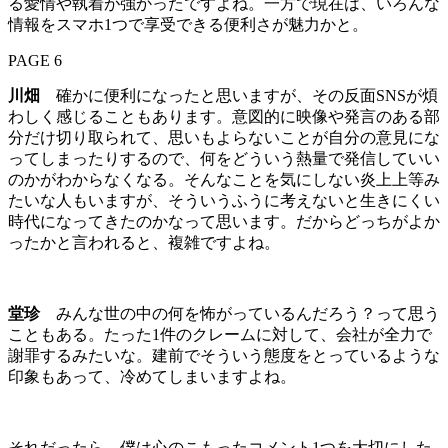
る愛情や執着が強かったですよね。一方で現在は、いろんな
情報をスマホ1つで享受できる便利さが魅力かと。
PAGE 6
川畑
確かに便利になったと思いますが、その反面SNSが煩
わしく感じることもあります。意図的に映像や発言のある部
分だけ切り取られて、思いもよらないことが自分の意見にな
ってしまったりするので、何をどういう熱量で発信していい
のかがわからなくなる。そんなことを気にしない炎上上等み
たいな人もいますが、そういうふうに考えないと生きにくい
時代になってきたのかなって思います。だからどっちがよか
ったかと言われると、複雑ですよね。
堂珍
みんな世の中の何を怖がっているんだろう？って思う
こともある。たった1件のクレームに対して、会社が全力で
謝罪するみたいな。建前でそういう態度をとっているような
印象もあって、冷めてしまいますよね。
それだったら、僕は心のこもったコメント1つを大切にした