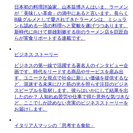
日本初の料理評論家、山本益博さんはいま、ラーメン
が「美味しい革命」の渦中にあると言います。長らく
B級グルメとして愛されてきたラーメンは、ミシュラ
ンも認める一流の料理へと変貌を遂げつつあります。
新時代に向けて群雄割拠する街のラーメン店を巨匠自
らが実食リポートする連載です。
ビジネス ストーリー
ビジネスの第一線で活躍する著名人のインタビュー企
画です。時代をリードする商品やサービスを産み出
す、ユニークな視点で社会に新しい価値を提供するな
ど、混迷する未来にひと筋の光を照らす注目のビジネ
スピープルを取材します。彼らはいかにして結果を出
したのか？ 人知れぬ苦労や仕事で得た意外な気づきな
ど、ここでしか読めない充実のビジネスストーリーを
お届けします。
イタリア人マッシの「思考する食欲」