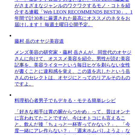
がさまざまなジャンルのワクワクするモノ・コトを紹
介する連載「Web LEON RECOMMENDS BEST30」。1
年間で計30本に厳選された最高にオススメのネタをお
届けします！ 毎週土曜日公開予定。
藤村 岳のオヤジ美容道
メンズ美容の研究家・藤村 岳さんが、同世代のオヤジ
さんに向けて、オススメ美容を紹介。男性が読む美容
記事を、美容ライターという毎日ヒゲを剃らない女性
が書くことに違和感を覚え、この道を志したという岳
さんのセレクトは、オヤジにとってのリアルそのもの
ですよ。
料理初心者男子でもデキる・モテる簡単レシピ
「好きな相手は胃の腑からつかめ」って、昔はオンナ
に言われてたことですが、今はオトコにも言えるこ
と。飲んだ後「ちょっと一杯寄ってかない？」、「今
度一緒にアレ作らない？」「週末ホムパしようよ」な