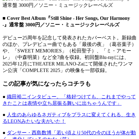
■ Cover Best Album『Still Shine - Her Songs, Our Harmony
-』通常盤 3000円／ソニー・ミュージックレーベルズ
デビュー25周年を記念して発表されたカバーベスト。新録曲
のほか、プレデビュー曲でもある「最後の夜」（葛谷葉子）
や、「SWEET MEMORIES」（松田聖子）、「ミ・アモー
レ」（中森明菜）など全7曲を収録。初回盤Blu-rayには、
2025年12月にTHEATER MILANO-Zaにて開催されたワンマ
ン公演「COMPLETE 2025」の映像を一部収録。
この記事が気になったらコチラも
●
織田裕二インタビュー。「格好つけても、これまでやって
きたことは表情や立ち居振る舞いに出ちゃうんです」
●
人生のあらゆるネガティブをプラスに変えてくれる、生き
るLEONみたいな夫がいた！
●
ダンサー・西島数博「若い頃より50代の今のほうが体が動