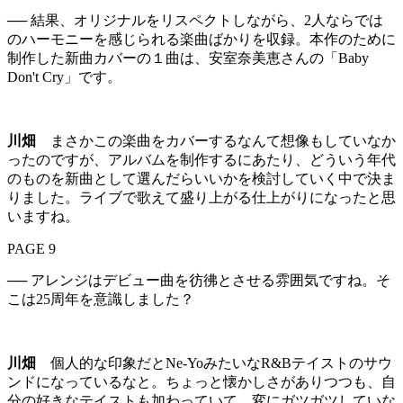
── 結果、オリジナルをリスペクトしながら、2人ならでは
のハーモニーを感じられる楽曲ばかりを収録。本作のために
制作した新曲カバーの１曲は、安室奈美恵さんの「Baby
Don't Cry」です。
川畑
まさかこの楽曲をカバーするなんて想像もしていなか
ったのですが、アルバムを制作するにあたり、どういう年代
のものを新曲として選んだらいいかを検討していく中で決ま
りました。ライブで歌えて盛り上がる仕上がりになったと思
いますね。
PAGE 9
── アレンジはデビュー曲を彷彿とさせる雰囲気ですね。そ
こは25周年を意識しました？
川畑
個人的な印象だとNe-YoみたいなR&Bテイストのサウ
ンドになっているなと。ちょっと懐かしさがありつつも、自
分の好きなテイストも加わっていて。変にガツガツしていな