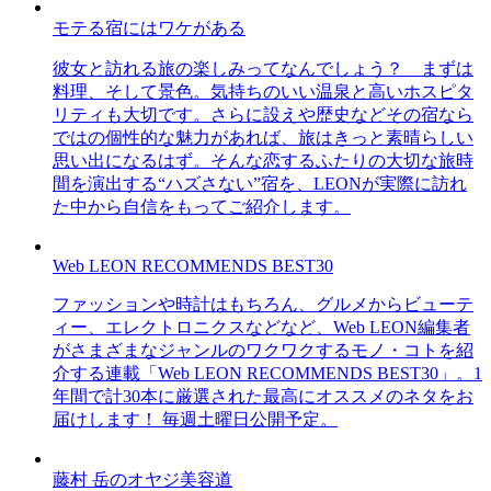
モテる宿にはワケがある
彼女と訪れる旅の楽しみってなんでしょう？ まずは
料理、そして景色。気持ちのいい温泉と高いホスピタ
リティも大切です。さらに設えや歴史などその宿なら
ではの個性的な魅力があれば、旅はきっと素晴らしい
思い出になるはず。そんな恋するふたりの大切な旅時
間を演出する“ハズさない”宿を、LEONが実際に訪れ
た中から自信をもってご紹介します。
Web LEON RECOMMENDS BEST30
ファッションや時計はもちろん、グルメからビューテ
ィー、エレクトロニクスなどなど、Web LEON編集者
がさまざまなジャンルのワクワクするモノ・コトを紹
介する連載「Web LEON RECOMMENDS BEST30」。1
年間で計30本に厳選された最高にオススメのネタをお
届けします！ 毎週土曜日公開予定。
藤村 岳のオヤジ美容道