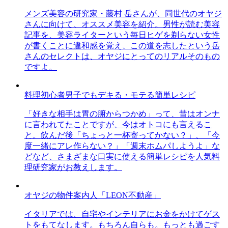
メンズ美容の研究家・藤村 岳さんが、同世代のオヤジ
さんに向けて、オススメ美容を紹介。男性が読む美容
記事を、美容ライターという毎日ヒゲを剃らない女性
が書くことに違和感を覚え、この道を志したという岳
さんのセレクトは、オヤジにとってのリアルそのもの
ですよ。
料理初心者男子でもデキる・モテる簡単レシピ
「好きな相手は胃の腑からつかめ」って、昔はオンナ
に言われてたことですが、今はオトコにも言えるこ
と。飲んだ後「ちょっと一杯寄ってかない？」、「今
度一緒にアレ作らない？」「週末ホムパしようよ」な
どなど、さまざまな口実に使える簡単レシピを人気料
理研究家がお教えします。
オヤジの物件案内人「LEON不動産」
イタリアでは、自宅やインテリアにお金をかけてゲス
トをもてなします。もちろん自らも。もっとも過ごす