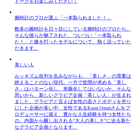
トークをお楽しみください！
腕時計のプロが選ぶ「一本取られました！」
数多の腕時計を日々目にしている腕時計のプロたち。
そんな彼らが魅了された、ついつい「一本取られ
た！」と膝を打ったモデルについて、熱く語っていた
だきます。
美しい人
ルッキズム批判を生みながらも、「美しさ」の需要は
絶えることのない現代。一方で世間が求める「美し
さ」はパターン化し、形骸化してはいないか、そんな
思いから、新しいグラビア企画「美しい人」が生まれ
ました。グラビアと言えば女性の若さとボディを売り
にした企画が多い中、女性であるKaori Oguriさんをプ
ロデューサーに据え、豊かな人生経験を持つ女性たち
の、内面から醸し出される“大人の美しさ”に迫る新た
なグラビア企画となります。