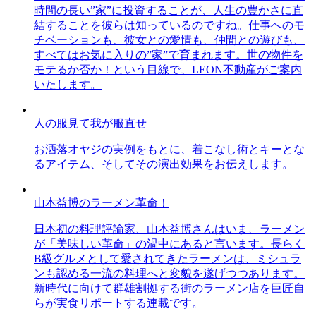
時間の長い”家”に投資することが、人生の豊かさに直
結することを彼らは知っているのですね。仕事へのモ
チベーションも、彼女との愛情も、仲間との遊びも、
すべてはお気に入りの”家”で育まれます。世の物件を
モテるか否か！という目線で、LEON不動産がご案内
いたします。
人の服見て我が服直せ
お洒落オヤジの実例をもとに、着こなし術とキーとな
るアイテム、そしてその演出効果をお伝えします。
山本益博のラーメン革命！
日本初の料理評論家、山本益博さんはいま、ラーメン
が「美味しい革命」の渦中にあると言います。長らく
B級グルメとして愛されてきたラーメンは、ミシュラ
ンも認める一流の料理へと変貌を遂げつつあります。
新時代に向けて群雄割拠する街のラーメン店を巨匠自
らが実食リポートする連載です。