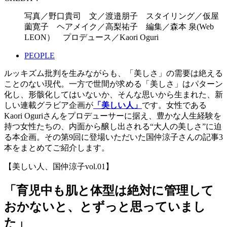
写真／野口貴司 文／渡邉朋子 スタイリング／仮屋
薗寛子 ヘアメイク／高梨祐子 編集／森本 泉(Web
LEON） プロデュース／Kaori Oguri
PEOPLE
ルッキズム批判を生みながらも、「美しさ」の需要は絶える
ことのない現代。一方で世間が求める「美しさ」はパターン
化し、形骸化してはいないか、そんな思いから生まれた、新
しい連載グラビア企画が
「美しい人」
です。女性である
Kaori Oguriさんをプロデューサーに据え、豊かな人生経験を
持つ女性たちの、内面から醸し出される“大人の美しさ”に迫
る本企画。その第9回に登場いただいた国仲涼子さんの記事3
本をまとめてご紹介します。
【美しい人、国仲涼子vol.01】
「育児中も肌と体型は絶対に管理して
おかないと、とずっと思っていまし
た」