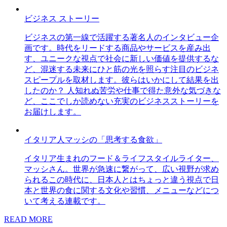
ビジネス ストーリー
ビジネスの第一線で活躍する著名人のインタビュー企
画です。時代をリードする商品やサービスを産み出
す、ユニークな視点で社会に新しい価値を提供するな
ど、混迷する未来にひと筋の光を照らす注目のビジネ
スピープルを取材します。彼らはいかにして結果を出
したのか？ 人知れぬ苦労や仕事で得た意外な気づきな
ど、ここでしか読めない充実のビジネスストーリーを
お届けします。
イタリア人マッシの「思考する食欲」
イタリア生まれのフード＆ライフスタイルライター、
マッシさん。世界が急速に繋がって、広い視野が求め
られるこの時代に、日本人とはちょっと違う視点で日
本と世界の食に関する文化や習慣、メニューなどにつ
いて考える連載です。
READ MORE