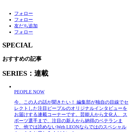
フォロー
フォロー
友だち追加
フォロー
SPECIAL
おすすめの記事
SERIES：連載
PEOPLE NOW
今、この人の話が聞きたい！ 編集部が独自の目線でセ
レクトした注目ピープルのオリジナルインタビューを
お届けする連載コーナーです。芸能人から文化人、ス
ポーツ選手まで、注目の新人から納得のベテランま
で、他では読めないWeb LEONならではのスペシャル