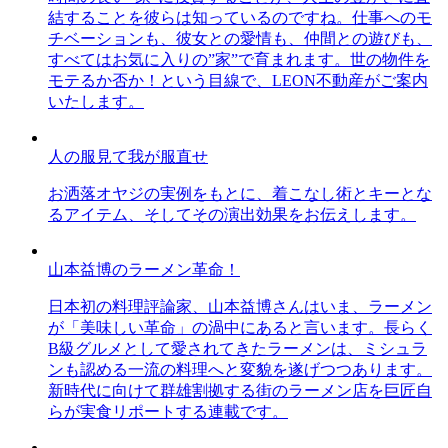
結することを彼らは知っているのですね。仕事へのモ
チベーションも、彼女との愛情も、仲間との遊びも、
すべてはお気に入りの”家”で育まれます。世の物件を
モテるか否か！という目線で、LEON不動産がご案内
いたします。
人の服見て我が服直せ
お洒落オヤジの実例をもとに、着こなし術とキーとな
るアイテム、そしてその演出効果をお伝えします。
山本益博のラーメン革命！
日本初の料理評論家、山本益博さんはいま、ラーメン
が「美味しい革命」の渦中にあると言います。長らく
B級グルメとして愛されてきたラーメンは、ミシュラ
ンも認める一流の料理へと変貌を遂げつつあります。
新時代に向けて群雄割拠する街のラーメン店を巨匠自
らが実食リポートする連載です。