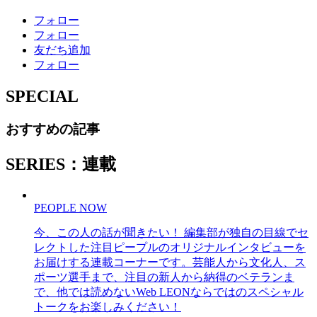
フォロー
フォロー
友だち追加
フォロー
SPECIAL
おすすめの記事
SERIES：連載
PEOPLE NOW
今、この人の話が聞きたい！ 編集部が独自の目線でセ
レクトした注目ピープルのオリジナルインタビューを
お届けする連載コーナーです。芸能人から文化人、ス
ポーツ選手まで、注目の新人から納得のベテランま
で、他では読めないWeb LEONならではのスペシャル
トークをお楽しみください！