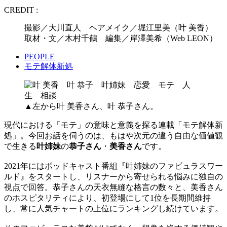
CREDIT :
撮影／大川直人 ヘアメイク／堀江里美（叶 美香）
取材・文／木村千鶴 編集／岸澤美希（Web LEON）
PEOPLE
モテ解体新処
▲左から叶 美香さん、叶 恭子さん。
現代における「モテ」の意味と意義を探る連載「モテ解体新
処」。今回お話を伺うのは、もはや次元の違う自由な価値観
で生きる
叶姉妹
の
恭子さん
・
美香さん
です。
2021年にはポッドキャスト番組『叶姉妹のファビュラスワー
ルド』をスタートし、リスナーから寄せられる悩みに独自の
視点で回答。恭子さんの天衣無縫な格言の数々と、美香さん
のホスピタリティにより、初登場にして1位を長期間維持
し、常に人気チャートの上位にランキングし続けています。