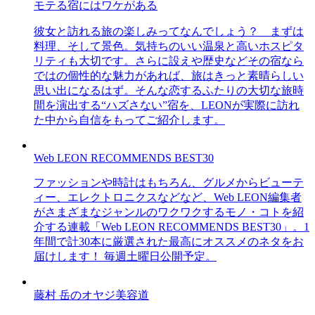
モテる宿にはワケがある
彼女と訪れる旅の楽しみってなんでしょう？ まずは
料理、そして景色。気持ちのいい温泉と高いホスピタ
リティも大切です。さらに設えや歴史などその宿なら
ではの個性的な魅力があれば、旅はきっと素晴らしい
思い出になるはず。そんな恋するふたりの大切な旅時
間を演出する“ハズさない”宿を、LEONが実際に訪れ
た中から自信をもってご紹介します。
Web LEON RECOMMENDS BEST30
ファッションや時計はもちろん、グルメからビューテ
ィー、エレクトロニクスなどなど、Web LEON編集者
がさまざまなジャンルのワクワクするモノ・コトを紹
介する連載「Web LEON RECOMMENDS BEST30」。1
年間で計30本に厳選された最高にオススメのネタをお
届けします！ 毎週土曜日公開予定。
藤村 岳のオヤジ美容道