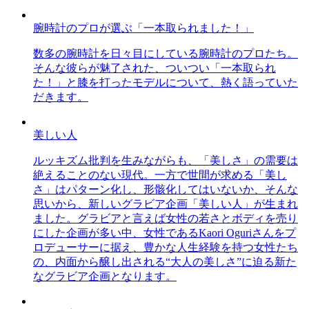
腕時計のプロが選ぶ「一本取られました！」
数多の腕時計を日々目にしている腕時計のプロたち。
そんな彼らが魅了された、ついつい「一本取られ
た！」と膝を打ったモデルについて、熱く語っていた
だきます。
美しい人
ルッキズム批判を生みながらも、「美しさ」の需要は
絶えることのない現代。一方で世間が求める「美し
さ」はパターン化し、形骸化してはいないか、そんな
思いから、新しいグラビア企画「美しい人」が生まれ
ました。グラビアと言えば女性の若さとボディを売り
にした企画が多い中、女性であるKaori Oguriさんをプ
ロデューサーに据え、豊かな人生経験を持つ女性たち
の、内面から醸し出される“大人の美しさ”に迫る新た
なグラビア企画となります。