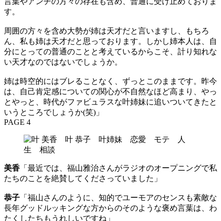
言葉やアンチの方々の存在も含め、普通に受け止めておりま
す。
周囲の方々を含め大勢が姉は天才だと言いますし、もちろ
ん、私も姉は天才だと思っております。しかし姉本人は、自
分にとっての普通のことと考えているからこそ、計り知れな
い天才なのではないでしょうか。
姉は時空的にはブレることなく、ずっとこのままです。昨今
は、自己肯定感についての関心が不自然なほど高まり、やっ
とやっと、時代がファビュラスな叶姉妹に追いついてきたと
いうところでしょうか(笑)」
PAGE 4
美香
「最近では、福山雅治さんがラジオのオープニングで私
たちのことを絶賛してくださっていました」
恭子
「福山さんのように、知的でユーモアのセンスも素敵な
長年グッドルッキングな方からのそのような褒め言葉は、わ
たくしたちもうれしいですね」