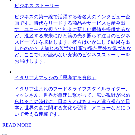
ビジネス ストーリー
ビジネスの第一線で活躍する著名人のインタビュー企
画です。時代をリードする商品やサービスを産み出
す、ユニークな視点で社会に新しい価値を提供するな
ど、混迷する未来にひと筋の光を照らす注目のビジネ
スピープルを取材します。彼らはいかにして結果を出
したのか？ 人知れぬ苦労や仕事で得た意外な気づきな
ど、ここでしか読めない充実のビジネスストーリーを
お届けします。
イタリア人マッシの「思考する食欲」
イタリア生まれのフード＆ライフスタイルライター、
マッシさん。世界が急速に繋がって、広い視野が求め
られるこの時代に、日本人とはちょっと違う視点で日
本と世界の食に関する文化や習慣、メニューなどにつ
いて考える連載です。
READ MORE