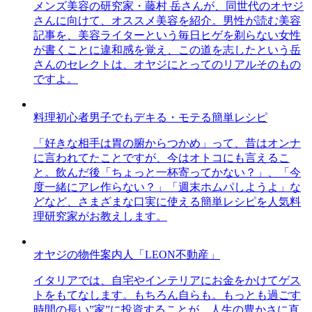
メンズ美容の研究家・藤村 岳さんが、同世代のオヤジ
さんに向けて、オススメ美容を紹介。男性が読む美容
記事を、美容ライターという毎日ヒゲを剃らない女性
が書くことに違和感を覚え、この道を志したという岳
さんのセレクトは、オヤジにとってのリアルそのもの
ですよ。
料理初心者男子でもデキる・モテる簡単レシピ
「好きな相手は胃の腑からつかめ」って、昔はオンナ
に言われてたことですが、今はオトコにも言えるこ
と。飲んだ後「ちょっと一杯寄ってかない？」、「今
度一緒にアレ作らない？」「週末ホムパしようよ」な
どなど、さまざまな口実に使える簡単レシピを人気料
理研究家がお教えします。
オヤジの物件案内人「LEON不動産」
イタリアでは、自宅やインテリアにお金をかけてゲス
トをもてなします。もちろん自らも。もっとも過ごす
時間の長い”家”に投資することが、人生の豊かさに直