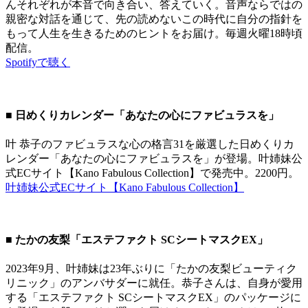
んそれぞれが本音で向き合い、答えていく。音声ならではの
親密な対話を通じて、先の読めないこの時代に自分の指針を
もって人生を生きるためのヒントをお届け。毎週火曜18時頃
配信。
Spotifyで聴く
■ 日めくりカレンダー「あなたの心にファビュラスを」
叶 恭子のファビュラスな心の格言31を厳選した日めくりカ
レンダー「あなたの心にファビュラスを」が登場。叶姉妹公
式ECサイト【Kano Fabulous Collection】で発売中。2200円。
叶姉妹公式ECサイト【Kano Fabulous Collection】
■ たかの友梨「エステファクト SCシートマスクEX」
2023年9月、叶姉妹は23年ぶりに「たかの友梨ビューティク
リニック」のアンバサダーに就任。恭子さんは、自身が愛用
する「エステファクト SCシートマスクEX」のパッケージに