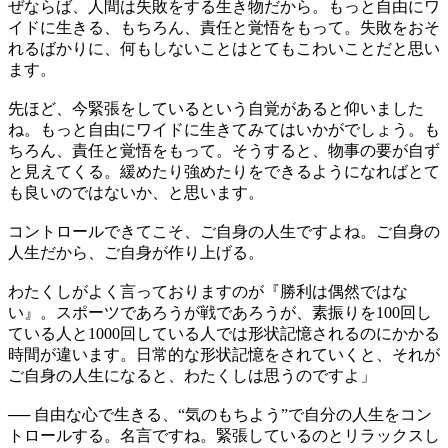
ぜならば、人間は失敗をする生き物だから。もっと自由にワ
イドに生きる、もちろん、責任と覚悟をもって。失敗をおそ
れるばかりに、何もしないことはとてもこわいことだと思い
ます。
先ほど、今緊張をしているという自覚があると仰いました
ね。もっと自由にワイドに生きてみてはいかがでしょう。も
ちろん、責任と覚悟をもって。そうすると、物事の要が自ず
と見えてくる。緩めたり強めたりをできるようになればとて
も良いのではないか、と思います。
コントロールできてこそ、ご自身の人生ですよね。ご自身の
人生だから、ご自身が作り上げる。
わたくしがよく言っておりますのが『勝利は偶然ではな
い』。スポーツであろうが戦であろうが、素振りを100回し
ている人と1000回している人では形状記憶されるのにかかる
時間が違います。日常的な形状記憶をされていくと、それが
ご自身の人生になると、わたくしは思うのですよ」
── 自由な心で生きる、“気のもちよう”で自分の人生をコン
トロールする。名言ですね。緊張しているのとリラックスし