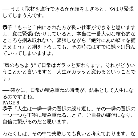
── うまく取材を進行できるかが頭をよぎると、やはり緊張
してしまうんです。
恭子
「もっと自由にされた方が良い仕事ができると思います
よ。変に緊張ばかりしていると、本当に一番大切な核心的な
ところを掴み取れない。緊張しながら『絶対にあの蝶々を捕
まえよう』と網を下ろしても、その時にはすでに蝶々は飛ん
でいってしまいますよ。
“気のもちよう”で日常はガラッと変わります。それがどうい
うことかと言いますと、人生がガラッと変わるということで
す」
── 確かに、日常の積み重ねの時間が、結果として人生にな
るのですよね。
PAGE 8
恭子
「人生は一瞬一瞬の選択の繰り返し。その一瞬の選択の
一つ一つを丁寧に積み重ねることで、ご自身の確信になり、
自信に繋がるのだと思います。
わたくしは、その中で失敗しても良いと考えております。な