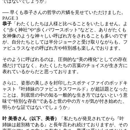
ではないでしょうか」
── 早くも恭子さんの哲学の片鱗を見せていただけました。
PAGE 3
恭子
「わたくしたちは人様と比べることをいたしません。よ
く“歩く神社”や“歩くパワースポット”などと、ありがたくも
女神像のような神々しい呼ばれ方をされることも多いのです
が、自分たちとしては半分ジョークと受け取りながらも、フ
ァビュラスなその呼ばれ方や特別感も楽しんでおります。
そのように呼ばれるのは、圧倒的な“美の権化”としての存在
感だけではなく、わたくしたちの言葉のチョイスが生き方に
表れているからだと思っております。
さらに、姿形の美しさを封印したスポティファイのポッドキ
ャスト『叶姉妹のファビュラスワールド』が超話題となった
ことは、到底世の中の知る一般的な生き方ではないという意
味で“特別な存在”であると世の中の方々が気が付き始めた、
明らかな証ではないでしょうか」
叶 美香さん（以下、美香）
「私たちが発見されてから『叶
姉妹は超別格である』と長年言われ続けておりますが、その