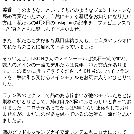
美香
「そのような、といってもどのようなジェントルマンな
褒め言葉だったのか、自然にモテる基礎をお知りになりたい
方は、私たちの4月8日のInstagramの記事を、ファビュラスな
お写真とともに楽しんで下さいませ。
また、私たちも大好きな桑田佳祐さんも、ご自身のラジオに
て私たちのことに触れて下さっていました。
そういえば、LEONさんのメインモデルは流石一流ですね。
数人のメインの一流モデルたちは長年、姉と交流がありま
す。この取材に持ってきてくださった6月号の、ハイブラン
ドを一手に引き受けるメインモデルもお気に入りのひとりで
した。
ラテン系のセクシーで品のある佇まいが他のモデルたちとは
別格のひとりとして、姉は自身の隣にふさわしいと言ってお
りました。コロナがあってからは5年くらい連絡をしており
ませんが、まだこの容姿を保っているのは流石一流だと思い
ましたよ。
姉のグッドルッキングガイ交流システムもコロナによって一