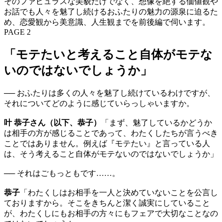
そのファビュラスな美貌だけでなく、想像を絶する価値観や
お話でも人々を魅了し続けるおふたりの魅力の源泉に迫るた
め、恋愛観から美意識、人生観までを前後編で伺います。
PAGE 2
「モテたいと考えること自体がモテな
いのではないでしょうか」
── おふたりは多くの人々を魅了し続けているわけですが、
それについてどのように感じていらっしゃいますか。
叶 恭子さん（以下、恭子）
「まず、魅了しているかどうか
は相手の方が感じることであって、わたくしたちが言うべき
ことではありません。例えば『モテたい』と言っている人
は、そう考えること自体がモテないのではないでしょうか」
── それはごもっともです……。
恭子
「わたくしはお相手を一人と決めていないことを公言し
ておりますから。そこをきちんと潔く誠実にしていること
が、わたくしにもお相手の方々にもフェアで大切なことなの