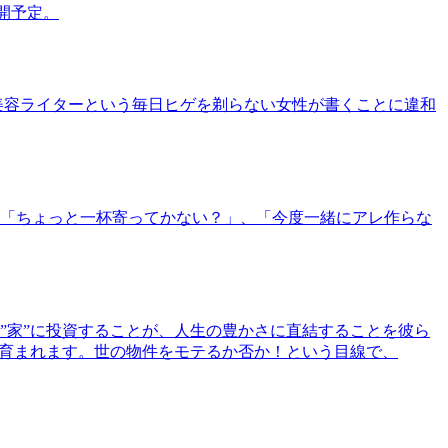
公開予定。
美容ライターという毎日ヒゲを剃らない女性が書くことに違和
「ちょっと一杯寄ってかない？」、「今度一緒にアレ作らな
”家”に投資することが、人生の豊かさに直結することを彼ら
で育まれます。世の物件をモテるか否か！という目線で、