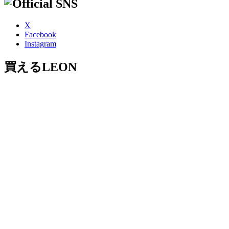
X
Facebook
Instagram
買えるLEON