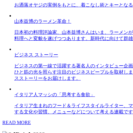
お洒落オヤジの実例をもとに、着こなし術とキーとなる
山本益博のラーメン革命！
日本初の料理評論家、山本益博さんはいま、ラーメンが
料理へと変貌を遂げつつあります。新時代に向けて群雄
ビジネス ストーリー
ビジネスの第一線で活躍する著名人のインタビュー企画
ひと筋の光を照らす注目のビジネスピープルを取材しま
スストーリーをお届けします。
イタリア人マッシの「思考する食欲」
イタリア生まれのフード＆ライフスタイルライター、マ
する文化や習慣、メニューなどについて考える連載です
READ MORE