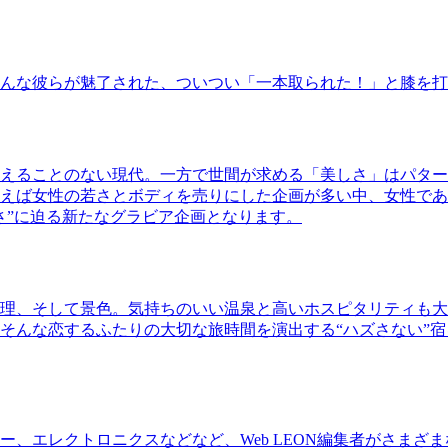
んな彼らが魅了された、ついつい「一本取られた！」と膝を打
えることのない現代。一方で世間が求める「美しさ」はパター
ば女性の若さとボディを売りにした企画が多い中、女性であるKao
さ”に迫る新たなグラビア企画となります。
理、そして景色。気持ちのいい温泉と高いホスピタリティも大
そんな恋するふたりの大切な旅時間を演出する“ハズさない”宿
、エレクトロニクスなどなど、Web LEON編集者がさまざ