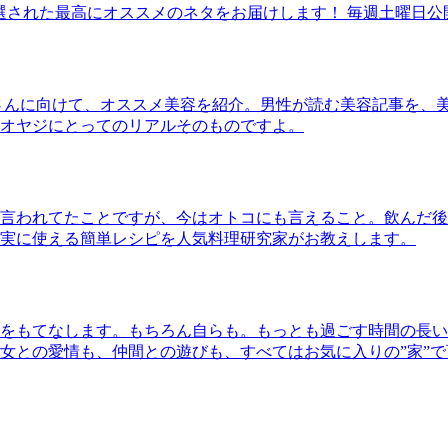
30本に厳選された最高にオススメのネタをお届けします！ 毎週土曜日
さんに向けて、オススメ美容を紹介。男性が読む美容記事を、
オヤジにとってのリアルそのものですよ。
言われてたことですが、今はオトコにも言えること。飲んだ後
実に使える簡単レシピを人気料理研究家がお教えします。
をもてなします。もちろん自らも。もっとも過ごす時間の長い
女との愛情も、仲間との遊びも、すべてはお気に入りの”家”