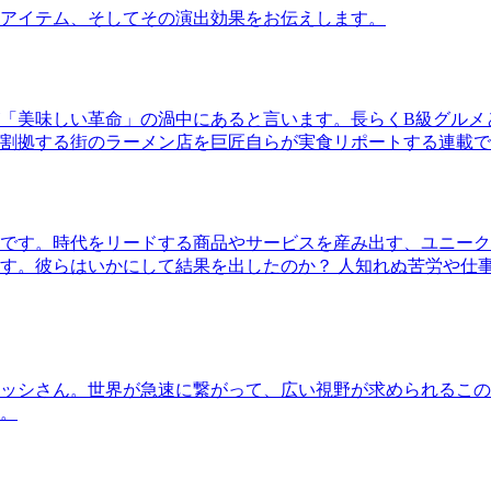
アイテム、そしてその演出効果をお伝えします。
「美味しい革命」の渦中にあると言います。長らくB級グルメ
割拠する街のラーメン店を巨匠自らが実食リポートする連載で
です。時代をリードする商品やサービスを産み出す、ユニーク
す。彼らはいかにして結果を出したのか？ 人知れぬ苦労や仕
ッシさん。世界が急速に繋がって、広い視野が求められるこの
。