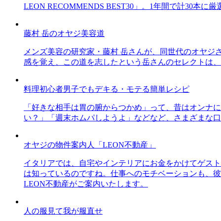
LEON RECOMMENDS BEST30」。1年間で計
藤村 岳のオヤジ美容道
メンズ美容の研究家・藤村 岳さんが、同世代のオヤジ
感を覚え、この道を志したという岳さんのセレクトは、
料理初心者男子でもデキる・モテる簡単レシピ
「好きな相手は胃の腑からつかめ」って、昔はオンナに
い？」「週末ホムパしようよ」などなど、さまざまな口
オヤジの物件案内人「LEON不動産」
イタリアでは、自宅やインテリアにお金をかけてゲスト
は知っているのですね。仕事へのモチベーションも、彼
LEON不動産がご案内いたします。
人の服見て我が服直せ