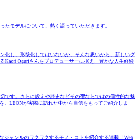
ったモデルについて、熱く語っていただきます。
ン化し、形骸化してはいないか、そんな思いから、新しいグ
ri Oguriさんをプロデューサーに据え、豊かな人生経験
切です。さらに設えや歴史などその宿ならではの個性的な魅
を、LEONが実際に訪れた中から自信をもってご紹介しま
まなジャンルのワクワクするモノ・コトを紹介する連載「Web