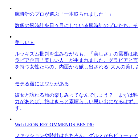
腕時計のプロが選ぶ「一本取られました！」
数多の腕時計を日々目にしている腕時計のプロたち。そ
美しい人
ルッキズム批判を生みながらも、「美しさ」の需要は絶
ラビア企画「美しい人」が生まれました。グラビアと言え
を持つ女性たちの、内面から醸し出される“大人の美し
モテる宿にはワケがある
彼女と訪れる旅の楽しみってなんでしょう？ まずは料
力があれば、旅はきっと素晴らしい思い出になるはず。
す。
Web LEON RECOMMENDS BEST30
ファッションや時計はもちろん、グルメからビューティー