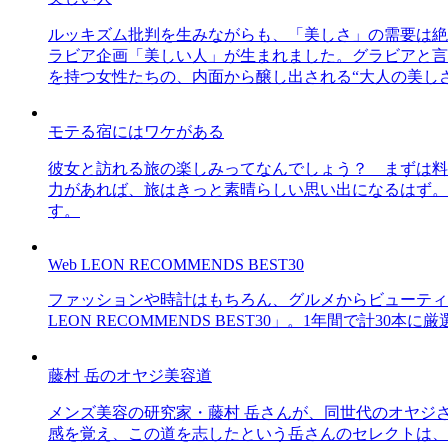
ルッキズム批判を生みながらも、「美しさ」の需要は絶
ラビア企画「美しい人」が生まれました。グラビアと言え
を持つ女性たちの、内面から醸し出される“大人の美し
モテる宿にはワケがある
彼女と訪れる旅の楽しみってなんでしょう？ まずは料
力があれば、旅はきっと素晴らしい思い出になるはず。
す。
Web LEON RECOMMENDS BEST30
ファッションや時計はもちろん、グルメからビューティー
LEON RECOMMENDS BEST30」。1年間で計
藤村 岳のオヤジ美容道
メンズ美容の研究家・藤村 岳さんが、同世代のオヤジ
感を覚え、この道を志したという岳さんのセレクトは、