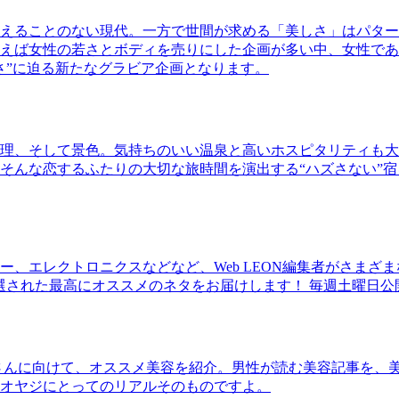
えることのない現代。一方で世間が求める「美しさ」はパター
ば女性の若さとボディを売りにした企画が多い中、女性であるKao
さ”に迫る新たなグラビア企画となります。
理、そして景色。気持ちのいい温泉と高いホスピタリティも大
そんな恋するふたりの大切な旅時間を演出する“ハズさない”宿
、エレクトロニクスなどなど、Web LEON編集者がさまざ
30本に厳選された最高にオススメのネタをお届けします！ 毎週土曜日
さんに向けて、オススメ美容を紹介。男性が読む美容記事を、
オヤジにとってのリアルそのものですよ。