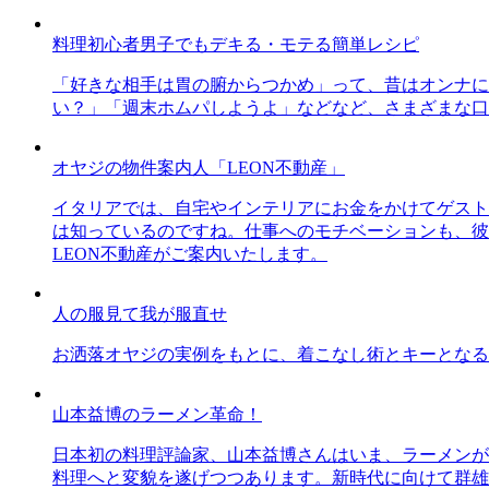
料理初心者男子でもデキる・モテる簡単レシピ
「好きな相手は胃の腑からつかめ」って、昔はオンナに
い？」「週末ホムパしようよ」などなど、さまざまな口
オヤジの物件案内人「LEON不動産」
イタリアでは、自宅やインテリアにお金をかけてゲスト
は知っているのですね。仕事へのモチベーションも、彼
LEON不動産がご案内いたします。
人の服見て我が服直せ
お洒落オヤジの実例をもとに、着こなし術とキーとなる
山本益博のラーメン革命！
日本初の料理評論家、山本益博さんはいま、ラーメンが
料理へと変貌を遂げつつあります。新時代に向けて群雄