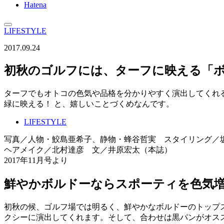
Hatena
LIFESTYLE
2017.09.24
初秋のゴルフには、ターフに映える「
ターフでもオトコの色気や品格を分かりやすく演出してくれ
緑に映える！ と、嬉しいことづくめなんです。
LIFESTYLE
写真／人物・鮫島亜希子、静物・蜂谷哲実 スタイリング／
ヘアメイク／北村達彦 文／井原宏太（本誌）
2017年11月号より
鮮やかボルドーならスポーティを色気
初秋の候、ゴルフ場では明るく、鮮やかなボルドーのトップ
クシーに演出してくれます。そして、合わせは黒パンがオス