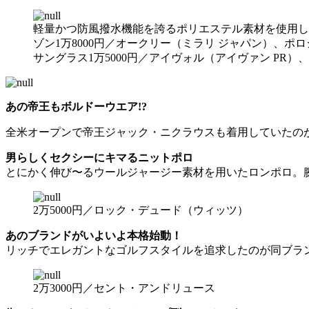
軽量かつ防風撥水機能を誇るポリエステル素材を使用し
ゾン1万8000円／オークリー（ミラリ ジャパン）、ポロ
サングラス1万5000円／アイヴォル（アイヴァン PR
あの帝王もボルドーウエア!?
全米オープンで帝王ジャック・ニクラウスも着用していたの
男らしくセクシーにキマるニットポロ
とにかく伸び〜るウールジャージー素材を用いたロンポロ。
2万5000円／ロック・デュード（ウィッツ）
あのブランドがいよいよ本格始動！
リッチでエレガントなゴルフスタイルを追求したのが同ブラ
2万3000円／セント・アンドリュース