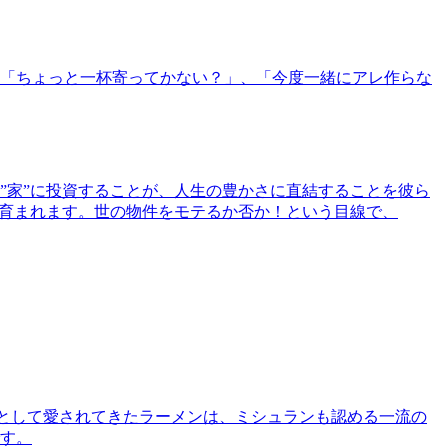
「ちょっと一杯寄ってかない？」、「今度一緒にアレ作らな
”家”に投資することが、人生の豊かさに直結することを彼ら
で育まれます。世の物件をモテるか否か！という目線で、
として愛されてきたラーメンは、ミシュランも認める一流の
す。