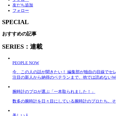
友だち追加
フォロー
SPECIAL
おすすめの記事
SERIES：連載
PEOPLE NOW
今、この人の話が聞きたい！ 編集部が独自の目線でセ
注目の新人から納得のベテランまで、他では読めないWe
腕時計のプロが選ぶ「一本取られました！」
数多の腕時計を日々目にしている腕時計のプロたち。そ
美しい人