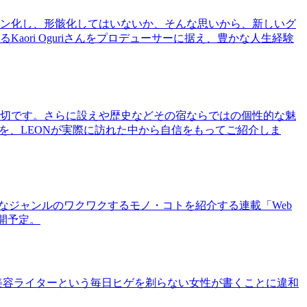
ン化し、形骸化してはいないか、そんな思いから、新しいグ
ri Oguriさんをプロデューサーに据え、豊かな人生経験
切です。さらに設えや歴史などその宿ならではの個性的な魅
を、LEONが実際に訪れた中から自信をもってご紹介しま
まなジャンルのワクワクするモノ・コトを紹介する連載「Web
公開予定。
美容ライターという毎日ヒゲを剃らない女性が書くことに違和