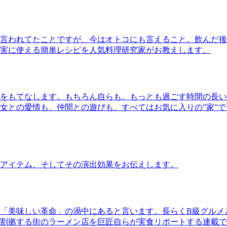
言われてたことですが、今はオトコにも言えること。飲んだ後
実に使える簡単レシピを人気料理研究家がお教えします。
をもてなします。もちろん自らも。もっとも過ごす時間の長い
女との愛情も、仲間との遊びも、すべてはお気に入りの”家”
アイテム、そしてその演出効果をお伝えします。
「美味しい革命」の渦中にあると言います。長らくB級グルメ
割拠する街のラーメン店を巨匠自らが実食リポートする連載で