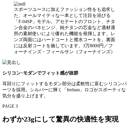
スポーツユースに加えファッション性をも追求し
た、オールマイティな一本として注目を浴びる
「F-04SP」モデル。アセテートのフロント、チタ
ン合金のバネヒンジ、純チタンの芯金など適材適
所の素材使いにより優れた機能を発揮します。レ
ンズ両面にはハードコートと撥水コートを。裏面
には反射コートを施しています。3万8000円／フ
ォーナインズ・フィールサン（フォーナインズ）
シリコン･モダンでフィット感が抜群
耳回りにフィットするモダン部分は柔軟性に富むシリコンパ
ーツを採用。シルバーに輝く「feelsun」ロゴがスポーティな
気分を盛り上げます。
PAGE 3
わずか23gにして驚異の快適性を実現