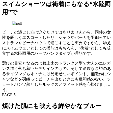
スイムショーツは街着にもなる“水陸両
用”で
ビーチの過ごし方は泳ぐだけではありませんから。同伴の女
性を優しくエスコートしたり、シャツやパーカを羽織ってレ
ストランやビーチハウスで過ごすことも重要ですから。ゆえ
にスイムウェアとしての機能はもちろん、“街着”としても成
立する水陸両用のハーフパンツタイプが理想です。
選びの目安となるのは膝上丈のトランクス型で大人のエレガ
ンス漂う落ち着いたデザインのもの。そして適度な余裕のあ
るサイジングもオトナには見逃せないポイント。無造作にシ
ャツなどを羽織ってビーチを出たときにも違和感のない、シ
ョートパンツ然としたルックスとフィット感を心掛けましょ
う。
PAGE 5
焼けた肌にも映える鮮やかなブルー