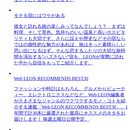
モテる宿にはワケがある
彼女と訪れる旅の楽しみってなんでしょう？ まずは
料理、そして景色。気持ちのいい温泉と高いホスピタ
リティも大切です。さらに設えや歴史などその宿なら
ではの個性的な魅力があれば、旅はきっと素晴らしい
思い出になるはず。そんな恋するふたりの大切な旅時
間を演出する“ハズさない”宿を、LEONが実際に訪れ
た中から自信をもってご紹介します。
Web LEON RECOMMENDS BEST30
ファッションや時計はもちろん、グルメからビューテ
ィー、エレクトロニクスなどなど、Web LEON編集者
がさまざまなジャンルのワクワクするモノ・コトを紹
介する連載「Web LEON RECOMMENDS BEST30」。1
年間で計30本に厳選された最高にオススメのネタをお
届けします！ 毎週土曜日公開予定。