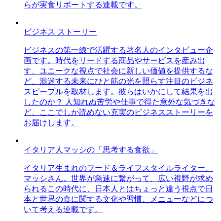
らが実食リポートする連載です。
ビジネス ストーリー
ビジネスの第一線で活躍する著名人のインタビュー企
画です。時代をリードする商品やサービスを産み出
す、ユニークな視点で社会に新しい価値を提供するな
ど、混迷する未来にひと筋の光を照らす注目のビジネ
スピープルを取材します。彼らはいかにして結果を出
したのか？ 人知れぬ苦労や仕事で得た意外な気づきな
ど、ここでしか読めない充実のビジネスストーリーを
お届けします。
イタリア人マッシの「思考する食欲」
イタリア生まれのフード＆ライフスタイルライター、
マッシさん。世界が急速に繋がって、広い視野が求め
られるこの時代に、日本人とはちょっと違う視点で日
本と世界の食に関する文化や習慣、メニューなどにつ
いて考える連載です。