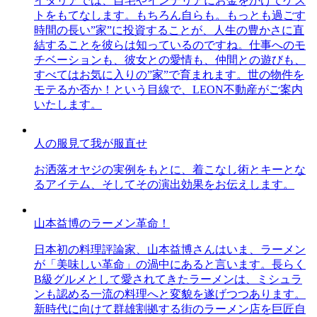
イタリアでは、自宅やインテリアにお金をかけてゲス
トをもてなします。もちろん自らも。もっとも過ごす
時間の長い”家”に投資することが、人生の豊かさに直
結することを彼らは知っているのですね。仕事へのモ
チベーションも、彼女との愛情も、仲間との遊びも、
すべてはお気に入りの”家”で育まれます。世の物件を
モテるか否か！という目線で、LEON不動産がご案内
いたします。
人の服見て我が服直せ
お洒落オヤジの実例をもとに、着こなし術とキーとな
るアイテム、そしてその演出効果をお伝えします。
山本益博のラーメン革命！
日本初の料理評論家、山本益博さんはいま、ラーメン
が「美味しい革命」の渦中にあると言います。長らく
B級グルメとして愛されてきたラーメンは、ミシュラ
ンも認める一流の料理へと変貌を遂げつつあります。
新時代に向けて群雄割拠する街のラーメン店を巨匠自