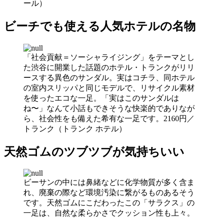
ール）
ビーチでも使える人気ホテルの名物
「社会貢献＝ソーシャライジング」をテーマとし
た渋谷に開業した話題のホテル・トランクがリリ
ースする異色のサンダル。実はコチラ、同ホテル
の室内スリッパと同じモデルで、リサイクル素材
を使ったエコな一足。「実はこのサンダルは
ね〜」なんて小話もできそうな快楽的でありなが
ら、社会性をも備えた希有な一足です。2160円／
トランク（トランク ホテル）
天然ゴムのツブツブが気持ちいい
ビーサンの中には鼻緒などに化学物質が多く含ま
れ、廃棄の際など環境汚染に繋がるものあるそう
です。天然ゴムにこだわったこの「サラクス」の
一足は、自然な柔らかさでクッション性も上々。