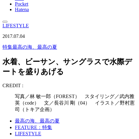
Pocket
Hatena
LIFESTYLE
2017.07.04
特集
最高の海、最高の夏
水着、ビーサン、サングラスで水際デ
ートを盛りあげる
CREDIT :
写真／林 敏一郎（FOREST） スタイリング／武内雅
英（code） 文／長谷川 剛（04） イラスト／野村憲
司（トキア企画）
最高の海、最高の夏
FEATURE：特集
LIFESTYLE