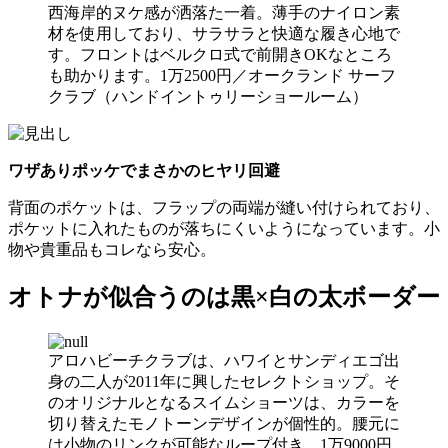
西海岸的ヌケ感が洒落た一着。薄手のナイロン素
材を使用しており、サラサラと快適な履き心地で
す。フロントはベルクロ式で前開きOKなところ
も助かります。1万2500円／オークランド サーフ
クラブ（ハンドイントゥリーショールーム）
ワザありポッケでまさかのヒヤリ回避
背面のポケットは、フラップの両端が縫い付けられており、
ポケットに入れたものが落ちにくいようになっています。小
物や貴重品もコレなら安心。
オトナが似合うのは黒×白の太ボーダー
アロハビーチクラブは、ハワイとサンディエゴ出
身の二人が2011年に興したセレクトショップ。そ
のオリジナルとなるスイムショーツは、カラーを
切り替えたモノトーンデザインが個性的。腰元に
は小物のリンクが可能なループ付き。1万9000円