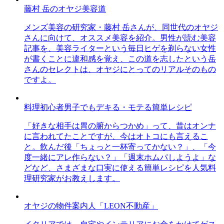
藤村 岳のオヤジ美容道
メンズ美容の研究家・藤村 岳さんが、同世代のオヤジ
さんに向けて、オススメ美容を紹介。男性が読む美容
記事を、美容ライターという毎日ヒゲを剃らない女性
が書くことに違和感を覚え、この道を志したという岳
さんのセレクトは、オヤジにとってのリアルそのもの
ですよ。
料理初心者男子でもデキる・モテる簡単レシピ
「好きな相手は胃の腑からつかめ」って、昔はオンナ
に言われてたことですが、今はオトコにも言えるこ
と。飲んだ後「ちょっと一杯寄ってかない？」、「今
度一緒にアレ作らない？」「週末ホムパしようよ」な
どなど、さまざまな口実に使える簡単レシピを人気料
理研究家がお教えします。
オヤジの物件案内人「LEON不動産」