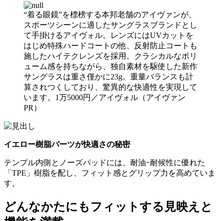
“着る眼鏡”を標榜する本邦老舗のアイヴァンが、
スポーツシーンに適したサングラスブランドとし
て手掛けるアイヴォル。レンズにはUVカットを
はじめ特殊ハードコートの他、反射防止コートも
施したハイテクレンズを採用。クラシカルなボリ
ューム感を持ちながら、独自素材を駆使した新作
サングラスは重さ僅かに23g。重量バランスも計
算されつくしており、驚異的な快適性を実現して
います。1万5000円／アイヴォル（アイヴァン
PR）
イエロー樹脂パーツが快適さの秘密
テンプル内側とノーズパッドには、耐油･耐候性に優れた
「TPE」樹脂を配し、フィット感とグリップ力を高めていま
す。
どんなかたにもフィットする見映えと