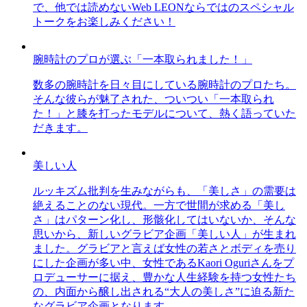
で、他では読めないWeb LEONならではのスペシャル
トークをお楽しみください！
腕時計のプロが選ぶ「一本取られました！」
数多の腕時計を日々目にしている腕時計のプロたち。
そんな彼らが魅了された、ついつい「一本取られ
た！」と膝を打ったモデルについて、熱く語っていた
だきます。
美しい人
ルッキズム批判を生みながらも、「美しさ」の需要は
絶えることのない現代。一方で世間が求める「美し
さ」はパターン化し、形骸化してはいないか、そんな
思いから、新しいグラビア企画「美しい人」が生まれ
ました。グラビアと言えば女性の若さとボディを売り
にした企画が多い中、女性であるKaori Oguriさんをプ
ロデューサーに据え、豊かな人生経験を持つ女性たち
の、内面から醸し出される“大人の美しさ”に迫る新た
なグラビア企画となります。