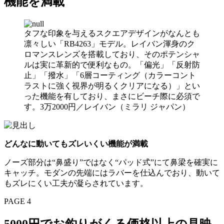
機能を満載
タフな印象を与えるスクエアデザインがなんとも
凛々しい「RB4263」モデル。レイバン渾身のク
ロマンスレンズを搭載しており、そのポテンシャ
ルは実に革新的で便利なもの。「偏光」「反射防
止」「撥水」「6層コーティング（カラーコント
ラストに強く視界が明るくクリアになる）」とい
った機能を有しており、まさにビーチ際に必須で
す。3万2000円／レイバン（ミラリ ジャパン）
どんなに動いてもズレいくい機能が満載
ノーズ部分は“鼻盛り”ではなく“パッド式”にて鼻梁を確実に
キャッチ。モダンの先端にはラバーを仕込んでおり、動いて
もズレにくい工夫が凝らされています。
PAGE 4
5000円でお釣りがくる価格以上の見映