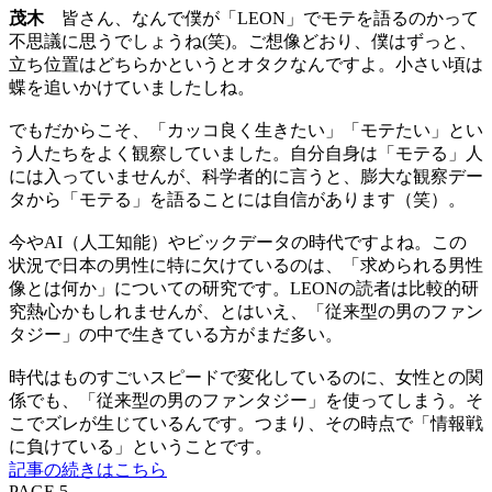
茂木
皆さん、なんで僕が「LEON」でモテを語るのかって
不思議に思うでしょうね(笑)。ご想像どおり、僕はずっと、
立ち位置はどちらかというとオタクなんですよ。小さい頃は
蝶を追いかけていましたしね。
でもだからこそ、「カッコ良く生きたい」「モテたい」とい
う人たちをよく観察していました。自分自身は「モテる」人
には入っていませんが、科学者的に言うと、膨大な観察デー
タから「モテる」を語ることには自信があります（笑）。
今やAI（人工知能）やビックデータの時代ですよね。この
状況で日本の男性に特に欠けているのは、「求められる男性
像とは何か」についての研究です。LEONの読者は比較的研
究熱心かもしれませんが、とはいえ、「従来型の男のファン
タジー」の中で生きている方がまだ多い。
時代はものすごいスピードで変化しているのに、女性との関
係でも、「従来型の男のファンタジー」を使ってしまう。そ
こでズレが生じているんです。つまり、その時点で「情報戦
に負けている」ということです。
記事の続きはこちら
PAGE 5