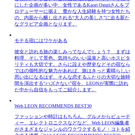
にした企画が多い中、女性であるKaori Oguriさんをプ
ロデューサーに据え、豊かな人生経験を持つ女性たち
の、内面から醸し出される“大人の美しさ”に迫る新た
なグラビア企画となります。
モテる宿にはワケがある
彼女と訪れる旅の楽しみってなんでしょう？ まずは
料理、そして景色。気持ちのいい温泉と高いホスピタ
リティも大切です。さらに設えや歴史などその宿なら
ではの個性的な魅力があれば、旅はきっと素晴らしい
思い出になるはず。そんな恋するふたりの大切な旅時
間を演出する“ハズさない”宿を、LEONが実際に訪れ
た中から自信をもってご紹介します。
Web LEON RECOMMENDS BEST30
ファッションや時計はもちろん、グルメからビューテ
ィー、エレクトロニクスなどなど、Web LEON編集者
がさまざまなジャンルのワクワクするモノ・コトを紹