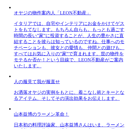
オヤジの物件案内人「LEON不動産」
イタリアでは、自宅やインテリアにお金をかけてゲス
トをもてなします。もちろん自らも。もっとも過ごす
時間の長い”家”に投資することが、人生の豊かさに直
結することを彼らは知っているのですね。仕事へのモ
チベーションも、彼女との愛情も、仲間との遊びも、
すべてはお気に入りの”家”で育まれます。世の物件を
モテるか否か！という目線で、LEON不動産がご案内
いたします。
人の服見て我が服直せ
お洒落オヤジの実例をもとに、着こなし術とキーとな
るアイテム、そしてその演出効果をお伝えします。
山本益博のラーメン革命！
日本初の料理評論家、山本益博さんはいま、ラーメン